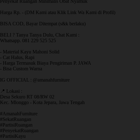
Penyekat Ruangan Minimalis Obat Nyamuk
Harga Rp. - (DM Kami atau Klik Link Wa Kami di Profil)
BISA COD, Bayar Ditempat (s&k berlaku)
BELI ? Tanya Tanya Dulu, Chat Kami :
Whatsapp. 081 229 525 525
- Material Kayu Mahoni Solid
- Cat Halus, Rapi
- Harga Termasuk Biaya Pengiriman P. JAWA
- Bisa Custom Warna
IG OFFICIAL : @amanahfurniture
📍 Lokasi :
Desa Sekuro RT 08/RW 02
Kec. Mlonggo - Kota Jepara, Jawa Tengah
​#AmanahFurniture
​#SekatRuangan
​#PartisiRuangan
​#PenyekatRuangan
​#PartisiKayu