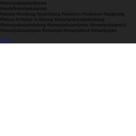
#lemaripakaianjatijepara
#modellemaripakaianjati
#jakarta #bandung #palembang #surabaya #makassar #tangerang
#bekasi #cibubur #cibinong #lemaripakaianpalembang
#lemaripakaianbandung #lemaripakaian4pintu #lemaripakaianukir
#lemaripakaianjepara #lemarijati #lemaripintu4 #lemarijepara
Open