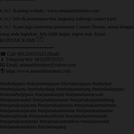
👉👉 Katalog website : www.amanahfurniture.com
👉👉 info & pemesanan bisa langsung hubungi contact kami
👉👉 Kami juga menerima pemesanan Custom Desain, sesuai dengan
yang anda inginkan. Info lebih lanjut, segera hub. Kami
KONTAK KAMI 👇👇
➖➖➖➖➖➖➖➖➖➖➖➖➖➖➖ ㅤ
☎ Call: 081229525525 (Budi)
📱 Telegram/WA: 081229525525
📧 Email: amanahfurniture@yahoo.com
🌎 https://www.amanahfurniture.com
#mebeljepara #tokomebeljepara #furniturejepara #mebeljati
#mebeljakarta #mebelpadang #mebelpalembang #mebelukirjepara
#tokomebeljepara #mejamakanjati #mejamakanmewah
#mejamakanukir #mejamakanmurah #mejamakanpalembang
#mejamakanjakarta #mejamakanjepara #mejamakanminimalis
#mejamakanjakarta #mejamakanbundar #mejamakanbundar
#setmejaklasik #mejamakan6kursi #mejamakanminimalis
#mejamakanmarmer #mejamakantrembesi #mejakayuutuh
#mejamakanjakarta #mejaketapang