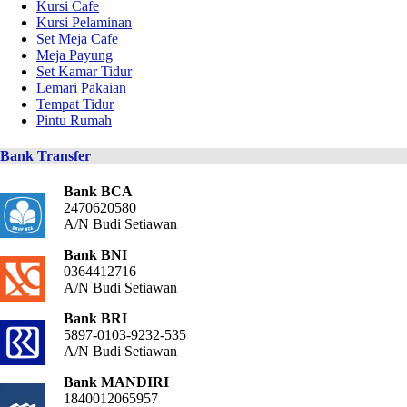
Kursi Cafe
Kursi Pelaminan
Set Meja Cafe
Meja Payung
Set Kamar Tidur
Lemari Pakaian
Tempat Tidur
Pintu Rumah
Bank Transfer
Bank BCA
2470620580
A/N Budi Setiawan
Bank BNI
0364412716
A/N Budi Setiawan
Bank BRI
5897-0103-9232-535
A/N Budi Setiawan
Bank MANDIRI
1840012065957