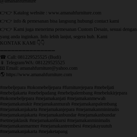
@amanahfurniture
👉👉 Katalog website : www.amanahfurniture.com
👉👉 info & pemesanan bisa langsung hubungi contact kami
👉👉 Kami juga menerima pemesanan Custom Desain, sesuai dengan
yang anda inginkan. Info lebih lanjut, segera hub. Kami
KONTAK KAMI 👇👇
➖➖➖➖➖➖➖➖➖➖➖➖➖➖➖ ㅤ
☎ Call: 081229525525 (Budi)
📱 Telegram/WA: 081229525525
📧 Email: amanahfurniture@yahoo.com
🌎 https://www.amanahfurniture.com
#mebeljepara #tokomebeljepara #furniturejepara #mebeljati
#mebeljakarta #mebelpadang #mebelpalembang #mebelukirjepara
#tokomebeljepara #mejamakanjati #mejamakanmewah
#mejamakanukir #mejamakanmurah #mejamakanpalembang
#mejamakanjakarta #mejamakanjepara #mejamakanminimalis
#mejamakanjakarta #mejamakanbundar #mejamakanbundar
#setmejaklasik #mejamakan6kursi #mejamakanminimalis
#mejamakanmarmer #mejamakantrembesi #mejakayuutuh
#mejamakanjakarta #mejaketapang