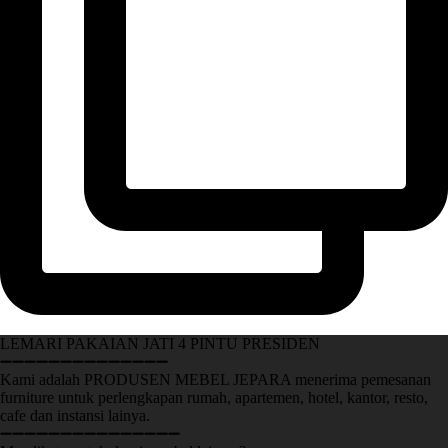
LEMARI PAKAIAN JATI 4 PINTU PRESIDEN
➖➖➖➖➖➖➖➖➖➖➖➖➖➖
Kami adalah PRODUSEN MEBEL JEPARA menerima pemesanan
furniture untuk perlengkapan rumah, apartemen, hotel, kantor, resto,
cafe dan instansi lainya.
➖➖➖➖➖➖➖➖➖➖➖➖➖➖➖