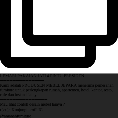
LEMARI PAKAIAN JATI 4 PINTU PRESIDEN
➖➖➖➖➖➖➖➖➖➖➖➖➖➖
Kami adalah PRODUSEN MEBEL JEPARA menerima pemesanan
furniture untuk perlengkapan rumah, apartemen, hotel, kantor, resto,
cafe dan instansi lainya.
➖➖➖➖➖➖➖➖➖➖➖➖➖➖➖
Mau lihat contoh desain mebel lainya ?
👉👉 Kunjungi profil IG
@amanahfurniture