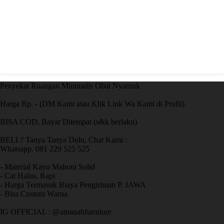
Penyekat Ruangan Minimalis Obat Nyamuk
Harga Rp. - (DM Kami atau Klik Link Wa Kami di Profil)
BISA COD, Bayar Ditempat (s&k berlaku)
BELI ? Tanya Tanya Dulu, Chat Kami :
Whatsapp. 081 229 525 525
- Material Kayu Mahoni Solid
- Cat Halus, Rapi
- Harga Termasuk Biaya Pengiriman P. JAWA
- Bisa Custom Warna
IG OFFICIAL : @amanahfurniture