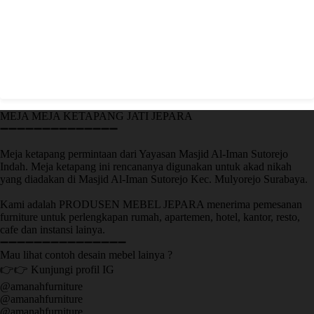
MEJA MEJA KETAPANG JATI JEPARA
➖➖➖➖➖➖➖➖➖➖➖➖➖➖
Meja ketapang permintaan dari Yayasan Masjid Al-Iman Sutorejo
Indah. Meja ketapang ini rencananya digunakan untuk akad nikah
yang diadakan di Masjid Al-Iman Sutorejo Kec. Mulyorejo Surabaya.
Kami adalah PRODUSEN MEBEL JEPARA menerima pemesanan
furniture untuk perlengkapan rumah, apartemen, hotel, kantor, resto,
cafe dan instansi lainya.
➖➖➖➖➖➖➖➖➖➖➖➖➖➖➖
Mau lihat contoh desain mebel lainya ?
👉👉 Kunjungi profil IG
@amanahfurniture
@amanahfurniture
@amanahfurniture