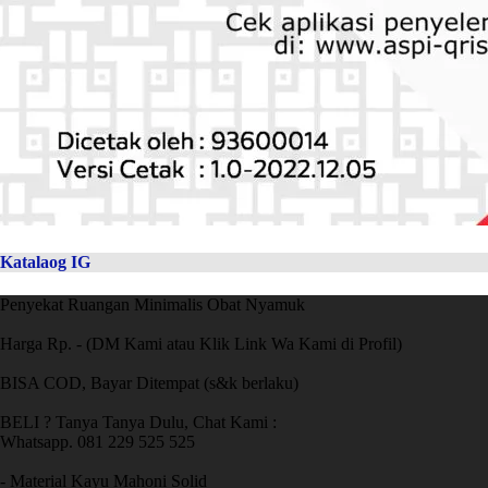
Katalaog IG
Penyekat Ruangan Minimalis Obat Nyamuk
Harga Rp. - (DM Kami atau Klik Link Wa Kami di Profil)
BISA COD, Bayar Ditempat (s&k berlaku)
BELI ? Tanya Tanya Dulu, Chat Kami :
Whatsapp. 081 229 525 525
- Material Kayu Mahoni Solid