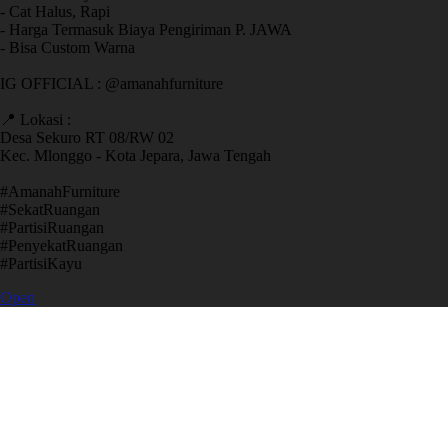
- Cat Halus, Rapi
- Harga Termasuk Biaya Pengiriman P. JAWA
- Bisa Custom Warna
IG OFFICIAL : @amanahfurniture
📍 Lokasi :
Desa Sekuro RT 08/RW 02
Kec. Mlonggo - Kota Jepara, Jawa Tengah
​#AmanahFurniture
​#SekatRuangan
​#PartisiRuangan
​#PenyekatRuangan
​#PartisiKayu
Open