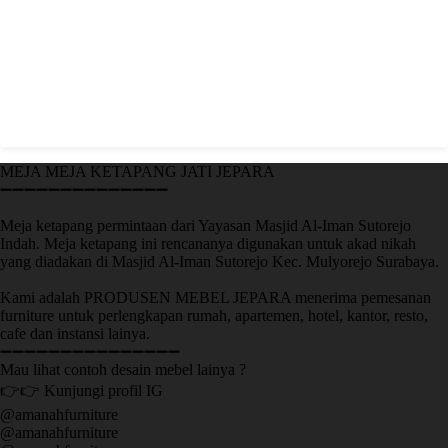
MEJA MEJA KETAPANG JATI JEPARA
➖➖➖➖➖➖➖➖➖➖➖➖➖➖
Meja ketapang permintaan dari Yayasan Masjid Al-Iman Sutorejo
Indah. Meja ketapang ini rencananya digunakan untuk akad nikah
yang diadakan di Masjid Al-Iman Sutorejo Kec. Mulyorejo Surabaya.
Kami adalah PRODUSEN MEBEL JEPARA menerima pemesanan
furniture untuk perlengkapan rumah, apartemen, hotel, kantor, resto,
cafe dan instansi lainya.
➖➖➖➖➖➖➖➖➖➖➖➖➖➖➖
Mau lihat contoh desain mebel lainya ?
👉👉 Kunjungi profil IG
@amanahfurniture
@amanahfurniture