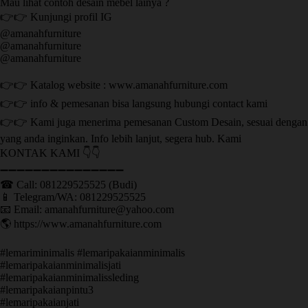
Mau lihat contoh desain mebel lainya ?
👉👉 Kunjungi profil IG
@amanahfurniture
@amanahfurniture
@amanahfurniture
👉👉 Katalog website : www.amanahfurniture.com
👉👉 info & pemesanan bisa langsung hubungi contact kami
👉👉 Kami juga menerima pemesanan Custom Desain, sesuai dengan
yang anda inginkan. Info lebih lanjut, segera hub. Kami
KONTAK KAMI 👇👇
➖➖➖➖➖➖➖➖➖➖➖➖➖➖➖ ㅤ
☎ Call: 081229525525 (Budi)
📱 Telegram/WA: 081229525525
📧 Email: amanahfurniture@yahoo.com
🌎 https://www.amanahfurniture.com
#lemariminimalis #lemaripakaianminimalis
#lemaripakaianminimalisjati
#lemaripakaianminimalissleding
#lemaripakaianpintu3
#lemaripakaianjati