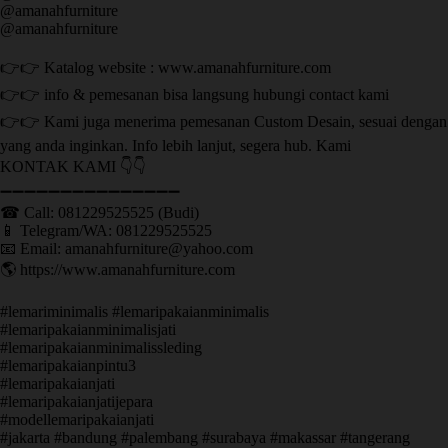
@amanahfurniture
@amanahfurniture
👉👉 Katalog website : www.amanahfurniture.com
👉👉 info & pemesanan bisa langsung hubungi contact kami
👉👉 Kami juga menerima pemesanan Custom Desain, sesuai dengan
yang anda inginkan. Info lebih lanjut, segera hub. Kami
KONTAK KAMI 👇👇
➖➖➖➖➖➖➖➖➖➖➖➖➖➖➖ ㅤ
☎ Call: 081229525525 (Budi)
📱 Telegram/WA: 081229525525
📧 Email: amanahfurniture@yahoo.com
🌎 https://www.amanahfurniture.com
#lemariminimalis #lemaripakaianminimalis
#lemaripakaianminimalisjati
#lemaripakaianminimalissleding
#lemaripakaianpintu3
#lemaripakaianjati
#lemaripakaianjatijepara
#modellemaripakaianjati
#jakarta #bandung #palembang #surabaya #makassar #tangerang