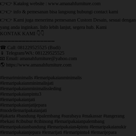
👉👉 Katalog website : www.amanahfurniture.com
👉👉 info & pemesanan bisa langsung hubungi contact kami
👉👉 Kami juga menerima pemesanan Custom Desain, sesuai dengan
yang anda inginkan. Info lebih lanjut, segera hub. Kami
KONTAK KAMI 👇👇
➖➖➖➖➖➖➖➖➖➖➖➖➖➖➖ ㅤ
☎ Call: 081229525525 (Budi)
📱 Telegram/WA: 081229525525
📧 Email: amanahfurniture@yahoo.com
🌎 https://www.amanahfurniture.com
#lemariminimalis #lemaripakaianminimalis
#lemaripakaianminimalisjati
#lemaripakaianminimalissleding
#lemaripakaianpintu3
#lemaripakaianjati
#lemaripakaianjatijepara
#modellemaripakaianjati
#jakarta #bandung #palembang #surabaya #makassar #tangerang
#bekasi #cibubur #cibinong #lemaripakaianpalembang
#lemaripakaianbandung #lemaripakaian4pintu #lemaripakaianukir
#lemaripakaianjepara #lemarijati #lemaripintu4 #lemarijepara