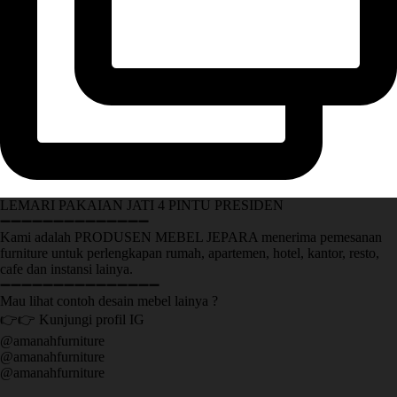
LEMARI PAKAIAN JATI 4 PINTU PRESIDEN
➖➖➖➖➖➖➖➖➖➖➖➖➖➖
Kami adalah PRODUSEN MEBEL JEPARA menerima pemesanan
furniture untuk perlengkapan rumah, apartemen, hotel, kantor, resto,
cafe dan instansi lainya.
➖➖➖➖➖➖➖➖➖➖➖➖➖➖➖
Mau lihat contoh desain mebel lainya ?
👉👉 Kunjungi profil IG
@amanahfurniture
@amanahfurniture
@amanahfurniture