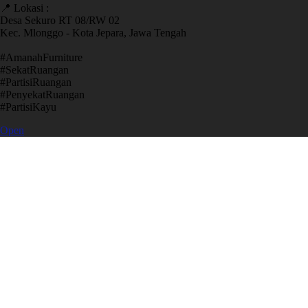
📍 Lokasi :
Desa Sekuro RT 08/RW 02
Kec. Mlonggo - Kota Jepara, Jawa Tengah
​#AmanahFurniture
​#SekatRuangan
​#PartisiRuangan
​#PenyekatRuangan
​#PartisiKayu
Open