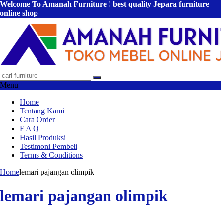
Welcome To Amanah Furniture ! best quality Jepara furniture
online shop
Menu
Home
Tentang Kami
Cara Order
F A Q
Hasil Produksi
Testimoni Pembeli
Terms & Conditions
Home
lemari pajangan olimpik
lemari pajangan olimpik