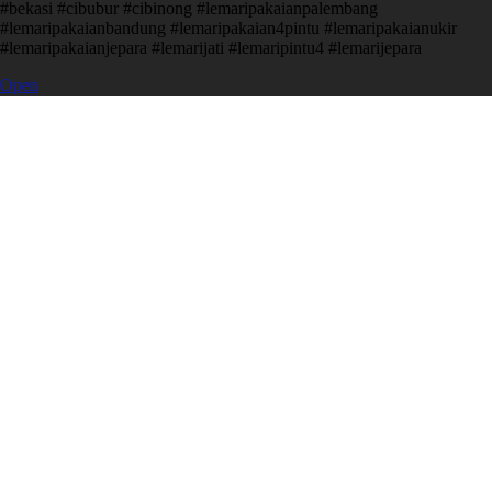
#bekasi #cibubur #cibinong #lemaripakaianpalembang
#lemaripakaianbandung #lemaripakaian4pintu #lemaripakaianukir
#lemaripakaianjepara #lemarijati #lemaripintu4 #lemarijepara
Open