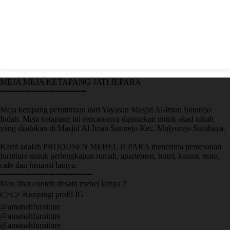
MEJA MEJA KETAPANG JATI JEPARA
➖➖➖➖➖➖➖➖➖➖➖➖➖➖
Meja ketapang permintaan dari Yayasan Masjid Al-Iman Sutorejo
Indah. Meja ketapang ini rencananya digunakan untuk akad nikah
yang diadakan di Masjid Al-Iman Sutorejo Kec. Mulyorejo Surabaya.
Kami adalah PRODUSEN MEBEL JEPARA menerima pemesanan
furniture untuk perlengkapan rumah, apartemen, hotel, kantor, resto,
cafe dan instansi lainya.
➖➖➖➖➖➖➖➖➖➖➖➖➖➖➖
Mau lihat contoh desain mebel lainya ?
👉👉 Kunjungi profil IG
@amanahfurniture
@amanahfurniture
@amanahfurniture