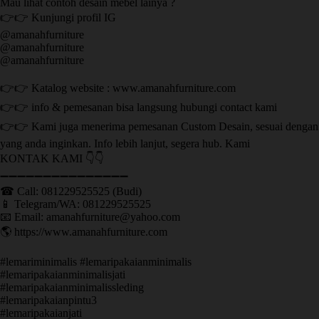
Mau lihat contoh desain mebel lainya ?
👉👉 Kunjungi profil IG
@amanahfurniture
@amanahfurniture
@amanahfurniture
👉👉 Katalog website : www.amanahfurniture.com
👉👉 info & pemesanan bisa langsung hubungi contact kami
👉👉 Kami juga menerima pemesanan Custom Desain, sesuai dengan
yang anda inginkan. Info lebih lanjut, segera hub. Kami
KONTAK KAMI 👇👇
➖➖➖➖➖➖➖➖➖➖➖➖➖➖➖ ㅤ
☎ Call: 081229525525 (Budi)
📱 Telegram/WA: 081229525525
📧 Email: amanahfurniture@yahoo.com
🌎 https://www.amanahfurniture.com
#lemariminimalis #lemaripakaianminimalis
#lemaripakaianminimalisjati
#lemaripakaianminimalissleding
#lemaripakaianpintu3
#lemaripakaianjati