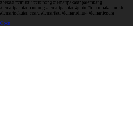
#bekasi #cibubur #cibinong #lemaripakaianpalembang
#lemaripakaianbandung #lemaripakaian4pintu #lemaripakaianukir
#lemaripakaianjepara #lemarijati #lemaripintu4 #lemarijepara
Open