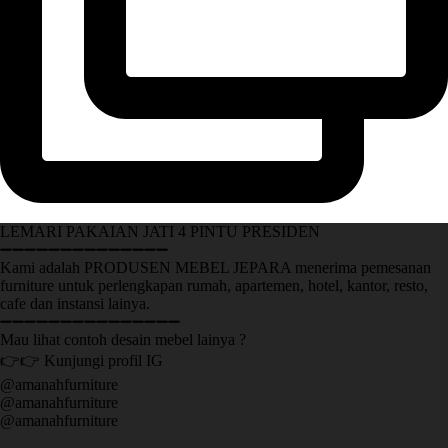
LEMARI PAKAIAN JATI 4 PINTU PRESIDEN
➖➖➖➖➖➖➖➖➖➖➖➖➖➖
Kami adalah PRODUSEN MEBEL JEPARA menerima pemesanan
furniture untuk perlengkapan rumah, apartemen, hotel, kantor, resto,
cafe dan instansi lainya.
➖➖➖➖➖➖➖➖➖➖➖➖➖➖➖
Mau lihat contoh desain mebel lainya ?
👉👉 Kunjungi profil IG
@amanahfurniture
@amanahfurniture
@amanahfurniture