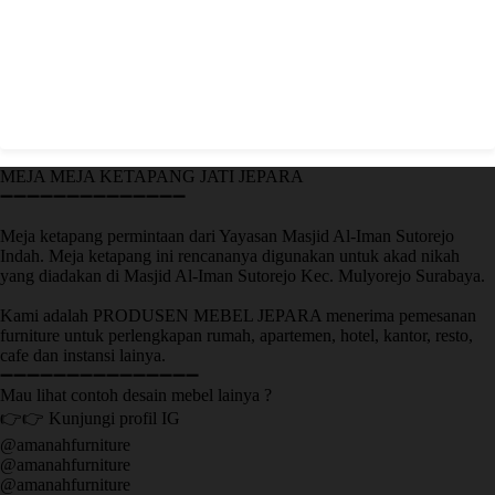
MEJA MEJA KETAPANG JATI JEPARA
➖➖➖➖➖➖➖➖➖➖➖➖➖➖
Meja ketapang permintaan dari Yayasan Masjid Al-Iman Sutorejo
Indah. Meja ketapang ini rencananya digunakan untuk akad nikah
yang diadakan di Masjid Al-Iman Sutorejo Kec. Mulyorejo Surabaya.
Kami adalah PRODUSEN MEBEL JEPARA menerima pemesanan
furniture untuk perlengkapan rumah, apartemen, hotel, kantor, resto,
cafe dan instansi lainya.
➖➖➖➖➖➖➖➖➖➖➖➖➖➖➖
Mau lihat contoh desain mebel lainya ?
👉👉 Kunjungi profil IG
@amanahfurniture
@amanahfurniture
@amanahfurniture