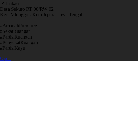
📍 Lokasi :
Desa Sekuro RT 08/RW 02
Kec. Mlonggo - Kota Jepara, Jawa Tengah
​#AmanahFurniture
​#SekatRuangan
​#PartisiRuangan
​#PenyekatRuangan
​#PartisiKayu
Open