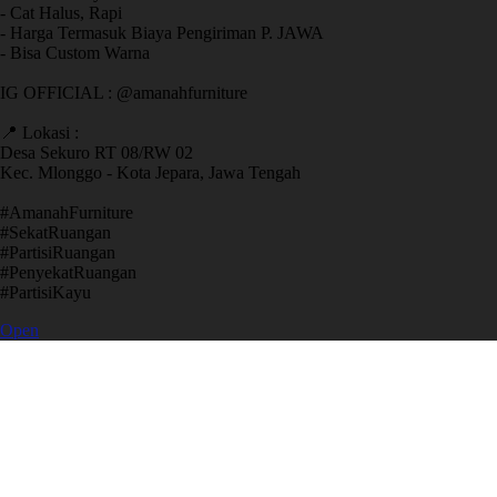
- Cat Halus, Rapi
- Harga Termasuk Biaya Pengiriman P. JAWA
- Bisa Custom Warna
IG OFFICIAL : @amanahfurniture
📍 Lokasi :
Desa Sekuro RT 08/RW 02
Kec. Mlonggo - Kota Jepara, Jawa Tengah
​#AmanahFurniture
​#SekatRuangan
​#PartisiRuangan
​#PenyekatRuangan
​#PartisiKayu
Open