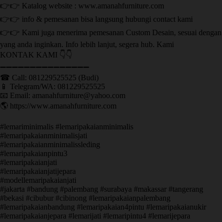
👉👉 Katalog website : www.amanahfurniture.com
👉👉 info & pemesanan bisa langsung hubungi contact kami
👉👉 Kami juga menerima pemesanan Custom Desain, sesuai dengan
yang anda inginkan. Info lebih lanjut, segera hub. Kami
KONTAK KAMI 👇👇
➖➖➖➖➖➖➖➖➖➖➖➖➖➖➖ ㅤ
☎ Call: 081229525525 (Budi)
📱 Telegram/WA: 081229525525
📧 Email: amanahfurniture@yahoo.com
🌎 https://www.amanahfurniture.com
#lemariminimalis #lemaripakaianminimalis
#lemaripakaianminimalisjati
#lemaripakaianminimalissleding
#lemaripakaianpintu3
#lemaripakaianjati
#lemaripakaianjatijepara
#modellemaripakaianjati
#jakarta #bandung #palembang #surabaya #makassar #tangerang
#bekasi #cibubur #cibinong #lemaripakaianpalembang
#lemaripakaianbandung #lemaripakaian4pintu #lemaripakaianukir
#lemaripakaianjepara #lemarijati #lemaripintu4 #lemarijepara