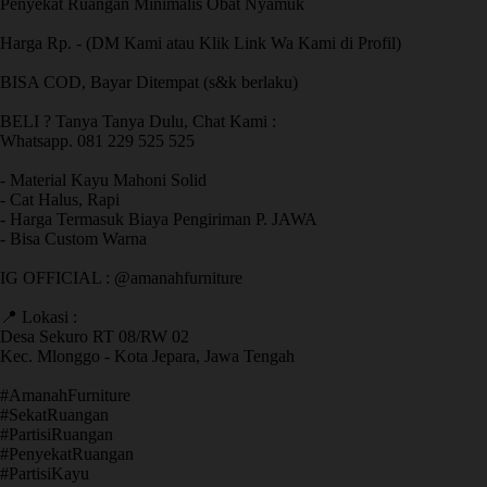
Penyekat Ruangan Minimalis Obat Nyamuk
Harga Rp. - (DM Kami atau Klik Link Wa Kami di Profil)
BISA COD, Bayar Ditempat (s&k berlaku)
BELI ? Tanya Tanya Dulu, Chat Kami :
Whatsapp. 081 229 525 525
- Material Kayu Mahoni Solid
- Cat Halus, Rapi
- Harga Termasuk Biaya Pengiriman P. JAWA
- Bisa Custom Warna
IG OFFICIAL : @amanahfurniture
📍 Lokasi :
Desa Sekuro RT 08/RW 02
Kec. Mlonggo - Kota Jepara, Jawa Tengah
​#AmanahFurniture
​#SekatRuangan
​#PartisiRuangan
​#PenyekatRuangan
​#PartisiKayu