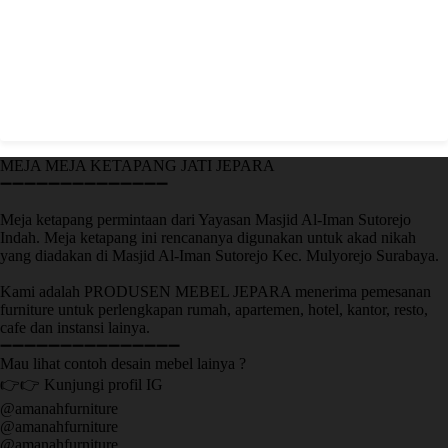
MEJA MEJA KETAPANG JATI JEPARA
➖➖➖➖➖➖➖➖➖➖➖➖➖➖
Meja ketapang permintaan dari Yayasan Masjid Al-Iman Sutorejo
Indah. Meja ketapang ini rencananya digunakan untuk akad nikah
yang diadakan di Masjid Al-Iman Sutorejo Kec. Mulyorejo Surabaya.
Kami adalah PRODUSEN MEBEL JEPARA menerima pemesanan
furniture untuk perlengkapan rumah, apartemen, hotel, kantor, resto,
cafe dan instansi lainya.
➖➖➖➖➖➖➖➖➖➖➖➖➖➖➖
Mau lihat contoh desain mebel lainya ?
👉👉 Kunjungi profil IG
@amanahfurniture
@amanahfurniture
@amanahfurniture