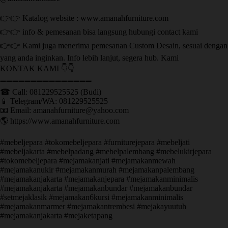
👉👉 Katalog website : www.amanahfurniture.com
👉👉 info & pemesanan bisa langsung hubungi contact kami
👉👉 Kami juga menerima pemesanan Custom Desain, sesuai dengan
yang anda inginkan. Info lebih lanjut, segera hub. Kami
KONTAK KAMI 👇👇
➖➖➖➖➖➖➖➖➖➖➖➖➖➖➖ ㅤ
☎ Call: 081229525525 (Budi)
📱 Telegram/WA: 081229525525
📧 Email: amanahfurniture@yahoo.com
🌎 https://www.amanahfurniture.com
#mebeljepara #tokomebeljepara #furniturejepara #mebeljati
#mebeljakarta #mebelpadang #mebelpalembang #mebelukirjepara
#tokomebeljepara #mejamakanjati #mejamakanmewah
#mejamakanukir #mejamakanmurah #mejamakanpalembang
#mejamakanjakarta #mejamakanjepara #mejamakanminimalis
#mejamakanjakarta #mejamakanbundar #mejamakanbundar
#setmejaklasik #mejamakan6kursi #mejamakanminimalis
#mejamakanmarmer #mejamakantrembesi #mejakayuutuh
#mejamakanjakarta #mejaketapang