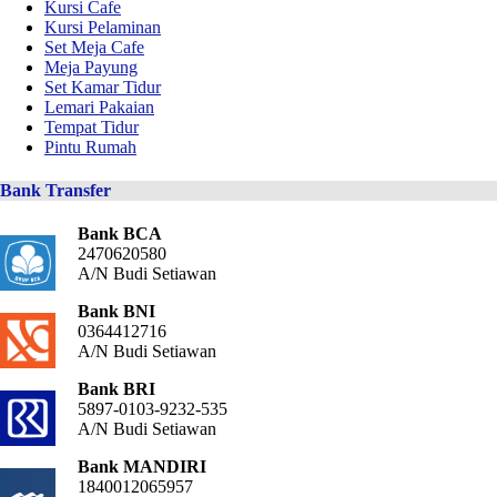
Kursi Cafe
Kursi Pelaminan
Set Meja Cafe
Meja Payung
Set Kamar Tidur
Lemari Pakaian
Tempat Tidur
Pintu Rumah
Bank Transfer
Bank BCA
2470620580
A/N Budi Setiawan
Bank BNI
0364412716
A/N Budi Setiawan
Bank BRI
5897-0103-9232-535
A/N Budi Setiawan
Bank MANDIRI
1840012065957