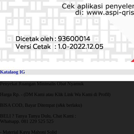
Katalaog IG
Penyekat Ruangan Minimalis Obat Nyamuk
Harga Rp. - (DM Kami atau Klik Link Wa Kami di Profil)
BISA COD, Bayar Ditempat (s&k berlaku)
BELI ? Tanya Tanya Dulu, Chat Kami :
Whatsapp. 081 229 525 525
- Material Kayu Mahoni Solid