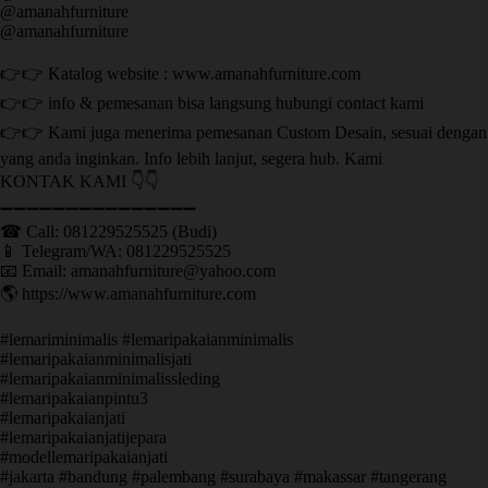
@amanahfurniture
@amanahfurniture
👉👉 Katalog website : www.amanahfurniture.com
👉👉 info & pemesanan bisa langsung hubungi contact kami
👉👉 Kami juga menerima pemesanan Custom Desain, sesuai dengan
yang anda inginkan. Info lebih lanjut, segera hub. Kami
KONTAK KAMI 👇👇
➖➖➖➖➖➖➖➖➖➖➖➖➖➖➖ ㅤ
☎ Call: 081229525525 (Budi)
📱 Telegram/WA: 081229525525
📧 Email: amanahfurniture@yahoo.com
🌎 https://www.amanahfurniture.com
#lemariminimalis #lemaripakaianminimalis
#lemaripakaianminimalisjati
#lemaripakaianminimalissleding
#lemaripakaianpintu3
#lemaripakaianjati
#lemaripakaianjatijepara
#modellemaripakaianjati
#jakarta #bandung #palembang #surabaya #makassar #tangerang