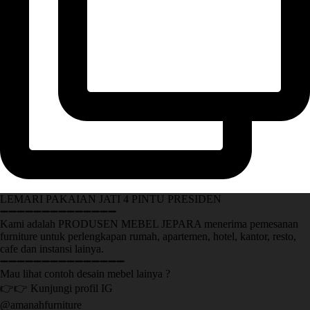
LEMARI PAKAIAN JATI 4 PINTU PRESIDEN
➖➖➖➖➖➖➖➖➖➖➖➖➖➖
Kami adalah PRODUSEN MEBEL JEPARA menerima pemesanan
furniture untuk perlengkapan rumah, apartemen, hotel, kantor, resto,
cafe dan instansi lainya.
➖➖➖➖➖➖➖➖➖➖➖➖➖➖➖
Mau lihat contoh desain mebel lainya ?
👉👉 Kunjungi profil IG
@amanahfurniture