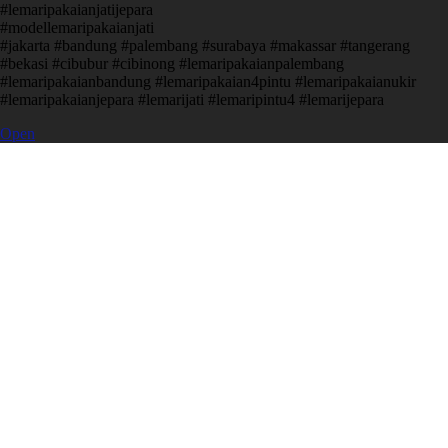
#lemaripakaianjatijepara
#modellemaripakaianjati
#jakarta #bandung #palembang #surabaya #makassar #tangerang
#bekasi #cibubur #cibinong #lemaripakaianpalembang
#lemaripakaianbandung #lemaripakaian4pintu #lemaripakaianukir
#lemaripakaianjepara #lemarijati #lemaripintu4 #lemarijepara
Open