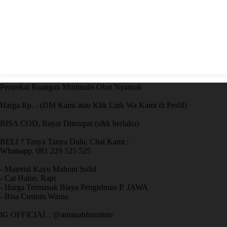
Penyekat Ruangan Minimalis Obat Nyamuk
Harga Rp. - (DM Kami atau Klik Link Wa Kami di Profil)
BISA COD, Bayar Ditempat (s&k berlaku)
BELI ? Tanya Tanya Dulu, Chat Kami :
Whatsapp. 081 229 525 525
- Material Kayu Mahoni Solid
- Cat Halus, Rapi
- Harga Termasuk Biaya Pengiriman P. JAWA
- Bisa Custom Warna
IG OFFICIAL : @amanahfurniture