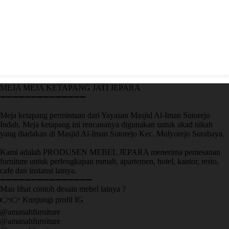
MEJA MEJA KETAPANG JATI JEPARA
➖➖➖➖➖➖➖➖➖➖➖➖➖➖
Meja ketapang permintaan dari Yayasan Masjid Al-Iman Sutorejo
Indah. Meja ketapang ini rencananya digunakan untuk akad nikah
yang diadakan di Masjid Al-Iman Sutorejo Kec. Mulyorejo Surabaya.
Kami adalah PRODUSEN MEBEL JEPARA menerima pemesanan
furniture untuk perlengkapan rumah, apartemen, hotel, kantor, resto,
cafe dan instansi lainya.
➖➖➖➖➖➖➖➖➖➖➖➖➖➖➖
Mau lihat contoh desain mebel lainya ?
👉👉 Kunjungi profil IG
@amanahfurniture
@amanahfurniture