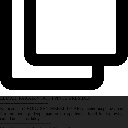
LEMARI PAKAIAN JATI 4 PINTU PRESIDEN
➖➖➖➖➖➖➖➖➖➖➖➖➖➖
Kami adalah PRODUSEN MEBEL JEPARA menerima pemesanan
furniture untuk perlengkapan rumah, apartemen, hotel, kantor, resto,
cafe dan instansi lainya.
➖➖➖➖➖➖➖➖➖➖➖➖➖➖➖