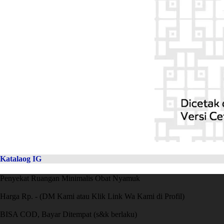
Katalaog IG
Penyekat Ruangan Minimalis Obat Nyamuk
Harga Rp. - (DM Kami atau Klik Link Wa Kami di Profil)
BISA COD, Bayar Ditempat (s&k berlaku)