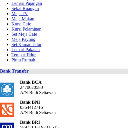
Lemari Pajangan
Sekat Ruangan
Meja TV
Meja Makan
Kursi Cafe
Kursi Pelaminan
Set Meja Cafe
Meja Payung
Set Kamar Tidur
Lemari Pakaian
Tempat Tidur
Pintu Rumah
Bank Transfer
Bank BCA
2470620580
A/N Budi Setiawan
Bank BNI
0364412716
A/N Budi Setiawan
Bank BRI
5897-0103-9232-535