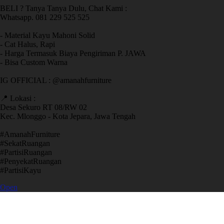
BELI ? Tanya Tanya Dulu, Chat Kami :
Whatsapp. 081 229 525 525
- Material Kayu Mahoni Solid
- Cat Halus, Rapi
- Harga Termasuk Biaya Pengiriman P. JAWA
- Bisa Custom Warna
IG OFFICIAL : @amanahfurniture
📍 Lokasi :
Desa Sekuro RT 08/RW 02
Kec. Mlonggo - Kota Jepara, Jawa Tengah
​#AmanahFurniture
​#SekatRuangan
​#PartisiRuangan
​#PenyekatRuangan
​#PartisiKayu
Open