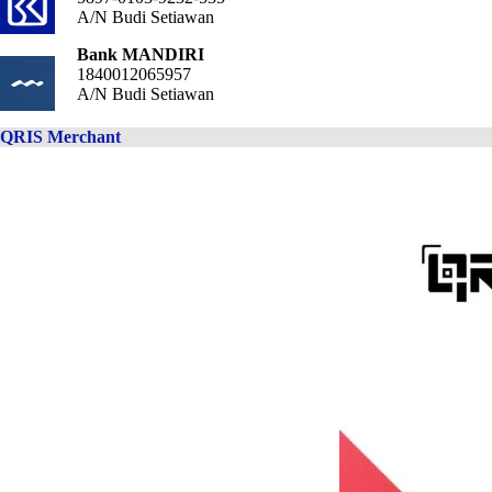
A/N Budi Setiawan
Bank MANDIRI
1840012065957
A/N Budi Setiawan
QRIS Merchant