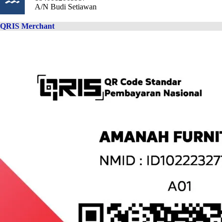
A/N Budi Setiawan
QRIS Merchant