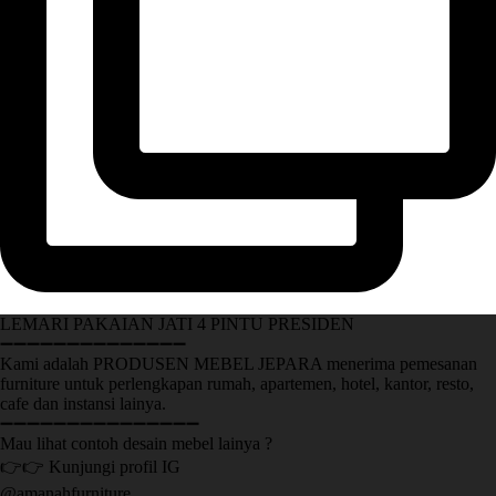
LEMARI PAKAIAN JATI 4 PINTU PRESIDEN
➖➖➖➖➖➖➖➖➖➖➖➖➖➖
Kami adalah PRODUSEN MEBEL JEPARA menerima pemesanan
furniture untuk perlengkapan rumah, apartemen, hotel, kantor, resto,
cafe dan instansi lainya.
➖➖➖➖➖➖➖➖➖➖➖➖➖➖➖
Mau lihat contoh desain mebel lainya ?
👉👉 Kunjungi profil IG
@amanahfurniture