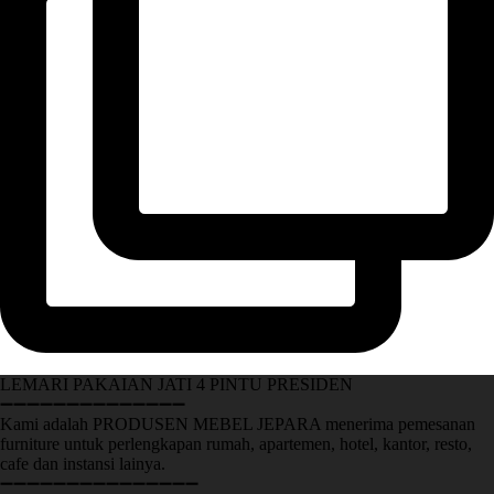
LEMARI PAKAIAN JATI 4 PINTU PRESIDEN
➖➖➖➖➖➖➖➖➖➖➖➖➖➖
Kami adalah PRODUSEN MEBEL JEPARA menerima pemesanan
furniture untuk perlengkapan rumah, apartemen, hotel, kantor, resto,
cafe dan instansi lainya.
➖➖➖➖➖➖➖➖➖➖➖➖➖➖➖