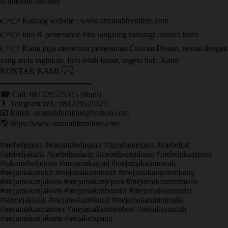
@amanahfurniture
👉👉 Katalog website : www.amanahfurniture.com
👉👉 info & pemesanan bisa langsung hubungi contact kami
👉👉 Kami juga menerima pemesanan Custom Desain, sesuai dengan
yang anda inginkan. Info lebih lanjut, segera hub. Kami
KONTAK KAMI 👇👇
➖➖➖➖➖➖➖➖➖➖➖➖➖➖➖ ㅤ
☎ Call: 081229525525 (Budi)
📱 Telegram/WA: 081229525525
📧 Email: amanahfurniture@yahoo.com
🌎 https://www.amanahfurniture.com
#mebeljepara #tokomebeljepara #furniturejepara #mebeljati
#mebeljakarta #mebelpadang #mebelpalembang #mebelukirjepara
#tokomebeljepara #mejamakanjati #mejamakanmewah
#mejamakanukir #mejamakanmurah #mejamakanpalembang
#mejamakanjakarta #mejamakanjepara #mejamakanminimalis
#mejamakanjakarta #mejamakanbundar #mejamakanbundar
#setmejaklasik #mejamakan6kursi #mejamakanminimalis
#mejamakanmarmer #mejamakantrembesi #mejakayuutuh
#mejamakanjakarta #mejaketapang