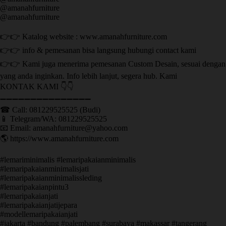
@amanahfurniture
@amanahfurniture
👉👉 Katalog website : www.amanahfurniture.com
👉👉 info & pemesanan bisa langsung hubungi contact kami
👉👉 Kami juga menerima pemesanan Custom Desain, sesuai dengan
yang anda inginkan. Info lebih lanjut, segera hub. Kami
KONTAK KAMI 👇👇
➖➖➖➖➖➖➖➖➖➖➖➖➖➖➖ ㅤ
☎ Call: 081229525525 (Budi)
📱 Telegram/WA: 081229525525
📧 Email: amanahfurniture@yahoo.com
🌎 https://www.amanahfurniture.com
#lemariminimalis #lemaripakaianminimalis
#lemaripakaianminimalisjati
#lemaripakaianminimalissleding
#lemaripakaianpintu3
#lemaripakaianjati
#lemaripakaianjatijepara
#modellemaripakaianjati
#jakarta #bandung #palembang #surabaya #makassar #tangerang