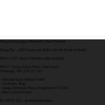
Penyekat Ruangan Minimalis Obat Nyamuk
Harga Rp. - (DM Kami atau Klik Link Wa Kami di Profil)
BISA COD, Bayar Ditempat (s&k berlaku)
BELI ? Tanya Tanya Dulu, Chat Kami :
Whatsapp. 081 229 525 525
- Material Kayu Mahoni Solid
- Cat Halus, Rapi
- Harga Termasuk Biaya Pengiriman P. JAWA
- Bisa Custom Warna
IG OFFICIAL : @amanahfurniture