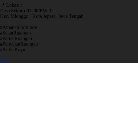
📍 Lokasi :
Desa Sekuro RT 08/RW 02
Kec. Mlonggo - Kota Jepara, Jawa Tengah
​#AmanahFurniture
​#SekatRuangan
​#PartisiRuangan
​#PenyekatRuangan
​#PartisiKayu
Open