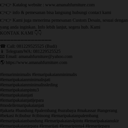
👉👉 Katalog website : www.amanahfurniture.com
👉👉 info & pemesanan bisa langsung hubungi contact kami
👉👉 Kami juga menerima pemesanan Custom Desain, sesuai dengan
yang anda inginkan. Info lebih lanjut, segera hub. Kami
KONTAK KAMI 👇👇
➖➖➖➖➖➖➖➖➖➖➖➖➖➖➖ ㅤ
☎ Call: 081229525525 (Budi)
📱 Telegram/WA: 081229525525
📧 Email: amanahfurniture@yahoo.com
🌎 https://www.amanahfurniture.com
#lemariminimalis #lemaripakaianminimalis
#lemaripakaianminimalisjati
#lemaripakaianminimalissleding
#lemaripakaianpintu3
#lemaripakaianjati
#lemaripakaianjatijepara
#modellemaripakaianjati
#jakarta #bandung #palembang #surabaya #makassar #tangerang
#bekasi #cibubur #cibinong #lemaripakaianpalembang
#lemaripakaianbandung #lemaripakaian4pintu #lemaripakaianukir
#lemaripakaianjepara #lemarijati #lemaripintu4 #lemarijepara