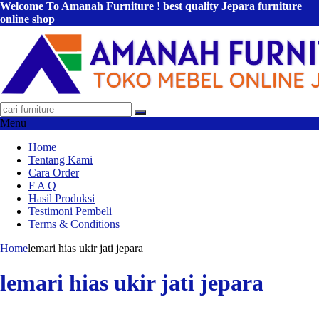
Welcome To Amanah Furniture ! best quality Jepara furniture
online shop
Menu
Home
Tentang Kami
Cara Order
F A Q
Hasil Produksi
Testimoni Pembeli
Terms & Conditions
Home
lemari hias ukir jati jepara
lemari hias ukir jati jepara