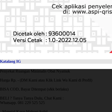
Katalaog IG
Penyekat Ruangan Minimalis Obat Nyamuk
Harga Rp. - (DM Kami atau Klik Link Wa Kami di Profil)
BISA COD, Bayar Ditempat (s&k berlaku)
BELI ? Tanya Tanya Dulu, Chat Kami :
Whatsapp. 081 229 525 525
- Material Kayu Mahoni Solid