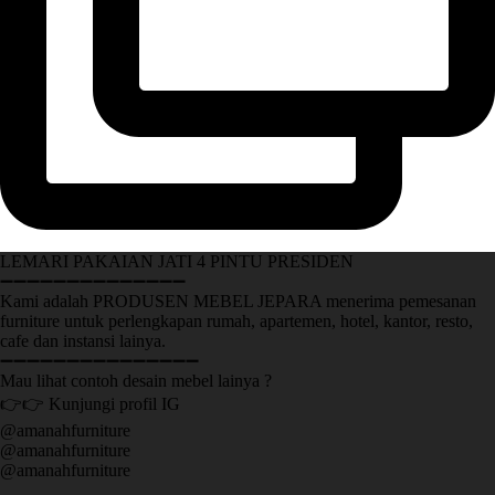
LEMARI PAKAIAN JATI 4 PINTU PRESIDEN
➖➖➖➖➖➖➖➖➖➖➖➖➖➖
Kami adalah PRODUSEN MEBEL JEPARA menerima pemesanan
furniture untuk perlengkapan rumah, apartemen, hotel, kantor, resto,
cafe dan instansi lainya.
➖➖➖➖➖➖➖➖➖➖➖➖➖➖➖
Mau lihat contoh desain mebel lainya ?
👉👉 Kunjungi profil IG
@amanahfurniture
@amanahfurniture
@amanahfurniture