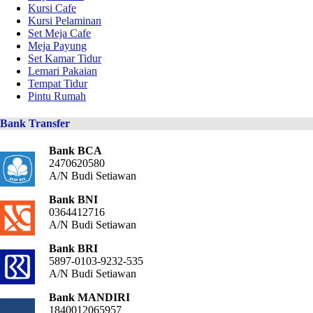
Kursi Cafe
Kursi Pelaminan
Set Meja Cafe
Meja Payung
Set Kamar Tidur
Lemari Pakaian
Tempat Tidur
Pintu Rumah
Bank Transfer
Bank BCA
2470620580
A/N Budi Setiawan
Bank BNI
0364412716
A/N Budi Setiawan
Bank BRI
5897-0103-9232-535
A/N Budi Setiawan
Bank MANDIRI
1840012065957