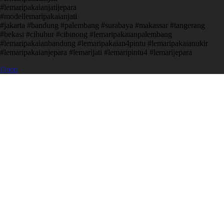
#lemaripakaianjatijepara
#modellemaripakaianjati
#jakarta #bandung #palembang #surabaya #makassar #tangerang
#bekasi #cibubur #cibinong #lemaripakaianpalembang
#lemaripakaianbandung #lemaripakaian4pintu #lemaripakaianukir
#lemaripakaianjepara #lemarijati #lemaripintu4 #lemarijepara
Open