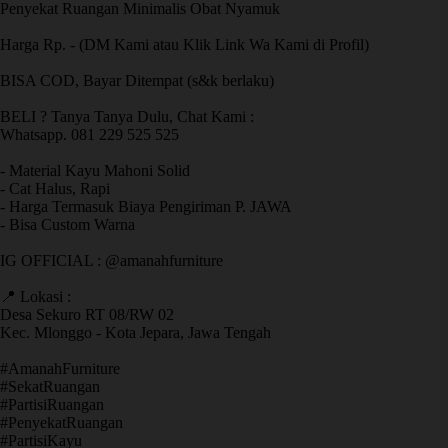
Penyekat Ruangan Minimalis Obat Nyamuk
Harga Rp. - (DM Kami atau Klik Link Wa Kami di Profil)
BISA COD, Bayar Ditempat (s&k berlaku)
BELI ? Tanya Tanya Dulu, Chat Kami :
Whatsapp. 081 229 525 525
- Material Kayu Mahoni Solid
- Cat Halus, Rapi
- Harga Termasuk Biaya Pengiriman P. JAWA
- Bisa Custom Warna
IG OFFICIAL : @amanahfurniture
📍 Lokasi :
Desa Sekuro RT 08/RW 02
Kec. Mlonggo - Kota Jepara, Jawa Tengah
​#AmanahFurniture
​#SekatRuangan
​#PartisiRuangan
​#PenyekatRuangan
​#PartisiKayu