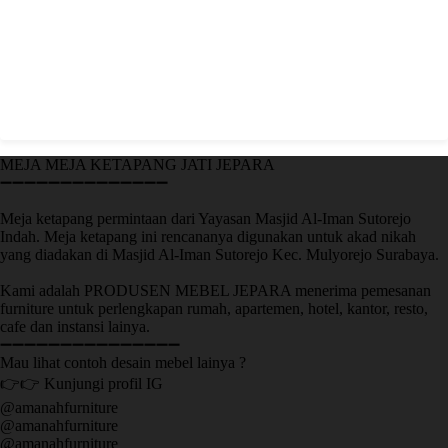
MEJA MEJA KETAPANG JATI JEPARA
➖➖➖➖➖➖➖➖➖➖➖➖➖➖
Meja ketapang permintaan dari Yayasan Masjid Al-Iman Sutorejo
Indah. Meja ketapang ini rencananya digunakan untuk akad nikah
yang diadakan di Masjid Al-Iman Sutorejo Kec. Mulyorejo Surabaya.
Kami adalah PRODUSEN MEBEL JEPARA menerima pemesanan
furniture untuk perlengkapan rumah, apartemen, hotel, kantor, resto,
cafe dan instansi lainya.
➖➖➖➖➖➖➖➖➖➖➖➖➖➖➖
Mau lihat contoh desain mebel lainya ?
👉👉 Kunjungi profil IG
@amanahfurniture
@amanahfurniture
@amanahfurniture