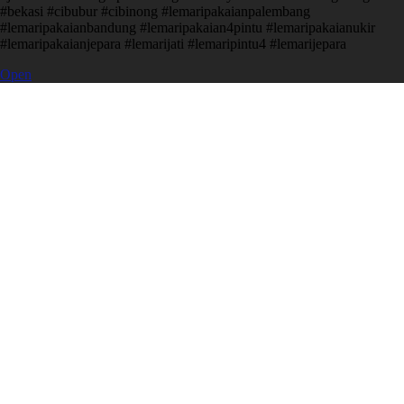
#bekasi #cibubur #cibinong #lemaripakaianpalembang
#lemaripakaianbandung #lemaripakaian4pintu #lemaripakaianukir
#lemaripakaianjepara #lemarijati #lemaripintu4 #lemarijepara
Open