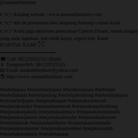
@amanahfurniture
👉👉 Katalog website : www.amanahfurniture.com
👉👉 info & pemesanan bisa langsung hubungi contact kami
👉👉 Kami juga menerima pemesanan Custom Desain, sesuai dengan
yang anda inginkan. Info lebih lanjut, segera hub. Kami
KONTAK KAMI 👇👇
➖➖➖➖➖➖➖➖➖➖➖➖➖➖➖ ㅤ
☎ Call: 081229525525 (Budi)
📱 Telegram/WA: 081229525525
📧 Email: amanahfurniture@yahoo.com
🌎 https://www.amanahfurniture.com
#mebeljepara #tokomebeljepara #furniturejepara #mebeljati
#mebeljakarta #mebelpadang #mebelpalembang #mebelukirjepara
#tokomebeljepara #mejamakanjati #mejamakanmewah
#mejamakanukir #mejamakanmurah #mejamakanpalembang
#mejamakanjakarta #mejamakanjepara #mejamakanminimalis
#mejamakanjakarta #mejamakanbundar #mejamakanbundar
#setmejaklasik #mejamakan6kursi #mejamakanminimalis
#mejamakanmarmer #mejamakantrembesi #mejakayuutuh
#mejamakanjakarta #mejaketapang