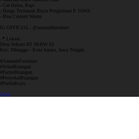
- Cat Halus, Rapi
- Harga Termasuk Biaya Pengiriman P. JAWA
- Bisa Custom Warna
IG OFFICIAL : @amanahfurniture
📍 Lokasi :
Desa Sekuro RT 08/RW 02
Kec. Mlonggo - Kota Jepara, Jawa Tengah
​#AmanahFurniture
​#SekatRuangan
​#PartisiRuangan
​#PenyekatRuangan
​#PartisiKayu
Open