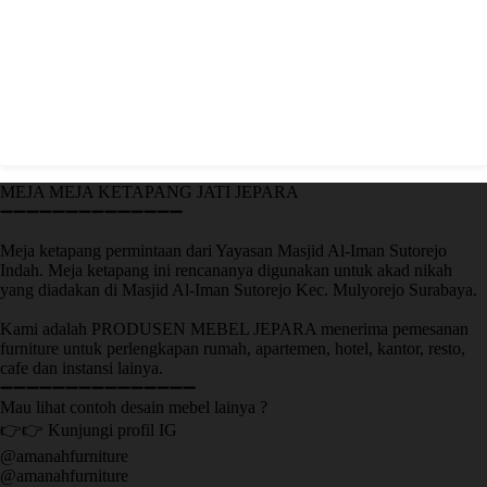
MEJA MEJA KETAPANG JATI JEPARA
➖➖➖➖➖➖➖➖➖➖➖➖➖➖
Meja ketapang permintaan dari Yayasan Masjid Al-Iman Sutorejo
Indah. Meja ketapang ini rencananya digunakan untuk akad nikah
yang diadakan di Masjid Al-Iman Sutorejo Kec. Mulyorejo Surabaya.
Kami adalah PRODUSEN MEBEL JEPARA menerima pemesanan
furniture untuk perlengkapan rumah, apartemen, hotel, kantor, resto,
cafe dan instansi lainya.
➖➖➖➖➖➖➖➖➖➖➖➖➖➖➖
Mau lihat contoh desain mebel lainya ?
👉👉 Kunjungi profil IG
@amanahfurniture
@amanahfurniture