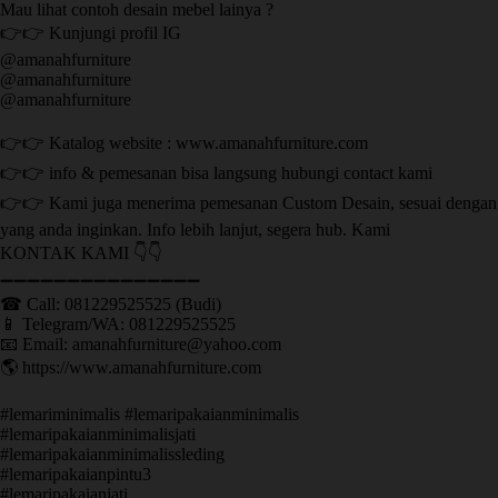
Mau lihat contoh desain mebel lainya ?
👉👉 Kunjungi profil IG
@amanahfurniture
@amanahfurniture
@amanahfurniture
👉👉 Katalog website : www.amanahfurniture.com
👉👉 info & pemesanan bisa langsung hubungi contact kami
👉👉 Kami juga menerima pemesanan Custom Desain, sesuai dengan
yang anda inginkan. Info lebih lanjut, segera hub. Kami
KONTAK KAMI 👇👇
➖➖➖➖➖➖➖➖➖➖➖➖➖➖➖ ㅤ
☎ Call: 081229525525 (Budi)
📱 Telegram/WA: 081229525525
📧 Email: amanahfurniture@yahoo.com
🌎 https://www.amanahfurniture.com
#lemariminimalis #lemaripakaianminimalis
#lemaripakaianminimalisjati
#lemaripakaianminimalissleding
#lemaripakaianpintu3
#lemaripakaianjati