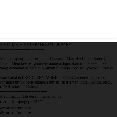
MEJA MEJA KETAPANG JATI JEPARA
➖➖➖➖➖➖➖➖➖➖➖➖➖➖
Meja ketapang permintaan dari Yayasan Masjid Al-Iman Sutorejo
Indah. Meja ketapang ini rencananya digunakan untuk akad nikah
yang diadakan di Masjid Al-Iman Sutorejo Kec. Mulyorejo Surabaya.
Kami adalah PRODUSEN MEBEL JEPARA menerima pemesanan
furniture untuk perlengkapan rumah, apartemen, hotel, kantor, resto,
cafe dan instansi lainya.
➖➖➖➖➖➖➖➖➖➖➖➖➖➖➖
Mau lihat contoh desain mebel lainya ?
👉👉 Kunjungi profil IG
@amanahfurniture
@amanahfurniture