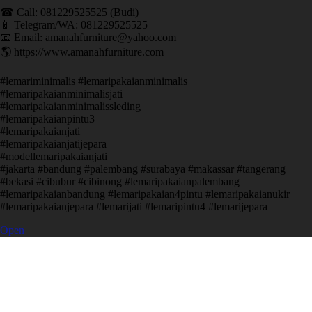
☎ Call: 081229525525 (Budi)
📱 Telegram/WA: 081229525525
📧 Email: amanahfurniture@yahoo.com
🌎 https://www.amanahfurniture.com
#lemariminimalis #lemaripakaianminimalis
#lemaripakaianminimalisjati
#lemaripakaianminimalissleding
#lemaripakaianpintu3
#lemaripakaianjati
#lemaripakaianjatijepara
#modellemaripakaianjati
#jakarta #bandung #palembang #surabaya #makassar #tangerang
#bekasi #cibubur #cibinong #lemaripakaianpalembang
#lemaripakaianbandung #lemaripakaian4pintu #lemaripakaianukir
#lemaripakaianjepara #lemarijati #lemaripintu4 #lemarijepara
Open