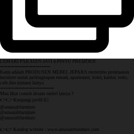
LEMARI PAKAIAN JATI 4 PINTU PRESIDEN
➖➖➖➖➖➖➖➖➖➖➖➖➖➖
Kami adalah PRODUSEN MEBEL JEPARA menerima pemesanan
furniture untuk perlengkapan rumah, apartemen, hotel, kantor, resto,
cafe dan instansi lainya.
➖➖➖➖➖➖➖➖➖➖➖➖➖➖➖
Mau lihat contoh desain mebel lainya ?
👉👉 Kunjungi profil IG
@amanahfurniture
@amanahfurniture
@amanahfurniture
👉👉 Katalog website : www.amanahfurniture.com