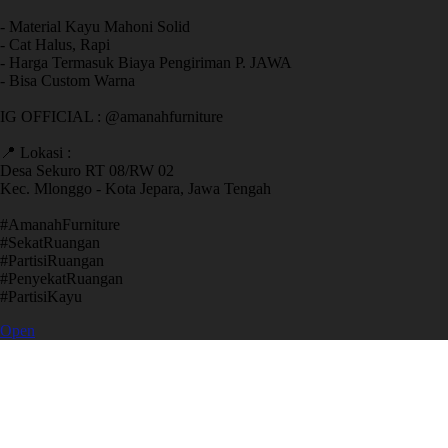
- Material Kayu Mahoni Solid
- Cat Halus, Rapi
- Harga Termasuk Biaya Pengiriman P. JAWA
- Bisa Custom Warna
IG OFFICIAL : @amanahfurniture
📍 Lokasi :
Desa Sekuro RT 08/RW 02
Kec. Mlonggo - Kota Jepara, Jawa Tengah
​#AmanahFurniture
​#SekatRuangan
​#PartisiRuangan
​#PenyekatRuangan
​#PartisiKayu
Open