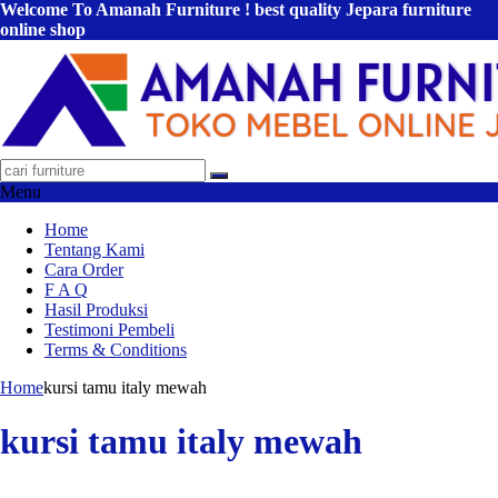
Welcome To Amanah Furniture ! best quality Jepara furniture
online shop
Menu
Home
Tentang Kami
Cara Order
F A Q
Hasil Produksi
Testimoni Pembeli
Terms & Conditions
Home
kursi tamu italy mewah
kursi tamu italy mewah