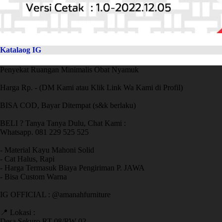
Katalaog IG
Penyekat Ruangan Minimalis Obat Nyamuk
Harga Rp. - (DM Kami atau Klik Link Wa Kami di Profil)
BISA COD, Bayar Ditempat (s&k berlaku)
BELI ? Tanya Tanya Dulu, Chat Kami :
Whatsapp. 081 229 525 525
- Material Kayu Mahoni Solid
- Cat Halus, Rapi
- Harga Termasuk Biaya Pengiriman P. JAWA
- Bisa Custom Warna
IG OFFICIAL : @amanahfurniture
📍 Lokasi :
Desa Sekuro RT 08/RW 02