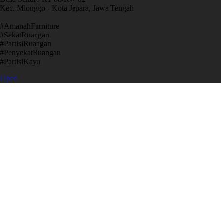
Kec. Mlonggo - Kota Jepara, Jawa Tengah
​#AmanahFurniture
​#SekatRuangan
​#PartisiRuangan
​#PenyekatRuangan
​#PartisiKayu
Open