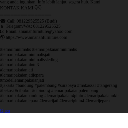
yang anda inginkan. Info lebih lanjut, segera hub. Kami
KONTAK KAMI 👇👇
➖➖➖➖➖➖➖➖➖➖➖➖➖➖➖ ㅤ
☎ Call: 081229525525 (Budi)
📱 Telegram/WA: 081229525525
📧 Email: amanahfurniture@yahoo.com
🌎 https://www.amanahfurniture.com
#lemariminimalis #lemaripakaianminimalis
#lemaripakaianminimalisjati
#lemaripakaianminimalissleding
#lemaripakaianpintu3
#lemaripakaianjati
#lemaripakaianjatijepara
#modellemaripakaianjati
#jakarta #bandung #palembang #surabaya #makassar #tangerang
#bekasi #cibubur #cibinong #lemaripakaianpalembang
#lemaripakaianbandung #lemaripakaian4pintu #lemaripakaianukir
#lemaripakaianjepara #lemarijati #lemaripintu4 #lemarijepara
Open