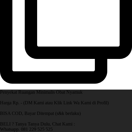
Penyekat Ruangan Minimalis Obat Nyamuk
Harga Rp. - (DM Kami atau Klik Link Wa Kami di Profil)
BISA COD, Bayar Ditempat (s&k berlaku)
BELI ? Tanya Tanya Dulu, Chat Kami :
Whatsapp. 081 229 525 525