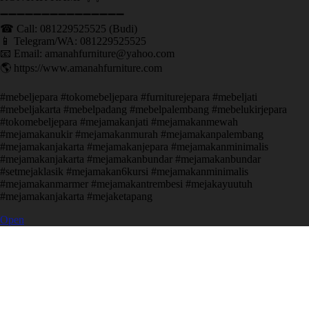
➖➖➖➖➖➖➖➖➖➖➖➖➖➖➖ ㅤ
☎ Call: 081229525525 (Budi)
📱 Telegram/WA: 081229525525
📧 Email: amanahfurniture@yahoo.com
🌎 https://www.amanahfurniture.com
#mebeljepara #tokomebeljepara #furniturejepara #mebeljati
#mebeljakarta #mebelpadang #mebelpalembang #mebelukirjepara
#tokomebeljepara #mejamakanjati #mejamakanmewah
#mejamakanukir #mejamakanmurah #mejamakanpalembang
#mejamakanjakarta #mejamakanjepara #mejamakanminimalis
#mejamakanjakarta #mejamakanbundar #mejamakanbundar
#setmejaklasik #mejamakan6kursi #mejamakanminimalis
#mejamakanmarmer #mejamakantrembesi #mejakayuutuh
#mejamakanjakarta #mejaketapang
Open