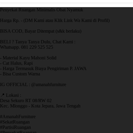
Penyekat Ruangan Minimalis Obat Nyamuk
Harga Rp. - (DM Kami atau Klik Link Wa Kami di Profil)
BISA COD, Bayar Ditempat (s&k berlaku)
BELI ? Tanya Tanya Dulu, Chat Kami :
Whatsapp. 081 229 525 525
- Material Kayu Mahoni Solid
- Cat Halus, Rapi
- Harga Termasuk Biaya Pengiriman P. JAWA
- Bisa Custom Warna
IG OFFICIAL : @amanahfurniture
📍 Lokasi :
Desa Sekuro RT 08/RW 02
Kec. Mlonggo - Kota Jepara, Jawa Tengah
​#AmanahFurniture
​#SekatRuangan
​#PartisiRuangan
​#PenyekatRuangan