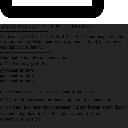
LEMARI PAKAIAN JATI 4 PINTU PRESIDEN
➖➖➖➖➖➖➖➖➖➖➖➖➖➖
Kami adalah PRODUSEN MEBEL JEPARA menerima pemesanan
furniture untuk perlengkapan rumah, apartemen, hotel, kantor, resto,
cafe dan instansi lainya.
➖➖➖➖➖➖➖➖➖➖➖➖➖➖➖
Mau lihat contoh desain mebel lainya ?
👉👉 Kunjungi profil IG
@amanahfurniture
@amanahfurniture
@amanahfurniture
👉👉 Katalog website : www.amanahfurniture.com
👉👉 info & pemesanan bisa langsung hubungi contact kami
👉👉 Kami juga menerima pemesanan Custom Desain, sesuai dengan
yang anda inginkan. Info lebih lanjut, segera hub. Kami
KONTAK KAMI 👇👇
➖➖➖➖➖➖➖➖➖➖➖➖➖➖➖ ㅤ