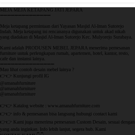
MEJA MEJA KETAPANG JATI JEPARA
➖➖➖➖➖➖➖➖➖➖➖➖➖➖
Meja ketapang permintaan dari Yayasan Masjid Al-Iman Sutorejo
Indah. Meja ketapang ini rencananya digunakan untuk akad nikah
yang diadakan di Masjid Al-Iman Sutorejo Kec. Mulyorejo Surabaya.
Kami adalah PRODUSEN MEBEL JEPARA menerima pemesanan
furniture untuk perlengkapan rumah, apartemen, hotel, kantor, resto,
cafe dan instansi lainya.
➖➖➖➖➖➖➖➖➖➖➖➖➖➖➖
Mau lihat contoh desain mebel lainya ?
👉👉 Kunjungi profil IG
@amanahfurniture
@amanahfurniture
@amanahfurniture
👉👉 Katalog website : www.amanahfurniture.com
👉👉 info & pemesanan bisa langsung hubungi contact kami
👉👉 Kami juga menerima pemesanan Custom Desain, sesuai dengan
yang anda inginkan. Info lebih lanjut, segera hub. Kami