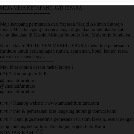
MEJA MEJA KETAPANG JATI JEPARA
➖➖➖➖➖➖➖➖➖➖➖➖➖➖
Meja ketapang permintaan dari Yayasan Masjid Al-Iman Sutorejo
Indah. Meja ketapang ini rencananya digunakan untuk akad nikah
yang diadakan di Masjid Al-Iman Sutorejo Kec. Mulyorejo Surabaya.
Kami adalah PRODUSEN MEBEL JEPARA menerima pemesanan
furniture untuk perlengkapan rumah, apartemen, hotel, kantor, resto,
cafe dan instansi lainya.
➖➖➖➖➖➖➖➖➖➖➖➖➖➖➖
Mau lihat contoh desain mebel lainya ?
👉👉 Kunjungi profil IG
@amanahfurniture
@amanahfurniture
@amanahfurniture
👉👉 Katalog website : www.amanahfurniture.com
👉👉 info & pemesanan bisa langsung hubungi contact kami
👉👉 Kami juga menerima pemesanan Custom Desain, sesuai dengan
yang anda inginkan. Info lebih lanjut, segera hub. Kami
KONTAK KAMI 👇👇