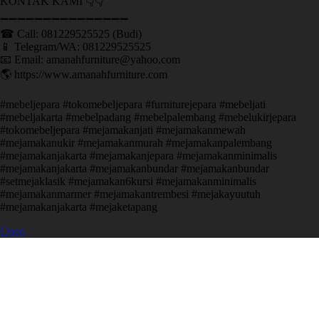
KONTAK KAMI 👇👇
➖➖➖➖➖➖➖➖➖➖➖➖➖➖➖ ㅤ
☎ Call: 081229525525 (Budi)
📱 Telegram/WA: 081229525525
📧 Email: amanahfurniture@yahoo.com
🌎 https://www.amanahfurniture.com
#mebeljepara #tokomebeljepara #furniturejepara #mebeljati
#mebeljakarta #mebelpadang #mebelpalembang #mebelukirjepara
#tokomebeljepara #mejamakanjati #mejamakanmewah
#mejamakanukir #mejamakanmurah #mejamakanpalembang
#mejamakanjakarta #mejamakanjepara #mejamakanminimalis
#mejamakanjakarta #mejamakanbundar #mejamakanbundar
#setmejaklasik #mejamakan6kursi #mejamakanminimalis
#mejamakanmarmer #mejamakantrembesi #mejakayuutuh
#mejamakanjakarta #mejaketapang
Open