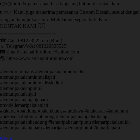
👉👉 info & pemesanan bisa langsung hubungi contact kami
👉👉 Kami juga menerima pemesanan Custom Desain, sesuai dengan
yang anda inginkan. Info lebih lanjut, segera hub. Kami
KONTAK KAMI 👇👇
➖➖➖➖➖➖➖➖➖➖➖➖➖➖➖ ㅤ
☎ Call: 081229525525 (Budi)
📱 Telegram/WA: 081229525525
📧 Email: amanahfurniture@yahoo.com
🌎 https://www.amanahfurniture.com
#lemariminimalis #lemaripakaianminimalis
#lemaripakaianminimalisjati
#lemaripakaianminimalissleding
#lemaripakaianpintu3
#lemaripakaianjati
#lemaripakaianjatijepara
#modellemaripakaianjati
#jakarta #bandung #palembang #surabaya #makassar #tangerang
#bekasi #cibubur #cibinong #lemaripakaianpalembang
#lemaripakaianbandung #lemaripakaian4pintu #lemaripakaianukir
#lemaripakaianjepara #lemarijati #lemaripintu4 #lemarijepara
Open