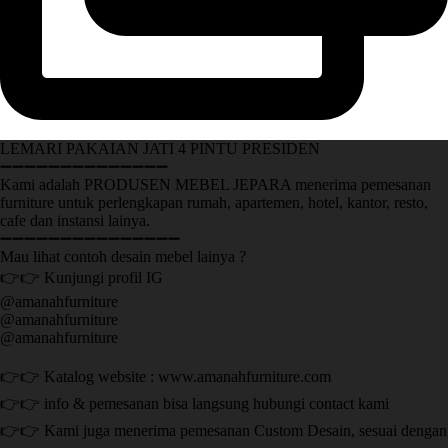
LEMARI PAKAIAN JATI 4 PINTU PRESIDEN
➖➖➖➖➖➖➖➖➖➖➖➖➖➖
Kami adalah PRODUSEN MEBEL JEPARA menerima pemesanan
furniture untuk perlengkapan rumah, apartemen, hotel, kantor, resto,
cafe dan instansi lainya.
➖➖➖➖➖➖➖➖➖➖➖➖➖➖➖
Mau lihat contoh desain mebel lainya ?
👉👉 Kunjungi profil IG
@amanahfurniture
@amanahfurniture
@amanahfurniture
👉👉 Katalog website : www.amanahfurniture.com
👉👉 info & pemesanan bisa langsung hubungi contact kami
👉👉 Kami juga menerima pemesanan Custom Desain, sesuai dengan