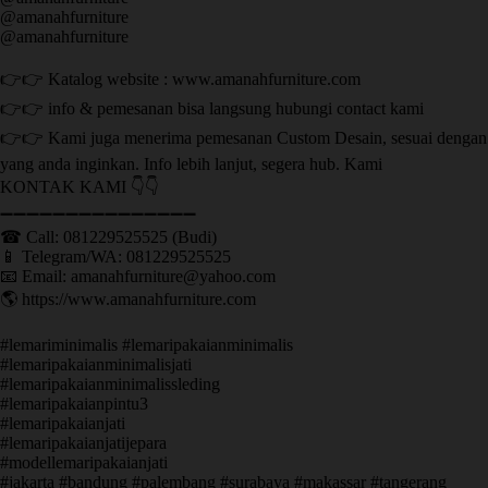
@amanahfurniture
@amanahfurniture
👉👉 Katalog website : www.amanahfurniture.com
👉👉 info & pemesanan bisa langsung hubungi contact kami
👉👉 Kami juga menerima pemesanan Custom Desain, sesuai dengan
yang anda inginkan. Info lebih lanjut, segera hub. Kami
KONTAK KAMI 👇👇
➖➖➖➖➖➖➖➖➖➖➖➖➖➖➖ ㅤ
☎ Call: 081229525525 (Budi)
📱 Telegram/WA: 081229525525
📧 Email: amanahfurniture@yahoo.com
🌎 https://www.amanahfurniture.com
#lemariminimalis #lemaripakaianminimalis
#lemaripakaianminimalisjati
#lemaripakaianminimalissleding
#lemaripakaianpintu3
#lemaripakaianjati
#lemaripakaianjatijepara
#modellemaripakaianjati
#jakarta #bandung #palembang #surabaya #makassar #tangerang