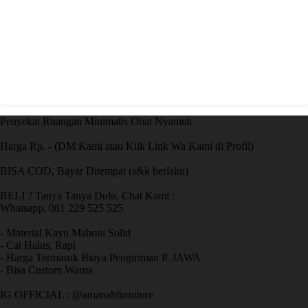
Penyekat Ruangan Minimalis Obat Nyamuk
Harga Rp. - (DM Kami atau Klik Link Wa Kami di Profil)
BISA COD, Bayar Ditempat (s&k berlaku)
BELI ? Tanya Tanya Dulu, Chat Kami :
Whatsapp. 081 229 525 525
- Material Kayu Mahoni Solid
- Cat Halus, Rapi
- Harga Termasuk Biaya Pengiriman P. JAWA
- Bisa Custom Warna
IG OFFICIAL : @amanahfurniture