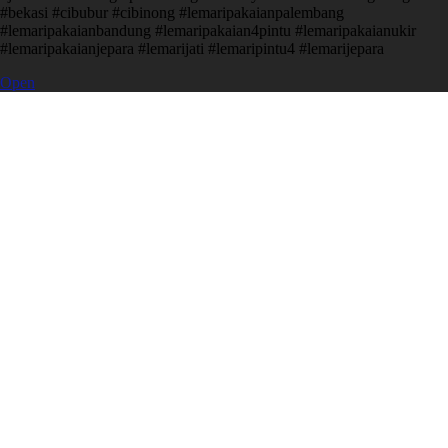
#bekasi #cibubur #cibinong #lemaripakaianpalembang
#lemaripakaianbandung #lemaripakaian4pintu #lemaripakaianukir
#lemaripakaianjepara #lemarijati #lemaripintu4 #lemarijepara
Open