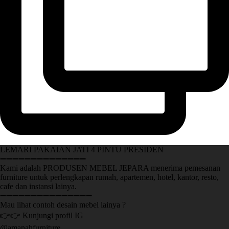
LEMARI PAKAIAN JATI 4 PINTU PRESIDEN
➖➖➖➖➖➖➖➖➖➖➖➖➖➖
Kami adalah PRODUSEN MEBEL JEPARA menerima pemesanan
furniture untuk perlengkapan rumah, apartemen, hotel, kantor, resto,
cafe dan instansi lainya.
➖➖➖➖➖➖➖➖➖➖➖➖➖➖➖
Mau lihat contoh desain mebel lainya ?
👉👉 Kunjungi profil IG
@amanahfurniture