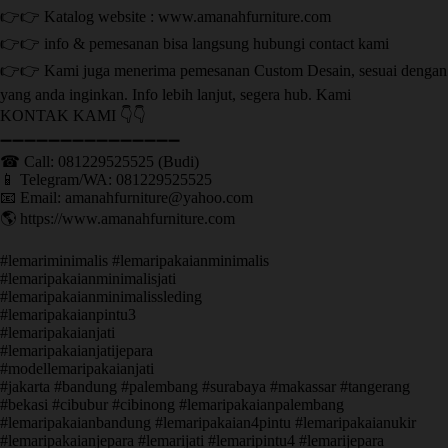
👉👉 Katalog website : www.amanahfurniture.com
👉👉 info & pemesanan bisa langsung hubungi contact kami
👉👉 Kami juga menerima pemesanan Custom Desain, sesuai dengan
yang anda inginkan. Info lebih lanjut, segera hub. Kami
KONTAK KAMI 👇👇
➖➖➖➖➖➖➖➖➖➖➖➖➖➖➖ ㅤ
☎ Call: 081229525525 (Budi)
📱 Telegram/WA: 081229525525
📧 Email: amanahfurniture@yahoo.com
🌎 https://www.amanahfurniture.com
#lemariminimalis #lemaripakaianminimalis
#lemaripakaianminimalisjati
#lemaripakaianminimalissleding
#lemaripakaianpintu3
#lemaripakaianjati
#lemaripakaianjatijepara
#modellemaripakaianjati
#jakarta #bandung #palembang #surabaya #makassar #tangerang
#bekasi #cibubur #cibinong #lemaripakaianpalembang
#lemaripakaianbandung #lemaripakaian4pintu #lemaripakaianukir
#lemaripakaianjepara #lemarijati #lemaripintu4 #lemarijepara