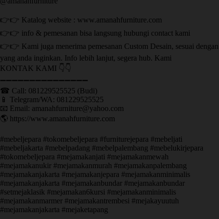
@amanahfurniture
👉👉 Katalog website : www.amanahfurniture.com
👉👉 info & pemesanan bisa langsung hubungi contact kami
👉👉 Kami juga menerima pemesanan Custom Desain, sesuai dengan
yang anda inginkan. Info lebih lanjut, segera hub. Kami
KONTAK KAMI 👇👇
➖➖➖➖➖➖➖➖➖➖➖➖➖➖➖ ㅤ
☎ Call: 081229525525 (Budi)
📱 Telegram/WA: 081229525525
📧 Email: amanahfurniture@yahoo.com
🌎 https://www.amanahfurniture.com
#mebeljepara #tokomebeljepara #furniturejepara #mebeljati
#mebeljakarta #mebelpadang #mebelpalembang #mebelukirjepara
#tokomebeljepara #mejamakanjati #mejamakanmewah
#mejamakanukir #mejamakanmurah #mejamakanpalembang
#mejamakanjakarta #mejamakanjepara #mejamakanminimalis
#mejamakanjakarta #mejamakanbundar #mejamakanbundar
#setmejaklasik #mejamakan6kursi #mejamakanminimalis
#mejamakanmarmer #mejamakantrembesi #mejakayuutuh
#mejamakanjakarta #mejaketapang