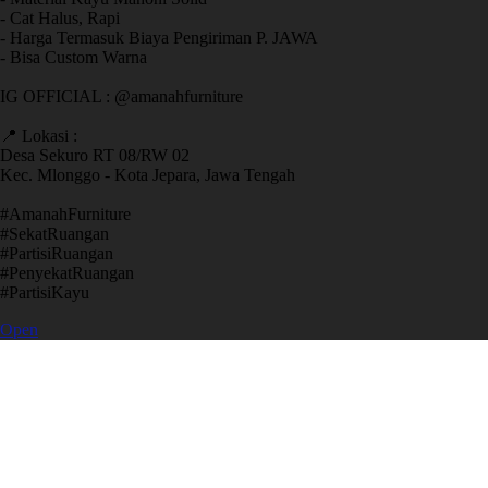
- Cat Halus, Rapi
- Harga Termasuk Biaya Pengiriman P. JAWA
- Bisa Custom Warna
IG OFFICIAL : @amanahfurniture
📍 Lokasi :
Desa Sekuro RT 08/RW 02
Kec. Mlonggo - Kota Jepara, Jawa Tengah
​#AmanahFurniture
​#SekatRuangan
​#PartisiRuangan
​#PenyekatRuangan
​#PartisiKayu
Open