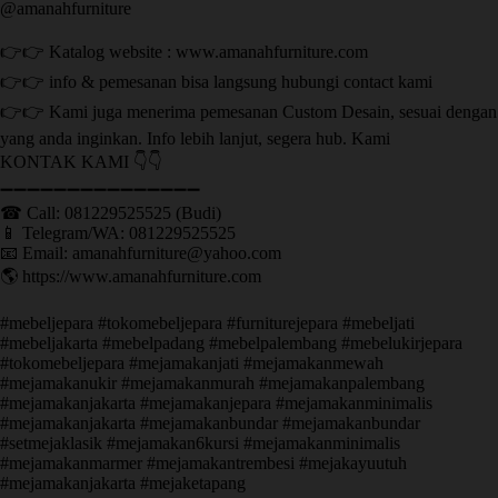
@amanahfurniture
👉👉 Katalog website : www.amanahfurniture.com
👉👉 info & pemesanan bisa langsung hubungi contact kami
👉👉 Kami juga menerima pemesanan Custom Desain, sesuai dengan
yang anda inginkan. Info lebih lanjut, segera hub. Kami
KONTAK KAMI 👇👇
➖➖➖➖➖➖➖➖➖➖➖➖➖➖➖ ㅤ
☎ Call: 081229525525 (Budi)
📱 Telegram/WA: 081229525525
📧 Email: amanahfurniture@yahoo.com
🌎 https://www.amanahfurniture.com
#mebeljepara #tokomebeljepara #furniturejepara #mebeljati
#mebeljakarta #mebelpadang #mebelpalembang #mebelukirjepara
#tokomebeljepara #mejamakanjati #mejamakanmewah
#mejamakanukir #mejamakanmurah #mejamakanpalembang
#mejamakanjakarta #mejamakanjepara #mejamakanminimalis
#mejamakanjakarta #mejamakanbundar #mejamakanbundar
#setmejaklasik #mejamakan6kursi #mejamakanminimalis
#mejamakanmarmer #mejamakantrembesi #mejakayuutuh
#mejamakanjakarta #mejaketapang