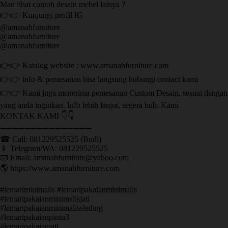
Mau lihat contoh desain mebel lainya ?
👉👉 Kunjungi profil IG
@amanahfurniture
@amanahfurniture
@amanahfurniture
👉👉 Katalog website : www.amanahfurniture.com
👉👉 info & pemesanan bisa langsung hubungi contact kami
👉👉 Kami juga menerima pemesanan Custom Desain, sesuai dengan
yang anda inginkan. Info lebih lanjut, segera hub. Kami
KONTAK KAMI 👇👇
➖➖➖➖➖➖➖➖➖➖➖➖➖➖➖ ㅤ
☎ Call: 081229525525 (Budi)
📱 Telegram/WA: 081229525525
📧 Email: amanahfurniture@yahoo.com
🌎 https://www.amanahfurniture.com
#lemariminimalis #lemaripakaianminimalis
#lemaripakaianminimalisjati
#lemaripakaianminimalissleding
#lemaripakaianpintu3
#lemaripakaianjati