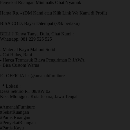
Penyekat Ruangan Minimalis Obat Nyamuk
Harga Rp. - (DM Kami atau Klik Link Wa Kami di Profil)
BISA COD, Bayar Ditempat (s&k berlaku)
BELI ? Tanya Tanya Dulu, Chat Kami :
Whatsapp. 081 229 525 525
- Material Kayu Mahoni Solid
- Cat Halus, Rapi
- Harga Termasuk Biaya Pengiriman P. JAWA
- Bisa Custom Warna
IG OFFICIAL : @amanahfurniture
📍 Lokasi :
Desa Sekuro RT 08/RW 02
Kec. Mlonggo - Kota Jepara, Jawa Tengah
​#AmanahFurniture
​#SekatRuangan
​#PartisiRuangan
​#PenyekatRuangan
​#PartisiKayu