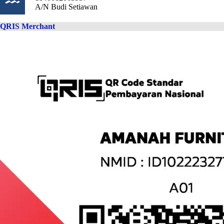
A/N Budi Setiawan
QRIS Merchant