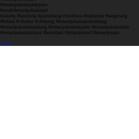
#lemaripakaianjatijepara
#modellemaripakaianjati
#jakarta #bandung #palembang #surabaya #makassar #tangerang
#bekasi #cibubur #cibinong #lemaripakaianpalembang
#lemaripakaianbandung #lemaripakaian4pintu #lemaripakaianukir
#lemaripakaianjepara #lemarijati #lemaripintu4 #lemarijepara
Open