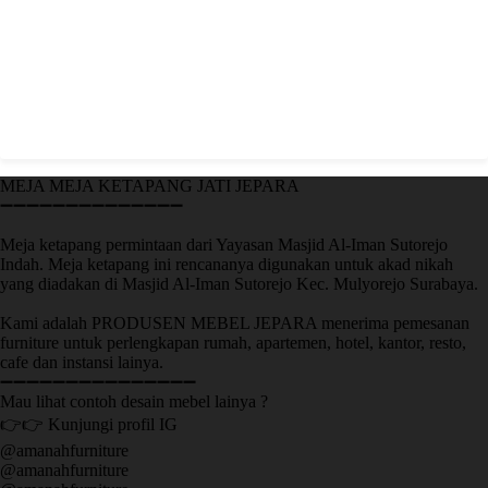
MEJA MEJA KETAPANG JATI JEPARA
➖➖➖➖➖➖➖➖➖➖➖➖➖➖
Meja ketapang permintaan dari Yayasan Masjid Al-Iman Sutorejo
Indah. Meja ketapang ini rencananya digunakan untuk akad nikah
yang diadakan di Masjid Al-Iman Sutorejo Kec. Mulyorejo Surabaya.
Kami adalah PRODUSEN MEBEL JEPARA menerima pemesanan
furniture untuk perlengkapan rumah, apartemen, hotel, kantor, resto,
cafe dan instansi lainya.
➖➖➖➖➖➖➖➖➖➖➖➖➖➖➖
Mau lihat contoh desain mebel lainya ?
👉👉 Kunjungi profil IG
@amanahfurniture
@amanahfurniture