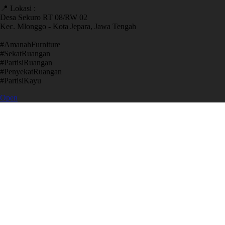
📍 Lokasi :
Desa Sekuro RT 08/RW 02
Kec. Mlonggo - Kota Jepara, Jawa Tengah
​#AmanahFurniture
​#SekatRuangan
​#PartisiRuangan
​#PenyekatRuangan
​#PartisiKayu
Open