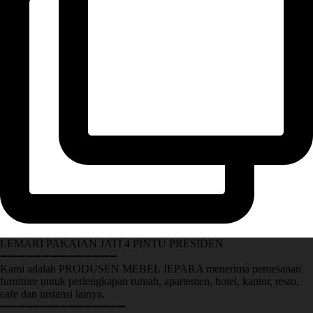
LEMARI PAKAIAN JATI 4 PINTU PRESIDEN
➖➖➖➖➖➖➖➖➖➖➖➖➖➖
Kami adalah PRODUSEN MEBEL JEPARA menerima pemesanan
furniture untuk perlengkapan rumah, apartemen, hotel, kantor, resto,
cafe dan instansi lainya.
➖➖➖➖➖➖➖➖➖➖➖➖➖➖➖