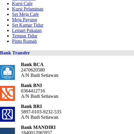
Kursi Cafe
Kursi Pelaminan
Set Meja Cafe
Meja Payung
Set Kamar Tidur
Lemari Pakaian
Tempat Tidur
Pintu Rumah
Bank Transfer
Bank BCA
2470620580
A/N Budi Setiawan
Bank BNI
0364412716
A/N Budi Setiawan
Bank BRI
5897-0103-9232-535
A/N Budi Setiawan
Bank MANDIRI
1840012065957