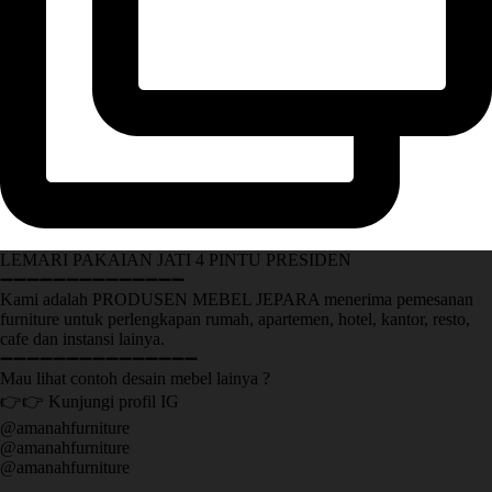
LEMARI PAKAIAN JATI 4 PINTU PRESIDEN
➖➖➖➖➖➖➖➖➖➖➖➖➖➖
Kami adalah PRODUSEN MEBEL JEPARA menerima pemesanan
furniture untuk perlengkapan rumah, apartemen, hotel, kantor, resto,
cafe dan instansi lainya.
➖➖➖➖➖➖➖➖➖➖➖➖➖➖➖
Mau lihat contoh desain mebel lainya ?
👉👉 Kunjungi profil IG
@amanahfurniture
@amanahfurniture
@amanahfurniture