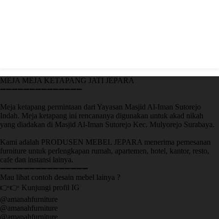
MEJA MEJA KETAPANG JATI JEPARA
➖➖➖➖➖➖➖➖➖➖➖➖➖➖
Meja ketapang permintaan dari Yayasan Masjid Al-Iman Sutorejo
Indah. Meja ketapang ini rencananya digunakan untuk akad nikah
yang diadakan di Masjid Al-Iman Sutorejo Kec. Mulyorejo Surabaya.
Kami adalah PRODUSEN MEBEL JEPARA menerima pemesanan
furniture untuk perlengkapan rumah, apartemen, hotel, kantor, resto,
cafe dan instansi lainya.
➖➖➖➖➖➖➖➖➖➖➖➖➖➖➖
Mau lihat contoh desain mebel lainya ?
👉👉 Kunjungi profil IG
@amanahfurniture
@amanahfurniture
@amanahfurniture