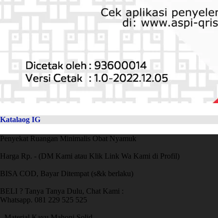
Katalaog IG
Penyekat Ruangan Minimalis Obat Nyamuk
Harga Rp. - (DM Kami atau Klik Link Wa Kami di Profil)
BISA COD, Bayar Ditempat (s&k berlaku)
BELI ? Tanya Tanya Dulu, Chat Kami :
Whatsapp. 081 229 525 525
- Material Kayu Mahoni Solid