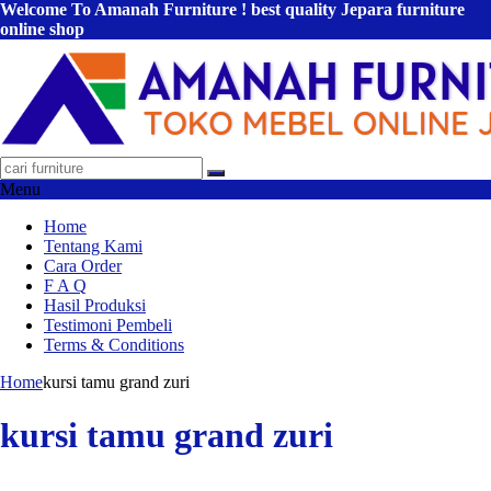
Welcome To Amanah Furniture ! best quality Jepara furniture
online shop
Menu
Home
Tentang Kami
Cara Order
F A Q
Hasil Produksi
Testimoni Pembeli
Terms & Conditions
Home
kursi tamu grand zuri
kursi tamu grand zuri