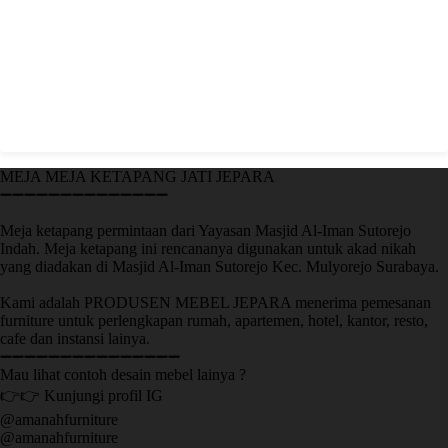
MEJA MEJA KETAPANG JATI JEPARA
➖➖➖➖➖➖➖➖➖➖➖➖➖➖
Meja ketapang permintaan dari Yayasan Masjid Al-Iman Sutorejo
Indah. Meja ketapang ini rencananya digunakan untuk akad nikah
yang diadakan di Masjid Al-Iman Sutorejo Kec. Mulyorejo Surabaya.
Kami adalah PRODUSEN MEBEL JEPARA menerima pemesanan
furniture untuk perlengkapan rumah, apartemen, hotel, kantor, resto,
cafe dan instansi lainya.
➖➖➖➖➖➖➖➖➖➖➖➖➖➖➖
Mau lihat contoh desain mebel lainya ?
👉👉 Kunjungi profil IG
@amanahfurniture
@amanahfurniture