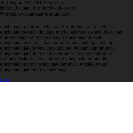
📱 Telegram/WA: 081229525525
📧 Email: amanahfurniture@yahoo.com
🌎 https://www.amanahfurniture.com
#mebeljepara #tokomebeljepara #furniturejepara #mebeljati
#mebeljakarta #mebelpadang #mebelpalembang #mebelukirjepara
#tokomebeljepara #mejamakanjati #mejamakanmewah
#mejamakanukir #mejamakanmurah #mejamakanpalembang
#mejamakanjakarta #mejamakanjepara #mejamakanminimalis
#mejamakanjakarta #mejamakanbundar #mejamakanbundar
#setmejaklasik #mejamakan6kursi #mejamakanminimalis
#mejamakanmarmer #mejamakantrembesi #mejakayuutuh
#mejamakanjakarta #mejaketapang
Open