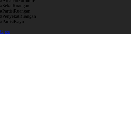
​#AmanahFurniture
​#SekatRuangan
​#PartisiRuangan
​#PenyekatRuangan
​#PartisiKayu
Open