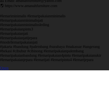
📧 Email: amanahfurniture@yahoo.com
🌎 https://www.amanahfurniture.com
#lemariminimalis #lemaripakaianminimalis
#lemaripakaianminimalisjati
#lemaripakaianminimalissleding
#lemaripakaianpintu3
#lemaripakaianjati
#lemaripakaianjatijepara
#modellemaripakaianjati
#jakarta #bandung #palembang #surabaya #makassar #tangerang
#bekasi #cibubur #cibinong #lemaripakaianpalembang
#lemaripakaianbandung #lemaripakaian4pintu #lemaripakaianukir
#lemaripakaianjepara #lemarijati #lemaripintu4 #lemarijepara
Open