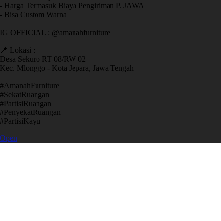
- Harga Termasuk Biaya Pengiriman P. JAWA
- Bisa Custom Warna
IG OFFICIAL : @amanahfurniture
📍 Lokasi :
Desa Sekuro RT 08/RW 02
Kec. Mlonggo - Kota Jepara, Jawa Tengah
​#AmanahFurniture
​#SekatRuangan
​#PartisiRuangan
​#PenyekatRuangan
​#PartisiKayu
Open