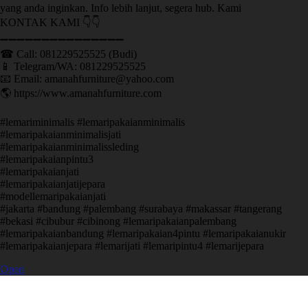
yang anda inginkan. Info lebih lanjut, segera hub. Kami
KONTAK KAMI 👇👇
➖➖➖➖➖➖➖➖➖➖➖➖➖➖➖ ㅤ
☎ Call: 081229525525 (Budi)
📱 Telegram/WA: 081229525525
📧 Email: amanahfurniture@yahoo.com
🌎 https://www.amanahfurniture.com
#lemariminimalis #lemaripakaianminimalis
#lemaripakaianminimalisjati
#lemaripakaianminimalissleding
#lemaripakaianpintu3
#lemaripakaianjati
#lemaripakaianjatijepara
#modellemaripakaianjati
#jakarta #bandung #palembang #surabaya #makassar #tangerang
#bekasi #cibubur #cibinong #lemaripakaianpalembang
#lemaripakaianbandung #lemaripakaian4pintu #lemaripakaianukir
#lemaripakaianjepara #lemarijati #lemaripintu4 #lemarijepara
Open