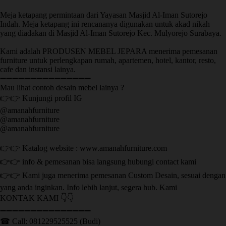
Meja ketapang permintaan dari Yayasan Masjid Al-Iman Sutorejo
Indah. Meja ketapang ini rencananya digunakan untuk akad nikah
yang diadakan di Masjid Al-Iman Sutorejo Kec. Mulyorejo Surabaya.
Kami adalah PRODUSEN MEBEL JEPARA menerima pemesanan
furniture untuk perlengkapan rumah, apartemen, hotel, kantor, resto,
cafe dan instansi lainya.
➖➖➖➖➖➖➖➖➖➖➖➖➖➖➖
Mau lihat contoh desain mebel lainya ?
👉👉 Kunjungi profil IG
@amanahfurniture
@amanahfurniture
@amanahfurniture
👉👉 Katalog website : www.amanahfurniture.com
👉👉 info & pemesanan bisa langsung hubungi contact kami
👉👉 Kami juga menerima pemesanan Custom Desain, sesuai dengan
yang anda inginkan. Info lebih lanjut, segera hub. Kami
KONTAK KAMI 👇👇
➖➖➖➖➖➖➖➖➖➖➖➖➖➖➖ ㅤ
☎ Call: 081229525525 (Budi)