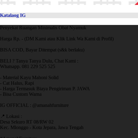
Katalaog IG
Penyekat Ruangan Minimalis Obat Nyamuk
Harga Rp. - (DM Kami atau Klik Link Wa Kami di Profil)
BISA COD, Bayar Ditempat (s&k berlaku)
BELI ? Tanya Tanya Dulu, Chat Kami :
Whatsapp. 081 229 525 525
- Material Kayu Mahoni Solid
- Cat Halus, Rapi
- Harga Termasuk Biaya Pengiriman P. JAWA
- Bisa Custom Warna
IG OFFICIAL : @amanahfurniture
📍 Lokasi :
Desa Sekuro RT 08/RW 02
Kec. Mlonggo - Kota Jepara, Jawa Tengah