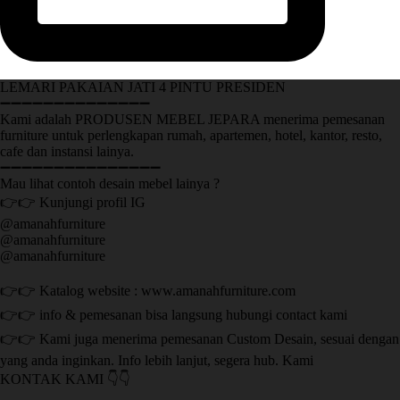
LEMARI PAKAIAN JATI 4 PINTU PRESIDEN
➖➖➖➖➖➖➖➖➖➖➖➖➖➖
Kami adalah PRODUSEN MEBEL JEPARA menerima pemesanan
furniture untuk perlengkapan rumah, apartemen, hotel, kantor, resto,
cafe dan instansi lainya.
➖➖➖➖➖➖➖➖➖➖➖➖➖➖➖
Mau lihat contoh desain mebel lainya ?
👉👉 Kunjungi profil IG
@amanahfurniture
@amanahfurniture
@amanahfurniture
👉👉 Katalog website : www.amanahfurniture.com
👉👉 info & pemesanan bisa langsung hubungi contact kami
👉👉 Kami juga menerima pemesanan Custom Desain, sesuai dengan
yang anda inginkan. Info lebih lanjut, segera hub. Kami
KONTAK KAMI 👇👇