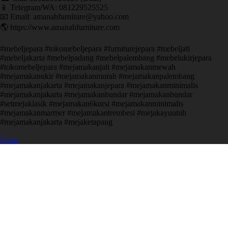
📱 Telegram/WA: 081229525525
📧 Email: amanahfurniture@yahoo.com
🌎 https://www.amanahfurniture.com
#mebeljepara #tokomebeljepara #furniturejepara #mebeljati
#mebeljakarta #mebelpadang #mebelpalembang #mebelukirjepara
#tokomebeljepara #mejamakanjati #mejamakanmewah
#mejamakanukir #mejamakanmurah #mejamakanpalembang
#mejamakanjakarta #mejamakanjepara #mejamakanminimalis
#mejamakanjakarta #mejamakanbundar #mejamakanbundar
#setmejaklasik #mejamakan6kursi #mejamakanminimalis
#mejamakanmarmer #mejamakantrembesi #mejakayuutuh
#mejamakanjakarta #mejaketapang
Open