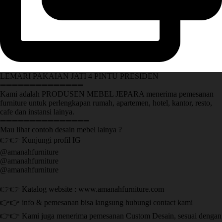
LEMARI PAKAIAN JATI 4 PINTU PRESIDEN
➖➖➖➖➖➖➖➖➖➖➖➖➖➖
Kami adalah PRODUSEN MEBEL JEPARA menerima pemesanan
furniture untuk perlengkapan rumah, apartemen, hotel, kantor, resto,
cafe dan instansi lainya.
➖➖➖➖➖➖➖➖➖➖➖➖➖➖➖
Mau lihat contoh desain mebel lainya ?
👉👉 Kunjungi profil IG
@amanahfurniture
@amanahfurniture
@amanahfurniture
👉👉 Katalog website : www.amanahfurniture.com
👉👉 info & pemesanan bisa langsung hubungi contact kami
👉👉 Kami juga menerima pemesanan Custom Desain, sesuai dengan