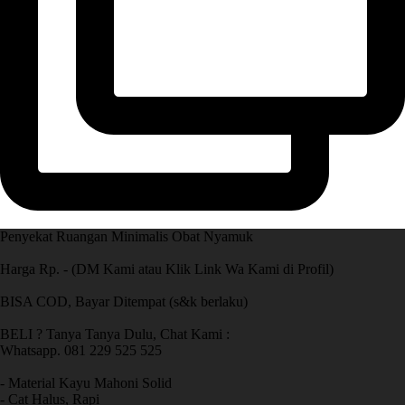
Penyekat Ruangan Minimalis Obat Nyamuk
Harga Rp. - (DM Kami atau Klik Link Wa Kami di Profil)
BISA COD, Bayar Ditempat (s&k berlaku)
BELI ? Tanya Tanya Dulu, Chat Kami :
Whatsapp. 081 229 525 525
- Material Kayu Mahoni Solid
- Cat Halus, Rapi