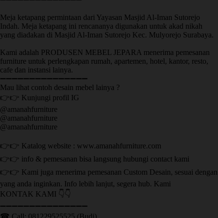
Meja ketapang permintaan dari Yayasan Masjid Al-Iman Sutorejo
Indah. Meja ketapang ini rencananya digunakan untuk akad nikah
yang diadakan di Masjid Al-Iman Sutorejo Kec. Mulyorejo Surabaya.
Kami adalah PRODUSEN MEBEL JEPARA menerima pemesanan
furniture untuk perlengkapan rumah, apartemen, hotel, kantor, resto,
cafe dan instansi lainya.
➖➖➖➖➖➖➖➖➖➖➖➖➖➖➖
Mau lihat contoh desain mebel lainya ?
👉👉 Kunjungi profil IG
@amanahfurniture
@amanahfurniture
@amanahfurniture
👉👉 Katalog website : www.amanahfurniture.com
👉👉 info & pemesanan bisa langsung hubungi contact kami
👉👉 Kami juga menerima pemesanan Custom Desain, sesuai dengan
yang anda inginkan. Info lebih lanjut, segera hub. Kami
KONTAK KAMI 👇👇
➖➖➖➖➖➖➖➖➖➖➖➖➖➖➖ ㅤ
☎ Call: 081229525525 (Budi)