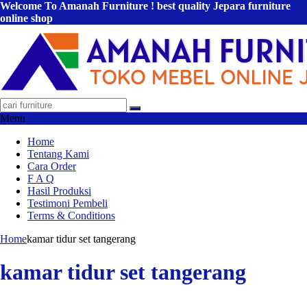
Welcome To Amanah Furniture ! best quality Jepara furniture
online shop
Menu
Home
Tentang Kami
Cara Order
F A Q
Hasil Produksi
Testimoni Pembeli
Terms & Conditions
Home
kamar tidur set tangerang
kamar tidur set tangerang