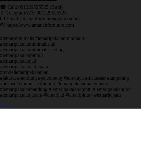
➖➖➖➖➖➖➖➖➖➖➖➖➖➖➖ ㅤ
☎ Call: 081229525525 (Budi)
📱 Telegram/WA: 081229525525
📧 Email: amanahfurniture@yahoo.com
🌎 https://www.amanahfurniture.com
#lemariminimalis #lemaripakaianminimalis
#lemaripakaianminimalisjati
#lemaripakaianminimalissleding
#lemaripakaianpintu3
#lemaripakaianjati
#lemaripakaianjatijepara
#modellemaripakaianjati
#jakarta #bandung #palembang #surabaya #makassar #tangerang
#bekasi #cibubur #cibinong #lemaripakaianpalembang
#lemaripakaianbandung #lemaripakaian4pintu #lemaripakaianukir
#lemaripakaianjepara #lemarijati #lemaripintu4 #lemarijepara
Open