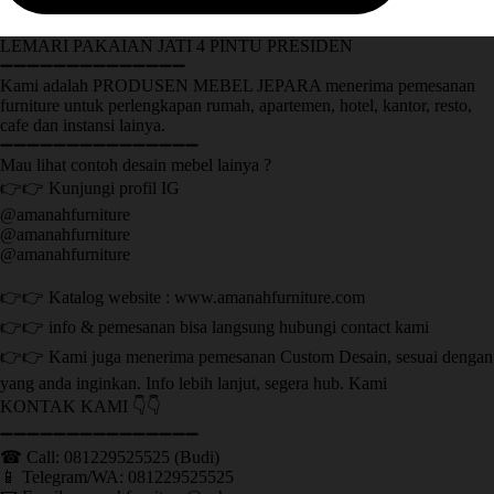
LEMARI PAKAIAN JATI 4 PINTU PRESIDEN
➖➖➖➖➖➖➖➖➖➖➖➖➖➖
Kami adalah PRODUSEN MEBEL JEPARA menerima pemesanan
furniture untuk perlengkapan rumah, apartemen, hotel, kantor, resto,
cafe dan instansi lainya.
➖➖➖➖➖➖➖➖➖➖➖➖➖➖➖
Mau lihat contoh desain mebel lainya ?
👉👉 Kunjungi profil IG
@amanahfurniture
@amanahfurniture
@amanahfurniture
👉👉 Katalog website : www.amanahfurniture.com
👉👉 info & pemesanan bisa langsung hubungi contact kami
👉👉 Kami juga menerima pemesanan Custom Desain, sesuai dengan
yang anda inginkan. Info lebih lanjut, segera hub. Kami
KONTAK KAMI 👇👇
➖➖➖➖➖➖➖➖➖➖➖➖➖➖➖ ㅤ
☎ Call: 081229525525 (Budi)
📱 Telegram/WA: 081229525525