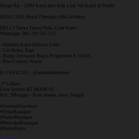
Harga Rp. - (DM Kami atau Klik Link Wa Kami di Profil)
BISA COD, Bayar Ditempat (s&k berlaku)
BELI ? Tanya Tanya Dulu, Chat Kami :
Whatsapp. 081 229 525 525
- Material Kayu Mahoni Solid
- Cat Halus, Rapi
- Harga Termasuk Biaya Pengiriman P. JAWA
- Bisa Custom Warna
IG OFFICIAL : @amanahfurniture
📍 Lokasi :
Desa Sekuro RT 08/RW 02
Kec. Mlonggo - Kota Jepara, Jawa Tengah
​#AmanahFurniture
​#SekatRuangan
​#PartisiRuangan
​#PenyekatRuangan
​#PartisiKayu
Open