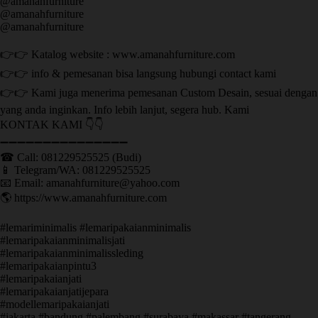
@amanahfurniture
@amanahfurniture
@amanahfurniture
👉👉 Katalog website : www.amanahfurniture.com
👉👉 info & pemesanan bisa langsung hubungi contact kami
👉👉 Kami juga menerima pemesanan Custom Desain, sesuai dengan
yang anda inginkan. Info lebih lanjut, segera hub. Kami
KONTAK KAMI 👇👇
➖➖➖➖➖➖➖➖➖➖➖➖➖➖➖ ㅤ
☎ Call: 081229525525 (Budi)
📱 Telegram/WA: 081229525525
📧 Email: amanahfurniture@yahoo.com
🌎 https://www.amanahfurniture.com
#lemariminimalis #lemaripakaianminimalis
#lemaripakaianminimalisjati
#lemaripakaianminimalissleding
#lemaripakaianpintu3
#lemaripakaianjati
#lemaripakaianjatijepara
#modellemaripakaianjati
#jakarta #bandung #palembang #surabaya #makassar #tangerang