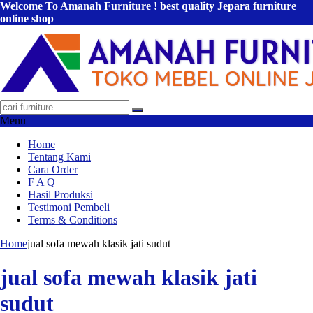
Welcome To Amanah Furniture ! best quality Jepara furniture
online shop
Menu
Home
Tentang Kami
Cara Order
F A Q
Hasil Produksi
Testimoni Pembeli
Terms & Conditions
Home
jual sofa mewah klasik jati sudut
jual sofa mewah klasik jati
sudut