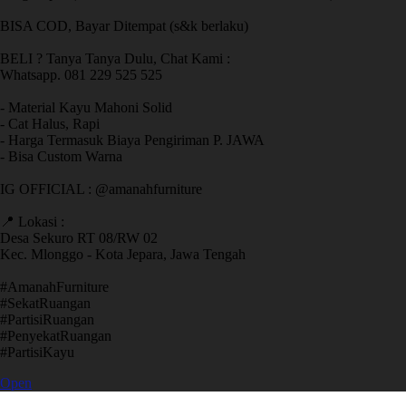
BISA COD, Bayar Ditempat (s&k berlaku)
BELI ? Tanya Tanya Dulu, Chat Kami :
Whatsapp. 081 229 525 525
- Material Kayu Mahoni Solid
- Cat Halus, Rapi
- Harga Termasuk Biaya Pengiriman P. JAWA
- Bisa Custom Warna
IG OFFICIAL : @amanahfurniture
📍 Lokasi :
Desa Sekuro RT 08/RW 02
Kec. Mlonggo - Kota Jepara, Jawa Tengah
​#AmanahFurniture
​#SekatRuangan
​#PartisiRuangan
​#PenyekatRuangan
​#PartisiKayu
Open