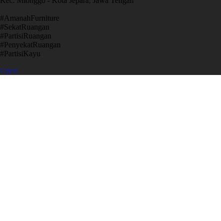
Kec. Mlonggo - Kota Jepara, Jawa Tengah
​#AmanahFurniture
​#SekatRuangan
​#PartisiRuangan
​#PenyekatRuangan
​#PartisiKayu
Open