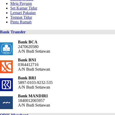
Meja Payung
Set Kamar Tidur
Lemari Pakaian
Tempat Tidur
Pintu Rumah
Bank Transfer
Bank BCA
2470620580
A/N Budi Setiawan
Bank BNI
0364412716
A/N Budi Setiawan
Bank BRI
5897-0103-9232-535
A/N Budi Setiawan
Bank MANDIRI
1840012065957
A/N Budi Setiawan