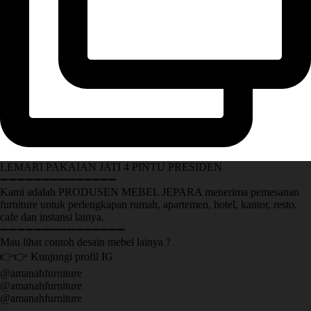
LEMARI PAKAIAN JATI 4 PINTU PRESIDEN
➖➖➖➖➖➖➖➖➖➖➖➖➖➖
Kami adalah PRODUSEN MEBEL JEPARA menerima pemesanan
furniture untuk perlengkapan rumah, apartemen, hotel, kantor, resto,
cafe dan instansi lainya.
➖➖➖➖➖➖➖➖➖➖➖➖➖➖➖
Mau lihat contoh desain mebel lainya ?
👉👉 Kunjungi profil IG
@amanahfurniture
@amanahfurniture
@amanahfurniture