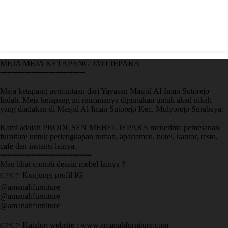
MEJA MEJA KETAPANG JATI JEPARA
➖➖➖➖➖➖➖➖➖➖➖➖➖➖
Meja ketapang permintaan dari Yayasan Masjid Al-Iman Sutorejo
Indah. Meja ketapang ini rencananya digunakan untuk akad nikah
yang diadakan di Masjid Al-Iman Sutorejo Kec. Mulyorejo Surabaya.
Kami adalah PRODUSEN MEBEL JEPARA menerima pemesanan
furniture untuk perlengkapan rumah, apartemen, hotel, kantor, resto,
cafe dan instansi lainya.
➖➖➖➖➖➖➖➖➖➖➖➖➖➖➖
Mau lihat contoh desain mebel lainya ?
👉👉 Kunjungi profil IG
@amanahfurniture
@amanahfurniture
@amanahfurniture
👉👉 Katalog website : www.amanahfurniture.com