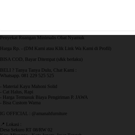
Penyekat Ruangan Minimalis Obat Nyamuk
Harga Rp. - (DM Kami atau Klik Link Wa Kami di Profil)
BISA COD, Bayar Ditempat (s&k berlaku)
BELI ? Tanya Tanya Dulu, Chat Kami :
Whatsapp. 081 229 525 525
- Material Kayu Mahoni Solid
- Cat Halus, Rapi
- Harga Termasuk Biaya Pengiriman P. JAWA
- Bisa Custom Warna
IG OFFICIAL : @amanahfurniture
📍 Lokasi :
Desa Sekuro RT 08/RW 02