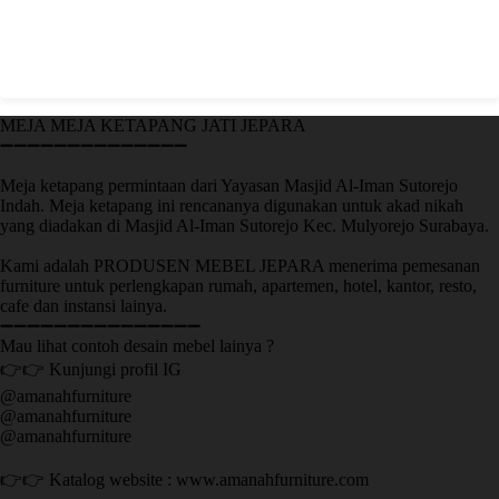
MEJA MEJA KETAPANG JATI JEPARA
➖➖➖➖➖➖➖➖➖➖➖➖➖➖
Meja ketapang permintaan dari Yayasan Masjid Al-Iman Sutorejo
Indah. Meja ketapang ini rencananya digunakan untuk akad nikah
yang diadakan di Masjid Al-Iman Sutorejo Kec. Mulyorejo Surabaya.
Kami adalah PRODUSEN MEBEL JEPARA menerima pemesanan
furniture untuk perlengkapan rumah, apartemen, hotel, kantor, resto,
cafe dan instansi lainya.
➖➖➖➖➖➖➖➖➖➖➖➖➖➖➖
Mau lihat contoh desain mebel lainya ?
👉👉 Kunjungi profil IG
@amanahfurniture
@amanahfurniture
@amanahfurniture
👉👉 Katalog website : www.amanahfurniture.com