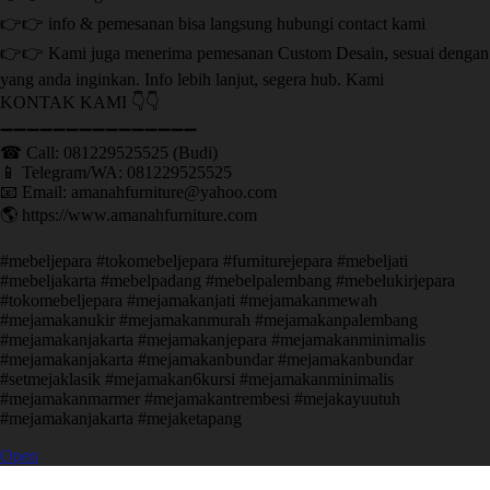
👉👉 info & pemesanan bisa langsung hubungi contact kami
👉👉 Kami juga menerima pemesanan Custom Desain, sesuai dengan
yang anda inginkan. Info lebih lanjut, segera hub. Kami
KONTAK KAMI 👇👇
➖➖➖➖➖➖➖➖➖➖➖➖➖➖➖ ㅤ
☎ Call: 081229525525 (Budi)
📱 Telegram/WA: 081229525525
📧 Email: amanahfurniture@yahoo.com
🌎 https://www.amanahfurniture.com
#mebeljepara #tokomebeljepara #furniturejepara #mebeljati
#mebeljakarta #mebelpadang #mebelpalembang #mebelukirjepara
#tokomebeljepara #mejamakanjati #mejamakanmewah
#mejamakanukir #mejamakanmurah #mejamakanpalembang
#mejamakanjakarta #mejamakanjepara #mejamakanminimalis
#mejamakanjakarta #mejamakanbundar #mejamakanbundar
#setmejaklasik #mejamakan6kursi #mejamakanminimalis
#mejamakanmarmer #mejamakantrembesi #mejakayuutuh
#mejamakanjakarta #mejaketapang
Open