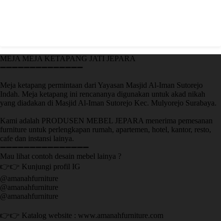
MEJA MEJA KETAPANG JATI JEPARA
➖➖➖➖➖➖➖➖➖➖➖➖➖➖
Meja ketapang permintaan dari Yayasan Masjid Al-Iman Sutorejo
Indah. Meja ketapang ini rencananya digunakan untuk akad nikah
yang diadakan di Masjid Al-Iman Sutorejo Kec. Mulyorejo Surabaya.
Kami adalah PRODUSEN MEBEL JEPARA menerima pemesanan
furniture untuk perlengkapan rumah, apartemen, hotel, kantor, resto,
cafe dan instansi lainya.
➖➖➖➖➖➖➖➖➖➖➖➖➖➖➖
Mau lihat contoh desain mebel lainya ?
👉👉 Kunjungi profil IG
@amanahfurniture
@amanahfurniture
@amanahfurniture
👉👉 Katalog website : www.amanahfurniture.com