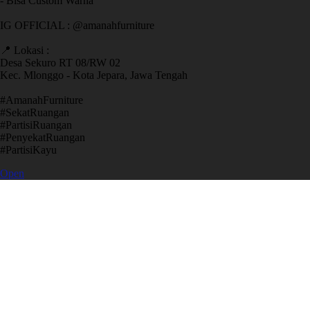
- Bisa Custom Warna
IG OFFICIAL : @amanahfurniture
📍 Lokasi :
Desa Sekuro RT 08/RW 02
Kec. Mlonggo - Kota Jepara, Jawa Tengah
​#AmanahFurniture
​#SekatRuangan
​#PartisiRuangan
​#PenyekatRuangan
​#PartisiKayu
Open