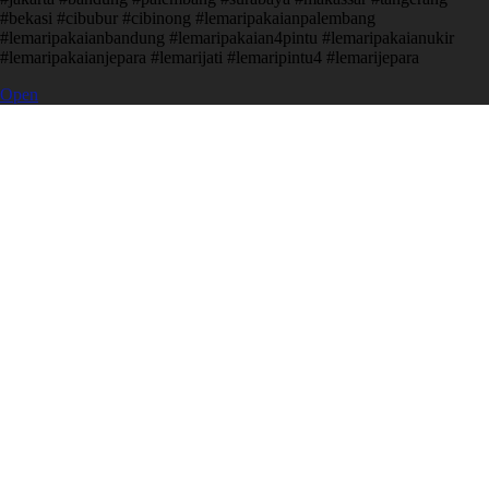
#bekasi #cibubur #cibinong #lemaripakaianpalembang
#lemaripakaianbandung #lemaripakaian4pintu #lemaripakaianukir
#lemaripakaianjepara #lemarijati #lemaripintu4 #lemarijepara
Open