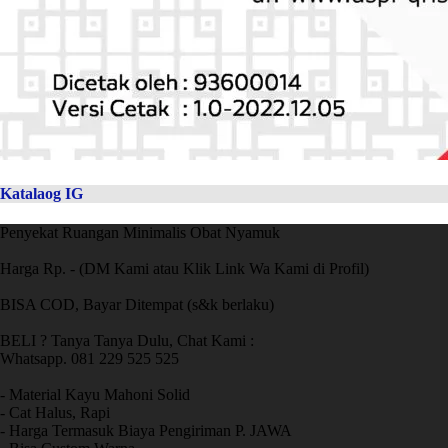
Katalaog IG
Penyekat Ruangan Minimalis Obat Nyamuk
Harga Rp. - (DM Kami atau Klik Link Wa Kami di Profil)
BISA COD, Bayar Ditempat (s&k berlaku)
BELI ? Tanya Tanya Dulu, Chat Kami :
Whatsapp. 081 229 525 525
- Material Kayu Mahoni Solid
- Cat Halus, Rapi
- Harga Termasuk Biaya Pengiriman P. JAWA