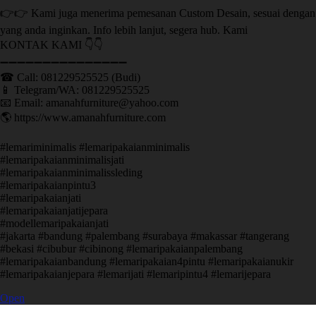
👉👉 Kami juga menerima pemesanan Custom Desain, sesuai dengan
yang anda inginkan. Info lebih lanjut, segera hub. Kami
KONTAK KAMI 👇👇
➖➖➖➖➖➖➖➖➖➖➖➖➖➖➖ ㅤ
☎ Call: 081229525525 (Budi)
📱 Telegram/WA: 081229525525
📧 Email: amanahfurniture@yahoo.com
🌎 https://www.amanahfurniture.com
#lemariminimalis #lemaripakaianminimalis
#lemaripakaianminimalisjati
#lemaripakaianminimalissleding
#lemaripakaianpintu3
#lemaripakaianjati
#lemaripakaianjatijepara
#modellemaripakaianjati
#jakarta #bandung #palembang #surabaya #makassar #tangerang
#bekasi #cibubur #cibinong #lemaripakaianpalembang
#lemaripakaianbandung #lemaripakaian4pintu #lemaripakaianukir
#lemaripakaianjepara #lemarijati #lemaripintu4 #lemarijepara
Open