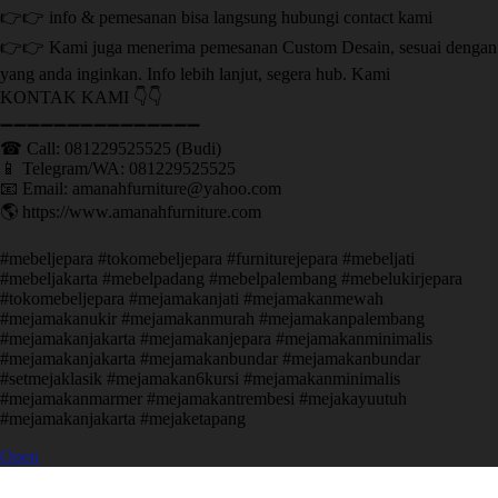
👉👉 info & pemesanan bisa langsung hubungi contact kami
👉👉 Kami juga menerima pemesanan Custom Desain, sesuai dengan
yang anda inginkan. Info lebih lanjut, segera hub. Kami
KONTAK KAMI 👇👇
➖➖➖➖➖➖➖➖➖➖➖➖➖➖➖ ㅤ
☎ Call: 081229525525 (Budi)
📱 Telegram/WA: 081229525525
📧 Email: amanahfurniture@yahoo.com
🌎 https://www.amanahfurniture.com
#mebeljepara #tokomebeljepara #furniturejepara #mebeljati
#mebeljakarta #mebelpadang #mebelpalembang #mebelukirjepara
#tokomebeljepara #mejamakanjati #mejamakanmewah
#mejamakanukir #mejamakanmurah #mejamakanpalembang
#mejamakanjakarta #mejamakanjepara #mejamakanminimalis
#mejamakanjakarta #mejamakanbundar #mejamakanbundar
#setmejaklasik #mejamakan6kursi #mejamakanminimalis
#mejamakanmarmer #mejamakantrembesi #mejakayuutuh
#mejamakanjakarta #mejaketapang
Open