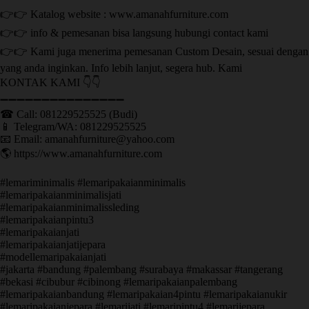
👉👉 Katalog website : www.amanahfurniture.com
👉👉 info & pemesanan bisa langsung hubungi contact kami
👉👉 Kami juga menerima pemesanan Custom Desain, sesuai dengan
yang anda inginkan. Info lebih lanjut, segera hub. Kami
KONTAK KAMI 👇👇
➖➖➖➖➖➖➖➖➖➖➖➖➖➖➖ ㅤ
☎ Call: 081229525525 (Budi)
📱 Telegram/WA: 081229525525
📧 Email: amanahfurniture@yahoo.com
🌎 https://www.amanahfurniture.com
#lemariminimalis #lemaripakaianminimalis
#lemaripakaianminimalisjati
#lemaripakaianminimalissleding
#lemaripakaianpintu3
#lemaripakaianjati
#lemaripakaianjatijepara
#modellemaripakaianjati
#jakarta #bandung #palembang #surabaya #makassar #tangerang
#bekasi #cibubur #cibinong #lemaripakaianpalembang
#lemaripakaianbandung #lemaripakaian4pintu #lemaripakaianukir
#lemaripakaianjepara #lemarijati #lemaripintu4 #lemarijepara