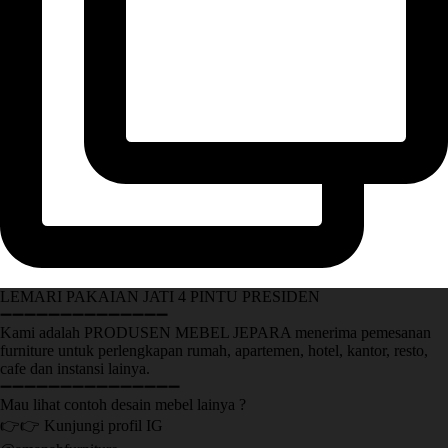
LEMARI PAKAIAN JATI 4 PINTU PRESIDEN
➖➖➖➖➖➖➖➖➖➖➖➖➖➖
Kami adalah PRODUSEN MEBEL JEPARA menerima pemesanan
furniture untuk perlengkapan rumah, apartemen, hotel, kantor, resto,
cafe dan instansi lainya.
➖➖➖➖➖➖➖➖➖➖➖➖➖➖➖
Mau lihat contoh desain mebel lainya ?
👉👉 Kunjungi profil IG