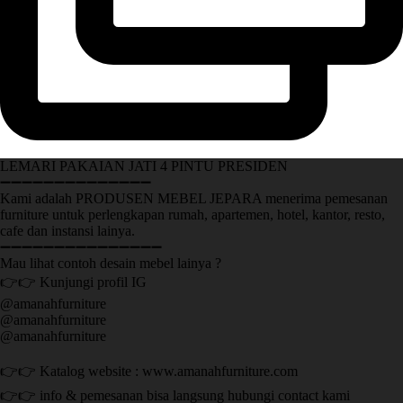
LEMARI PAKAIAN JATI 4 PINTU PRESIDEN
➖➖➖➖➖➖➖➖➖➖➖➖➖➖
Kami adalah PRODUSEN MEBEL JEPARA menerima pemesanan
furniture untuk perlengkapan rumah, apartemen, hotel, kantor, resto,
cafe dan instansi lainya.
➖➖➖➖➖➖➖➖➖➖➖➖➖➖➖
Mau lihat contoh desain mebel lainya ?
👉👉 Kunjungi profil IG
@amanahfurniture
@amanahfurniture
@amanahfurniture
👉👉 Katalog website : www.amanahfurniture.com
👉👉 info & pemesanan bisa langsung hubungi contact kami