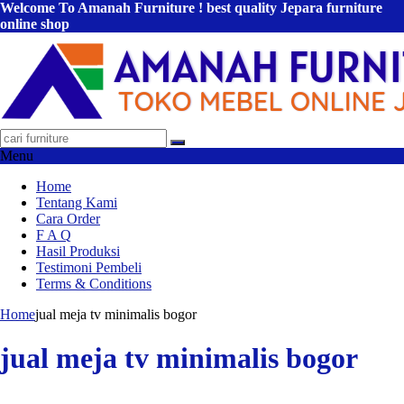
Welcome To Amanah Furniture ! best quality Jepara furniture
online shop
Menu
Home
Tentang Kami
Cara Order
F A Q
Hasil Produksi
Testimoni Pembeli
Terms & Conditions
Home
jual meja tv minimalis bogor
jual meja tv minimalis bogor