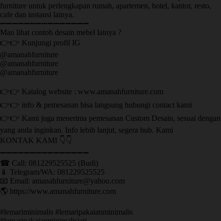
furniture untuk perlengkapan rumah, apartemen, hotel, kantor, resto,
cafe dan instansi lainya.
➖➖➖➖➖➖➖➖➖➖➖➖➖➖➖
Mau lihat contoh desain mebel lainya ?
👉👉 Kunjungi profil IG
@amanahfurniture
@amanahfurniture
@amanahfurniture
👉👉 Katalog website : www.amanahfurniture.com
👉👉 info & pemesanan bisa langsung hubungi contact kami
👉👉 Kami juga menerima pemesanan Custom Desain, sesuai dengan
yang anda inginkan. Info lebih lanjut, segera hub. Kami
KONTAK KAMI 👇👇
➖➖➖➖➖➖➖➖➖➖➖➖➖➖➖ ㅤ
☎ Call: 081229525525 (Budi)
📱 Telegram/WA: 081229525525
📧 Email: amanahfurniture@yahoo.com
🌎 https://www.amanahfurniture.com
#lemariminimalis #lemaripakaianminimalis
#lemaripakaianminimalisjati