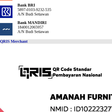
Bank BRI
5897-0103-9232-535
A/N Budi Setiawan
Bank MANDIRI
1840012065957
A/N Budi Setiawan
QRIS Merchant