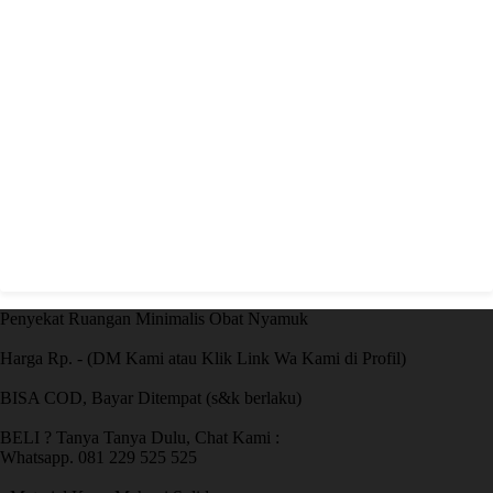
Penyekat Ruangan Minimalis Obat Nyamuk
Harga Rp. - (DM Kami atau Klik Link Wa Kami di Profil)
BISA COD, Bayar Ditempat (s&k berlaku)
BELI ? Tanya Tanya Dulu, Chat Kami :
Whatsapp. 081 229 525 525