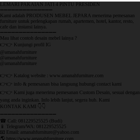
LEMARI PAKAIAN JATI 4 PINTU PRESIDEN
➖➖➖➖➖➖➖➖➖➖➖➖➖➖
Kami adalah PRODUSEN MEBEL JEPARA menerima pemesanan
furniture untuk perlengkapan rumah, apartemen, hotel, kantor, resto,
cafe dan instansi lainya.
➖➖➖➖➖➖➖➖➖➖➖➖➖➖➖
Mau lihat contoh desain mebel lainya ?
👉👉 Kunjungi profil IG
@amanahfurniture
@amanahfurniture
@amanahfurniture
👉👉 Katalog website : www.amanahfurniture.com
👉👉 info & pemesanan bisa langsung hubungi contact kami
👉👉 Kami juga menerima pemesanan Custom Desain, sesuai dengan
yang anda inginkan. Info lebih lanjut, segera hub. Kami
KONTAK KAMI 👇👇
➖➖➖➖➖➖➖➖➖➖➖➖➖➖➖ ㅤ
☎ Call: 081229525525 (Budi)
📱 Telegram/WA: 081229525525
📧 Email: amanahfurniture@yahoo.com
🌎 https://www.amanahfurniture.com