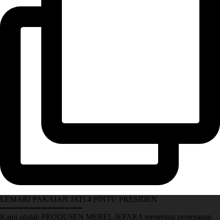
LEMARI PAKAIAN JATI 4 PINTU PRESIDEN
➖➖➖➖➖➖➖➖➖➖➖➖➖➖
Kami adalah PRODUSEN MEBEL JEPARA menerima pemesanan