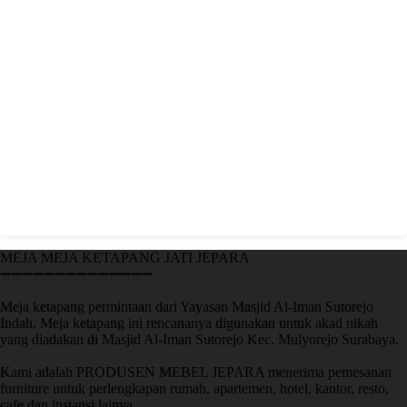
MEJA MEJA KETAPANG JATI JEPARA
➖➖➖➖➖➖➖➖➖➖➖➖➖➖
Meja ketapang permintaan dari Yayasan Masjid Al-Iman Sutorejo
Indah. Meja ketapang ini rencananya digunakan untuk akad nikah
yang diadakan di Masjid Al-Iman Sutorejo Kec. Mulyorejo Surabaya.
Kami adalah PRODUSEN MEBEL JEPARA menerima pemesanan
furniture untuk perlengkapan rumah, apartemen, hotel, kantor, resto,
cafe dan instansi lainya.