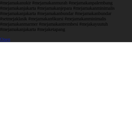
#mejamakanukir #mejamakanmurah #mejamakanpalembang
#mejamakanjakarta #mejamakanjepara #mejamakanminimalis
#mejamakanjakarta #mejamakanbundar #mejamakanbundar
#setmejaklasik #mejamakan6kursi #mejamakanminimalis
#mejamakanmarmer #mejamakantrembesi #mejakayuutuh
#mejamakanjakarta #mejaketapang
Open