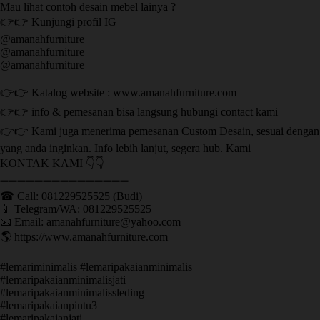
Mau lihat contoh desain mebel lainya ?
👉👉 Kunjungi profil IG
@amanahfurniture
@amanahfurniture
@amanahfurniture
👉👉 Katalog website : www.amanahfurniture.com
👉👉 info & pemesanan bisa langsung hubungi contact kami
👉👉 Kami juga menerima pemesanan Custom Desain, sesuai dengan
yang anda inginkan. Info lebih lanjut, segera hub. Kami
KONTAK KAMI 👇👇
➖➖➖➖➖➖➖➖➖➖➖➖➖➖➖ ㅤ
☎ Call: 081229525525 (Budi)
📱 Telegram/WA: 081229525525
📧 Email: amanahfurniture@yahoo.com
🌎 https://www.amanahfurniture.com
#lemariminimalis #lemaripakaianminimalis
#lemaripakaianminimalisjati
#lemaripakaianminimalissleding
#lemaripakaianpintu3
#lemaripakaianjati