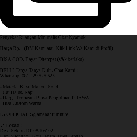
Penyekat Ruangan Minimalis Obat Nyamuk
Harga Rp. - (DM Kami atau Klik Link Wa Kami di Profil)
BISA COD, Bayar Ditempat (s&k berlaku)
BELI ? Tanya Tanya Dulu, Chat Kami :
Whatsapp. 081 229 525 525
- Material Kayu Mahoni Solid
- Cat Halus, Rapi
- Harga Termasuk Biaya Pengiriman P. JAWA
- Bisa Custom Warna
IG OFFICIAL : @amanahfurniture
📍 Lokasi :
Desa Sekuro RT 08/RW 02
Kec. Mlonggo - Kota Jepara, Jawa Tengah