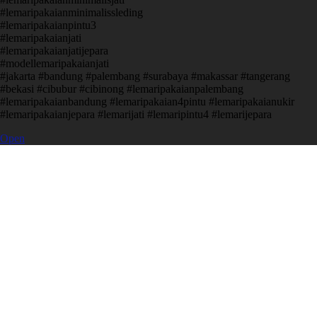
#lemaripakaianminimalissleding
#lemaripakaianpintu3
#lemaripakaianjati
#lemaripakaianjatijepara
#modellemaripakaianjati
#jakarta #bandung #palembang #surabaya #makassar #tangerang
#bekasi #cibubur #cibinong #lemaripakaianpalembang
#lemaripakaianbandung #lemaripakaian4pintu #lemaripakaianukir
#lemaripakaianjepara #lemarijati #lemaripintu4 #lemarijepara
Open