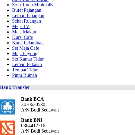
Sofa Tamu Minimalis
Bufet Pajangan
Lemari Pajangan
Sekat Ruangan
Meja TV
Meja Makan
Kursi Cafe
Kursi Pelaminan
Set Meja Cafe
Meja Payung
Set Kamar Tidur
Lemari Pakaian
Tempat Tidur
Pintu Rumah
Bank Transfer
Bank BCA
2470620580
A/N Budi Setiawan
Bank BNI
0364412716
A/N Budi Setiawan