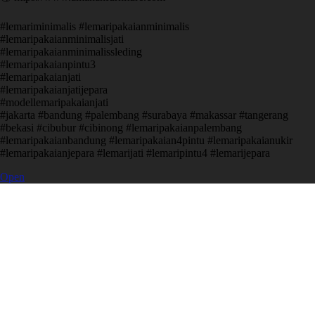
#lemariminimalis #lemaripakaianminimalis
#lemaripakaianminimalisjati
#lemaripakaianminimalissleding
#lemaripakaianpintu3
#lemaripakaianjati
#lemaripakaianjatijepara
#modellemaripakaianjati
#jakarta #bandung #palembang #surabaya #makassar #tangerang
#bekasi #cibubur #cibinong #lemaripakaianpalembang
#lemaripakaianbandung #lemaripakaian4pintu #lemaripakaianukir
#lemaripakaianjepara #lemarijati #lemaripintu4 #lemarijepara
Open