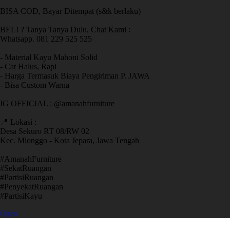
BISA COD, Bayar Ditempat (s&k berlaku)
BELI ? Tanya Tanya Dulu, Chat Kami :
Whatsapp. 081 229 525 525
- Material Kayu Mahoni Solid
- Cat Halus, Rapi
- Harga Termasuk Biaya Pengiriman P. JAWA
- Bisa Custom Warna
IG OFFICIAL : @amanahfurniture
📍 Lokasi :
Desa Sekuro RT 08/RW 02
Kec. Mlonggo - Kota Jepara, Jawa Tengah
​#AmanahFurniture
​#SekatRuangan
​#PartisiRuangan
​#PenyekatRuangan
​#PartisiKayu
Open