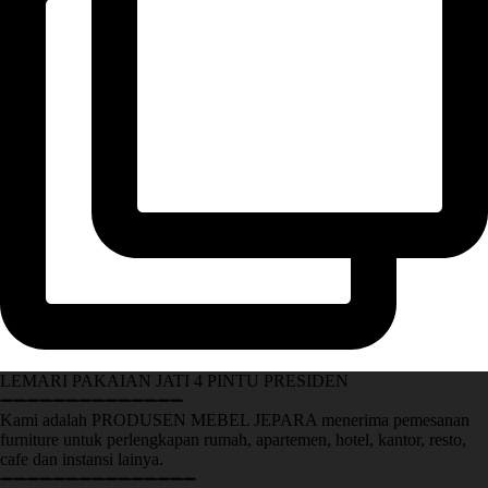
LEMARI PAKAIAN JATI 4 PINTU PRESIDEN
➖➖➖➖➖➖➖➖➖➖➖➖➖➖
Kami adalah PRODUSEN MEBEL JEPARA menerima pemesanan
furniture untuk perlengkapan rumah, apartemen, hotel, kantor, resto,
cafe dan instansi lainya.
➖➖➖➖➖➖➖➖➖➖➖➖➖➖➖