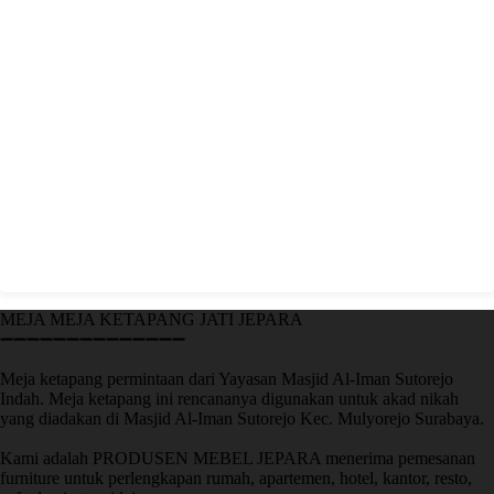
MEJA MEJA KETAPANG JATI JEPARA
➖➖➖➖➖➖➖➖➖➖➖➖➖➖
Meja ketapang permintaan dari Yayasan Masjid Al-Iman Sutorejo
Indah. Meja ketapang ini rencananya digunakan untuk akad nikah
yang diadakan di Masjid Al-Iman Sutorejo Kec. Mulyorejo Surabaya.
Kami adalah PRODUSEN MEBEL JEPARA menerima pemesanan
furniture untuk perlengkapan rumah, apartemen, hotel, kantor, resto,