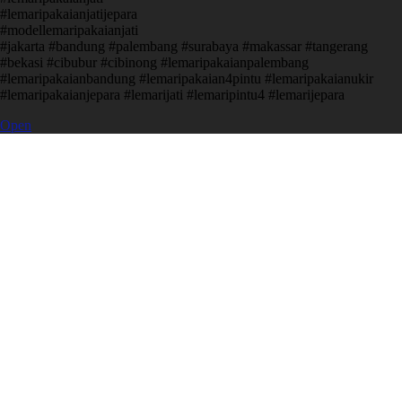
#lemaripakaianjatijepara
#modellemaripakaianjati
#jakarta #bandung #palembang #surabaya #makassar #tangerang
#bekasi #cibubur #cibinong #lemaripakaianpalembang
#lemaripakaianbandung #lemaripakaian4pintu #lemaripakaianukir
#lemaripakaianjepara #lemarijati #lemaripintu4 #lemarijepara
Open