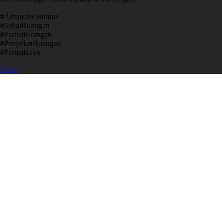
​#AmanahFurniture
​#SekatRuangan
​#PartisiRuangan
​#PenyekatRuangan
​#PartisiKayu
Open