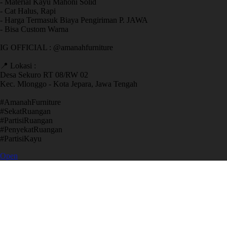
- Material Kayu Mahoni Solid
- Cat Halus, Rapi
- Harga Termasuk Biaya Pengiriman P. JAWA
- Bisa Custom Warna
IG OFFICIAL : @amanahfurniture
📍 Lokasi :
Desa Sekuro RT 08/RW 02
Kec. Mlonggo - Kota Jepara, Jawa Tengah
​#AmanahFurniture
​#SekatRuangan
​#PartisiRuangan
​#PenyekatRuangan
​#PartisiKayu
Open