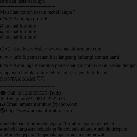
cafe dan instansi lainya.
➖➖➖➖➖➖➖➖➖➖➖➖➖➖➖
Mau lihat contoh desain mebel lainya ?
👉👉 Kunjungi profil IG
@amanahfurniture
@amanahfurniture
@amanahfurniture
👉👉 Katalog website : www.amanahfurniture.com
👉👉 info & pemesanan bisa langsung hubungi contact kami
👉👉 Kami juga menerima pemesanan Custom Desain, sesuai dengan
yang anda inginkan. Info lebih lanjut, segera hub. Kami
KONTAK KAMI 👇👇
➖➖➖➖➖➖➖➖➖➖➖➖➖➖➖ ㅤ
☎ Call: 081229525525 (Budi)
📱 Telegram/WA: 081229525525
📧 Email: amanahfurniture@yahoo.com
🌎 https://www.amanahfurniture.com
#mebeljepara #tokomebeljepara #furniturejepara #mebeljati
#mebeljakarta #mebelpadang #mebelpalembang #mebelukirjepara
#tokomebeljepara #mejamakanjati #mejamakanmewah