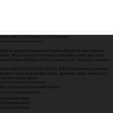
MEJA MEJA KETAPANG JATI JEPARA
➖➖➖➖➖➖➖➖➖➖➖➖➖➖
Meja ketapang permintaan dari Yayasan Masjid Al-Iman Sutorejo
Indah. Meja ketapang ini rencananya digunakan untuk akad nikah
yang diadakan di Masjid Al-Iman Sutorejo Kec. Mulyorejo Surabaya.
Kami adalah PRODUSEN MEBEL JEPARA menerima pemesanan
furniture untuk perlengkapan rumah, apartemen, hotel, kantor, resto,
cafe dan instansi lainya.
➖➖➖➖➖➖➖➖➖➖➖➖➖➖➖
Mau lihat contoh desain mebel lainya ?
👉👉 Kunjungi profil IG
@amanahfurniture
@amanahfurniture
@amanahfurniture