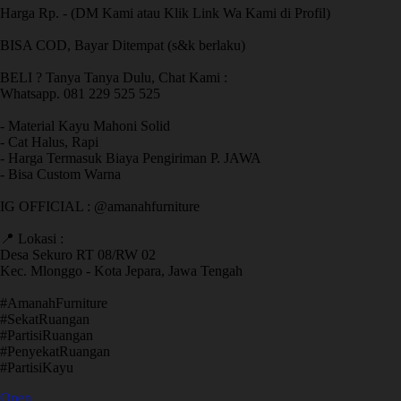
Harga Rp. - (DM Kami atau Klik Link Wa Kami di Profil)
BISA COD, Bayar Ditempat (s&k berlaku)
BELI ? Tanya Tanya Dulu, Chat Kami :
Whatsapp. 081 229 525 525
- Material Kayu Mahoni Solid
- Cat Halus, Rapi
- Harga Termasuk Biaya Pengiriman P. JAWA
- Bisa Custom Warna
IG OFFICIAL : @amanahfurniture
📍 Lokasi :
Desa Sekuro RT 08/RW 02
Kec. Mlonggo - Kota Jepara, Jawa Tengah
​#AmanahFurniture
​#SekatRuangan
​#PartisiRuangan
​#PenyekatRuangan
​#PartisiKayu
Open