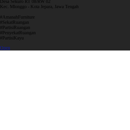
Desa Sekuro RT 08/RW 02
Kec. Mlonggo - Kota Jepara, Jawa Tengah
​#AmanahFurniture
​#SekatRuangan
​#PartisiRuangan
​#PenyekatRuangan
​#PartisiKayu
Open