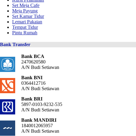
Set Meja Cafe
Meja Payung
Set Kamar Tidur
Lemari Pakaian
Tempat Tidur
Pintu Rumah
Bank Transfer
Bank BCA
2470620580
A/N Budi Setiawan
Bank BNI
0364412716
A/N Budi Setiawan
Bank BRI
5897-0103-9232-535
A/N Budi Setiawan
Bank MANDIRI
1840012065957
A/N Budi Setiawan