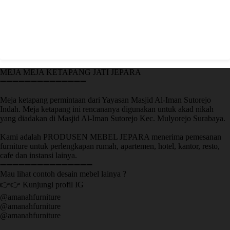
MEJA MEJA KETAPANG JATI JEPARA
➖➖➖➖➖➖➖➖➖➖➖➖➖➖
Meja ketapang permintaan dari Yayasan Masjid Al-Iman Sutorejo
Indah. Meja ketapang ini rencananya digunakan untuk akad nikah
yang diadakan di Masjid Al-Iman Sutorejo Kec. Mulyorejo Surabaya.
Kami adalah PRODUSEN MEBEL JEPARA menerima pemesanan
furniture untuk perlengkapan rumah, apartemen, hotel, kantor, resto,
cafe dan instansi lainya.
➖➖➖➖➖➖➖➖➖➖➖➖➖➖➖
Mau lihat contoh desain mebel lainya ?
👉👉 Kunjungi profil IG
@amanahfurniture
@amanahfurniture
@amanahfurniture