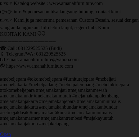
👉👉 Katalog website : www.amanahfurniture.com
👉👉 info & pemesanan bisa langsung hubungi contact kami
👉👉 Kami juga menerima pemesanan Custom Desain, sesuai dengan
yang anda inginkan. Info lebih lanjut, segera hub. Kami
KONTAK KAMI 👇👇
➖➖➖➖➖➖➖➖➖➖➖➖➖➖➖ ㅤ
☎ Call: 081229525525 (Budi)
📱 Telegram/WA: 081229525525
📧 Email: amanahfurniture@yahoo.com
🌎 https://www.amanahfurniture.com
#mebeljepara #tokomebeljepara #furniturejepara #mebeljati
#mebeljakarta #mebelpadang #mebelpalembang #mebelukirjepara
#tokomebeljepara #mejamakanjati #mejamakanmewah
#mejamakanukir #mejamakanmurah #mejamakanpalembang
#mejamakanjakarta #mejamakanjepara #mejamakanminimalis
#mejamakanjakarta #mejamakanbundar #mejamakanbundar
#setmejaklasik #mejamakan6kursi #mejamakanminimalis
#mejamakanmarmer #mejamakantrembesi #mejakayuutuh
#mejamakanjakarta #mejaketapang
Open