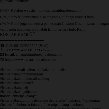
@amanahfurniture
👉👉 Katalog website : www.amanahfurniture.com
👉👉 info & pemesanan bisa langsung hubungi contact kami
👉👉 Kami juga menerima pemesanan Custom Desain, sesuai dengan
yang anda inginkan. Info lebih lanjut, segera hub. Kami
KONTAK KAMI 👇👇
➖➖➖➖➖➖➖➖➖➖➖➖➖➖➖ ㅤ
☎ Call: 081229525525 (Budi)
📱 Telegram/WA: 081229525525
📧 Email: amanahfurniture@yahoo.com
🌎 https://www.amanahfurniture.com
#lemariminimalis #lemaripakaianminimalis
#lemaripakaianminimalisjati
#lemaripakaianminimalissleding
#lemaripakaianpintu3
#lemaripakaianjati
#lemaripakaianjatijepara
#modellemaripakaianjati
#jakarta #bandung #palembang #surabaya #makassar #tangerang
#bekasi #cibubur #cibinong #lemaripakaianpalembang