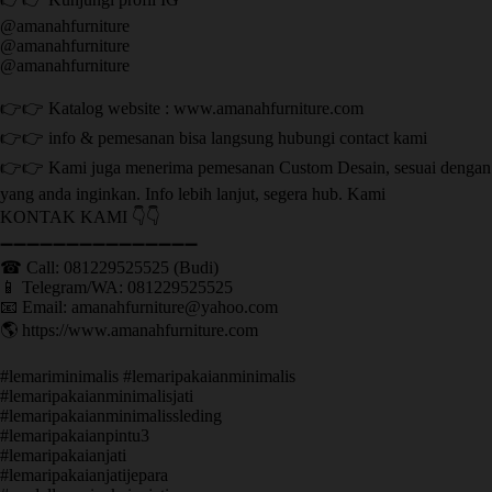
@amanahfurniture
@amanahfurniture
@amanahfurniture
👉👉 Katalog website : www.amanahfurniture.com
👉👉 info & pemesanan bisa langsung hubungi contact kami
👉👉 Kami juga menerima pemesanan Custom Desain, sesuai dengan
yang anda inginkan. Info lebih lanjut, segera hub. Kami
KONTAK KAMI 👇👇
➖➖➖➖➖➖➖➖➖➖➖➖➖➖➖ ㅤ
☎ Call: 081229525525 (Budi)
📱 Telegram/WA: 081229525525
📧 Email: amanahfurniture@yahoo.com
🌎 https://www.amanahfurniture.com
#lemariminimalis #lemaripakaianminimalis
#lemaripakaianminimalisjati
#lemaripakaianminimalissleding
#lemaripakaianpintu3
#lemaripakaianjati
#lemaripakaianjatijepara