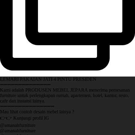
LEMARI PAKAIAN JATI 4 PINTU PRESIDEN
➖➖➖➖➖➖➖➖➖➖➖➖➖➖
Kami adalah PRODUSEN MEBEL JEPARA menerima pemesanan
furniture untuk perlengkapan rumah, apartemen, hotel, kantor, resto,
cafe dan instansi lainya.
➖➖➖➖➖➖➖➖➖➖➖➖➖➖➖
Mau lihat contoh desain mebel lainya ?
👉👉 Kunjungi profil IG
@amanahfurniture
@amanahfurniture