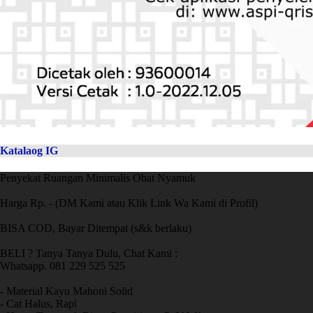
Katalaog IG
Penyekat Ruangan Minimalis Obat Nyamuk
Harga Rp. - (DM Kami atau Klik Link Wa Kami di Profil)
BISA COD, Bayar Ditempat (s&k berlaku)
BELI ? Tanya Tanya Dulu, Chat Kami :
Whatsapp. 081 229 525 525
- Material Kayu Mahoni Solid
- Cat Halus, Rapi