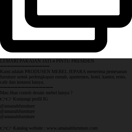
LEMARI PAKAIAN JATI 4 PINTU PRESIDEN
➖➖➖➖➖➖➖➖➖➖➖➖➖➖
Kami adalah PRODUSEN MEBEL JEPARA menerima pemesanan
furniture untuk perlengkapan rumah, apartemen, hotel, kantor, resto,
cafe dan instansi lainya.
➖➖➖➖➖➖➖➖➖➖➖➖➖➖➖
Mau lihat contoh desain mebel lainya ?
👉👉 Kunjungi profil IG
@amanahfurniture
@amanahfurniture
@amanahfurniture
👉👉 Katalog website : www.amanahfurniture.com