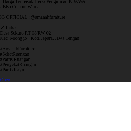
- Harga Termasuk Biaya Pengiriman P. JAWA
- Bisa Custom Warna
IG OFFICIAL : @amanahfurniture
📍 Lokasi :
Desa Sekuro RT 08/RW 02
Kec. Mlonggo - Kota Jepara, Jawa Tengah
​#AmanahFurniture
​#SekatRuangan
​#PartisiRuangan
​#PenyekatRuangan
​#PartisiKayu
Open