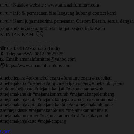
👉👉 Katalog website : www.amanahfurniture.com
👉👉 info & pemesanan bisa langsung hubungi contact kami
👉👉 Kami juga menerima pemesanan Custom Desain, sesuai dengan
yang anda inginkan. Info lebih lanjut, segera hub. Kami
KONTAK KAMI 👇👇
➖➖➖➖➖➖➖➖➖➖➖➖➖➖➖ ㅤ
☎ Call: 081229525525 (Budi)
📱 Telegram/WA: 081229525525
📧 Email: amanahfurniture@yahoo.com
🌎 https://www.amanahfurniture.com
#mebeljepara #tokomebeljepara #furniturejepara #mebeljati
#mebeljakarta #mebelpadang #mebelpalembang #mebelukirjepara
#tokomebeljepara #mejamakanjati #mejamakanmewah
#mejamakanukir #mejamakanmurah #mejamakanpalembang
#mejamakanjakarta #mejamakanjepara #mejamakanminimalis
#mejamakanjakarta #mejamakanbundar #mejamakanbundar
#setmejaklasik #mejamakan6kursi #mejamakanminimalis
#mejamakanmarmer #mejamakantrembesi #mejakayuutuh
#mejamakanjakarta #mejaketapang
Open