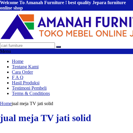
Welcome To Amanah Furniture ! best quality Jepara furniture
online shop
Menu
Home
Tentang Kami
Cara Order
F A Q
Hasil Produksi
Testimoni Pembeli
Terms & Conditions
Home
jual meja TV jati solid
jual meja TV jati solid