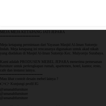
MEJA MEJA KETAPANG JATI JEPARA
➖➖➖➖➖➖➖➖➖➖➖➖➖➖
Meja ketapang permintaan dari Yayasan Masjid Al-Iman Sutorejo
Indah. Meja ketapang ini rencananya digunakan untuk akad nikah
yang diadakan di Masjid Al-Iman Sutorejo Kec. Mulyorejo Surabaya.
Kami adalah PRODUSEN MEBEL JEPARA menerima pemesanan
furniture untuk perlengkapan rumah, apartemen, hotel, kantor, resto,
cafe dan instansi lainya.
➖➖➖➖➖➖➖➖➖➖➖➖➖➖➖
Mau lihat contoh desain mebel lainya ?
👉👉 Kunjungi profil IG
@amanahfurniture
@amanahfurniture
@amanahfurniture