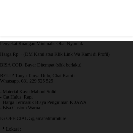
Penyekat Ruangan Minimalis Obat Nyamuk
Harga Rp. - (DM Kami atau Klik Link Wa Kami di Profil)
BISA COD, Bayar Ditempat (s&k berlaku)
BELI ? Tanya Tanya Dulu, Chat Kami :
Whatsapp. 081 229 525 525
- Material Kayu Mahoni Solid
- Cat Halus, Rapi
- Harga Termasuk Biaya Pengiriman P. JAWA
- Bisa Custom Warna
IG OFFICIAL : @amanahfurniture
📍 Lokasi :