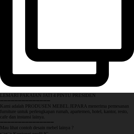
LEMARI PAKAIAN JATI 4 PINTU PRESIDEN
➖➖➖➖➖➖➖➖➖➖➖➖➖➖
Kami adalah PRODUSEN MEBEL JEPARA menerima pemesanan
furniture untuk perlengkapan rumah, apartemen, hotel, kantor, resto,
cafe dan instansi lainya.
➖➖➖➖➖➖➖➖➖➖➖➖➖➖➖
Mau lihat contoh desain mebel lainya ?
👉👉 Kunjungi profil IG