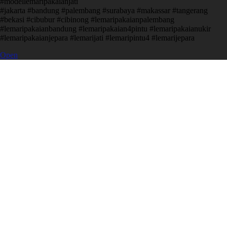
#modellemaripakaianjati
#jakarta #bandung #palembang #surabaya #makassar #tangerang
#bekasi #cibubur #cibinong #lemaripakaianpalembang
#lemaripakaianbandung #lemaripakaian4pintu #lemaripakaianukir
#lemaripakaianjepara #lemarijati #lemaripintu4 #lemarijepara
Open