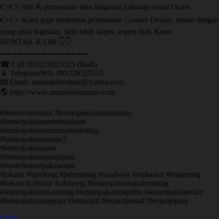
👉👉 info & pemesanan bisa langsung hubungi contact kami
👉👉 Kami juga menerima pemesanan Custom Desain, sesuai dengan
yang anda inginkan. Info lebih lanjut, segera hub. Kami
KONTAK KAMI 👇👇
➖➖➖➖➖➖➖➖➖➖➖➖➖➖➖ ㅤ
☎ Call: 081229525525 (Budi)
📱 Telegram/WA: 081229525525
📧 Email: amanahfurniture@yahoo.com
🌎 https://www.amanahfurniture.com
#lemariminimalis #lemaripakaianminimalis
#lemaripakaianminimalisjati
#lemaripakaianminimalissleding
#lemaripakaianpintu3
#lemaripakaianjati
#lemaripakaianjatijepara
#modellemaripakaianjati
#jakarta #bandung #palembang #surabaya #makassar #tangerang
#bekasi #cibubur #cibinong #lemaripakaianpalembang
#lemaripakaianbandung #lemaripakaian4pintu #lemaripakaianukir
#lemaripakaianjepara #lemarijati #lemaripintu4 #lemarijepara
Open