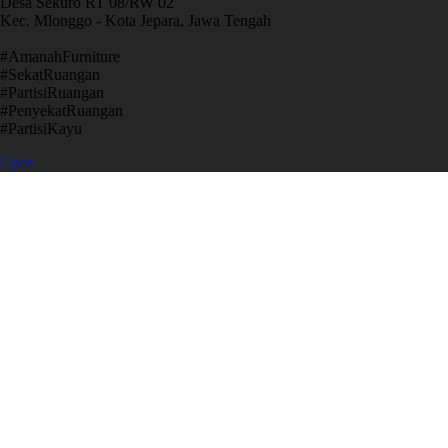
Desa Sekuro RT 08/RW 02
Kec. Mlonggo - Kota Jepara, Jawa Tengah
​#AmanahFurniture
​#SekatRuangan
​#PartisiRuangan
​#PenyekatRuangan
​#PartisiKayu
Open