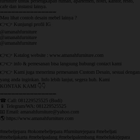
furniture untuk perlengkapan rumah, apartemen, hotel, kantor, resto,
cafe dan instansi lainya.
➖➖➖➖➖➖➖➖➖➖➖➖➖➖➖
Mau lihat contoh desain mebel lainya ?
👉👉 Kunjungi profil IG
@amanahfurniture
@amanahfurniture
@amanahfurniture
👉👉 Katalog website : www.amanahfurniture.com
👉👉 info & pemesanan bisa langsung hubungi contact kami
👉👉 Kami juga menerima pemesanan Custom Desain, sesuai dengan
yang anda inginkan. Info lebih lanjut, segera hub. Kami
KONTAK KAMI 👇👇
➖➖➖➖➖➖➖➖➖➖➖➖➖➖➖ ㅤ
☎ Call: 081229525525 (Budi)
📱 Telegram/WA: 081229525525
📧 Email: amanahfurniture@yahoo.com
🌎 https://www.amanahfurniture.com
#mebeljepara #tokomebeljepara #furniturejepara #mebeljati
#mebeljakarta #mebelpadang #mebelpalembang #mebelukirjepara