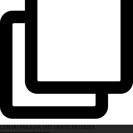
LEMARI PAKAIAN JATI 4 PINTU PRESIDEN
➖➖➖➖➖➖➖➖➖➖➖➖➖➖