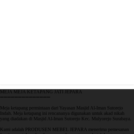
MEJA MEJA KETAPANG JATI JEPARA
➖➖➖➖➖➖➖➖➖➖➖➖➖➖
Meja ketapang permintaan dari Yayasan Masjid Al-Iman Sutorejo
Indah. Meja ketapang ini rencananya digunakan untuk akad nikah
yang diadakan di Masjid Al-Iman Sutorejo Kec. Mulyorejo Surabaya.
Kami adalah PRODUSEN MEBEL JEPARA menerima pemesanan