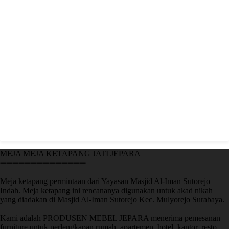
MEJA MEJA KETAPANG JATI JEPARA
➖➖➖➖➖➖➖➖➖➖➖➖➖➖
Meja ketapang permintaan dari Yayasan Masjid Al-Iman Sutorejo
Indah. Meja ketapang ini rencananya digunakan untuk akad nikah
yang diadakan di Masjid Al-Iman Sutorejo Kec. Mulyorejo Surabaya.
Kami adalah PRODUSEN MEBEL JEPARA menerima pemesanan
furniture untuk perlengkapan rumah, apartemen, hotel, kantor, resto,