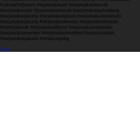
#tokomebeljepara #mejamakanjati #mejamakanmewah
#mejamakanukir #mejamakanmurah #mejamakanpalembang
#mejamakanjakarta #mejamakanjepara #mejamakanminimalis
#mejamakanjakarta #mejamakanbundar #mejamakanbundar
#setmejaklasik #mejamakan6kursi #mejamakanminimalis
#mejamakanmarmer #mejamakantrembesi #mejakayuutuh
#mejamakanjakarta #mejaketapang
Open