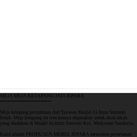
MEJA MEJA KETAPANG JATI JEPARA
➖➖➖➖➖➖➖➖➖➖➖➖➖➖
Meja ketapang permintaan dari Yayasan Masjid Al-Iman Sutorejo
Indah. Meja ketapang ini rencananya digunakan untuk akad nikah
yang diadakan di Masjid Al-Iman Sutorejo Kec. Mulyorejo Surabaya.
Kami adalah PRODUSEN MEBEL JEPARA menerima pemesanan