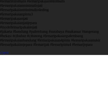
#lemariminimalis #lemaripakaianminimalis
#lemaripakaianminimalisjati
#lemaripakaianminimalissleding
#lemaripakaianpintu3
#lemaripakaianjati
#lemaripakaianjatijepara
#modellemaripakaianjati
#jakarta #bandung #palembang #surabaya #makassar #tangerang
#bekasi #cibubur #cibinong #lemaripakaianpalembang
#lemaripakaianbandung #lemaripakaian4pintu #lemaripakaianukir
#lemaripakaianjepara #lemarijati #lemaripintu4 #lemarijepara
Open