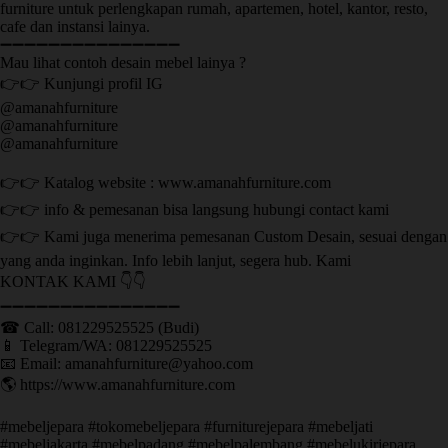
furniture untuk perlengkapan rumah, apartemen, hotel, kantor, resto,
cafe dan instansi lainya.
➖➖➖➖➖➖➖➖➖➖➖➖➖➖➖
Mau lihat contoh desain mebel lainya ?
👉👉 Kunjungi profil IG
@amanahfurniture
@amanahfurniture
@amanahfurniture
👉👉 Katalog website : www.amanahfurniture.com
👉👉 info & pemesanan bisa langsung hubungi contact kami
👉👉 Kami juga menerima pemesanan Custom Desain, sesuai dengan
yang anda inginkan. Info lebih lanjut, segera hub. Kami
KONTAK KAMI 👇👇
➖➖➖➖➖➖➖➖➖➖➖➖➖➖➖ ㅤ
☎ Call: 081229525525 (Budi)
📱 Telegram/WA: 081229525525
📧 Email: amanahfurniture@yahoo.com
🌎 https://www.amanahfurniture.com
#mebeljepara #tokomebeljepara #furniturejepara #mebeljati
#mebeljakarta #mebelpadang #mebelpalembang #mebelukirjepara