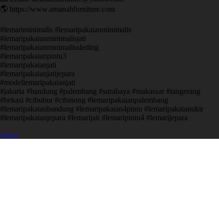
🌎 https://www.amanahfurniture.com
#lemariminimalis #lemaripakaianminimalis
#lemaripakaianminimalisjati
#lemaripakaianminimalissleding
#lemaripakaianpintu3
#lemaripakaianjati
#lemaripakaianjatijepara
#modellemaripakaianjati
#jakarta #bandung #palembang #surabaya #makassar #tangerang
#bekasi #cibubur #cibinong #lemaripakaianpalembang
#lemaripakaianbandung #lemaripakaian4pintu #lemaripakaianukir
#lemaripakaianjepara #lemarijati #lemaripintu4 #lemarijepara
Open