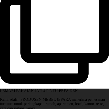
LEMARI PAKAIAN JATI 4 PINTU PRESIDEN
➖➖➖➖➖➖➖➖➖➖➖➖➖➖
Kami adalah PRODUSEN MEBEL JEPARA menerima pemesanan
furniture untuk perlengkapan rumah, apartemen, hotel, kantor, resto,
cafe dan instansi lainya.