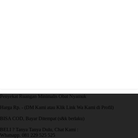
Penyekat Ruangan Minimalis Obat Nyamuk
Harga Rp. - (DM Kami atau Klik Link Wa Kami di Profil)
BISA COD, Bayar Ditempat (s&k berlaku)
BELI ? Tanya Tanya Dulu, Chat Kami :
Whatsapp. 081 229 525 525