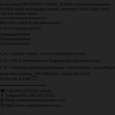
Kami adalah PRODUSEN MEBEL JEPARA menerima pemesanan
furniture untuk perlengkapan rumah, apartemen, hotel, kantor, resto,
cafe dan instansi lainya.
➖➖➖➖➖➖➖➖➖➖➖➖➖➖➖
Mau lihat contoh desain mebel lainya ?
👉👉 Kunjungi profil IG
@amanahfurniture
@amanahfurniture
@amanahfurniture
👉👉 Katalog website : www.amanahfurniture.com
👉👉 info & pemesanan bisa langsung hubungi contact kami
👉👉 Kami juga menerima pemesanan Custom Desain, sesuai dengan
yang anda inginkan. Info lebih lanjut, segera hub. Kami
KONTAK KAMI 👇👇
➖➖➖➖➖➖➖➖➖➖➖➖➖➖➖ ㅤ
☎ Call: 081229525525 (Budi)
📱 Telegram/WA: 081229525525
📧 Email: amanahfurniture@yahoo.com
🌎 https://www.amanahfurniture.com