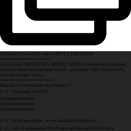
LEMARI PAKAIAN JATI 4 PINTU PRESIDEN
➖➖➖➖➖➖➖➖➖➖➖➖➖➖
Kami adalah PRODUSEN MEBEL JEPARA menerima pemesanan
furniture untuk perlengkapan rumah, apartemen, hotel, kantor, resto,
cafe dan instansi lainya.
➖➖➖➖➖➖➖➖➖➖➖➖➖➖➖
Mau lihat contoh desain mebel lainya ?
👉👉 Kunjungi profil IG
@amanahfurniture
@amanahfurniture
@amanahfurniture
👉👉 Katalog website : www.amanahfurniture.com
👉👉 info & pemesanan bisa langsung hubungi contact kami