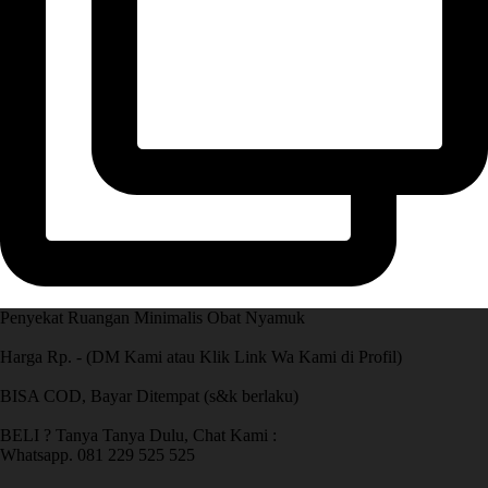
Penyekat Ruangan Minimalis Obat Nyamuk
Harga Rp. - (DM Kami atau Klik Link Wa Kami di Profil)
BISA COD, Bayar Ditempat (s&k berlaku)
BELI ? Tanya Tanya Dulu, Chat Kami :
Whatsapp. 081 229 525 525