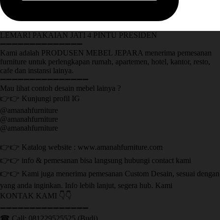
LEMARI PAKAIAN JATI 4 PINTU PRESIDEN
➖➖➖➖➖➖➖➖➖➖➖➖➖➖
Kami adalah PRODUSEN MEBEL JEPARA menerima pemesanan
furniture untuk perlengkapan rumah, apartemen, hotel, kantor, resto,
cafe dan instansi lainya.
➖➖➖➖➖➖➖➖➖➖➖➖➖➖➖
Mau lihat contoh desain mebel lainya ?
👉👉 Kunjungi profil IG
@amanahfurniture
@amanahfurniture
@amanahfurniture
👉👉 Katalog website : www.amanahfurniture.com
👉👉 info & pemesanan bisa langsung hubungi contact kami
👉👉 Kami juga menerima pemesanan Custom Desain, sesuai dengan
yang anda inginkan. Info lebih lanjut, segera hub. Kami
KONTAK KAMI 👇👇
➖➖➖➖➖➖➖➖➖➖➖➖➖➖➖ ㅤ
☎ Call: 081229525525 (Budi)