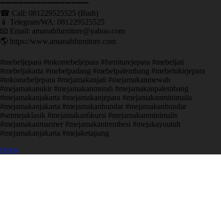
➖➖➖➖➖➖➖➖➖➖➖➖➖➖➖ ㅤ
☎ Call: 081229525525 (Budi)
📱 Telegram/WA: 081229525525
📧 Email: amanahfurniture@yahoo.com
🌎 https://www.amanahfurniture.com
#mebeljepara #tokomebeljepara #furniturejepara #mebeljati
#mebeljakarta #mebelpadang #mebelpalembang #mebelukirjepara
#tokomebeljepara #mejamakanjati #mejamakanmewah
#mejamakanukir #mejamakanmurah #mejamakanpalembang
#mejamakanjakarta #mejamakanjepara #mejamakanminimalis
#mejamakanjakarta #mejamakanbundar #mejamakanbundar
#setmejaklasik #mejamakan6kursi #mejamakanminimalis
#mejamakanmarmer #mejamakantrembesi #mejakayuutuh
#mejamakanjakarta #mejaketapang
Open