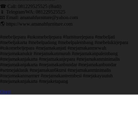
☎ Call: 081229525525 (Budi)
📱 Telegram/WA: 081229525525
📧 Email: amanahfurniture@yahoo.com
🌎 https://www.amanahfurniture.com
#mebeljepara #tokomebeljepara #furniturejepara #mebeljati
#mebeljakarta #mebelpadang #mebelpalembang #mebelukirjepara
#tokomebeljepara #mejamakanjati #mejamakanmewah
#mejamakanukir #mejamakanmurah #mejamakanpalembang
#mejamakanjakarta #mejamakanjepara #mejamakanminimalis
#mejamakanjakarta #mejamakanbundar #mejamakanbundar
#setmejaklasik #mejamakan6kursi #mejamakanminimalis
#mejamakanmarmer #mejamakantrembesi #mejakayuutuh
#mejamakanjakarta #mejaketapang
Open