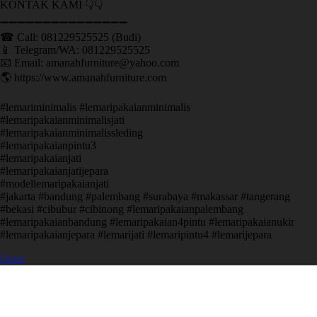
KONTAK KAMI 👇👇
➖➖➖➖➖➖➖➖➖➖➖➖➖➖➖ ㅤ
☎ Call: 081229525525 (Budi)
📱 Telegram/WA: 081229525525
📧 Email: amanahfurniture@yahoo.com
🌎 https://www.amanahfurniture.com
#lemariminimalis #lemaripakaianminimalis
#lemaripakaianminimalisjati
#lemaripakaianminimalissleding
#lemaripakaianpintu3
#lemaripakaianjati
#lemaripakaianjatijepara
#modellemaripakaianjati
#jakarta #bandung #palembang #surabaya #makassar #tangerang
#bekasi #cibubur #cibinong #lemaripakaianpalembang
#lemaripakaianbandung #lemaripakaian4pintu #lemaripakaianukir
#lemaripakaianjepara #lemarijati #lemaripintu4 #lemarijepara
Open