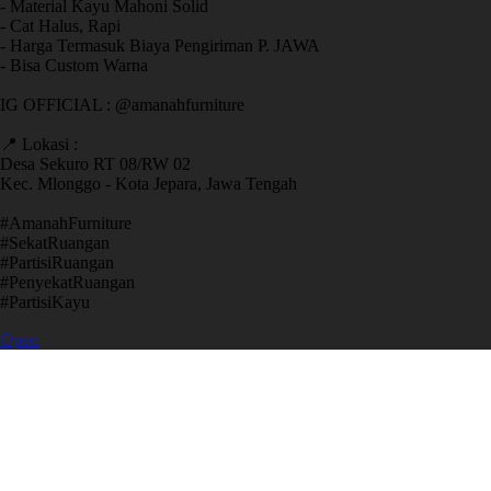
- Material Kayu Mahoni Solid
- Cat Halus, Rapi
- Harga Termasuk Biaya Pengiriman P. JAWA
- Bisa Custom Warna
IG OFFICIAL : @amanahfurniture
📍 Lokasi :
Desa Sekuro RT 08/RW 02
Kec. Mlonggo - Kota Jepara, Jawa Tengah
​#AmanahFurniture
​#SekatRuangan
​#PartisiRuangan
​#PenyekatRuangan
​#PartisiKayu
Open