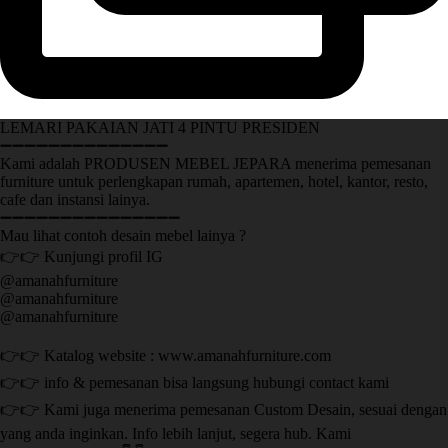
LEMARI PAKAIAN JATI 4 PINTU PRESIDEN
➖➖➖➖➖➖➖➖➖➖➖➖➖➖
Kami adalah PRODUSEN MEBEL JEPARA menerima pemesanan
furniture untuk perlengkapan rumah, apartemen, hotel, kantor, resto,
cafe dan instansi lainya.
➖➖➖➖➖➖➖➖➖➖➖➖➖➖➖
Mau lihat contoh desain mebel lainya ?
👉👉 Kunjungi profil IG
@amanahfurniture
@amanahfurniture
@amanahfurniture
👉👉 Katalog website : www.amanahfurniture.com
👉👉 info & pemesanan bisa langsung hubungi contact kami
👉👉 Kami juga menerima pemesanan Custom Desain, sesuai dengan
yang anda inginkan. Info lebih lanjut, segera hub. Kami