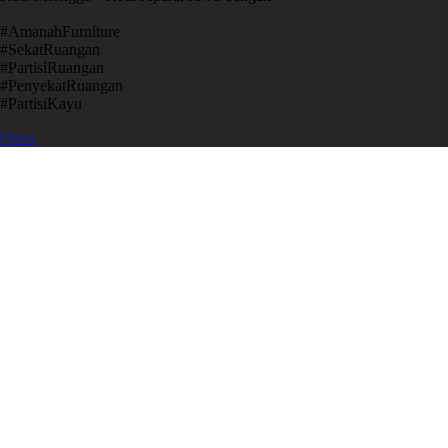
​#AmanahFurniture
​#SekatRuangan
​#PartisiRuangan
​#PenyekatRuangan
​#PartisiKayu
Open