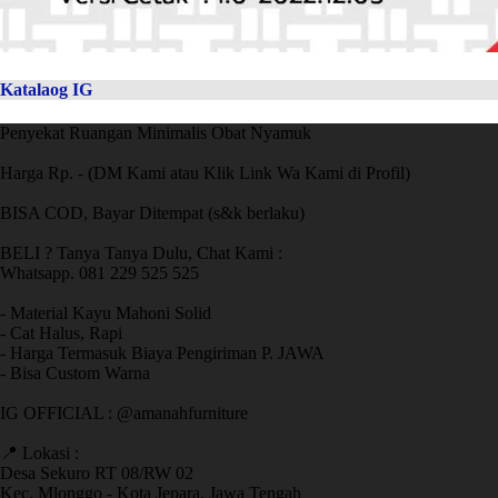
Katalaog IG
Penyekat Ruangan Minimalis Obat Nyamuk
Harga Rp. - (DM Kami atau Klik Link Wa Kami di Profil)
BISA COD, Bayar Ditempat (s&k berlaku)
BELI ? Tanya Tanya Dulu, Chat Kami :
Whatsapp. 081 229 525 525
- Material Kayu Mahoni Solid
- Cat Halus, Rapi
- Harga Termasuk Biaya Pengiriman P. JAWA
- Bisa Custom Warna
IG OFFICIAL : @amanahfurniture
📍 Lokasi :
Desa Sekuro RT 08/RW 02
Kec. Mlonggo - Kota Jepara, Jawa Tengah