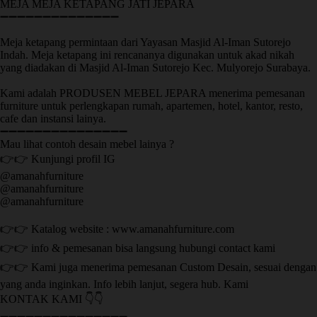
MEJA MEJA KETAPANG JATI JEPARA
➖➖➖➖➖➖➖➖➖➖➖➖➖➖
Meja ketapang permintaan dari Yayasan Masjid Al-Iman Sutorejo
Indah. Meja ketapang ini rencananya digunakan untuk akad nikah
yang diadakan di Masjid Al-Iman Sutorejo Kec. Mulyorejo Surabaya.
Kami adalah PRODUSEN MEBEL JEPARA menerima pemesanan
furniture untuk perlengkapan rumah, apartemen, hotel, kantor, resto,
cafe dan instansi lainya.
➖➖➖➖➖➖➖➖➖➖➖➖➖➖➖
Mau lihat contoh desain mebel lainya ?
👉👉 Kunjungi profil IG
@amanahfurniture
@amanahfurniture
@amanahfurniture
👉👉 Katalog website : www.amanahfurniture.com
👉👉 info & pemesanan bisa langsung hubungi contact kami
👉👉 Kami juga menerima pemesanan Custom Desain, sesuai dengan
yang anda inginkan. Info lebih lanjut, segera hub. Kami
KONTAK KAMI 👇👇
➖➖➖➖➖➖➖➖➖➖➖➖➖➖➖ ㅤ