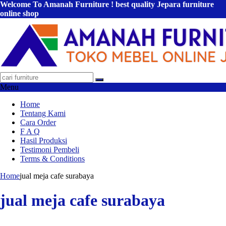
Welcome To Amanah Furniture ! best quality Jepara furniture
online shop
Menu
Home
Tentang Kami
Cara Order
F A Q
Hasil Produksi
Testimoni Pembeli
Terms & Conditions
Home
jual meja cafe surabaya
jual meja cafe surabaya