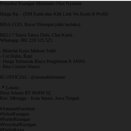
Penyekat Ruangan Minimalis Obat Nyamuk
Harga Rp. - (DM Kami atau Klik Link Wa Kami di Profil)
BISA COD, Bayar Ditempat (s&k berlaku)
BELI ? Tanya Tanya Dulu, Chat Kami :
Whatsapp. 081 229 525 525
- Material Kayu Mahoni Solid
- Cat Halus, Rapi
- Harga Termasuk Biaya Pengiriman P. JAWA
- Bisa Custom Warna
IG OFFICIAL : @amanahfurniture
📍 Lokasi :
Desa Sekuro RT 08/RW 02
Kec. Mlonggo - Kota Jepara, Jawa Tengah
​#AmanahFurniture
​#SekatRuangan
​#PartisiRuangan
​#PenyekatRuangan
​#PartisiKayu