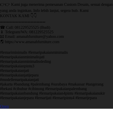
👉👉 Kami juga menerima pemesanan Custom Desain, sesuai dengan
yang anda inginkan. Info lebih lanjut, segera hub. Kami
KONTAK KAMI 👇👇
➖➖➖➖➖➖➖➖➖➖➖➖➖➖➖ ㅤ
☎ Call: 081229525525 (Budi)
📱 Telegram/WA: 081229525525
📧 Email: amanahfurniture@yahoo.com
🌎 https://www.amanahfurniture.com
#lemariminimalis #lemaripakaianminimalis
#lemaripakaianminimalisjati
#lemaripakaianminimalissleding
#lemaripakaianpintu3
#lemaripakaianjati
#lemaripakaianjatijepara
#modellemaripakaianjati
#jakarta #bandung #palembang #surabaya #makassar #tangerang
#bekasi #cibubur #cibinong #lemaripakaianpalembang
#lemaripakaianbandung #lemaripakaian4pintu #lemaripakaianukir
#lemaripakaianjepara #lemarijati #lemaripintu4 #lemarijepara
Open