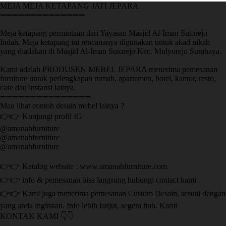
MEJA MEJA KETAPANG JATI JEPARA
➖➖➖➖➖➖➖➖➖➖➖➖➖➖
Meja ketapang permintaan dari Yayasan Masjid Al-Iman Sutorejo
Indah. Meja ketapang ini rencananya digunakan untuk akad nikah
yang diadakan di Masjid Al-Iman Sutorejo Kec. Mulyorejo Surabaya.
Kami adalah PRODUSEN MEBEL JEPARA menerima pemesanan
furniture untuk perlengkapan rumah, apartemen, hotel, kantor, resto,
cafe dan instansi lainya.
➖➖➖➖➖➖➖➖➖➖➖➖➖➖➖
Mau lihat contoh desain mebel lainya ?
👉👉 Kunjungi profil IG
@amanahfurniture
@amanahfurniture
@amanahfurniture
👉👉 Katalog website : www.amanahfurniture.com
👉👉 info & pemesanan bisa langsung hubungi contact kami
👉👉 Kami juga menerima pemesanan Custom Desain, sesuai dengan
yang anda inginkan. Info lebih lanjut, segera hub. Kami
KONTAK KAMI 👇👇