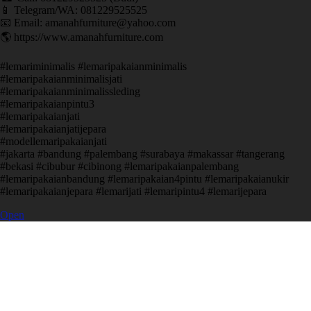
📱 Telegram/WA: 081229525525
📧 Email: amanahfurniture@yahoo.com
🌎 https://www.amanahfurniture.com
#lemariminimalis #lemaripakaianminimalis
#lemaripakaianminimalisjati
#lemaripakaianminimalissleding
#lemaripakaianpintu3
#lemaripakaianjati
#lemaripakaianjatijepara
#modellemaripakaianjati
#jakarta #bandung #palembang #surabaya #makassar #tangerang
#bekasi #cibubur #cibinong #lemaripakaianpalembang
#lemaripakaianbandung #lemaripakaian4pintu #lemaripakaianukir
#lemaripakaianjepara #lemarijati #lemaripintu4 #lemarijepara
Open