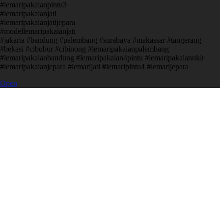
#lemaripakaianpintu3
#lemaripakaianjati
#lemaripakaianjatijepara
#modellemaripakaianjati
#jakarta #bandung #palembang #surabaya #makassar #tangerang
#bekasi #cibubur #cibinong #lemaripakaianpalembang
#lemaripakaianbandung #lemaripakaian4pintu #lemaripakaianukir
#lemaripakaianjepara #lemarijati #lemaripintu4 #lemarijepara
Open