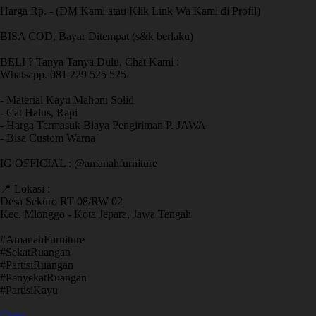
Harga Rp. - (DM Kami atau Klik Link Wa Kami di Profil)
BISA COD, Bayar Ditempat (s&k berlaku)
BELI ? Tanya Tanya Dulu, Chat Kami :
Whatsapp. 081 229 525 525
- Material Kayu Mahoni Solid
- Cat Halus, Rapi
- Harga Termasuk Biaya Pengiriman P. JAWA
- Bisa Custom Warna
IG OFFICIAL : @amanahfurniture
📍 Lokasi :
Desa Sekuro RT 08/RW 02
Kec. Mlonggo - Kota Jepara, Jawa Tengah
​#AmanahFurniture
​#SekatRuangan
​#PartisiRuangan
​#PenyekatRuangan
​#PartisiKayu
Open