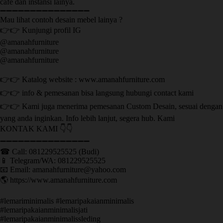
cafe dan instansi lainya.
➖➖➖➖➖➖➖➖➖➖➖➖➖➖➖
Mau lihat contoh desain mebel lainya ?
👉👉 Kunjungi profil IG
@amanahfurniture
@amanahfurniture
@amanahfurniture
👉👉 Katalog website : www.amanahfurniture.com
👉👉 info & pemesanan bisa langsung hubungi contact kami
👉👉 Kami juga menerima pemesanan Custom Desain, sesuai dengan
yang anda inginkan. Info lebih lanjut, segera hub. Kami
KONTAK KAMI 👇👇
➖➖➖➖➖➖➖➖➖➖➖➖➖➖➖ ㅤ
☎ Call: 081229525525 (Budi)
📱 Telegram/WA: 081229525525
📧 Email: amanahfurniture@yahoo.com
🌎 https://www.amanahfurniture.com
#lemariminimalis #lemaripakaianminimalis
#lemaripakaianminimalisjati
#lemaripakaianminimalissleding