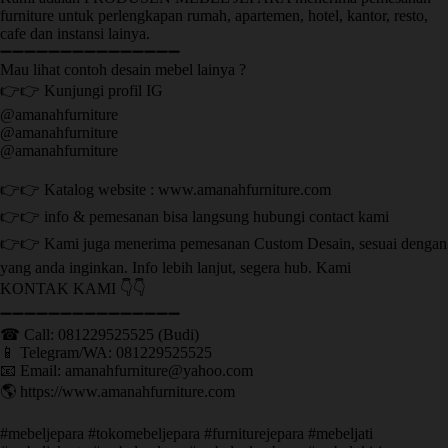
furniture untuk perlengkapan rumah, apartemen, hotel, kantor, resto,
cafe dan instansi lainya.
➖➖➖➖➖➖➖➖➖➖➖➖➖➖➖
Mau lihat contoh desain mebel lainya ?
👉👉 Kunjungi profil IG
@amanahfurniture
@amanahfurniture
@amanahfurniture
👉👉 Katalog website : www.amanahfurniture.com
👉👉 info & pemesanan bisa langsung hubungi contact kami
👉👉 Kami juga menerima pemesanan Custom Desain, sesuai dengan
yang anda inginkan. Info lebih lanjut, segera hub. Kami
KONTAK KAMI 👇👇
➖➖➖➖➖➖➖➖➖➖➖➖➖➖➖ ㅤ
☎ Call: 081229525525 (Budi)
📱 Telegram/WA: 081229525525
📧 Email: amanahfurniture@yahoo.com
🌎 https://www.amanahfurniture.com
#mebeljepara #tokomebeljepara #furniturejepara #mebeljati