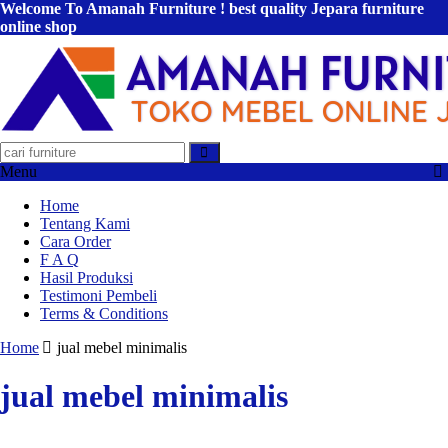
Welcome To Amanah Furniture ! best quality Jepara furniture
online shop
Menu
Home
Tentang Kami
Cara Order
F A Q
Hasil Produksi
Testimoni Pembeli
Terms & Conditions
Home
jual mebel minimalis
jual mebel minimalis