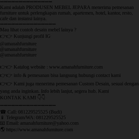
➖➖➖➖➖➖➖➖➖➖➖➖➖➖
Kami adalah PRODUSEN MEBEL JEPARA menerima pemesanan
furniture untuk perlengkapan rumah, apartemen, hotel, kantor, resto,
cafe dan instansi lainya.
➖➖➖➖➖➖➖➖➖➖➖➖➖➖➖
Mau lihat contoh desain mebel lainya ?
👉👉 Kunjungi profil IG
@amanahfurniture
@amanahfurniture
@amanahfurniture
👉👉 Katalog website : www.amanahfurniture.com
👉👉 info & pemesanan bisa langsung hubungi contact kami
👉👉 Kami juga menerima pemesanan Custom Desain, sesuai dengan
yang anda inginkan. Info lebih lanjut, segera hub. Kami
KONTAK KAMI 👇👇
➖➖➖➖➖➖➖➖➖➖➖➖➖➖➖ ㅤ
☎ Call: 081229525525 (Budi)
📱 Telegram/WA: 081229525525
📧 Email: amanahfurniture@yahoo.com
🌎 https://www.amanahfurniture.com