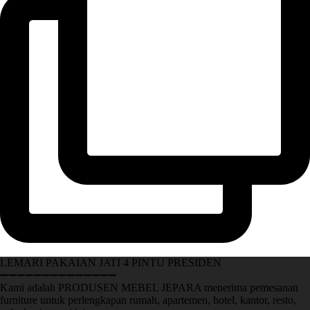
LEMARI PAKAIAN JATI 4 PINTU PRESIDEN
➖➖➖➖➖➖➖➖➖➖➖➖➖➖
Kami adalah PRODUSEN MEBEL JEPARA menerima pemesanan
furniture untuk perlengkapan rumah, apartemen, hotel, kantor, resto,