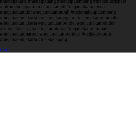
#mebeljakarta #mebelpadang #mebelpalembang #mebelukirjepara
#tokomebeljepara #mejamakanjati #mejamakanmewah
#mejamakanukir #mejamakanmurah #mejamakanpalembang
#mejamakanjakarta #mejamakanjepara #mejamakanminimalis
#mejamakanjakarta #mejamakanbundar #mejamakanbundar
#setmejaklasik #mejamakan6kursi #mejamakanminimalis
#mejamakanmarmer #mejamakantrembesi #mejakayuutuh
#mejamakanjakarta #mejaketapang
Open