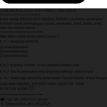
LEMARI PAKAIAN JATI 4 PINTU PRESIDEN
➖➖➖➖➖➖➖➖➖➖➖➖➖➖
Kami adalah PRODUSEN MEBEL JEPARA menerima pemesanan
furniture untuk perlengkapan rumah, apartemen, hotel, kantor, resto,
cafe dan instansi lainya.
➖➖➖➖➖➖➖➖➖➖➖➖➖➖➖
Mau lihat contoh desain mebel lainya ?
👉👉 Kunjungi profil IG
@amanahfurniture
@amanahfurniture
@amanahfurniture
👉👉 Katalog website : www.amanahfurniture.com
👉👉 info & pemesanan bisa langsung hubungi contact kami
👉👉 Kami juga menerima pemesanan Custom Desain, sesuai dengan
yang anda inginkan. Info lebih lanjut, segera hub. Kami
KONTAK KAMI 👇👇
➖➖➖➖➖➖➖➖➖➖➖➖➖➖➖ ㅤ
☎ Call: 081229525525 (Budi)
📱 Telegram/WA: 081229525525