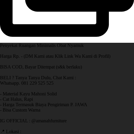
Penyekat Ruangan Minimalis Obat Nyamuk
Harga Rp. - (DM Kami atau Klik Link Wa Kami di Profil)
BISA COD, Bayar Ditempat (s&k berlaku)
BELI ? Tanya Tanya Dulu, Chat Kami :
Whatsapp. 081 229 525 525
- Material Kayu Mahoni Solid
- Cat Halus, Rapi
- Harga Termasuk Biaya Pengiriman P. JAWA
- Bisa Custom Warna
IG OFFICIAL : @amanahfurniture
📍 Lokasi :