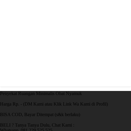
Penyekat Ruangan Minimalis Obat Nyamuk
Harga Rp. - (DM Kami atau Klik Link Wa Kami di Profil)
BISA COD, Bayar Ditempat (s&k berlaku)
BELI ? Tanya Tanya Dulu, Chat Kami :
Whatsapp. 081 229 525 525