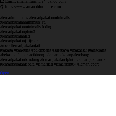
📧 Email: amanahfurniture@yahoo.com
🌎 https://www.amanahfurniture.com
#lemariminimalis #lemaripakaianminimalis
#lemaripakaianminimalisjati
#lemaripakaianminimalissleding
#lemaripakaianpintu3
#lemaripakaianjati
#lemaripakaianjatijepara
#modellemaripakaianjati
#jakarta #bandung #palembang #surabaya #makassar #tangerang
#bekasi #cibubur #cibinong #lemaripakaianpalembang
#lemaripakaianbandung #lemaripakaian4pintu #lemaripakaianukir
#lemaripakaianjepara #lemarijati #lemaripintu4 #lemarijepara
Open