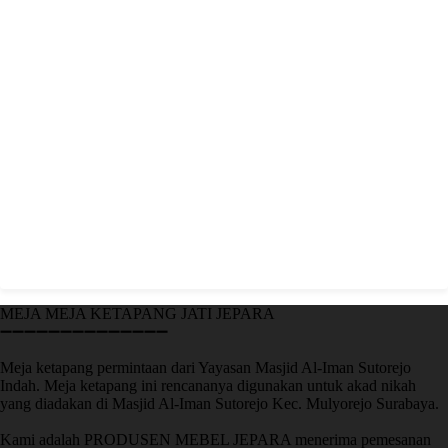
MEJA MEJA KETAPANG JATI JEPARA
➖➖➖➖➖➖➖➖➖➖➖➖➖➖
Meja ketapang permintaan dari Yayasan Masjid Al-Iman Sutorejo
Indah. Meja ketapang ini rencananya digunakan untuk akad nikah
yang diadakan di Masjid Al-Iman Sutorejo Kec. Mulyorejo Surabaya.
Kami adalah PRODUSEN MEBEL JEPARA menerima pemesanan