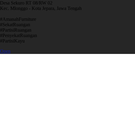
Desa Sekuro RT 08/RW 02
Kec. Mlonggo - Kota Jepara, Jawa Tengah
​#AmanahFurniture
​#SekatRuangan
​#PartisiRuangan
​#PenyekatRuangan
​#PartisiKayu
Open