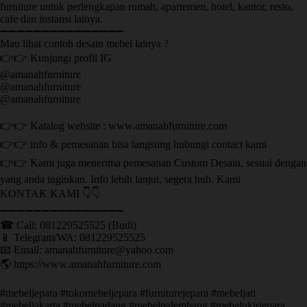
furniture untuk perlengkapan rumah, apartemen, hotel, kantor, resto,
cafe dan instansi lainya.
➖➖➖➖➖➖➖➖➖➖➖➖➖➖➖
Mau lihat contoh desain mebel lainya ?
👉👉 Kunjungi profil IG
@amanahfurniture
@amanahfurniture
@amanahfurniture
👉👉 Katalog website : www.amanahfurniture.com
👉👉 info & pemesanan bisa langsung hubungi contact kami
👉👉 Kami juga menerima pemesanan Custom Desain, sesuai dengan
yang anda inginkan. Info lebih lanjut, segera hub. Kami
KONTAK KAMI 👇👇
➖➖➖➖➖➖➖➖➖➖➖➖➖➖➖ ㅤ
☎ Call: 081229525525 (Budi)
📱 Telegram/WA: 081229525525
📧 Email: amanahfurniture@yahoo.com
🌎 https://www.amanahfurniture.com
#mebeljepara #tokomebeljepara #furniturejepara #mebeljati
#mebeljakarta #mebelpadang #mebelpalembang #mebelukirjepara