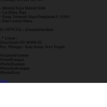
- Material Kayu Mahoni Solid
- Cat Halus, Rapi
- Harga Termasuk Biaya Pengiriman P. JAWA
- Bisa Custom Warna
IG OFFICIAL : @amanahfurniture
📍 Lokasi :
Desa Sekuro RT 08/RW 02
Kec. Mlonggo - Kota Jepara, Jawa Tengah
​#AmanahFurniture
​#SekatRuangan
​#PartisiRuangan
​#PenyekatRuangan
​#PartisiKayu
Open