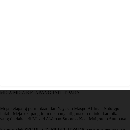
MEJA MEJA KETAPANG JATI JEPARA
➖➖➖➖➖➖➖➖➖➖➖➖➖➖
Meja ketapang permintaan dari Yayasan Masjid Al-Iman Sutorejo
Indah. Meja ketapang ini rencananya digunakan untuk akad nikah
yang diadakan di Masjid Al-Iman Sutorejo Kec. Mulyorejo Surabaya.
Kami adalah PRODUSEN MEBEL JEPARA menerima pemesanan