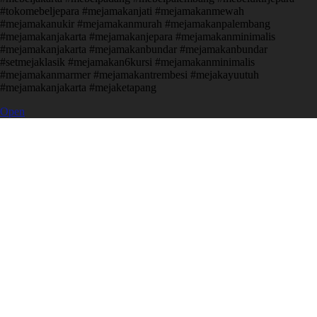
#tokomebeljepara #mejamakanjati #mejamakanmewah
#mejamakanukir #mejamakanmurah #mejamakanpalembang
#mejamakanjakarta #mejamakanjepara #mejamakanminimalis
#mejamakanjakarta #mejamakanbundar #mejamakanbundar
#setmejaklasik #mejamakan6kursi #mejamakanminimalis
#mejamakanmarmer #mejamakantrembesi #mejakayuutuh
#mejamakanjakarta #mejaketapang
Open