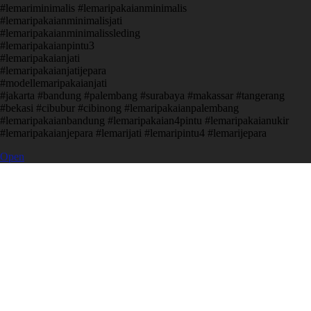
#lemariminimalis #lemaripakaianminimalis
#lemaripakaianminimalisjati
#lemaripakaianminimalissleding
#lemaripakaianpintu3
#lemaripakaianjati
#lemaripakaianjatijepara
#modellemaripakaianjati
#jakarta #bandung #palembang #surabaya #makassar #tangerang
#bekasi #cibubur #cibinong #lemaripakaianpalembang
#lemaripakaianbandung #lemaripakaian4pintu #lemaripakaianukir
#lemaripakaianjepara #lemarijati #lemaripintu4 #lemarijepara
Open