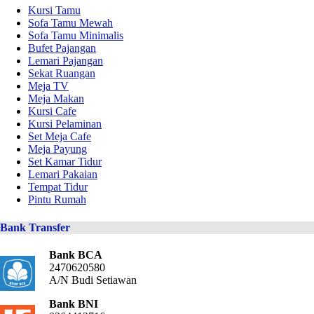
Kursi Tamu
Sofa Tamu Mewah
Sofa Tamu Minimalis
Bufet Pajangan
Lemari Pajangan
Sekat Ruangan
Meja TV
Meja Makan
Kursi Cafe
Kursi Pelaminan
Set Meja Cafe
Meja Payung
Set Kamar Tidur
Lemari Pakaian
Tempat Tidur
Pintu Rumah
Bank Transfer
Bank BCA
2470620580
A/N Budi Setiawan
Bank BNI