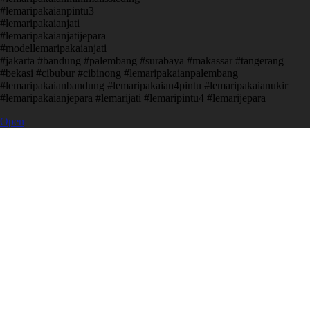
#lemaripakaianpintu3
#lemaripakaianjati
#lemaripakaianjatijepara
#modellemaripakaianjati
#jakarta #bandung #palembang #surabaya #makassar #tangerang
#bekasi #cibubur #cibinong #lemaripakaianpalembang
#lemaripakaianbandung #lemaripakaian4pintu #lemaripakaianukir
#lemaripakaianjepara #lemarijati #lemaripintu4 #lemarijepara
Open