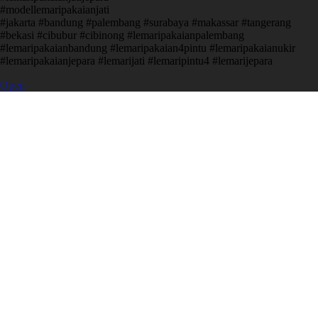
#modellemaripakaianjati
#jakarta #bandung #palembang #surabaya #makassar #tangerang
#bekasi #cibubur #cibinong #lemaripakaianpalembang
#lemaripakaianbandung #lemaripakaian4pintu #lemaripakaianukir
#lemaripakaianjepara #lemarijati #lemaripintu4 #lemarijepara
Open