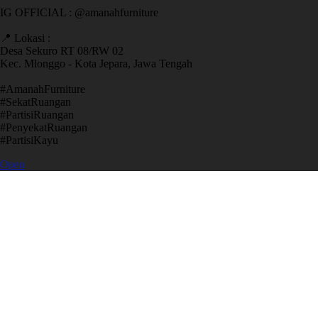
IG OFFICIAL : @amanahfurniture
📍 Lokasi :
Desa Sekuro RT 08/RW 02
Kec. Mlonggo - Kota Jepara, Jawa Tengah
​#AmanahFurniture
​#SekatRuangan
​#PartisiRuangan
​#PenyekatRuangan
​#PartisiKayu
Open