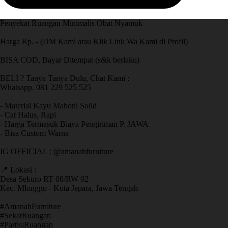
Penyekat Ruangan Minimalis Obat Nyamuk
Harga Rp. - (DM Kami atau Klik Link Wa Kami di Profil)
BISA COD, Bayar Ditempat (s&k berlaku)
BELI ? Tanya Tanya Dulu, Chat Kami :
Whatsapp. 081 229 525 525
- Material Kayu Mahoni Solid
- Cat Halus, Rapi
- Harga Termasuk Biaya Pengiriman P. JAWA
- Bisa Custom Warna
IG OFFICIAL : @amanahfurniture
📍 Lokasi :
Desa Sekuro RT 08/RW 02
Kec. Mlonggo - Kota Jepara, Jawa Tengah
​#AmanahFurniture
​#SekatRuangan
​#PartisiRuangan