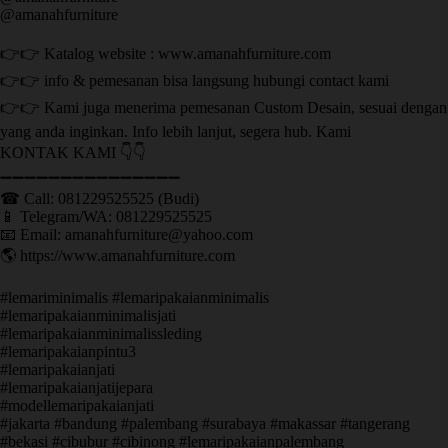
@amanahfurniture
👉👉 Katalog website : www.amanahfurniture.com
👉👉 info & pemesanan bisa langsung hubungi contact kami
👉👉 Kami juga menerima pemesanan Custom Desain, sesuai dengan
yang anda inginkan. Info lebih lanjut, segera hub. Kami
KONTAK KAMI 👇👇
➖➖➖➖➖➖➖➖➖➖➖➖➖➖➖ ㅤ
☎ Call: 081229525525 (Budi)
📱 Telegram/WA: 081229525525
📧 Email: amanahfurniture@yahoo.com
🌎 https://www.amanahfurniture.com
#lemariminimalis #lemaripakaianminimalis
#lemaripakaianminimalisjati
#lemaripakaianminimalissleding
#lemaripakaianpintu3
#lemaripakaianjati
#lemaripakaianjatijepara
#modellemaripakaianjati
#jakarta #bandung #palembang #surabaya #makassar #tangerang
#bekasi #cibubur #cibinong #lemaripakaianpalembang