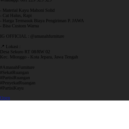
- Material Kayu Mahoni Solid
- Cat Halus, Rapi
- Harga Termasuk Biaya Pengiriman P. JAWA
- Bisa Custom Warna
IG OFFICIAL : @amanahfurniture
📍 Lokasi :
Desa Sekuro RT 08/RW 02
Kec. Mlonggo - Kota Jepara, Jawa Tengah
​#AmanahFurniture
​#SekatRuangan
​#PartisiRuangan
​#PenyekatRuangan
​#PartisiKayu
Open