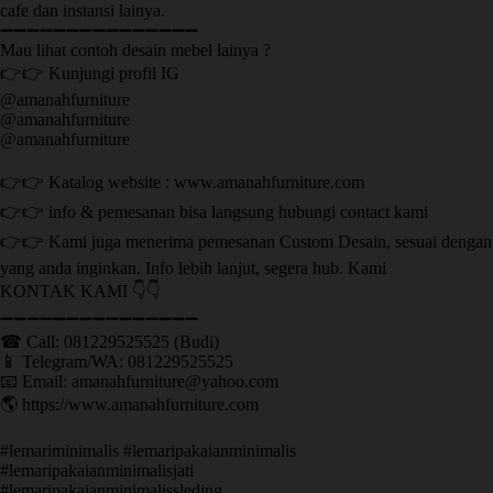
cafe dan instansi lainya.
➖➖➖➖➖➖➖➖➖➖➖➖➖➖➖
Mau lihat contoh desain mebel lainya ?
👉👉 Kunjungi profil IG
@amanahfurniture
@amanahfurniture
@amanahfurniture
👉👉 Katalog website : www.amanahfurniture.com
👉👉 info & pemesanan bisa langsung hubungi contact kami
👉👉 Kami juga menerima pemesanan Custom Desain, sesuai dengan
yang anda inginkan. Info lebih lanjut, segera hub. Kami
KONTAK KAMI 👇👇
➖➖➖➖➖➖➖➖➖➖➖➖➖➖➖ ㅤ
☎ Call: 081229525525 (Budi)
📱 Telegram/WA: 081229525525
📧 Email: amanahfurniture@yahoo.com
🌎 https://www.amanahfurniture.com
#lemariminimalis #lemaripakaianminimalis
#lemaripakaianminimalisjati
#lemaripakaianminimalissleding