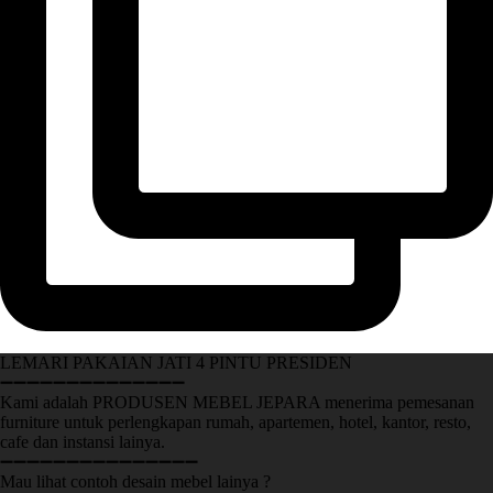
LEMARI PAKAIAN JATI 4 PINTU PRESIDEN
➖➖➖➖➖➖➖➖➖➖➖➖➖➖
Kami adalah PRODUSEN MEBEL JEPARA menerima pemesanan
furniture untuk perlengkapan rumah, apartemen, hotel, kantor, resto,
cafe dan instansi lainya.
➖➖➖➖➖➖➖➖➖➖➖➖➖➖➖
Mau lihat contoh desain mebel lainya ?