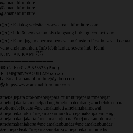
@amanahfurniture
@amanahfurniture
@amanahfurniture
👉👉 Katalog website : www.amanahfurniture.com
👉👉 info & pemesanan bisa langsung hubungi contact kami
👉👉 Kami juga menerima pemesanan Custom Desain, sesuai dengan
yang anda inginkan. Info lebih lanjut, segera hub. Kami
KONTAK KAMI 👇👇
➖➖➖➖➖➖➖➖➖➖➖➖➖➖➖ ㅤ
☎ Call: 081229525525 (Budi)
📱 Telegram/WA: 081229525525
📧 Email: amanahfurniture@yahoo.com
🌎 https://www.amanahfurniture.com
#mebeljepara #tokomebeljepara #furniturejepara #mebeljati
#mebeljakarta #mebelpadang #mebelpalembang #mebelukirjepara
#tokomebeljepara #mejamakanjati #mejamakanmewah
#mejamakanukir #mejamakanmurah #mejamakanpalembang
#mejamakanjakarta #mejamakanjepara #mejamakanminimalis
#mejamakanjakarta #mejamakanbundar #mejamakanbundar
#setmejaklasik #mejamakan6kursi #mejamakanminimalis