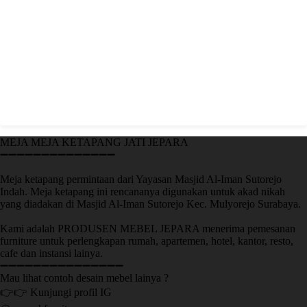
MEJA MEJA KETAPANG JATI JEPARA
➖➖➖➖➖➖➖➖➖➖➖➖➖➖
Meja ketapang permintaan dari Yayasan Masjid Al-Iman Sutorejo
Indah. Meja ketapang ini rencananya digunakan untuk akad nikah
yang diadakan di Masjid Al-Iman Sutorejo Kec. Mulyorejo Surabaya.
Kami adalah PRODUSEN MEBEL JEPARA menerima pemesanan
furniture untuk perlengkapan rumah, apartemen, hotel, kantor, resto,
cafe dan instansi lainya.
➖➖➖➖➖➖➖➖➖➖➖➖➖➖➖
Mau lihat contoh desain mebel lainya ?
👉👉 Kunjungi profil IG