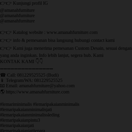
👉👉 Kunjungi profil IG
@amanahfurniture
@amanahfurniture
@amanahfurniture
👉👉 Katalog website : www.amanahfurniture.com
👉👉 info & pemesanan bisa langsung hubungi contact kami
👉👉 Kami juga menerima pemesanan Custom Desain, sesuai dengan
yang anda inginkan. Info lebih lanjut, segera hub. Kami
KONTAK KAMI 👇👇
➖➖➖➖➖➖➖➖➖➖➖➖➖➖➖ ㅤ
☎ Call: 081229525525 (Budi)
📱 Telegram/WA: 081229525525
📧 Email: amanahfurniture@yahoo.com
🌎 https://www.amanahfurniture.com
#lemariminimalis #lemaripakaianminimalis
#lemaripakaianminimalisjati
#lemaripakaianminimalissleding
#lemaripakaianpintu3
#lemaripakaianjati
#lemaripakaianjatijepara