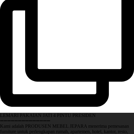
LEMARI PAKAIAN JATI 4 PINTU PRESIDEN
➖➖➖➖➖➖➖➖➖➖➖➖➖➖
Kami adalah PRODUSEN MEBEL JEPARA menerima pemesanan
furniture untuk perlengkapan rumah, apartemen, hotel, kantor, resto,