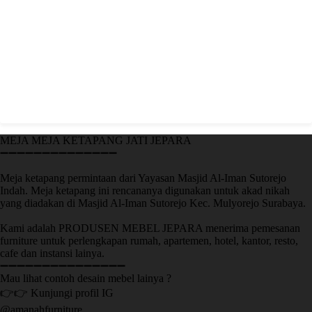
MEJA MEJA KETAPANG JATI JEPARA
➖➖➖➖➖➖➖➖➖➖➖➖➖➖
Meja ketapang permintaan dari Yayasan Masjid Al-Iman Sutorejo
Indah. Meja ketapang ini rencananya digunakan untuk akad nikah
yang diadakan di Masjid Al-Iman Sutorejo Kec. Mulyorejo Surabaya.
Kami adalah PRODUSEN MEBEL JEPARA menerima pemesanan
furniture untuk perlengkapan rumah, apartemen, hotel, kantor, resto,
cafe dan instansi lainya.
➖➖➖➖➖➖➖➖➖➖➖➖➖➖➖
Mau lihat contoh desain mebel lainya ?
👉👉 Kunjungi profil IG
@amanahfurniture