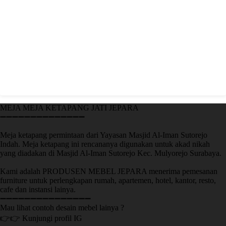
MEJA MEJA KETAPANG JATI JEPARA
➖➖➖➖➖➖➖➖➖➖➖➖➖➖
Meja ketapang permintaan dari Yayasan Masjid Al-Iman Sutorejo
Indah. Meja ketapang ini rencananya digunakan untuk akad nikah
yang diadakan di Masjid Al-Iman Sutorejo Kec. Mulyorejo Surabaya.
Kami adalah PRODUSEN MEBEL JEPARA menerima pemesanan
furniture untuk perlengkapan rumah, apartemen, hotel, kantor, resto,
cafe dan instansi lainya.
➖➖➖➖➖➖➖➖➖➖➖➖➖➖➖
Mau lihat contoh desain mebel lainya ?
👉👉 Kunjungi profil IG