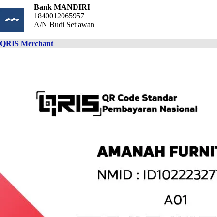
Bank MANDIRI
1840012065957
A/N Budi Setiawan
QRIS Merchant