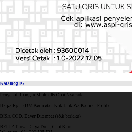
Katalaog IG
Penyekat Ruangan Minimalis Obat Nyamuk
Harga Rp. - (DM Kami atau Klik Link Wa Kami di Profil)
BISA COD, Bayar Ditempat (s&k berlaku)
BELI ? Tanya Tanya Dulu, Chat Kami :
Whatsapp. 081 229 525 525