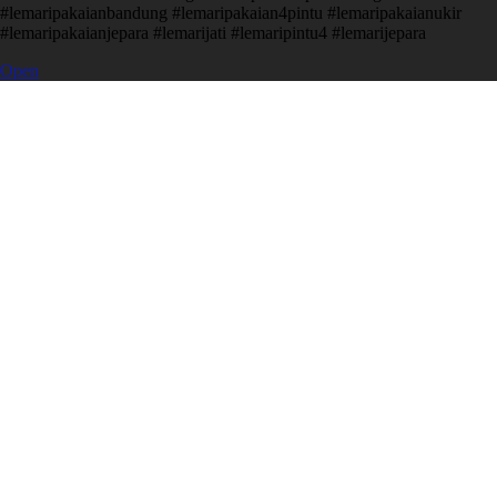
#lemaripakaianbandung #lemaripakaian4pintu #lemaripakaianukir
#lemaripakaianjepara #lemarijati #lemaripintu4 #lemarijepara
Open