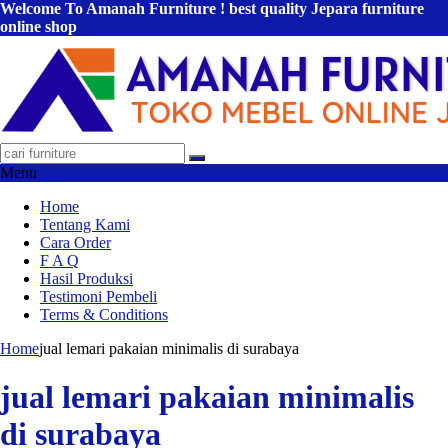
Welcome To Amanah Furniture ! best quality Jepara furniture
online shop
Menu
Home
Tentang Kami
Cara Order
F A Q
Hasil Produksi
Testimoni Pembeli
Terms & Conditions
Home
jual lemari pakaian minimalis di surabaya
jual lemari pakaian minimalis
di surabaya