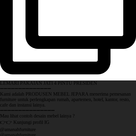
LEMARI PAKAIAN JATI 4 PINTU PRESIDEN
➖➖➖➖➖➖➖➖➖➖➖➖➖➖
Kami adalah PRODUSEN MEBEL JEPARA menerima pemesanan
furniture untuk perlengkapan rumah, apartemen, hotel, kantor, resto,
cafe dan instansi lainya.
➖➖➖➖➖➖➖➖➖➖➖➖➖➖➖
Mau lihat contoh desain mebel lainya ?
👉👉 Kunjungi profil IG
@amanahfurniture
@amanahfurniture