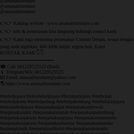
@amanahfurniture
@amanahfurniture
@amanahfurniture
👉👉 Katalog website : www.amanahfurniture.com
👉👉 info & pemesanan bisa langsung hubungi contact kami
👉👉 Kami juga menerima pemesanan Custom Desain, sesuai dengan
yang anda inginkan. Info lebih lanjut, segera hub. Kami
KONTAK KAMI 👇👇
➖➖➖➖➖➖➖➖➖➖➖➖➖➖➖ ㅤ
☎ Call: 081229525525 (Budi)
📱 Telegram/WA: 081229525525
📧 Email: amanahfurniture@yahoo.com
🌎 https://www.amanahfurniture.com
#mebeljepara #tokomebeljepara #furniturejepara #mebeljati
#mebeljakarta #mebelpadang #mebelpalembang #mebelukirjepara
#tokomebeljepara #mejamakanjati #mejamakanmewah
#mejamakanukir #mejamakanmurah #mejamakanpalembang
#mejamakanjakarta #mejamakanjepara #mejamakanminimalis
#mejamakanjakarta #mejamakanbundar #mejamakanbundar
#setmejaklasik #mejamakan6kursi #mejamakanminimalis
#mejamakanmarmer #mejamakantrembesi #mejakayuutuh