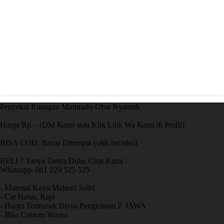
Penyekat Ruangan Minimalis Obat Nyamuk
Harga Rp. - (DM Kami atau Klik Link Wa Kami di Profil)
BISA COD, Bayar Ditempat (s&k berlaku)
BELI ? Tanya Tanya Dulu, Chat Kami :
Whatsapp. 081 229 525 525
- Material Kayu Mahoni Solid
- Cat Halus, Rapi
- Harga Termasuk Biaya Pengiriman P. JAWA
- Bisa Custom Warna