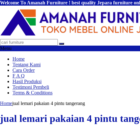
Welcome To Amanah Furniture ! best quality Jepara furniture on
Menu
Home
Tentang Kami
Cara Order
F A Q
Hasil Produksi
Testimoni Pembeli
Terms & Conditions
Home
jual lemari pakaian 4 pintu tangerang
jual lemari pakaian 4 pintu tan