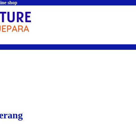
line shop
gerang