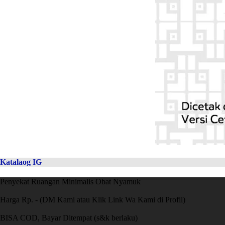
Katalaog IG
Penyekat Ruangan Minimalis Obat Nyamuk
Harga Rp. - (DM Kami atau Klik Link Wa Kami di Profil)
BISA COD, Bayar Ditempat (s&k berlaku)