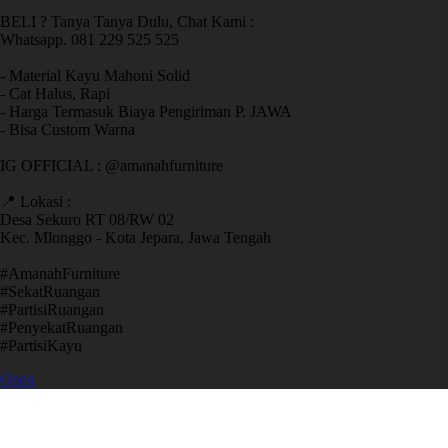
BELI ? Tanya Tanya Dulu, Chat Kami :
Whatsapp. 081 229 525 525
- Material Kayu Mahoni Solid
- Cat Halus, Rapi
- Harga Termasuk Biaya Pengiriman P. JAWA
- Bisa Custom Warna
IG OFFICIAL : @amanahfurniture
📍 Lokasi :
Desa Sekuro RT 08/RW 02
Kec. Mlonggo - Kota Jepara, Jawa Tengah
​#AmanahFurniture
​#SekatRuangan
​#PartisiRuangan
​#PenyekatRuangan
​#PartisiKayu
Open