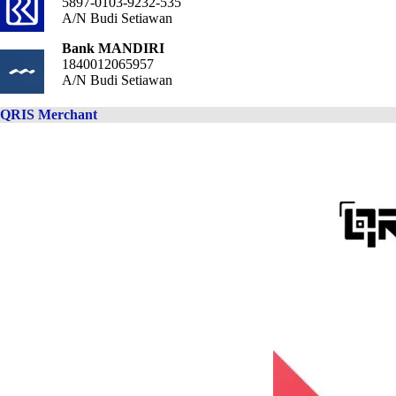
5897-0103-9232-535
A/N Budi Setiawan
Bank MANDIRI
1840012065957
A/N Budi Setiawan
QRIS Merchant