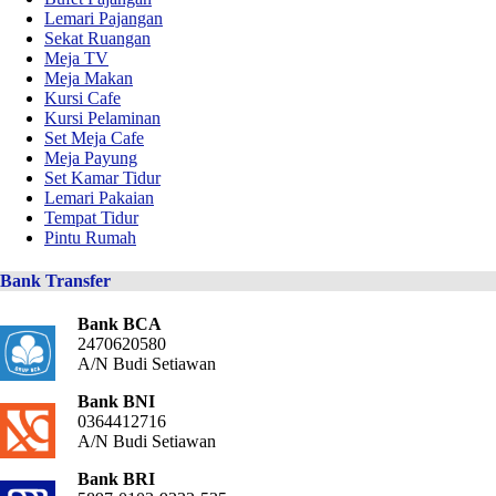
Lemari Pajangan
Sekat Ruangan
Meja TV
Meja Makan
Kursi Cafe
Kursi Pelaminan
Set Meja Cafe
Meja Payung
Set Kamar Tidur
Lemari Pakaian
Tempat Tidur
Pintu Rumah
Bank Transfer
Bank BCA
2470620580
A/N Budi Setiawan
Bank BNI
0364412716
A/N Budi Setiawan
Bank BRI