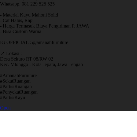
Whatsapp. 081 229 525 525
- Material Kayu Mahoni Solid
- Cat Halus, Rapi
- Harga Termasuk Biaya Pengiriman P. JAWA
- Bisa Custom Warna
IG OFFICIAL : @amanahfurniture
📍 Lokasi :
Desa Sekuro RT 08/RW 02
Kec. Mlonggo - Kota Jepara, Jawa Tengah
​#AmanahFurniture
​#SekatRuangan
​#PartisiRuangan
​#PenyekatRuangan
​#PartisiKayu
Open