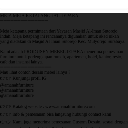
MEJA MEJA KETAPANG JATI JEPARA
➖➖➖➖➖➖➖➖➖➖➖➖➖➖
Meja ketapang permintaan dari Yayasan Masjid Al-Iman Sutorejo
Indah. Meja ketapang ini rencananya digunakan untuk akad nikah
yang diadakan di Masjid Al-Iman Sutorejo Kec. Mulyorejo Surabaya.
Kami adalah PRODUSEN MEBEL JEPARA menerima pemesanan
furniture untuk perlengkapan rumah, apartemen, hotel, kantor, resto,
cafe dan instansi lainya.
➖➖➖➖➖➖➖➖➖➖➖➖➖➖➖
Mau lihat contoh desain mebel lainya ?
👉👉 Kunjungi profil IG
@amanahfurniture
@amanahfurniture
@amanahfurniture
👉👉 Katalog website : www.amanahfurniture.com
👉👉 info & pemesanan bisa langsung hubungi contact kami
👉👉 Kami juga menerima pemesanan Custom Desain, sesuai dengan