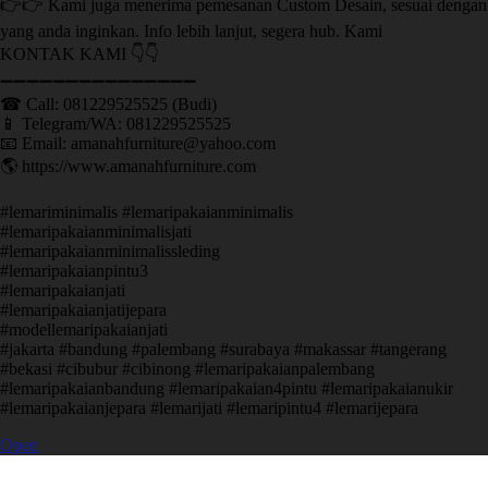
👉👉 Kami juga menerima pemesanan Custom Desain, sesuai dengan
yang anda inginkan. Info lebih lanjut, segera hub. Kami
KONTAK KAMI 👇👇
➖➖➖➖➖➖➖➖➖➖➖➖➖➖➖ ㅤ
☎ Call: 081229525525 (Budi)
📱 Telegram/WA: 081229525525
📧 Email: amanahfurniture@yahoo.com
🌎 https://www.amanahfurniture.com
#lemariminimalis #lemaripakaianminimalis
#lemaripakaianminimalisjati
#lemaripakaianminimalissleding
#lemaripakaianpintu3
#lemaripakaianjati
#lemaripakaianjatijepara
#modellemaripakaianjati
#jakarta #bandung #palembang #surabaya #makassar #tangerang
#bekasi #cibubur #cibinong #lemaripakaianpalembang
#lemaripakaianbandung #lemaripakaian4pintu #lemaripakaianukir
#lemaripakaianjepara #lemarijati #lemaripintu4 #lemarijepara
Open