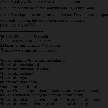
👉👉 Katalog website : www.amanahfurniture.com
👉👉 info & pemesanan bisa langsung hubungi contact kami
👉👉 Kami juga menerima pemesanan Custom Desain, sesuai dengan
yang anda inginkan. Info lebih lanjut, segera hub. Kami
KONTAK KAMI 👇👇
➖➖➖➖➖➖➖➖➖➖➖➖➖➖➖ ㅤ
☎ Call: 081229525525 (Budi)
📱 Telegram/WA: 081229525525
📧 Email: amanahfurniture@yahoo.com
🌎 https://www.amanahfurniture.com
#lemariminimalis #lemaripakaianminimalis
#lemaripakaianminimalisjati
#lemaripakaianminimalissleding
#lemaripakaianpintu3
#lemaripakaianjati
#lemaripakaianjatijepara
#modellemaripakaianjati
#jakarta #bandung #palembang #surabaya #makassar #tangerang
#bekasi #cibubur #cibinong #lemaripakaianpalembang
#lemaripakaianbandung #lemaripakaian4pintu #lemaripakaianukir
#lemaripakaianjepara #lemarijati #lemaripintu4 #lemarijepara