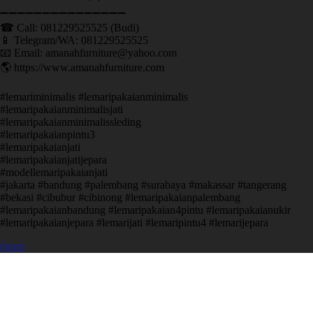
➖➖➖➖➖➖➖➖➖➖➖➖➖➖➖ ㅤ
☎ Call: 081229525525 (Budi)
📱 Telegram/WA: 081229525525
📧 Email: amanahfurniture@yahoo.com
🌎 https://www.amanahfurniture.com
#lemariminimalis #lemaripakaianminimalis
#lemaripakaianminimalisjati
#lemaripakaianminimalissleding
#lemaripakaianpintu3
#lemaripakaianjati
#lemaripakaianjatijepara
#modellemaripakaianjati
#jakarta #bandung #palembang #surabaya #makassar #tangerang
#bekasi #cibubur #cibinong #lemaripakaianpalembang
#lemaripakaianbandung #lemaripakaian4pintu #lemaripakaianukir
#lemaripakaianjepara #lemarijati #lemaripintu4 #lemarijepara
Open