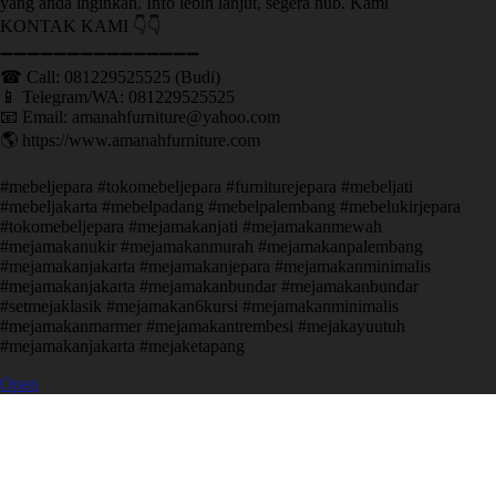
yang anda inginkan. Info lebih lanjut, segera hub. Kami
KONTAK KAMI 👇👇
➖➖➖➖➖➖➖➖➖➖➖➖➖➖➖ ㅤ
☎ Call: 081229525525 (Budi)
📱 Telegram/WA: 081229525525
📧 Email: amanahfurniture@yahoo.com
🌎 https://www.amanahfurniture.com
#mebeljepara #tokomebeljepara #furniturejepara #mebeljati
#mebeljakarta #mebelpadang #mebelpalembang #mebelukirjepara
#tokomebeljepara #mejamakanjati #mejamakanmewah
#mejamakanukir #mejamakanmurah #mejamakanpalembang
#mejamakanjakarta #mejamakanjepara #mejamakanminimalis
#mejamakanjakarta #mejamakanbundar #mejamakanbundar
#setmejaklasik #mejamakan6kursi #mejamakanminimalis
#mejamakanmarmer #mejamakantrembesi #mejakayuutuh
#mejamakanjakarta #mejaketapang
Open