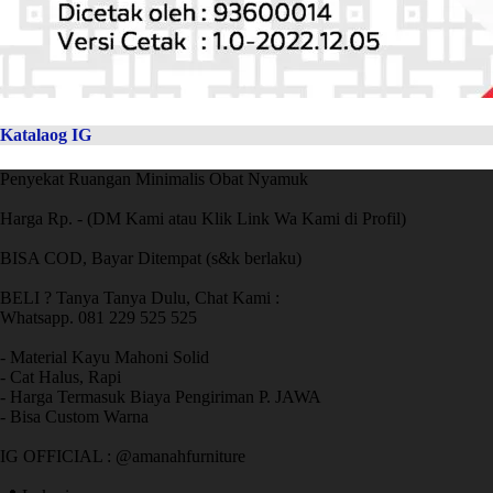
Katalaog IG
Penyekat Ruangan Minimalis Obat Nyamuk
Harga Rp. - (DM Kami atau Klik Link Wa Kami di Profil)
BISA COD, Bayar Ditempat (s&k berlaku)
BELI ? Tanya Tanya Dulu, Chat Kami :
Whatsapp. 081 229 525 525
- Material Kayu Mahoni Solid
- Cat Halus, Rapi
- Harga Termasuk Biaya Pengiriman P. JAWA
- Bisa Custom Warna
IG OFFICIAL : @amanahfurniture