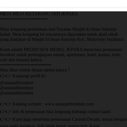
MEJA MEJA KETAPANG JATI JEPARA
➖➖➖➖➖➖➖➖➖➖➖➖➖➖
Meja ketapang permintaan dari Yayasan Masjid Al-Iman Sutorejo
Indah. Meja ketapang ini rencananya digunakan untuk akad nikah
yang diadakan di Masjid Al-Iman Sutorejo Kec. Mulyorejo Surabaya.
Kami adalah PRODUSEN MEBEL JEPARA menerima pemesanan
furniture untuk perlengkapan rumah, apartemen, hotel, kantor, resto,
cafe dan instansi lainya.
➖➖➖➖➖➖➖➖➖➖➖➖➖➖➖
Mau lihat contoh desain mebel lainya ?
👉👉 Kunjungi profil IG
@amanahfurniture
@amanahfurniture
@amanahfurniture
👉👉 Katalog website : www.amanahfurniture.com
👉👉 info & pemesanan bisa langsung hubungi contact kami
👉👉 Kami juga menerima pemesanan Custom Desain, sesuai dengan
yang anda inginkan. Info lebih lanjut, segera hub. Kami