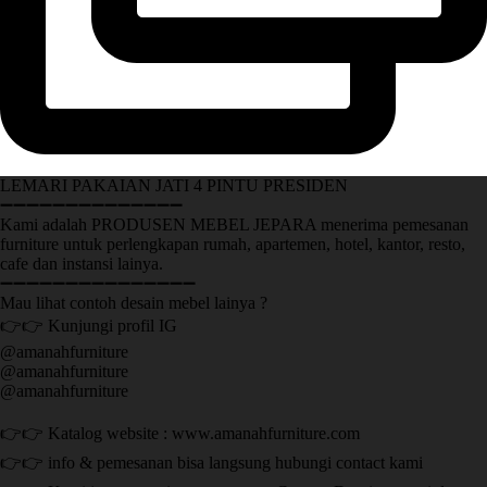
LEMARI PAKAIAN JATI 4 PINTU PRESIDEN
➖➖➖➖➖➖➖➖➖➖➖➖➖➖
Kami adalah PRODUSEN MEBEL JEPARA menerima pemesanan
furniture untuk perlengkapan rumah, apartemen, hotel, kantor, resto,
cafe dan instansi lainya.
➖➖➖➖➖➖➖➖➖➖➖➖➖➖➖
Mau lihat contoh desain mebel lainya ?
👉👉 Kunjungi profil IG
@amanahfurniture
@amanahfurniture
@amanahfurniture
👉👉 Katalog website : www.amanahfurniture.com
👉👉 info & pemesanan bisa langsung hubungi contact kami