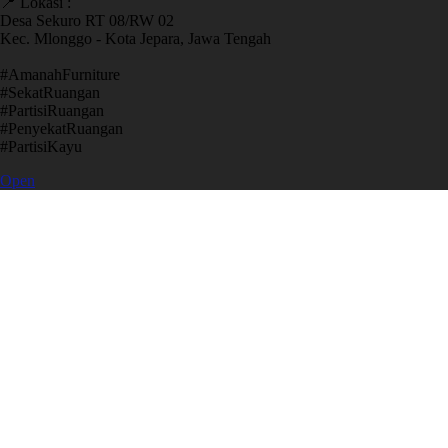
📍 Lokasi :
Desa Sekuro RT 08/RW 02
Kec. Mlonggo - Kota Jepara, Jawa Tengah
​#AmanahFurniture
​#SekatRuangan
​#PartisiRuangan
​#PenyekatRuangan
​#PartisiKayu
Open