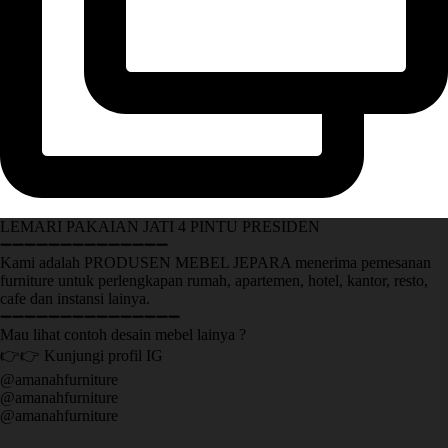
LEMARI PAKAIAN JATI 4 PINTU PRESIDEN
➖➖➖➖➖➖➖➖➖➖➖➖➖➖
Kami adalah PRODUSEN MEBEL JEPARA menerima pemesanan
furniture untuk perlengkapan rumah, apartemen, hotel, kantor, resto,
cafe dan instansi lainya.
➖➖➖➖➖➖➖➖➖➖➖➖➖➖➖
Mau lihat contoh desain mebel lainya ?
👉👉 Kunjungi profil IG
@amanahfurniture
@amanahfurniture
@amanahfurniture