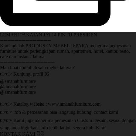
LEMARI PAKAIAN JATI 4 PINTU PRESIDEN
➖➖➖➖➖➖➖➖➖➖➖➖➖➖
Kami adalah PRODUSEN MEBEL JEPARA menerima pemesanan
furniture untuk perlengkapan rumah, apartemen, hotel, kantor, resto,
cafe dan instansi lainya.
➖➖➖➖➖➖➖➖➖➖➖➖➖➖➖
Mau lihat contoh desain mebel lainya ?
👉👉 Kunjungi profil IG
@amanahfurniture
@amanahfurniture
@amanahfurniture
👉👉 Katalog website : www.amanahfurniture.com
👉👉 info & pemesanan bisa langsung hubungi contact kami
👉👉 Kami juga menerima pemesanan Custom Desain, sesuai dengan
yang anda inginkan. Info lebih lanjut, segera hub. Kami
KONTAK KAMI 👇👇