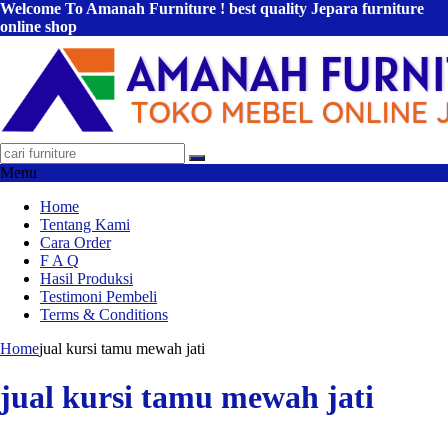
Welcome To Amanah Furniture ! best quality Jepara furniture
online shop
Menu
Home
Tentang Kami
Cara Order
F A Q
Hasil Produksi
Testimoni Pembeli
Terms & Conditions
Home
jual kursi tamu mewah jati
jual kursi tamu mewah jati