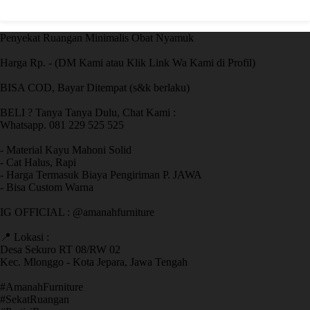
Penyekat Ruangan Minimalis Obat Nyamuk
Harga Rp. - (DM Kami atau Klik Link Wa Kami di Profil)
BISA COD, Bayar Ditempat (s&k berlaku)
BELI ? Tanya Tanya Dulu, Chat Kami :
Whatsapp. 081 229 525 525
- Material Kayu Mahoni Solid
- Cat Halus, Rapi
- Harga Termasuk Biaya Pengiriman P. JAWA
- Bisa Custom Warna
IG OFFICIAL : @amanahfurniture
📍 Lokasi :
Desa Sekuro RT 08/RW 02
Kec. Mlonggo - Kota Jepara, Jawa Tengah
​#AmanahFurniture
​#SekatRuangan