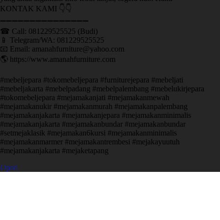
KONTAK KAMI 👇👇
➖➖➖➖➖➖➖➖➖➖➖➖➖➖➖ ㅤ
☎ Call: 081229525525 (Budi)
📱 Telegram/WA: 081229525525
📧 Email: amanahfurniture@yahoo.com
🌎 https://www.amanahfurniture.com
#mebeljepara #tokomebeljepara #furniturejepara #mebeljati
#mebeljakarta #mebelpadang #mebelpalembang #mebelukirjepara
#tokomebeljepara #mejamakanjati #mejamakanmewah
#mejamakanukir #mejamakanmurah #mejamakanpalembang
#mejamakanjakarta #mejamakanjepara #mejamakanminimalis
#mejamakanjakarta #mejamakanbundar #mejamakanbundar
#setmejaklasik #mejamakan6kursi #mejamakanminimalis
#mejamakanmarmer #mejamakantrembesi #mejakayuutuh
#mejamakanjakarta #mejaketapang
Open