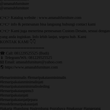
@amanahfurniture
@amanahfurniture
👉👉 Katalog website : www.amanahfurniture.com
👉👉 info & pemesanan bisa langsung hubungi contact kami
👉👉 Kami juga menerima pemesanan Custom Desain, sesuai dengan
yang anda inginkan. Info lebih lanjut, segera hub. Kami
KONTAK KAMI 👇👇
➖➖➖➖➖➖➖➖➖➖➖➖➖➖➖ ㅤ
☎ Call: 081229525525 (Budi)
📱 Telegram/WA: 081229525525
📧 Email: amanahfurniture@yahoo.com
🌎 https://www.amanahfurniture.com
#lemariminimalis #lemaripakaianminimalis
#lemaripakaianminimalisjati
#lemaripakaianminimalissleding
#lemaripakaianpintu3
#lemaripakaianjati
#lemaripakaianjatijepara
#modellemaripakaianjati
#jakarta #bandung #palembang #surabaya #makassar #tangerang