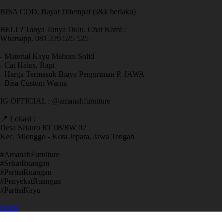
BISA COD, Bayar Ditempat (s&k berlaku)
BELI ? Tanya Tanya Dulu, Chat Kami :
Whatsapp. 081 229 525 525
- Material Kayu Mahoni Solid
- Cat Halus, Rapi
- Harga Termasuk Biaya Pengiriman P. JAWA
- Bisa Custom Warna
IG OFFICIAL : @amanahfurniture
📍 Lokasi :
Desa Sekuro RT 08/RW 02
Kec. Mlonggo - Kota Jepara, Jawa Tengah
​#AmanahFurniture
​#SekatRuangan
​#PartisiRuangan
​#PenyekatRuangan
​#PartisiKayu
Open