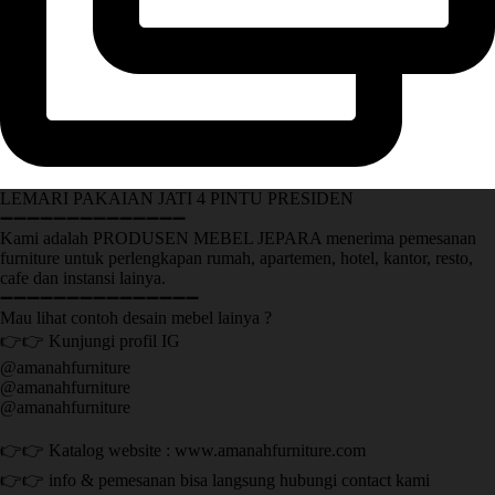
LEMARI PAKAIAN JATI 4 PINTU PRESIDEN
➖➖➖➖➖➖➖➖➖➖➖➖➖➖
Kami adalah PRODUSEN MEBEL JEPARA menerima pemesanan
furniture untuk perlengkapan rumah, apartemen, hotel, kantor, resto,
cafe dan instansi lainya.
➖➖➖➖➖➖➖➖➖➖➖➖➖➖➖
Mau lihat contoh desain mebel lainya ?
👉👉 Kunjungi profil IG
@amanahfurniture
@amanahfurniture
@amanahfurniture
👉👉 Katalog website : www.amanahfurniture.com
👉👉 info & pemesanan bisa langsung hubungi contact kami