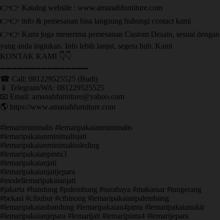
👉👉 Katalog website : www.amanahfurniture.com
👉👉 info & pemesanan bisa langsung hubungi contact kami
👉👉 Kami juga menerima pemesanan Custom Desain, sesuai dengan
yang anda inginkan. Info lebih lanjut, segera hub. Kami
KONTAK KAMI 👇👇
➖➖➖➖➖➖➖➖➖➖➖➖➖➖➖ ㅤ
☎ Call: 081229525525 (Budi)
📱 Telegram/WA: 081229525525
📧 Email: amanahfurniture@yahoo.com
🌎 https://www.amanahfurniture.com
#lemariminimalis #lemaripakaianminimalis
#lemaripakaianminimalisjati
#lemaripakaianminimalissleding
#lemaripakaianpintu3
#lemaripakaianjati
#lemaripakaianjatijepara
#modellemaripakaianjati
#jakarta #bandung #palembang #surabaya #makassar #tangerang
#bekasi #cibubur #cibinong #lemaripakaianpalembang
#lemaripakaianbandung #lemaripakaian4pintu #lemaripakaianukir
#lemaripakaianjepara #lemarijati #lemaripintu4 #lemarijepara