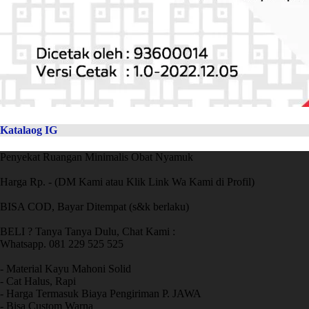
Katalaog IG
Penyekat Ruangan Minimalis Obat Nyamuk
Harga Rp. - (DM Kami atau Klik Link Wa Kami di Profil)
BISA COD, Bayar Ditempat (s&k berlaku)
BELI ? Tanya Tanya Dulu, Chat Kami :
Whatsapp. 081 229 525 525
- Material Kayu Mahoni Solid
- Cat Halus, Rapi
- Harga Termasuk Biaya Pengiriman P. JAWA
- Bisa Custom Warna