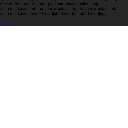
#bekasi #cibubur #cibinong #lemaripakaianpalembang
#lemaripakaianbandung #lemaripakaian4pintu #lemaripakaianukir
#lemaripakaianjepara #lemarijati #lemaripintu4 #lemarijepara
Open