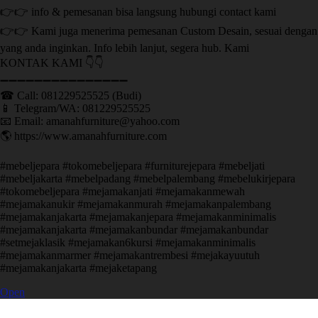
👉👉 info & pemesanan bisa langsung hubungi contact kami
👉👉 Kami juga menerima pemesanan Custom Desain, sesuai dengan
yang anda inginkan. Info lebih lanjut, segera hub. Kami
KONTAK KAMI 👇👇
➖➖➖➖➖➖➖➖➖➖➖➖➖➖➖ ㅤ
☎ Call: 081229525525 (Budi)
📱 Telegram/WA: 081229525525
📧 Email: amanahfurniture@yahoo.com
🌎 https://www.amanahfurniture.com
#mebeljepara #tokomebeljepara #furniturejepara #mebeljati
#mebeljakarta #mebelpadang #mebelpalembang #mebelukirjepara
#tokomebeljepara #mejamakanjati #mejamakanmewah
#mejamakanukir #mejamakanmurah #mejamakanpalembang
#mejamakanjakarta #mejamakanjepara #mejamakanminimalis
#mejamakanjakarta #mejamakanbundar #mejamakanbundar
#setmejaklasik #mejamakan6kursi #mejamakanminimalis
#mejamakanmarmer #mejamakantrembesi #mejakayuutuh
#mejamakanjakarta #mejaketapang
Open