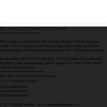
MEJA MEJA KETAPANG JATI JEPARA
➖➖➖➖➖➖➖➖➖➖➖➖➖➖
Meja ketapang permintaan dari Yayasan Masjid Al-Iman Sutorejo
Indah. Meja ketapang ini rencananya digunakan untuk akad nikah
yang diadakan di Masjid Al-Iman Sutorejo Kec. Mulyorejo Surabaya.
Kami adalah PRODUSEN MEBEL JEPARA menerima pemesanan
furniture untuk perlengkapan rumah, apartemen, hotel, kantor, resto,
cafe dan instansi lainya.
➖➖➖➖➖➖➖➖➖➖➖➖➖➖➖
Mau lihat contoh desain mebel lainya ?
👉👉 Kunjungi profil IG
@amanahfurniture
@amanahfurniture
@amanahfurniture
👉👉 Katalog website : www.amanahfurniture.com