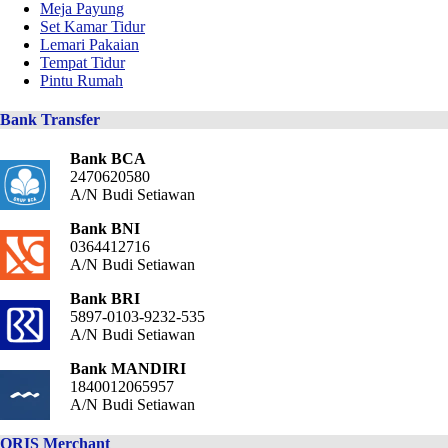
Meja Payung
Set Kamar Tidur
Lemari Pakaian
Tempat Tidur
Pintu Rumah
Bank Transfer
Bank BCA
2470620580
A/N Budi Setiawan
Bank BNI
0364412716
A/N Budi Setiawan
Bank BRI
5897-0103-9232-535
A/N Budi Setiawan
Bank MANDIRI
1840012065957
A/N Budi Setiawan
QRIS Merchant