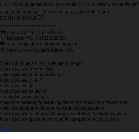
👉👉 Kami juga menerima pemesanan Custom Desain, sesuai dengan
yang anda inginkan. Info lebih lanjut, segera hub. Kami
KONTAK KAMI 👇👇
➖➖➖➖➖➖➖➖➖➖➖➖➖➖➖ ㅤ
☎ Call: 081229525525 (Budi)
📱 Telegram/WA: 081229525525
📧 Email: amanahfurniture@yahoo.com
🌎 https://www.amanahfurniture.com
#lemariminimalis #lemaripakaianminimalis
#lemaripakaianminimalisjati
#lemaripakaianminimalissleding
#lemaripakaianpintu3
#lemaripakaianjati
#lemaripakaianjatijepara
#modellemaripakaianjati
#jakarta #bandung #palembang #surabaya #makassar #tangerang
#bekasi #cibubur #cibinong #lemaripakaianpalembang
#lemaripakaianbandung #lemaripakaian4pintu #lemaripakaianukir
#lemaripakaianjepara #lemarijati #lemaripintu4 #lemarijepara
Open