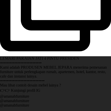
LEMARI PAKAIAN JATI 4 PINTU PRESIDEN
➖➖➖➖➖➖➖➖➖➖➖➖➖➖
Kami adalah PRODUSEN MEBEL JEPARA menerima pemesanan
furniture untuk perlengkapan rumah, apartemen, hotel, kantor, resto,
cafe dan instansi lainya.
➖➖➖➖➖➖➖➖➖➖➖➖➖➖➖
Mau lihat contoh desain mebel lainya ?
👉👉 Kunjungi profil IG
@amanahfurniture
@amanahfurniture
@amanahfurniture