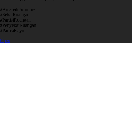
​#AmanahFurniture
​#SekatRuangan
​#PartisiRuangan
​#PenyekatRuangan
​#PartisiKayu
Open