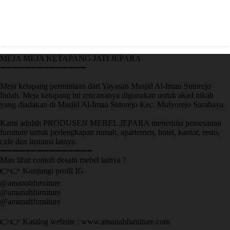
MEJA MEJA KETAPANG JATI JEPARA
➖➖➖➖➖➖➖➖➖➖➖➖➖➖
Meja ketapang permintaan dari Yayasan Masjid Al-Iman Sutorejo
Indah. Meja ketapang ini rencananya digunakan untuk akad nikah
yang diadakan di Masjid Al-Iman Sutorejo Kec. Mulyorejo Surabaya.
Kami adalah PRODUSEN MEBEL JEPARA menerima pemesanan
furniture untuk perlengkapan rumah, apartemen, hotel, kantor, resto,
cafe dan instansi lainya.
➖➖➖➖➖➖➖➖➖➖➖➖➖➖➖
Mau lihat contoh desain mebel lainya ?
👉👉 Kunjungi profil IG
@amanahfurniture
@amanahfurniture
@amanahfurniture
👉👉 Katalog website : www.amanahfurniture.com