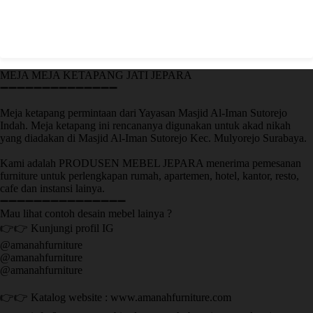
MEJA MEJA KETAPANG JATI JEPARA
➖➖➖➖➖➖➖➖➖➖➖➖➖➖
Meja ketapang permintaan dari Yayasan Masjid Al-Iman Sutorejo
Indah. Meja ketapang ini rencananya digunakan untuk akad nikah
yang diadakan di Masjid Al-Iman Sutorejo Kec. Mulyorejo Surabaya.
Kami adalah PRODUSEN MEBEL JEPARA menerima pemesanan
furniture untuk perlengkapan rumah, apartemen, hotel, kantor, resto,
cafe dan instansi lainya.
➖➖➖➖➖➖➖➖➖➖➖➖➖➖➖
Mau lihat contoh desain mebel lainya ?
👉👉 Kunjungi profil IG
@amanahfurniture
@amanahfurniture
@amanahfurniture
👉👉 Katalog website : www.amanahfurniture.com