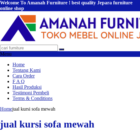
Welcome To Amanah Furniture ! best quality Jepara furniture
online shop
Menu
Home
Tentang Kami
Cara Order
F A Q
Hasil Produksi
Testimoni Pembeli
Terms & Conditions
Home
jual kursi sofa mewah
jual kursi sofa mewah