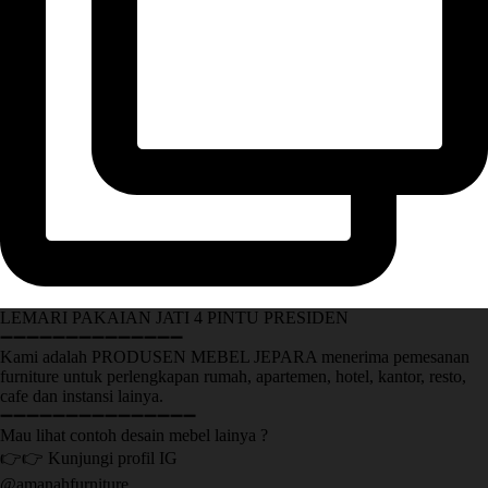
LEMARI PAKAIAN JATI 4 PINTU PRESIDEN
➖➖➖➖➖➖➖➖➖➖➖➖➖➖
Kami adalah PRODUSEN MEBEL JEPARA menerima pemesanan
furniture untuk perlengkapan rumah, apartemen, hotel, kantor, resto,
cafe dan instansi lainya.
➖➖➖➖➖➖➖➖➖➖➖➖➖➖➖
Mau lihat contoh desain mebel lainya ?
👉👉 Kunjungi profil IG
@amanahfurniture