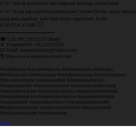
👉👉 info & pemesanan bisa langsung hubungi contact kami
👉👉 Kami juga menerima pemesanan Custom Desain, sesuai dengan
yang anda inginkan. Info lebih lanjut, segera hub. Kami
KONTAK KAMI 👇👇
➖➖➖➖➖➖➖➖➖➖➖➖➖➖➖ ㅤ
☎ Call: 081229525525 (Budi)
📱 Telegram/WA: 081229525525
📧 Email: amanahfurniture@yahoo.com
🌎 https://www.amanahfurniture.com
#mebeljepara #tokomebeljepara #furniturejepara #mebeljati
#mebeljakarta #mebelpadang #mebelpalembang #mebelukirjepara
#tokomebeljepara #mejamakanjati #mejamakanmewah
#mejamakanukir #mejamakanmurah #mejamakanpalembang
#mejamakanjakarta #mejamakanjepara #mejamakanminimalis
#mejamakanjakarta #mejamakanbundar #mejamakanbundar
#setmejaklasik #mejamakan6kursi #mejamakanminimalis
#mejamakanmarmer #mejamakantrembesi #mejakayuutuh
#mejamakanjakarta #mejaketapang
Open