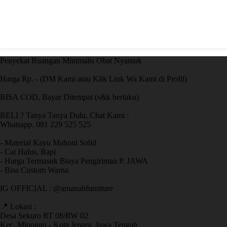
Penyekat Ruangan Minimalis Obat Nyamuk
Harga Rp. - (DM Kami atau Klik Link Wa Kami di Profil)
BISA COD, Bayar Ditempat (s&k berlaku)
BELI ? Tanya Tanya Dulu, Chat Kami :
Whatsapp. 081 229 525 525
- Material Kayu Mahoni Solid
- Cat Halus, Rapi
- Harga Termasuk Biaya Pengiriman P. JAWA
- Bisa Custom Warna
IG OFFICIAL : @amanahfurniture
📍 Lokasi :
Desa Sekuro RT 08/RW 02
Kec. Mlonggo - Kota Jepara, Jawa Tengah