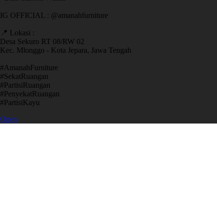
IG OFFICIAL : @amanahfurniture
📍 Lokasi :
Desa Sekuro RT 08/RW 02
Kec. Mlonggo - Kota Jepara, Jawa Tengah
​#AmanahFurniture
​#SekatRuangan
​#PartisiRuangan
​#PenyekatRuangan
​#PartisiKayu
Open