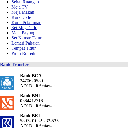
Sekat Ruangan
Meja TV
Meja Makan
Kursi Cafe
Kursi Pelaminan
Set Meja Cafe
Meja Payung
Set Kamar Tidur
Lemari Pakaian
Tempat Tidur
Pintu Rumah
Bank Transfer
Bank BCA
2470620580
A/N Budi Setiawan
Bank BNI
0364412716
A/N Budi Setiawan
Bank BRI
5897-0103-9232-535
A/N Budi Setiawan