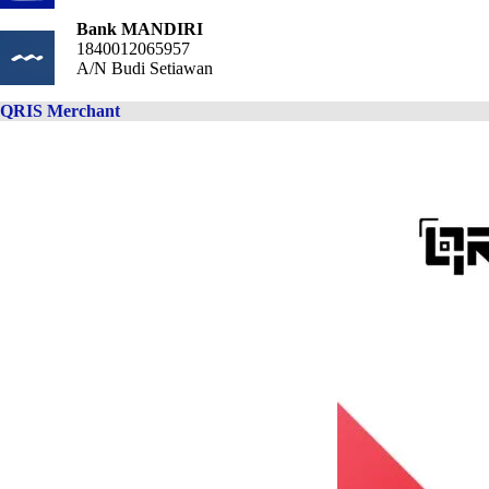
Bank MANDIRI
1840012065957
A/N Budi Setiawan
QRIS Merchant