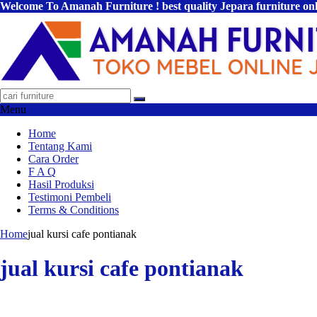
Welcome To Amanah Furniture ! best quality Jepara furniture on
Menu
Home
Tentang Kami
Cara Order
F A Q
Hasil Produksi
Testimoni Pembeli
Terms & Conditions
Home
jual kursi cafe pontianak
jual kursi cafe pontianak