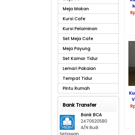
M
Meja Makan
R
Kursi Cafe
Kursi Pelaminan
Set Meja Cafe
Meja Payung
Set Kamar Tidur
Lemari Pakaian
Tempat Tidur
Pintu Rumah
Ku
V
Bank Transfer
R
Bank BCA
2470620580
A/N Budi
Setiawan