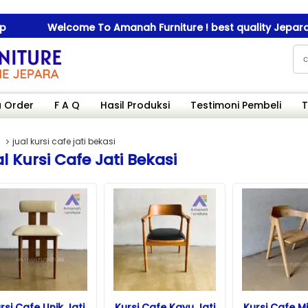
Welcome To Amanah Furniture ! best quality Jepara fur
Welcome To Amanah Furniture ! best quality Jepara fur
 Order
F A Q
Hasil Produksi
Testimoni Pembeli
T
jual kursi cafe jati bekasi
l Kursi Cafe Jati Bekasi
rsi Cafe Unik Jati
Kursi Cafe Kayu Jati
Kursi Cafe M