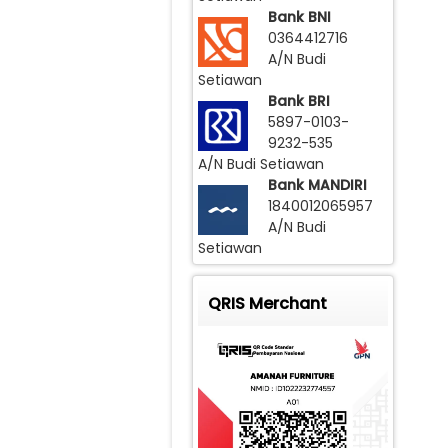
Bank BNI
0364412716
A/N Budi
Setiawan
Bank BRI
5897-0103-
9232-535
A/N Budi Setiawan
Bank MANDIRI
1840012065957
A/N Budi
Setiawan
QRIS Merchant