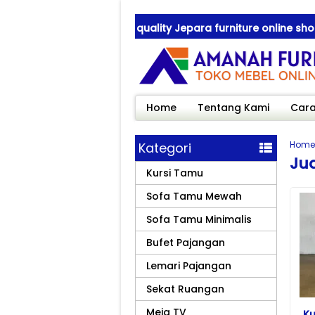
nah Furniture ! best quality Jepara furniture online shop
nah Furniture ! best quality Jepara furniture online shop
Home
Tentang Kami
Cara
Home
Kategori
Jua
Kursi Tamu
Sofa Tamu Mewah
Sofa Tamu Minimalis
Bufet Pajangan
Lemari Pajangan
Sekat Ruangan
Meja TV
Ku