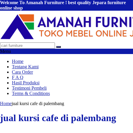
Welcome To Amanah Furniture ! best quality Jepara furniture
online shop
Menu
Home
Tentang Kami
Cara Order
F A Q
Hasil Produksi
Testimoni Pembeli
Terms & Conditions
Home
jual kursi cafe di palembang
jual kursi cafe di palembang