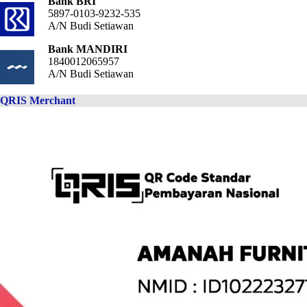
Bank BRI
5897-0103-9232-535
A/N Budi Setiawan
Bank MANDIRI
1840012065957
A/N Budi Setiawan
QRIS Merchant