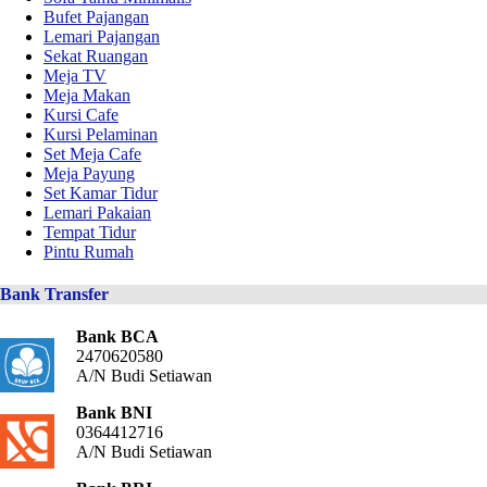
Bufet Pajangan
Lemari Pajangan
Sekat Ruangan
Meja TV
Meja Makan
Kursi Cafe
Kursi Pelaminan
Set Meja Cafe
Meja Payung
Set Kamar Tidur
Lemari Pakaian
Tempat Tidur
Pintu Rumah
Bank Transfer
Bank BCA
2470620580
A/N Budi Setiawan
Bank BNI
0364412716
A/N Budi Setiawan