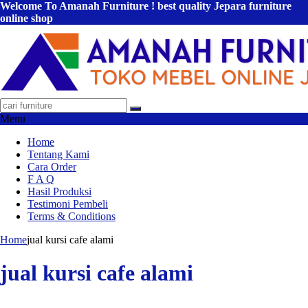
Welcome To Amanah Furniture ! best quality Jepara furniture
online shop
Menu
Home
Tentang Kami
Cara Order
F A Q
Hasil Produksi
Testimoni Pembeli
Terms & Conditions
Home
jual kursi cafe alami
jual kursi cafe alami