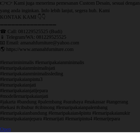
👉👉 Kami juga menerima pemesanan Custom Desain, sesuai dengan
yang anda inginkan. Info lebih lanjut, segera hub. Kami
KONTAK KAMI 👇👇
➖➖➖➖➖➖➖➖➖➖➖➖➖➖➖ ㅤ
☎ Call: 081229525525 (Budi)
📱 Telegram/WA: 081229525525
📧 Email: amanahfurniture@yahoo.com
🌎 https://www.amanahfurniture.com
#lemariminimalis #lemaripakaianminimalis
#lemaripakaianminimalisjati
#lemaripakaianminimalissleding
#lemaripakaianpintu3
#lemaripakaianjati
#lemaripakaianjatijepara
#modellemaripakaianjati
#jakarta #bandung #palembang #surabaya #makassar #tangerang
#bekasi #cibubur #cibinong #lemaripakaianpalembang
#lemaripakaianbandung #lemaripakaian4pintu #lemaripakaianukir
#lemaripakaianjepara #lemarijati #lemaripintu4 #lemarijepara
Open