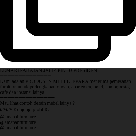
LEMARI PAKAIAN JATI 4 PINTU PRESIDEN
➖➖➖➖➖➖➖➖➖➖➖➖➖➖
Kami adalah PRODUSEN MEBEL JEPARA menerima pemesanan
furniture untuk perlengkapan rumah, apartemen, hotel, kantor, resto,
cafe dan instansi lainya.
➖➖➖➖➖➖➖➖➖➖➖➖➖➖➖
Mau lihat contoh desain mebel lainya ?
👉👉 Kunjungi profil IG
@amanahfurniture
@amanahfurniture
@amanahfurniture