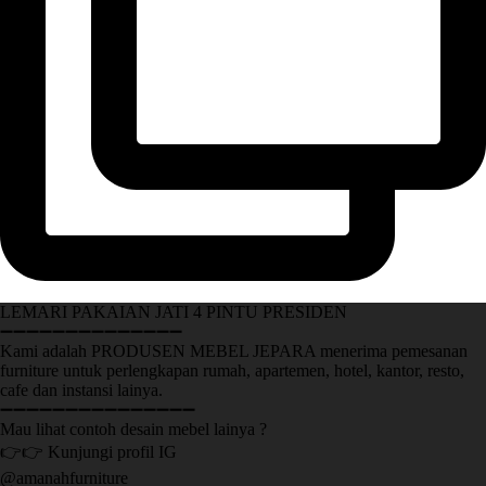
LEMARI PAKAIAN JATI 4 PINTU PRESIDEN
➖➖➖➖➖➖➖➖➖➖➖➖➖➖
Kami adalah PRODUSEN MEBEL JEPARA menerima pemesanan
furniture untuk perlengkapan rumah, apartemen, hotel, kantor, resto,
cafe dan instansi lainya.
➖➖➖➖➖➖➖➖➖➖➖➖➖➖➖
Mau lihat contoh desain mebel lainya ?
👉👉 Kunjungi profil IG
@amanahfurniture