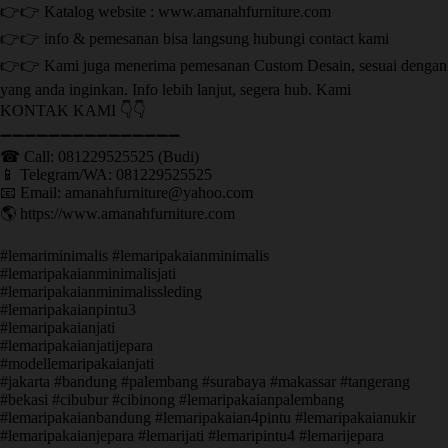
👉👉 Katalog website : www.amanahfurniture.com
👉👉 info & pemesanan bisa langsung hubungi contact kami
👉👉 Kami juga menerima pemesanan Custom Desain, sesuai dengan
yang anda inginkan. Info lebih lanjut, segera hub. Kami
KONTAK KAMI 👇👇
➖➖➖➖➖➖➖➖➖➖➖➖➖➖➖ ㅤ
☎ Call: 081229525525 (Budi)
📱 Telegram/WA: 081229525525
📧 Email: amanahfurniture@yahoo.com
🌎 https://www.amanahfurniture.com
#lemariminimalis #lemaripakaianminimalis
#lemaripakaianminimalisjati
#lemaripakaianminimalissleding
#lemaripakaianpintu3
#lemaripakaianjati
#lemaripakaianjatijepara
#modellemaripakaianjati
#jakarta #bandung #palembang #surabaya #makassar #tangerang
#bekasi #cibubur #cibinong #lemaripakaianpalembang
#lemaripakaianbandung #lemaripakaian4pintu #lemaripakaianukir
#lemaripakaianjepara #lemarijati #lemaripintu4 #lemarijepara