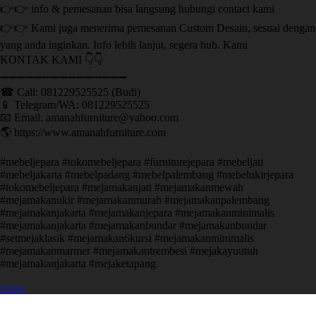
👉👉 info & pemesanan bisa langsung hubungi contact kami
👉👉 Kami juga menerima pemesanan Custom Desain, sesuai dengan
yang anda inginkan. Info lebih lanjut, segera hub. Kami
KONTAK KAMI 👇👇
➖➖➖➖➖➖➖➖➖➖➖➖➖➖➖ ㅤ
☎ Call: 081229525525 (Budi)
📱 Telegram/WA: 081229525525
📧 Email: amanahfurniture@yahoo.com
🌎 https://www.amanahfurniture.com
#mebeljepara #tokomebeljepara #furniturejepara #mebeljati
#mebeljakarta #mebelpadang #mebelpalembang #mebelukirjepara
#tokomebeljepara #mejamakanjati #mejamakanmewah
#mejamakanukir #mejamakanmurah #mejamakanpalembang
#mejamakanjakarta #mejamakanjepara #mejamakanminimalis
#mejamakanjakarta #mejamakanbundar #mejamakanbundar
#setmejaklasik #mejamakan6kursi #mejamakanminimalis
#mejamakanmarmer #mejamakantrembesi #mejakayuutuh
#mejamakanjakarta #mejaketapang
Open