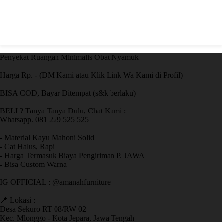
Penyekat Ruangan Minimalis Obat Nyamuk
Harga Rp. - (DM Kami atau Klik Link Wa Kami di Profil)
BISA COD, Bayar Ditempat (s&k berlaku)
BELI ? Tanya Tanya Dulu, Chat Kami :
Whatsapp. 081 229 525 525
- Material Kayu Mahoni Solid
- Cat Halus, Rapi
- Harga Termasuk Biaya Pengiriman P. JAWA
- Bisa Custom Warna
IG OFFICIAL : @amanahfurniture
📍 Lokasi :
Desa Sekuro RT 08/RW 02
Kec. Mlonggo - Kota Jepara, Jawa Tengah