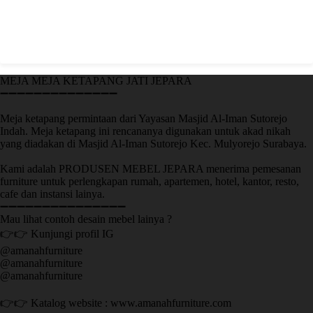
MEJA MEJA KETAPANG JATI JEPARA
➖➖➖➖➖➖➖➖➖➖➖➖➖➖
Meja ketapang permintaan dari Yayasan Masjid Al-Iman Sutorejo
Indah. Meja ketapang ini rencananya digunakan untuk akad nikah
yang diadakan di Masjid Al-Iman Sutorejo Kec. Mulyorejo Surabaya.
Kami adalah PRODUSEN MEBEL JEPARA menerima pemesanan
furniture untuk perlengkapan rumah, apartemen, hotel, kantor, resto,
cafe dan instansi lainya.
➖➖➖➖➖➖➖➖➖➖➖➖➖➖➖
Mau lihat contoh desain mebel lainya ?
👉👉 Kunjungi profil IG
@amanahfurniture
@amanahfurniture
@amanahfurniture
👉👉 Katalog website : www.amanahfurniture.com