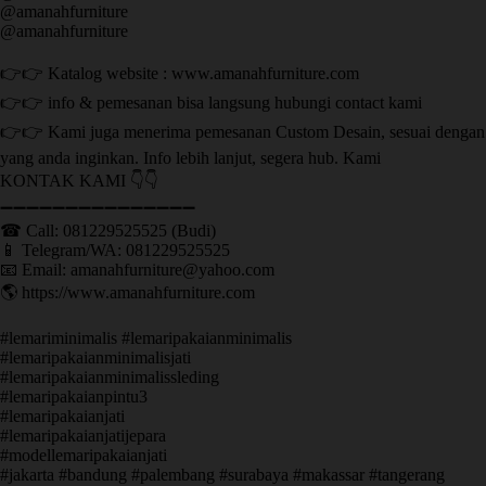
@amanahfurniture
@amanahfurniture
👉👉 Katalog website : www.amanahfurniture.com
👉👉 info & pemesanan bisa langsung hubungi contact kami
👉👉 Kami juga menerima pemesanan Custom Desain, sesuai dengan
yang anda inginkan. Info lebih lanjut, segera hub. Kami
KONTAK KAMI 👇👇
➖➖➖➖➖➖➖➖➖➖➖➖➖➖➖ ㅤ
☎ Call: 081229525525 (Budi)
📱 Telegram/WA: 081229525525
📧 Email: amanahfurniture@yahoo.com
🌎 https://www.amanahfurniture.com
#lemariminimalis #lemaripakaianminimalis
#lemaripakaianminimalisjati
#lemaripakaianminimalissleding
#lemaripakaianpintu3
#lemaripakaianjati
#lemaripakaianjatijepara
#modellemaripakaianjati
#jakarta #bandung #palembang #surabaya #makassar #tangerang