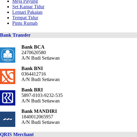
Meja Payung
Set Kamar Tidur
Lemari Pakaian
Tempat Tidur
Pintu Rumah
Bank Transfer
Bank BCA
2470620580
A/N Budi Setiawan
Bank BNI
0364412716
A/N Budi Setiawan
Bank BRI
5897-0103-9232-535
A/N Budi Setiawan
Bank MANDIRI
1840012065957
A/N Budi Setiawan
QRIS Merchant