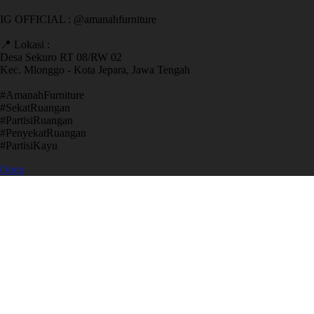
IG OFFICIAL : @amanahfurniture
📍 Lokasi :
Desa Sekuro RT 08/RW 02
Kec. Mlonggo - Kota Jepara, Jawa Tengah
​#AmanahFurniture
​#SekatRuangan
​#PartisiRuangan
​#PenyekatRuangan
​#PartisiKayu
Open