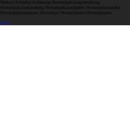
#bekasi #cibubur #cibinong #lemaripakaianpalembang
#lemaripakaianbandung #lemaripakaian4pintu #lemaripakaianukir
#lemaripakaianjepara #lemarijati #lemaripintu4 #lemarijepara
Open