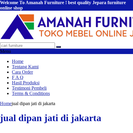
Welcome To Amanah Furniture ! best quality Jepara furniture
online shop
Menu
Home
Tentang Kami
Cara Order
F A Q
Hasil Produksi
Testimoni Pembeli
Terms & Conditions
Home
jual dipan jati di jakarta
jual dipan jati di jakarta