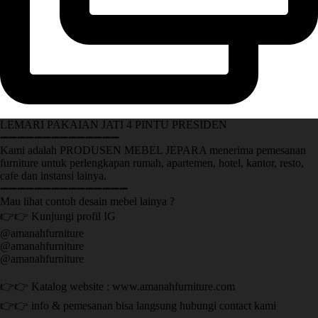
LEMARI PAKAIAN JATI 4 PINTU PRESIDEN
➖➖➖➖➖➖➖➖➖➖➖➖➖➖
Kami adalah PRODUSEN MEBEL JEPARA menerima pemesanan
furniture untuk perlengkapan rumah, apartemen, hotel, kantor, resto,
cafe dan instansi lainya.
➖➖➖➖➖➖➖➖➖➖➖➖➖➖➖
Mau lihat contoh desain mebel lainya ?
👉👉 Kunjungi profil IG
@amanahfurniture
@amanahfurniture
@amanahfurniture
👉👉 Katalog website : www.amanahfurniture.com
👉👉 info & pemesanan bisa langsung hubungi contact kami