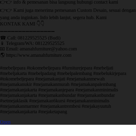
👉👉 info & pemesanan bisa langsung hubungi contact kami
👉👉 Kami juga menerima pemesanan Custom Desain, sesuai dengan
yang anda inginkan. Info lebih lanjut, segera hub. Kami
KONTAK KAMI 👇👇
➖➖➖➖➖➖➖➖➖➖➖➖➖➖➖ ㅤ
☎ Call: 081229525525 (Budi)
📱 Telegram/WA: 081229525525
📧 Email: amanahfurniture@yahoo.com
🌎 https://www.amanahfurniture.com
#mebeljepara #tokomebeljepara #furniturejepara #mebeljati
#mebeljakarta #mebelpadang #mebelpalembang #mebelukirjepara
#tokomebeljepara #mejamakanjati #mejamakanmewah
#mejamakanukir #mejamakanmurah #mejamakanpalembang
#mejamakanjakarta #mejamakanjepara #mejamakanminimalis
#mejamakanjakarta #mejamakanbundar #mejamakanbundar
#setmejaklasik #mejamakan6kursi #mejamakanminimalis
#mejamakanmarmer #mejamakantrembesi #mejakayuutuh
#mejamakanjakarta #mejaketapang
Open