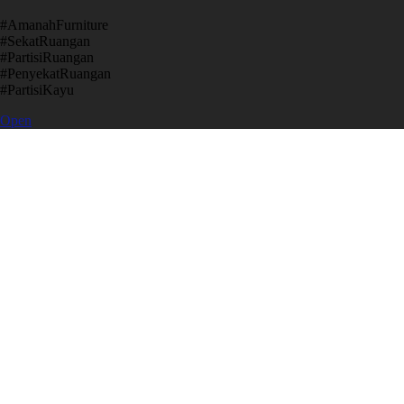
​#AmanahFurniture
​#SekatRuangan
​#PartisiRuangan
​#PenyekatRuangan
​#PartisiKayu
Open