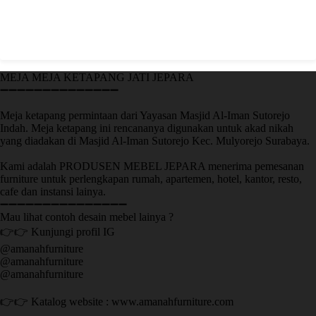
MEJA MEJA KETAPANG JATI JEPARA
➖➖➖➖➖➖➖➖➖➖➖➖➖➖
Meja ketapang permintaan dari Yayasan Masjid Al-Iman Sutorejo
Indah. Meja ketapang ini rencananya digunakan untuk akad nikah
yang diadakan di Masjid Al-Iman Sutorejo Kec. Mulyorejo Surabaya.
Kami adalah PRODUSEN MEBEL JEPARA menerima pemesanan
furniture untuk perlengkapan rumah, apartemen, hotel, kantor, resto,
cafe dan instansi lainya.
➖➖➖➖➖➖➖➖➖➖➖➖➖➖➖
Mau lihat contoh desain mebel lainya ?
👉👉 Kunjungi profil IG
@amanahfurniture
@amanahfurniture
@amanahfurniture
👉👉 Katalog website : www.amanahfurniture.com