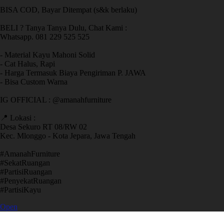
BISA COD, Bayar Ditempat (s&k berlaku)
BELI ? Tanya Tanya Dulu, Chat Kami :
Whatsapp. 081 229 525 525
- Material Kayu Mahoni Solid
- Cat Halus, Rapi
- Harga Termasuk Biaya Pengiriman P. JAWA
- Bisa Custom Warna
IG OFFICIAL : @amanahfurniture
📍 Lokasi :
Desa Sekuro RT 08/RW 02
Kec. Mlonggo - Kota Jepara, Jawa Tengah
​#AmanahFurniture
​#SekatRuangan
​#PartisiRuangan
​#PenyekatRuangan
​#PartisiKayu
Open