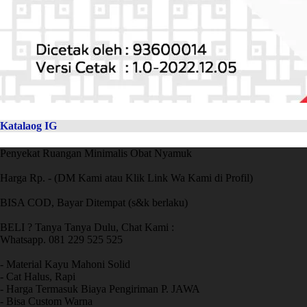
Katalaog IG
Penyekat Ruangan Minimalis Obat Nyamuk
Harga Rp. - (DM Kami atau Klik Link Wa Kami di Profil)
BISA COD, Bayar Ditempat (s&k berlaku)
BELI ? Tanya Tanya Dulu, Chat Kami :
Whatsapp. 081 229 525 525
- Material Kayu Mahoni Solid
- Cat Halus, Rapi
- Harga Termasuk Biaya Pengiriman P. JAWA
- Bisa Custom Warna