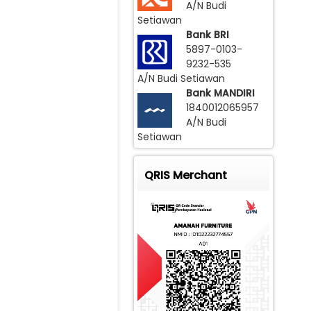
A/N Budi
Setiawan
Bank BRI
5897-0103-
9232-535
A/N Budi Setiawan
Bank MANDIRI
1840012065957
A/N Budi
Setiawan
QRIS Merchant