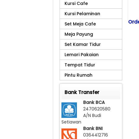
Kursi Cafe
Kursi Pelaminan
Orde
Set Meja Cafe
Tel
Meja Payung
081
Set Kamar Tidur
Kiri
Scr
Lemari Pakaian
Ko
Tempat Tidur
Pintu Rumah
Na
Bar
Bank Transfer
Bank BCA
2470620580
Har
A/N Budi
Setiawan
Bank BNI
0364412716