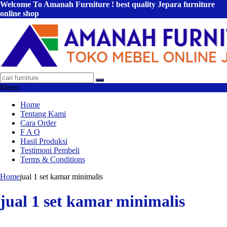
Welcome To Amanah Furniture ! best quality Jepara furniture
online shop
Menu
Home
Tentang Kami
Cara Order
F A Q
Hasil Produksi
Testimoni Pembeli
Terms & Conditions
Home
jual 1 set kamar minimalis
jual 1 set kamar minimalis