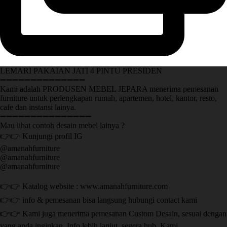
LEMARI PAKAIAN JATI 4 PINTU PRESIDEN
➖➖➖➖➖➖➖➖➖➖➖➖➖➖
Kami adalah PRODUSEN MEBEL JEPARA menerima pemesanan
furniture untuk perlengkapan rumah, apartemen, hotel, kantor, resto,
cafe dan instansi lainya.
➖➖➖➖➖➖➖➖➖➖➖➖➖➖➖
Mau lihat contoh desain mebel lainya ?
👉👉 Kunjungi profil IG
@amanahfurniture
@amanahfurniture
@amanahfurniture
👉👉 Katalog website : www.amanahfurniture.com
👉👉 info & pemesanan bisa langsung hubungi contact kami
👉👉 Kami juga menerima pemesanan Custom Desain, sesuai dengan
yang anda inginkan. Info lebih lanjut, segera hub. Kami