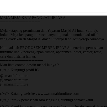
MEJA MEJA KETAPANG JATI JEPARA
➖➖➖➖➖➖➖➖➖➖➖➖➖➖
Meja ketapang permintaan dari Yayasan Masjid Al-Iman Sutorejo
Indah. Meja ketapang ini rencananya digunakan untuk akad nikah
yang diadakan di Masjid Al-Iman Sutorejo Kec. Mulyorejo Surabaya.
Kami adalah PRODUSEN MEBEL JEPARA menerima pemesanan
furniture untuk perlengkapan rumah, apartemen, hotel, kantor, resto,
cafe dan instansi lainya.
➖➖➖➖➖➖➖➖➖➖➖➖➖➖➖
Mau lihat contoh desain mebel lainya ?
👉👉 Kunjungi profil IG
@amanahfurniture
@amanahfurniture
@amanahfurniture
👉👉 Katalog website : www.amanahfurniture.com
👉👉 info & pemesanan bisa langsung hubungi contact kami
👉👉 Kami juga menerima pemesanan Custom Desain, sesuai dengan