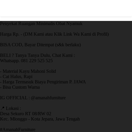
Penyekat Ruangan Minimalis Obat Nyamuk
Harga Rp. - (DM Kami atau Klik Link Wa Kami di Profil)
BISA COD, Bayar Ditempat (s&k berlaku)
BELI ? Tanya Tanya Dulu, Chat Kami :
Whatsapp. 081 229 525 525
- Material Kayu Mahoni Solid
- Cat Halus, Rapi
- Harga Termasuk Biaya Pengiriman P. JAWA
- Bisa Custom Warna
IG OFFICIAL : @amanahfurniture
📍 Lokasi :
Desa Sekuro RT 08/RW 02
Kec. Mlonggo - Kota Jepara, Jawa Tengah
​#AmanahFurniture