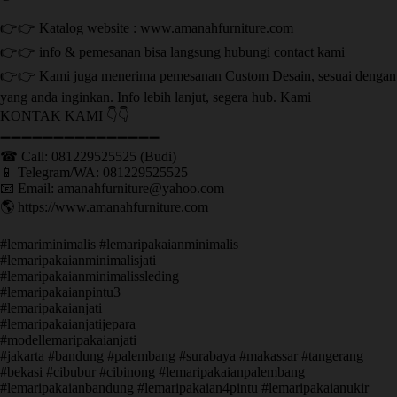
👉👉 Katalog website : www.amanahfurniture.com
👉👉 info & pemesanan bisa langsung hubungi contact kami
👉👉 Kami juga menerima pemesanan Custom Desain, sesuai dengan
yang anda inginkan. Info lebih lanjut, segera hub. Kami
KONTAK KAMI 👇👇
➖➖➖➖➖➖➖➖➖➖➖➖➖➖➖ ㅤ
☎ Call: 081229525525 (Budi)
📱 Telegram/WA: 081229525525
📧 Email: amanahfurniture@yahoo.com
🌎 https://www.amanahfurniture.com
#lemariminimalis #lemaripakaianminimalis
#lemaripakaianminimalisjati
#lemaripakaianminimalissleding
#lemaripakaianpintu3
#lemaripakaianjati
#lemaripakaianjatijepara
#modellemaripakaianjati
#jakarta #bandung #palembang #surabaya #makassar #tangerang
#bekasi #cibubur #cibinong #lemaripakaianpalembang
#lemaripakaianbandung #lemaripakaian4pintu #lemaripakaianukir