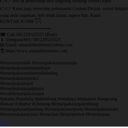
👉👉 info & pemesanan bisa langsung hubungi contact kami
👉👉 Kami juga menerima pemesanan Custom Desain, sesuai dengan
yang anda inginkan. Info lebih lanjut, segera hub. Kami
KONTAK KAMI 👇👇
➖➖➖➖➖➖➖➖➖➖➖➖➖➖➖ ㅤ
☎ Call: 081229525525 (Budi)
📱 Telegram/WA: 081229525525
📧 Email: amanahfurniture@yahoo.com
🌎 https://www.amanahfurniture.com
#lemariminimalis #lemaripakaianminimalis
#lemaripakaianminimalisjati
#lemaripakaianminimalissleding
#lemaripakaianpintu3
#lemaripakaianjati
#lemaripakaianjatijepara
#modellemaripakaianjati
#jakarta #bandung #palembang #surabaya #makassar #tangerang
#bekasi #cibubur #cibinong #lemaripakaianpalembang
#lemaripakaianbandung #lemaripakaian4pintu #lemaripakaianukir
#lemaripakaianjepara #lemarijati #lemaripintu4 #lemarijepara
Open