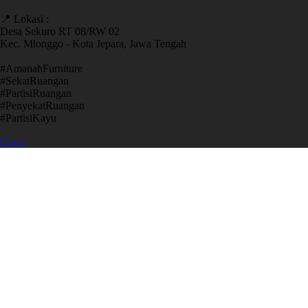
📍 Lokasi :
Desa Sekuro RT 08/RW 02
Kec. Mlonggo - Kota Jepara, Jawa Tengah
​#AmanahFurniture
​#SekatRuangan
​#PartisiRuangan
​#PenyekatRuangan
​#PartisiKayu
Open