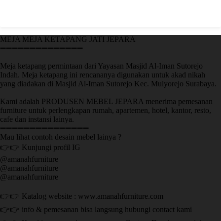
MEJA MEJA KETAPANG JATI JEPARA
➖➖➖➖➖➖➖➖➖➖➖➖➖➖
Meja ketapang permintaan dari Yayasan Masjid Al-Iman Sutorejo
Indah. Meja ketapang ini rencananya digunakan untuk akad nikah
yang diadakan di Masjid Al-Iman Sutorejo Kec. Mulyorejo Surabaya.
Kami adalah PRODUSEN MEBEL JEPARA menerima pemesanan
furniture untuk perlengkapan rumah, apartemen, hotel, kantor, resto,
cafe dan instansi lainya.
➖➖➖➖➖➖➖➖➖➖➖➖➖➖➖
Mau lihat contoh desain mebel lainya ?
👉👉 Kunjungi profil IG
@amanahfurniture
@amanahfurniture
@amanahfurniture
👉👉 Katalog website : www.amanahfurniture.com
👉👉 info & pemesanan bisa langsung hubungi contact kami