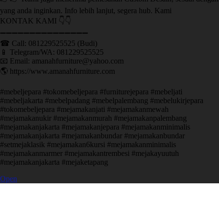
yang anda inginkan. Info lebih lanjut, segera hub. Kami
KONTAK KAMI 👇👇
➖➖➖➖➖➖➖➖➖➖➖➖➖➖➖ ㅤ
☎ Call: 081229525525 (Budi)
📱 Telegram/WA: 081229525525
📧 Email: amanahfurniture@yahoo.com
🌎 https://www.amanahfurniture.com
#mebeljepara #tokomebeljepara #furniturejepara #mebeljati
#mebeljakarta #mebelpadang #mebelpalembang #mebelukirjepara
#tokomebeljepara #mejamakanjati #mejamakanmewah
#mejamakanukir #mejamakanmurah #mejamakanpalembang
#mejamakanjakarta #mejamakanjepara #mejamakanminimalis
#mejamakanjakarta #mejamakanbundar #mejamakanbundar
#setmejaklasik #mejamakan6kursi #mejamakanminimalis
#mejamakanmarmer #mejamakantrembesi #mejakayuutuh
#mejamakanjakarta #mejaketapang
Open