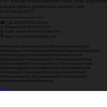
👉👉 Kami juga menerima pemesanan Custom Desain, sesuai dengan
yang anda inginkan. Info lebih lanjut, segera hub. Kami
KONTAK KAMI 👇👇
➖➖➖➖➖➖➖➖➖➖➖➖➖➖➖ ㅤ
☎ Call: 081229525525 (Budi)
📱 Telegram/WA: 081229525525
📧 Email: amanahfurniture@yahoo.com
🌎 https://www.amanahfurniture.com
#mebeljepara #tokomebeljepara #furniturejepara #mebeljati
#mebeljakarta #mebelpadang #mebelpalembang #mebelukirjepara
#tokomebeljepara #mejamakanjati #mejamakanmewah
#mejamakanukir #mejamakanmurah #mejamakanpalembang
#mejamakanjakarta #mejamakanjepara #mejamakanminimalis
#mejamakanjakarta #mejamakanbundar #mejamakanbundar
#setmejaklasik #mejamakan6kursi #mejamakanminimalis
#mejamakanmarmer #mejamakantrembesi #mejakayuutuh
#mejamakanjakarta #mejaketapang
Open