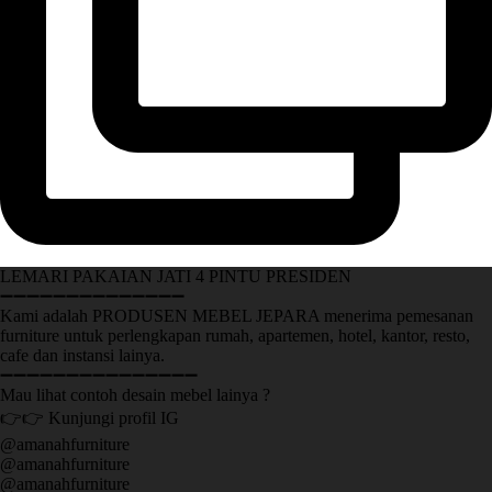
LEMARI PAKAIAN JATI 4 PINTU PRESIDEN
➖➖➖➖➖➖➖➖➖➖➖➖➖➖
Kami adalah PRODUSEN MEBEL JEPARA menerima pemesanan
furniture untuk perlengkapan rumah, apartemen, hotel, kantor, resto,
cafe dan instansi lainya.
➖➖➖➖➖➖➖➖➖➖➖➖➖➖➖
Mau lihat contoh desain mebel lainya ?
👉👉 Kunjungi profil IG
@amanahfurniture
@amanahfurniture
@amanahfurniture