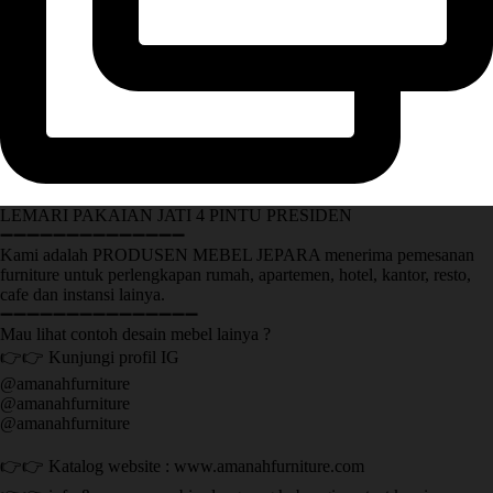
LEMARI PAKAIAN JATI 4 PINTU PRESIDEN
➖➖➖➖➖➖➖➖➖➖➖➖➖➖
Kami adalah PRODUSEN MEBEL JEPARA menerima pemesanan
furniture untuk perlengkapan rumah, apartemen, hotel, kantor, resto,
cafe dan instansi lainya.
➖➖➖➖➖➖➖➖➖➖➖➖➖➖➖
Mau lihat contoh desain mebel lainya ?
👉👉 Kunjungi profil IG
@amanahfurniture
@amanahfurniture
@amanahfurniture
👉👉 Katalog website : www.amanahfurniture.com