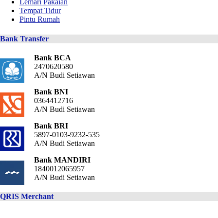
Lemari Pakaian
Tempat Tidur
Pintu Rumah
Bank Transfer
Bank BCA
2470620580
A/N Budi Setiawan
Bank BNI
0364412716
A/N Budi Setiawan
Bank BRI
5897-0103-9232-535
A/N Budi Setiawan
Bank MANDIRI
1840012065957
A/N Budi Setiawan
QRIS Merchant