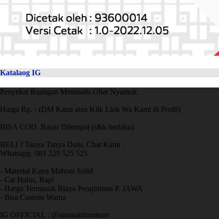
Katalaog IG
Penyekat Ruangan Minimalis Obat Nyamuk
Harga Rp. - (DM Kami atau Klik Link Wa Kami di Profil)
BISA COD, Bayar Ditempat (s&k berlaku)
BELI ? Tanya Tanya Dulu, Chat Kami :
Whatsapp. 081 229 525 525
- Material Kayu Mahoni Solid
- Cat Halus, Rapi
- Harga Termasuk Biaya Pengiriman P. JAWA
- Bisa Custom Warna
IG OFFICIAL : @amanahfurniture