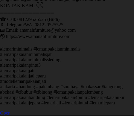
KONTAK KAMI 👇👇
➖➖➖➖➖➖➖➖➖➖➖➖➖➖➖ ㅤ
☎ Call: 081229525525 (Budi)
📱 Telegram/WA: 081229525525
📧 Email: amanahfurniture@yahoo.com
🌎 https://www.amanahfurniture.com
#lemariminimalis #lemaripakaianminimalis
#lemaripakaianminimalisjati
#lemaripakaianminimalissleding
#lemaripakaianpintu3
#lemaripakaianjati
#lemaripakaianjatijepara
#modellemaripakaianjati
#jakarta #bandung #palembang #surabaya #makassar #tangerang
#bekasi #cibubur #cibinong #lemaripakaianpalembang
#lemaripakaianbandung #lemaripakaian4pintu #lemaripakaianukir
#lemaripakaianjepara #lemarijati #lemaripintu4 #lemarijepara
Open