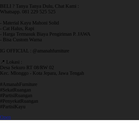
BELI ? Tanya Tanya Dulu, Chat Kami :
Whatsapp. 081 229 525 525
- Material Kayu Mahoni Solid
- Cat Halus, Rapi
- Harga Termasuk Biaya Pengiriman P. JAWA
- Bisa Custom Warna
IG OFFICIAL : @amanahfurniture
📍 Lokasi :
Desa Sekuro RT 08/RW 02
Kec. Mlonggo - Kota Jepara, Jawa Tengah
​#AmanahFurniture
​#SekatRuangan
​#PartisiRuangan
​#PenyekatRuangan
​#PartisiKayu
Open