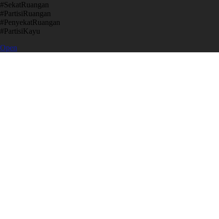
​#SekatRuangan
​#PartisiRuangan
​#PenyekatRuangan
​#PartisiKayu
Open