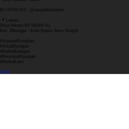
IG OFFICIAL : @amanahfurniture
📍 Lokasi :
Desa Sekuro RT 08/RW 02
Kec. Mlonggo - Kota Jepara, Jawa Tengah
​#AmanahFurniture
​#SekatRuangan
​#PartisiRuangan
​#PenyekatRuangan
​#PartisiKayu
Open