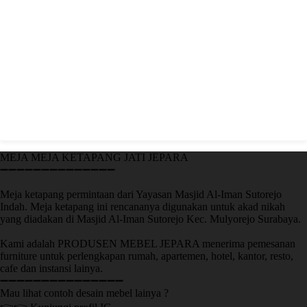
MEJA MEJA KETAPANG JATI JEPARA
➖➖➖➖➖➖➖➖➖➖➖➖➖➖
Meja ketapang permintaan dari Yayasan Masjid Al-Iman Sutorejo
Indah. Meja ketapang ini rencananya digunakan untuk akad nikah
yang diadakan di Masjid Al-Iman Sutorejo Kec. Mulyorejo Surabaya.
Kami adalah PRODUSEN MEBEL JEPARA menerima pemesanan
furniture untuk perlengkapan rumah, apartemen, hotel, kantor, resto,
cafe dan instansi lainya.
➖➖➖➖➖➖➖➖➖➖➖➖➖➖➖
Mau lihat contoh desain mebel lainya ?