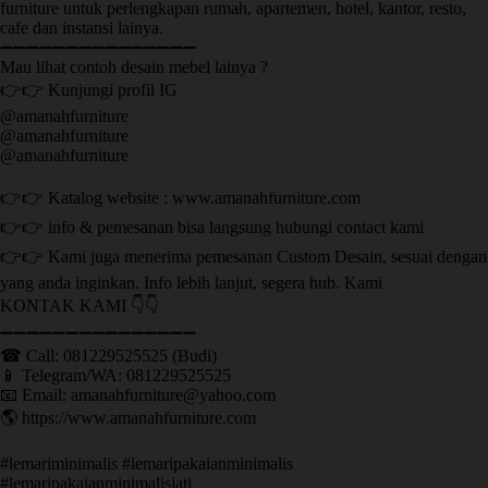
furniture untuk perlengkapan rumah, apartemen, hotel, kantor, resto,
cafe dan instansi lainya.
➖➖➖➖➖➖➖➖➖➖➖➖➖➖➖
Mau lihat contoh desain mebel lainya ?
👉👉 Kunjungi profil IG
@amanahfurniture
@amanahfurniture
@amanahfurniture
👉👉 Katalog website : www.amanahfurniture.com
👉👉 info & pemesanan bisa langsung hubungi contact kami
👉👉 Kami juga menerima pemesanan Custom Desain, sesuai dengan
yang anda inginkan. Info lebih lanjut, segera hub. Kami
KONTAK KAMI 👇👇
➖➖➖➖➖➖➖➖➖➖➖➖➖➖➖ ㅤ
☎ Call: 081229525525 (Budi)
📱 Telegram/WA: 081229525525
📧 Email: amanahfurniture@yahoo.com
🌎 https://www.amanahfurniture.com
#lemariminimalis #lemaripakaianminimalis
#lemaripakaianminimalisjati