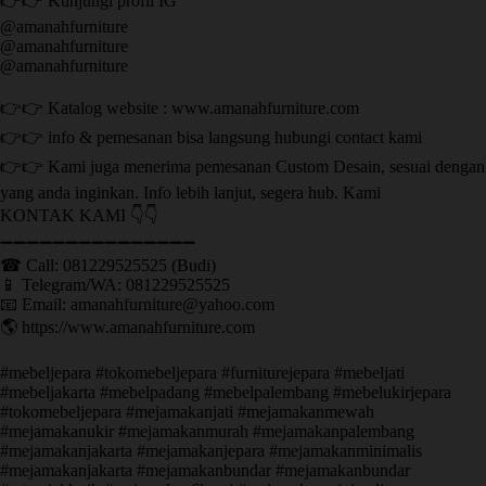
👉👉 Kunjungi profil IG
@amanahfurniture
@amanahfurniture
@amanahfurniture
👉👉 Katalog website : www.amanahfurniture.com
👉👉 info & pemesanan bisa langsung hubungi contact kami
👉👉 Kami juga menerima pemesanan Custom Desain, sesuai dengan
yang anda inginkan. Info lebih lanjut, segera hub. Kami
KONTAK KAMI 👇👇
➖➖➖➖➖➖➖➖➖➖➖➖➖➖➖ ㅤ
☎ Call: 081229525525 (Budi)
📱 Telegram/WA: 081229525525
📧 Email: amanahfurniture@yahoo.com
🌎 https://www.amanahfurniture.com
#mebeljepara #tokomebeljepara #furniturejepara #mebeljati
#mebeljakarta #mebelpadang #mebelpalembang #mebelukirjepara
#tokomebeljepara #mejamakanjati #mejamakanmewah
#mejamakanukir #mejamakanmurah #mejamakanpalembang
#mejamakanjakarta #mejamakanjepara #mejamakanminimalis
#mejamakanjakarta #mejamakanbundar #mejamakanbundar