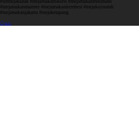
#setmejaklasik #mejamakan6kursi #mejamakanminimalis
#mejamakanmarmer #mejamakantrembesi #mejakayuutuh
#mejamakanjakarta #mejaketapang
Open