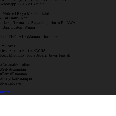
Whatsapp. 081 229 525 525
- Material Kayu Mahoni Solid
- Cat Halus, Rapi
- Harga Termasuk Biaya Pengiriman P. JAWA
- Bisa Custom Warna
IG OFFICIAL : @amanahfurniture
📍 Lokasi :
Desa Sekuro RT 08/RW 02
Kec. Mlonggo - Kota Jepara, Jawa Tengah
​#AmanahFurniture
​#SekatRuangan
​#PartisiRuangan
​#PenyekatRuangan
​#PartisiKayu
Open