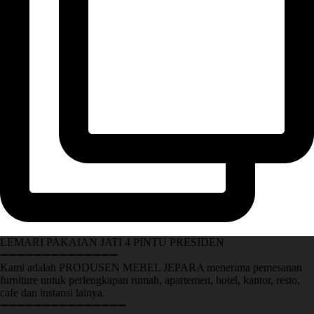
LEMARI PAKAIAN JATI 4 PINTU PRESIDEN
➖➖➖➖➖➖➖➖➖➖➖➖➖➖
Kami adalah PRODUSEN MEBEL JEPARA menerima pemesanan
furniture untuk perlengkapan rumah, apartemen, hotel, kantor, resto,
cafe dan instansi lainya.
➖➖➖➖➖➖➖➖➖➖➖➖➖➖➖