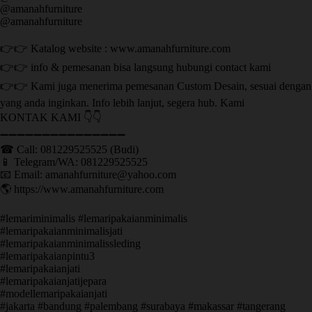
@amanahfurniture
@amanahfurniture
👉👉 Katalog website : www.amanahfurniture.com
👉👉 info & pemesanan bisa langsung hubungi contact kami
👉👉 Kami juga menerima pemesanan Custom Desain, sesuai dengan
yang anda inginkan. Info lebih lanjut, segera hub. Kami
KONTAK KAMI 👇👇
➖➖➖➖➖➖➖➖➖➖➖➖➖➖➖ ㅤ
☎ Call: 081229525525 (Budi)
📱 Telegram/WA: 081229525525
📧 Email: amanahfurniture@yahoo.com
🌎 https://www.amanahfurniture.com
#lemariminimalis #lemaripakaianminimalis
#lemaripakaianminimalisjati
#lemaripakaianminimalissleding
#lemaripakaianpintu3
#lemaripakaianjati
#lemaripakaianjatijepara
#modellemaripakaianjati
#jakarta #bandung #palembang #surabaya #makassar #tangerang