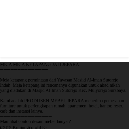
MEJA MEJA KETAPANG JATI JEPARA
➖➖➖➖➖➖➖➖➖➖➖➖➖➖
Meja ketapang permintaan dari Yayasan Masjid Al-Iman Sutorejo
Indah. Meja ketapang ini rencananya digunakan untuk akad nikah
yang diadakan di Masjid Al-Iman Sutorejo Kec. Mulyorejo Surabaya.
Kami adalah PRODUSEN MEBEL JEPARA menerima pemesanan
furniture untuk perlengkapan rumah, apartemen, hotel, kantor, resto,
cafe dan instansi lainya.
➖➖➖➖➖➖➖➖➖➖➖➖➖➖➖
Mau lihat contoh desain mebel lainya ?
👉👉 Kunjungi profil IG