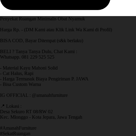
Penyekat Ruangan Minimalis Obat Nyamuk
Harga Rp. - (DM Kami atau Klik Link Wa Kami di Profil)
BISA COD, Bayar Ditempat (s&k berlaku)
BELI ? Tanya Tanya Dulu, Chat Kami :
Whatsapp. 081 229 525 525
- Material Kayu Mahoni Solid
- Cat Halus, Rapi
- Harga Termasuk Biaya Pengiriman P. JAWA
- Bisa Custom Warna
IG OFFICIAL : @amanahfurniture
📍 Lokasi :
Desa Sekuro RT 08/RW 02
Kec. Mlonggo - Kota Jepara, Jawa Tengah
​#AmanahFurniture
​#SekatRuangan