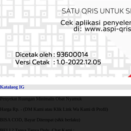
Katalaog IG
Penyekat Ruangan Minimalis Obat Nyamuk
Harga Rp. - (DM Kami atau Klik Link Wa Kami di Profil)
BISA COD, Bayar Ditempat (s&k berlaku)
BELI ? Tanya Tanya Dulu, Chat Kami :