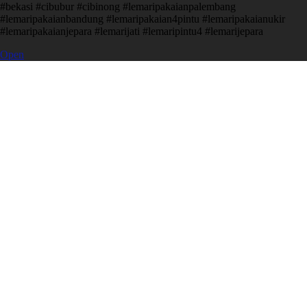
#bekasi #cibubur #cibinong #lemaripakaianpalembang
#lemaripakaianbandung #lemaripakaian4pintu #lemaripakaianukir
#lemaripakaianjepara #lemarijati #lemaripintu4 #lemarijepara
Open