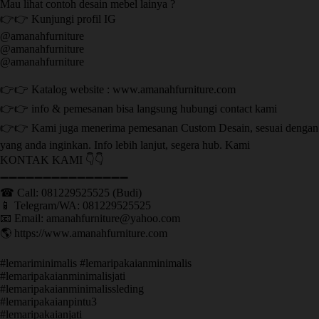
Mau lihat contoh desain mebel lainya ?
👉👉 Kunjungi profil IG
@amanahfurniture
@amanahfurniture
@amanahfurniture
👉👉 Katalog website : www.amanahfurniture.com
👉👉 info & pemesanan bisa langsung hubungi contact kami
👉👉 Kami juga menerima pemesanan Custom Desain, sesuai dengan
yang anda inginkan. Info lebih lanjut, segera hub. Kami
KONTAK KAMI 👇👇
➖➖➖➖➖➖➖➖➖➖➖➖➖➖➖ ㅤ
☎ Call: 081229525525 (Budi)
📱 Telegram/WA: 081229525525
📧 Email: amanahfurniture@yahoo.com
🌎 https://www.amanahfurniture.com
#lemariminimalis #lemaripakaianminimalis
#lemaripakaianminimalisjati
#lemaripakaianminimalissleding
#lemaripakaianpintu3
#lemaripakaianjati