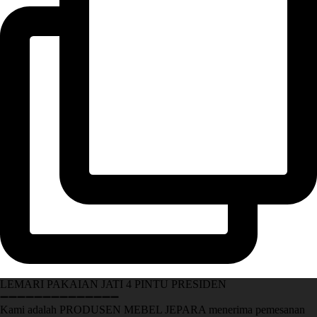
LEMARI PAKAIAN JATI 4 PINTU PRESIDEN
➖➖➖➖➖➖➖➖➖➖➖➖➖➖
Kami adalah PRODUSEN MEBEL JEPARA menerima pemesanan