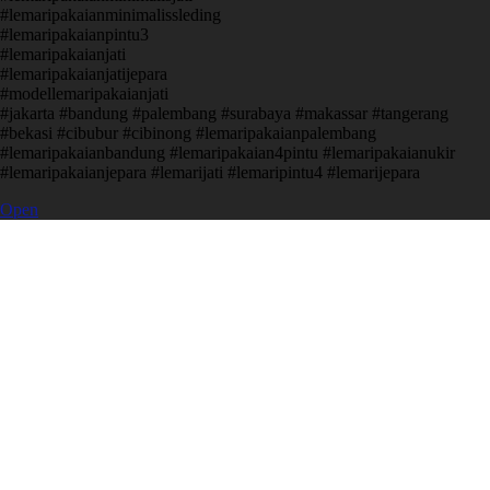
#lemaripakaianminimalissleding
#lemaripakaianpintu3
#lemaripakaianjati
#lemaripakaianjatijepara
#modellemaripakaianjati
#jakarta #bandung #palembang #surabaya #makassar #tangerang
#bekasi #cibubur #cibinong #lemaripakaianpalembang
#lemaripakaianbandung #lemaripakaian4pintu #lemaripakaianukir
#lemaripakaianjepara #lemarijati #lemaripintu4 #lemarijepara
Open