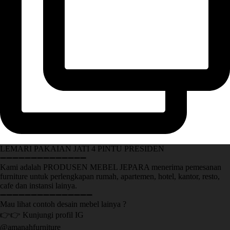
LEMARI PAKAIAN JATI 4 PINTU PRESIDEN
➖➖➖➖➖➖➖➖➖➖➖➖➖➖
Kami adalah PRODUSEN MEBEL JEPARA menerima pemesanan
furniture untuk perlengkapan rumah, apartemen, hotel, kantor, resto,
cafe dan instansi lainya.
➖➖➖➖➖➖➖➖➖➖➖➖➖➖➖
Mau lihat contoh desain mebel lainya ?
👉👉 Kunjungi profil IG
@amanahfurniture