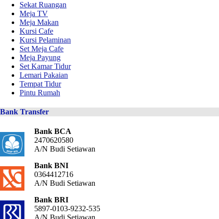
Sekat Ruangan
Meja TV
Meja Makan
Kursi Cafe
Kursi Pelaminan
Set Meja Cafe
Meja Payung
Set Kamar Tidur
Lemari Pakaian
Tempat Tidur
Pintu Rumah
Bank Transfer
Bank BCA
2470620580
A/N Budi Setiawan
Bank BNI
0364412716
A/N Budi Setiawan
Bank BRI
5897-0103-9232-535
A/N Budi Setiawan