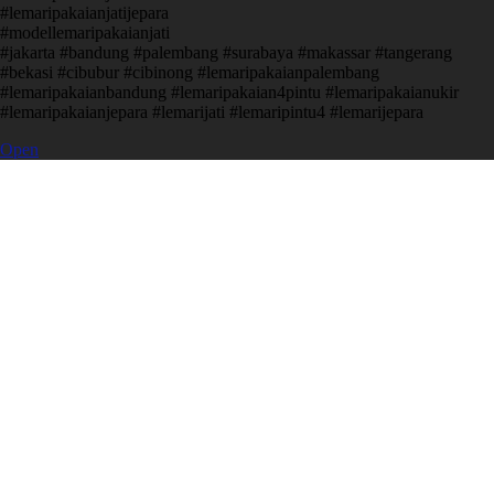
#lemaripakaianjatijepara
#modellemaripakaianjati
#jakarta #bandung #palembang #surabaya #makassar #tangerang
#bekasi #cibubur #cibinong #lemaripakaianpalembang
#lemaripakaianbandung #lemaripakaian4pintu #lemaripakaianukir
#lemaripakaianjepara #lemarijati #lemaripintu4 #lemarijepara
Open