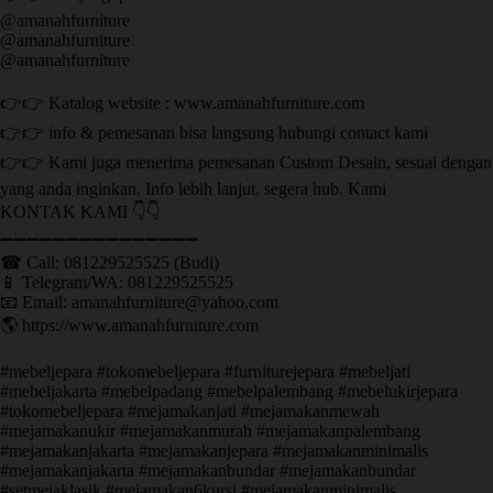
@amanahfurniture
@amanahfurniture
@amanahfurniture
👉👉 Katalog website : www.amanahfurniture.com
👉👉 info & pemesanan bisa langsung hubungi contact kami
👉👉 Kami juga menerima pemesanan Custom Desain, sesuai dengan
yang anda inginkan. Info lebih lanjut, segera hub. Kami
KONTAK KAMI 👇👇
➖➖➖➖➖➖➖➖➖➖➖➖➖➖➖ ㅤ
☎ Call: 081229525525 (Budi)
📱 Telegram/WA: 081229525525
📧 Email: amanahfurniture@yahoo.com
🌎 https://www.amanahfurniture.com
#mebeljepara #tokomebeljepara #furniturejepara #mebeljati
#mebeljakarta #mebelpadang #mebelpalembang #mebelukirjepara
#tokomebeljepara #mejamakanjati #mejamakanmewah
#mejamakanukir #mejamakanmurah #mejamakanpalembang
#mejamakanjakarta #mejamakanjepara #mejamakanminimalis
#mejamakanjakarta #mejamakanbundar #mejamakanbundar
#setmejaklasik #mejamakan6kursi #mejamakanminimalis