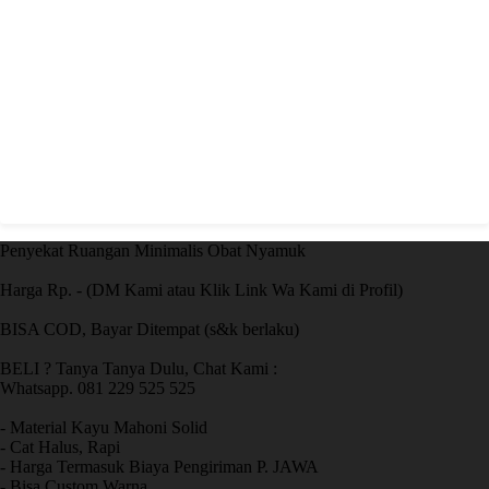
Penyekat Ruangan Minimalis Obat Nyamuk
Harga Rp. - (DM Kami atau Klik Link Wa Kami di Profil)
BISA COD, Bayar Ditempat (s&k berlaku)
BELI ? Tanya Tanya Dulu, Chat Kami :
Whatsapp. 081 229 525 525
- Material Kayu Mahoni Solid
- Cat Halus, Rapi
- Harga Termasuk Biaya Pengiriman P. JAWA
- Bisa Custom Warna