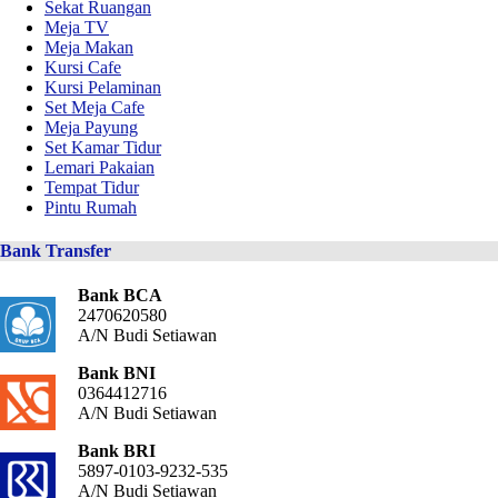
Sekat Ruangan
Meja TV
Meja Makan
Kursi Cafe
Kursi Pelaminan
Set Meja Cafe
Meja Payung
Set Kamar Tidur
Lemari Pakaian
Tempat Tidur
Pintu Rumah
Bank Transfer
Bank BCA
2470620580
A/N Budi Setiawan
Bank BNI
0364412716
A/N Budi Setiawan
Bank BRI
5897-0103-9232-535
A/N Budi Setiawan