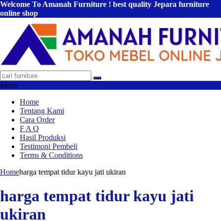
Welcome To Amanah Furniture ! best quality Jepara furniture
online shop
Menu
Home
Tentang Kami
Cara Order
F A Q
Hasil Produksi
Testimoni Pembeli
Terms & Conditions
Home
harga tempat tidur kayu jati ukiran
harga tempat tidur kayu jati
ukiran