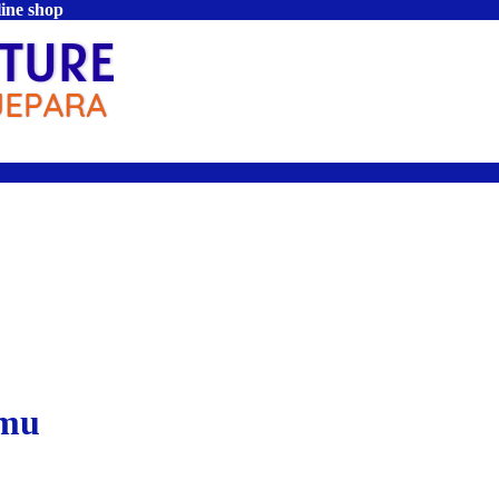
line shop
amu