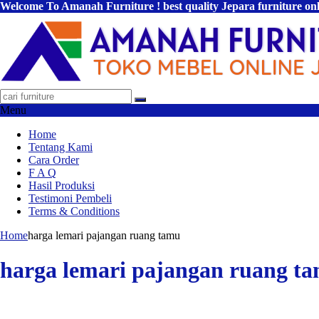
Welcome To Amanah Furniture ! best quality Jepara furniture on
Menu
Home
Tentang Kami
Cara Order
F A Q
Hasil Produksi
Testimoni Pembeli
Terms & Conditions
Home
harga lemari pajangan ruang tamu
harga lemari pajangan ruang t