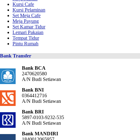
Kursi Cafe
Kursi Pelaminan
Set Meja Cafe
Meja Payung
Set Kamar Tidur
Lemari Pakaian
Tempat Tidur
Pintu Rumah
Bank Transfer
Bank BCA
2470620580
A/N Budi Setiawan
Bank BNI
0364412716
A/N Budi Setiawan
Bank BRI
5897-0103-9232-535
A/N Budi Setiawan
Bank MANDIRI
1840012065957