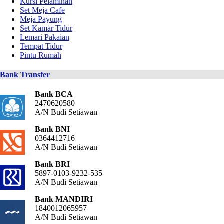
Kursi Pelaminan
Set Meja Cafe
Meja Payung
Set Kamar Tidur
Lemari Pakaian
Tempat Tidur
Pintu Rumah
Bank Transfer
Bank BCA
2470620580
A/N Budi Setiawan
Bank BNI
0364412716
A/N Budi Setiawan
Bank BRI
5897-0103-9232-535
A/N Budi Setiawan
Bank MANDIRI
1840012065957
A/N Budi Setiawan