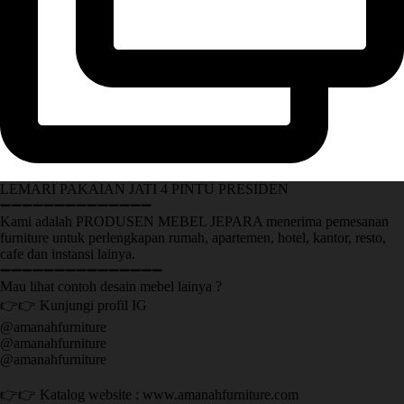
LEMARI PAKAIAN JATI 4 PINTU PRESIDEN
➖➖➖➖➖➖➖➖➖➖➖➖➖➖
Kami adalah PRODUSEN MEBEL JEPARA menerima pemesanan
furniture untuk perlengkapan rumah, apartemen, hotel, kantor, resto,
cafe dan instansi lainya.
➖➖➖➖➖➖➖➖➖➖➖➖➖➖➖
Mau lihat contoh desain mebel lainya ?
👉👉 Kunjungi profil IG
@amanahfurniture
@amanahfurniture
@amanahfurniture
👉👉 Katalog website : www.amanahfurniture.com