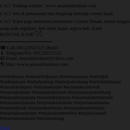
👉👉 Katalog website : www.amanahfurniture.com
👉👉 info & pemesanan bisa langsung hubungi contact kami
👉👉 Kami juga menerima pemesanan Custom Desain, sesuai dengan
yang anda inginkan. Info lebih lanjut, segera hub. Kami
KONTAK KAMI 👇👇
➖➖➖➖➖➖➖➖➖➖➖➖➖➖➖ ㅤ
☎ Call: 081229525525 (Budi)
📱 Telegram/WA: 081229525525
📧 Email: amanahfurniture@yahoo.com
🌎 https://www.amanahfurniture.com
#mebeljepara #tokomebeljepara #furniturejepara #mebeljati
#mebeljakarta #mebelpadang #mebelpalembang #mebelukirjepara
#tokomebeljepara #mejamakanjati #mejamakanmewah
#mejamakanukir #mejamakanmurah #mejamakanpalembang
#mejamakanjakarta #mejamakanjepara #mejamakanminimalis
#mejamakanjakarta #mejamakanbundar #mejamakanbundar
#setmejaklasik #mejamakan6kursi #mejamakanminimalis
#mejamakanmarmer #mejamakantrembesi #mejakayuutuh
#mejamakanjakarta #mejaketapang
Open