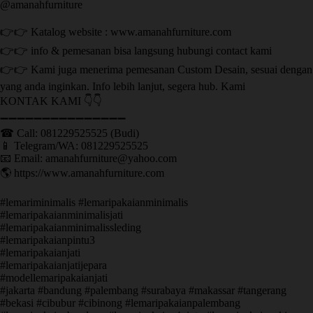
@amanahfurniture
👉👉 Katalog website : www.amanahfurniture.com
👉👉 info & pemesanan bisa langsung hubungi contact kami
👉👉 Kami juga menerima pemesanan Custom Desain, sesuai dengan
yang anda inginkan. Info lebih lanjut, segera hub. Kami
KONTAK KAMI 👇👇
➖➖➖➖➖➖➖➖➖➖➖➖➖➖➖ ㅤ
☎ Call: 081229525525 (Budi)
📱 Telegram/WA: 081229525525
📧 Email: amanahfurniture@yahoo.com
🌎 https://www.amanahfurniture.com
#lemariminimalis #lemaripakaianminimalis
#lemaripakaianminimalisjati
#lemaripakaianminimalissleding
#lemaripakaianpintu3
#lemaripakaianjati
#lemaripakaianjatijepara
#modellemaripakaianjati
#jakarta #bandung #palembang #surabaya #makassar #tangerang
#bekasi #cibubur #cibinong #lemaripakaianpalembang