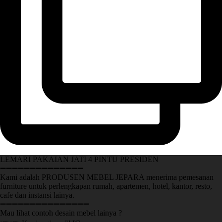
LEMARI PAKAIAN JATI 4 PINTU PRESIDEN
➖➖➖➖➖➖➖➖➖➖➖➖➖➖
Kami adalah PRODUSEN MEBEL JEPARA menerima pemesanan
furniture untuk perlengkapan rumah, apartemen, hotel, kantor, resto,
cafe dan instansi lainya.
➖➖➖➖➖➖➖➖➖➖➖➖➖➖➖
Mau lihat contoh desain mebel lainya ?