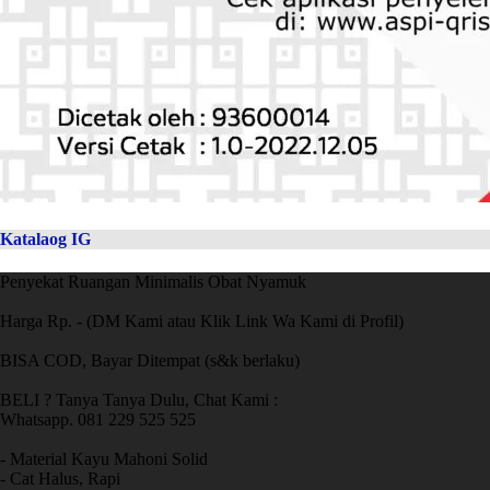
Katalaog IG
Penyekat Ruangan Minimalis Obat Nyamuk
Harga Rp. - (DM Kami atau Klik Link Wa Kami di Profil)
BISA COD, Bayar Ditempat (s&k berlaku)
BELI ? Tanya Tanya Dulu, Chat Kami :
Whatsapp. 081 229 525 525
- Material Kayu Mahoni Solid
- Cat Halus, Rapi