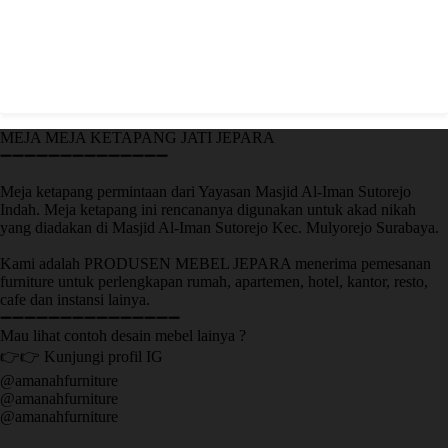
MEJA MEJA KETAPANG JATI JEPARA
➖➖➖➖➖➖➖➖➖➖➖➖➖➖
Meja ketapang permintaan dari Yayasan Masjid Al-Iman Sutorejo
Indah. Meja ketapang ini rencananya digunakan untuk akad nikah
yang diadakan di Masjid Al-Iman Sutorejo Kec. Mulyorejo Surabaya.
Kami adalah PRODUSEN MEBEL JEPARA menerima pemesanan
furniture untuk perlengkapan rumah, apartemen, hotel, kantor, resto,
cafe dan instansi lainya.
➖➖➖➖➖➖➖➖➖➖➖➖➖➖➖
Mau lihat contoh desain mebel lainya ?
👉👉 Kunjungi profil IG
@amanahfurniture
@amanahfurniture
@amanahfurniture