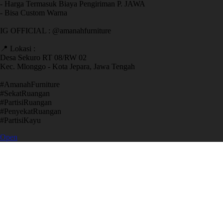
- Harga Termasuk Biaya Pengiriman P. JAWA
- Bisa Custom Warna
IG OFFICIAL : @amanahfurniture
📍 Lokasi :
Desa Sekuro RT 08/RW 02
Kec. Mlonggo - Kota Jepara, Jawa Tengah
​#AmanahFurniture
​#SekatRuangan
​#PartisiRuangan
​#PenyekatRuangan
​#PartisiKayu
Open