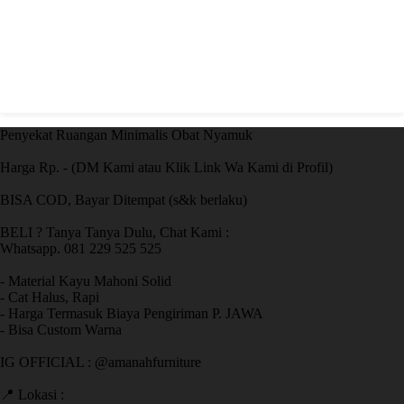
Penyekat Ruangan Minimalis Obat Nyamuk
Harga Rp. - (DM Kami atau Klik Link Wa Kami di Profil)
BISA COD, Bayar Ditempat (s&k berlaku)
BELI ? Tanya Tanya Dulu, Chat Kami :
Whatsapp. 081 229 525 525
- Material Kayu Mahoni Solid
- Cat Halus, Rapi
- Harga Termasuk Biaya Pengiriman P. JAWA
- Bisa Custom Warna
IG OFFICIAL : @amanahfurniture
📍 Lokasi :