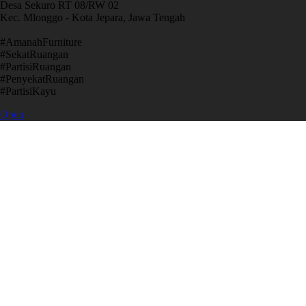
Desa Sekuro RT 08/RW 02
Kec. Mlonggo - Kota Jepara, Jawa Tengah
​#AmanahFurniture
​#SekatRuangan
​#PartisiRuangan
​#PenyekatRuangan
​#PartisiKayu
Open