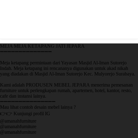
MEJA MEJA KETAPANG JATI JEPARA
➖➖➖➖➖➖➖➖➖➖➖➖➖➖
Meja ketapang permintaan dari Yayasan Masjid Al-Iman Sutorejo
Indah. Meja ketapang ini rencananya digunakan untuk akad nikah
yang diadakan di Masjid Al-Iman Sutorejo Kec. Mulyorejo Surabaya.
Kami adalah PRODUSEN MEBEL JEPARA menerima pemesanan
furniture untuk perlengkapan rumah, apartemen, hotel, kantor, resto,
cafe dan instansi lainya.
➖➖➖➖➖➖➖➖➖➖➖➖➖➖➖
Mau lihat contoh desain mebel lainya ?
👉👉 Kunjungi profil IG
@amanahfurniture
@amanahfurniture
@amanahfurniture