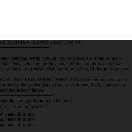
MEJA MEJA KETAPANG JATI JEPARA
➖➖➖➖➖➖➖➖➖➖➖➖➖➖
Meja ketapang permintaan dari Yayasan Masjid Al-Iman Sutorejo
Indah. Meja ketapang ini rencananya digunakan untuk akad nikah
yang diadakan di Masjid Al-Iman Sutorejo Kec. Mulyorejo Surabaya.
Kami adalah PRODUSEN MEBEL JEPARA menerima pemesanan
furniture untuk perlengkapan rumah, apartemen, hotel, kantor, resto,
cafe dan instansi lainya.
➖➖➖➖➖➖➖➖➖➖➖➖➖➖➖
Mau lihat contoh desain mebel lainya ?
👉👉 Kunjungi profil IG
@amanahfurniture
@amanahfurniture
@amanahfurniture