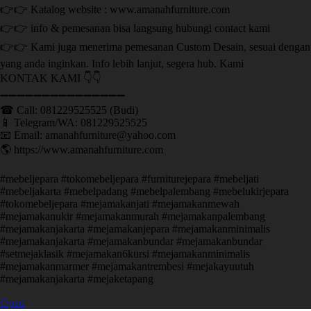
👉👉 Katalog website : www.amanahfurniture.com
👉👉 info & pemesanan bisa langsung hubungi contact kami
👉👉 Kami juga menerima pemesanan Custom Desain, sesuai dengan
yang anda inginkan. Info lebih lanjut, segera hub. Kami
KONTAK KAMI 👇👇
➖➖➖➖➖➖➖➖➖➖➖➖➖➖➖ ㅤ
☎ Call: 081229525525 (Budi)
📱 Telegram/WA: 081229525525
📧 Email: amanahfurniture@yahoo.com
🌎 https://www.amanahfurniture.com
#mebeljepara #tokomebeljepara #furniturejepara #mebeljati
#mebeljakarta #mebelpadang #mebelpalembang #mebelukirjepara
#tokomebeljepara #mejamakanjati #mejamakanmewah
#mejamakanukir #mejamakanmurah #mejamakanpalembang
#mejamakanjakarta #mejamakanjepara #mejamakanminimalis
#mejamakanjakarta #mejamakanbundar #mejamakanbundar
#setmejaklasik #mejamakan6kursi #mejamakanminimalis
#mejamakanmarmer #mejamakantrembesi #mejakayuutuh
#mejamakanjakarta #mejaketapang
Open