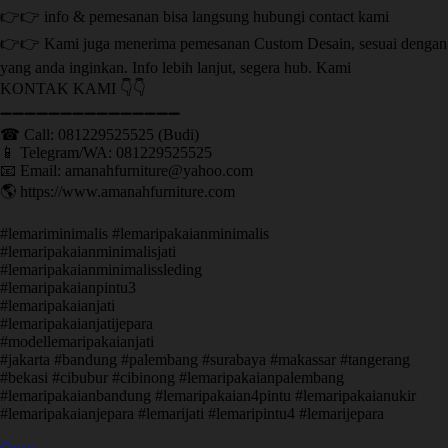
👉👉 info & pemesanan bisa langsung hubungi contact kami
👉👉 Kami juga menerima pemesanan Custom Desain, sesuai dengan
yang anda inginkan. Info lebih lanjut, segera hub. Kami
KONTAK KAMI 👇👇
➖➖➖➖➖➖➖➖➖➖➖➖➖➖➖ ㅤ
☎ Call: 081229525525 (Budi)
📱 Telegram/WA: 081229525525
📧 Email: amanahfurniture@yahoo.com
🌎 https://www.amanahfurniture.com
#lemariminimalis #lemaripakaianminimalis
#lemaripakaianminimalisjati
#lemaripakaianminimalissleding
#lemaripakaianpintu3
#lemaripakaianjati
#lemaripakaianjatijepara
#modellemaripakaianjati
#jakarta #bandung #palembang #surabaya #makassar #tangerang
#bekasi #cibubur #cibinong #lemaripakaianpalembang
#lemaripakaianbandung #lemaripakaian4pintu #lemaripakaianukir
#lemaripakaianjepara #lemarijati #lemaripintu4 #lemarijepara
Open