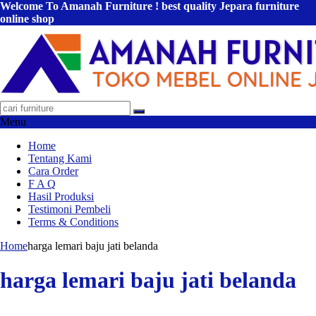
Welcome To Amanah Furniture ! best quality Jepara furniture
online shop
Menu
Home
Tentang Kami
Cara Order
F A Q
Hasil Produksi
Testimoni Pembeli
Terms & Conditions
Home
harga lemari baju jati belanda
harga lemari baju jati belanda