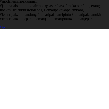
#modellemaripakaianjati
#jakarta #bandung #palembang #surabaya #makassar #tangerang
#bekasi #cibubur #cibinong #lemaripakaianpalembang
#lemaripakaianbandung #lemaripakaian4pintu #lemaripakaianukir
#lemaripakaianjepara #lemarijati #lemaripintu4 #lemarijepara
Open