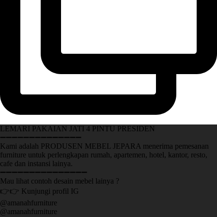
LEMARI PAKAIAN JATI 4 PINTU PRESIDEN
➖➖➖➖➖➖➖➖➖➖➖➖➖➖
Kami adalah PRODUSEN MEBEL JEPARA menerima pemesanan
furniture untuk perlengkapan rumah, apartemen, hotel, kantor, resto,
cafe dan instansi lainya.
➖➖➖➖➖➖➖➖➖➖➖➖➖➖➖
Mau lihat contoh desain mebel lainya ?
👉👉 Kunjungi profil IG
@amanahfurniture
@amanahfurniture