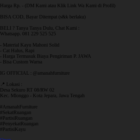
Harga Rp. - (DM Kami atau Klik Link Wa Kami di Profil)
BISA COD, Bayar Ditempat (s&k berlaku)
BELI ? Tanya Tanya Dulu, Chat Kami :
Whatsapp. 081 229 525 525
- Material Kayu Mahoni Solid
- Cat Halus, Rapi
- Harga Termasuk Biaya Pengiriman P. JAWA
- Bisa Custom Warna
IG OFFICIAL : @amanahfurniture
📍 Lokasi :
Desa Sekuro RT 08/RW 02
Kec. Mlonggo - Kota Jepara, Jawa Tengah
​#AmanahFurniture
​#SekatRuangan
​#PartisiRuangan
​#PenyekatRuangan
​#PartisiKayu
Open