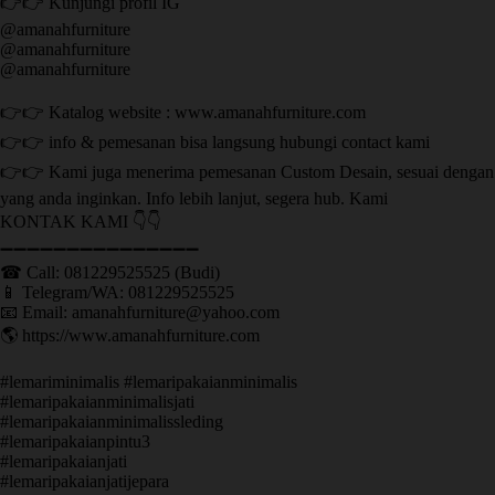
👉👉 Kunjungi profil IG
@amanahfurniture
@amanahfurniture
@amanahfurniture
👉👉 Katalog website : www.amanahfurniture.com
👉👉 info & pemesanan bisa langsung hubungi contact kami
👉👉 Kami juga menerima pemesanan Custom Desain, sesuai dengan
yang anda inginkan. Info lebih lanjut, segera hub. Kami
KONTAK KAMI 👇👇
➖➖➖➖➖➖➖➖➖➖➖➖➖➖➖ ㅤ
☎ Call: 081229525525 (Budi)
📱 Telegram/WA: 081229525525
📧 Email: amanahfurniture@yahoo.com
🌎 https://www.amanahfurniture.com
#lemariminimalis #lemaripakaianminimalis
#lemaripakaianminimalisjati
#lemaripakaianminimalissleding
#lemaripakaianpintu3
#lemaripakaianjati
#lemaripakaianjatijepara