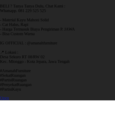
BELI ? Tanya Tanya Dulu, Chat Kami :
Whatsapp. 081 229 525 525
- Material Kayu Mahoni Solid
- Cat Halus, Rapi
- Harga Termasuk Biaya Pengiriman P. JAWA
- Bisa Custom Warna
IG OFFICIAL : @amanahfurniture
📍 Lokasi :
Desa Sekuro RT 08/RW 02
Kec. Mlonggo - Kota Jepara, Jawa Tengah
​#AmanahFurniture
​#SekatRuangan
​#PartisiRuangan
​#PenyekatRuangan
​#PartisiKayu
Open