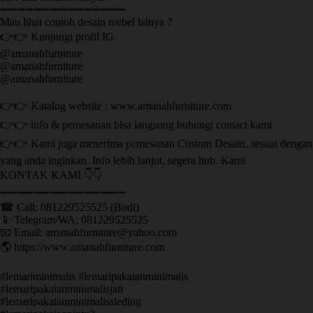
➖➖➖➖➖➖➖➖➖➖➖➖➖➖➖
Mau lihat contoh desain mebel lainya ?
👉👉 Kunjungi profil IG
@amanahfurniture
@amanahfurniture
@amanahfurniture
👉👉 Katalog website : www.amanahfurniture.com
👉👉 info & pemesanan bisa langsung hubungi contact kami
👉👉 Kami juga menerima pemesanan Custom Desain, sesuai dengan
yang anda inginkan. Info lebih lanjut, segera hub. Kami
KONTAK KAMI 👇👇
➖➖➖➖➖➖➖➖➖➖➖➖➖➖➖ ㅤ
☎ Call: 081229525525 (Budi)
📱 Telegram/WA: 081229525525
📧 Email: amanahfurniture@yahoo.com
🌎 https://www.amanahfurniture.com
#lemariminimalis #lemaripakaianminimalis
#lemaripakaianminimalisjati
#lemaripakaianminimalissleding