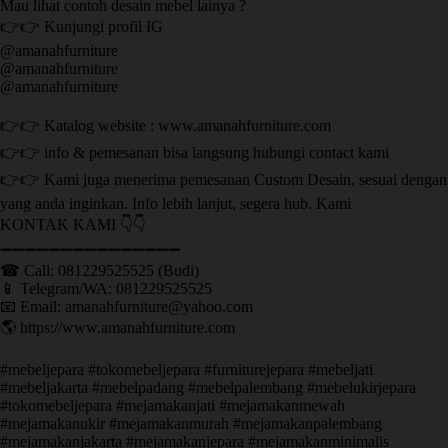
Mau lihat contoh desain mebel lainya ?
👉👉 Kunjungi profil IG
@amanahfurniture
@amanahfurniture
@amanahfurniture
👉👉 Katalog website : www.amanahfurniture.com
👉👉 info & pemesanan bisa langsung hubungi contact kami
👉👉 Kami juga menerima pemesanan Custom Desain, sesuai dengan
yang anda inginkan. Info lebih lanjut, segera hub. Kami
KONTAK KAMI 👇👇
➖➖➖➖➖➖➖➖➖➖➖➖➖➖➖ ㅤ
☎ Call: 081229525525 (Budi)
📱 Telegram/WA: 081229525525
📧 Email: amanahfurniture@yahoo.com
🌎 https://www.amanahfurniture.com
#mebeljepara #tokomebeljepara #furniturejepara #mebeljati
#mebeljakarta #mebelpadang #mebelpalembang #mebelukirjepara
#tokomebeljepara #mejamakanjati #mejamakanmewah
#mejamakanukir #mejamakanmurah #mejamakanpalembang
#mejamakanjakarta #mejamakanjepara #mejamakanminimalis