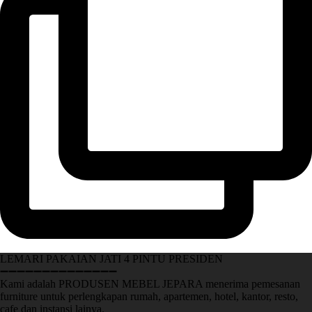
LEMARI PAKAIAN JATI 4 PINTU PRESIDEN
➖➖➖➖➖➖➖➖➖➖➖➖➖➖
Kami adalah PRODUSEN MEBEL JEPARA menerima pemesanan
furniture untuk perlengkapan rumah, apartemen, hotel, kantor, resto,
cafe dan instansi lainya.