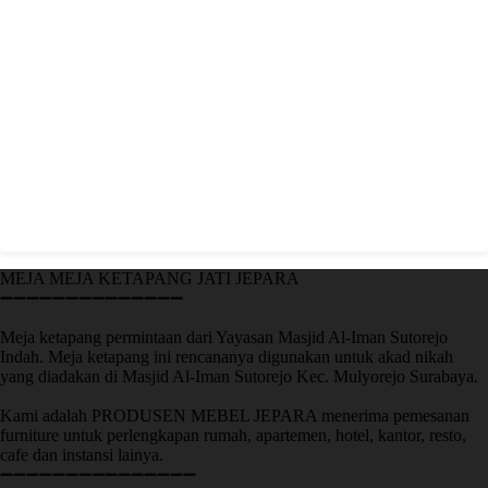
MEJA MEJA KETAPANG JATI JEPARA
➖➖➖➖➖➖➖➖➖➖➖➖➖➖
Meja ketapang permintaan dari Yayasan Masjid Al-Iman Sutorejo
Indah. Meja ketapang ini rencananya digunakan untuk akad nikah
yang diadakan di Masjid Al-Iman Sutorejo Kec. Mulyorejo Surabaya.
Kami adalah PRODUSEN MEBEL JEPARA menerima pemesanan
furniture untuk perlengkapan rumah, apartemen, hotel, kantor, resto,
cafe dan instansi lainya.
➖➖➖➖➖➖➖➖➖➖➖➖➖➖➖