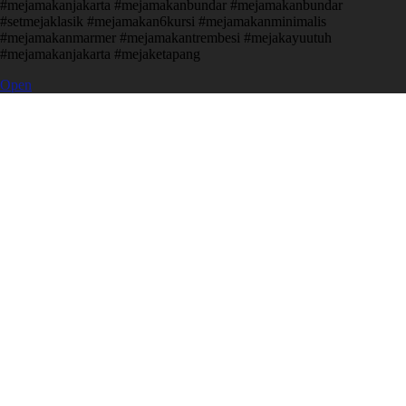
#mejamakanjakarta #mejamakanbundar #mejamakanbundar
#setmejaklasik #mejamakan6kursi #mejamakanminimalis
#mejamakanmarmer #mejamakantrembesi #mejakayuutuh
#mejamakanjakarta #mejaketapang
Open