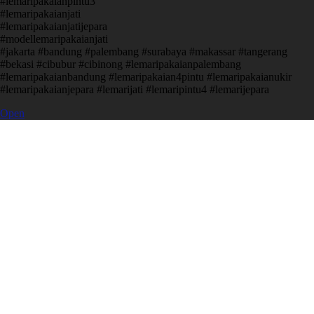
#lemaripakaianpintu3
#lemaripakaianjati
#lemaripakaianjatijepara
#modellemaripakaianjati
#jakarta #bandung #palembang #surabaya #makassar #tangerang
#bekasi #cibubur #cibinong #lemaripakaianpalembang
#lemaripakaianbandung #lemaripakaian4pintu #lemaripakaianukir
#lemaripakaianjepara #lemarijati #lemaripintu4 #lemarijepara
Open