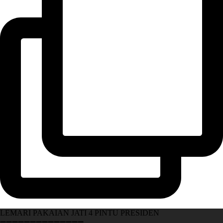
LEMARI PAKAIAN JATI 4 PINTU PRESIDEN
➖➖➖➖➖➖➖➖➖➖➖➖➖➖