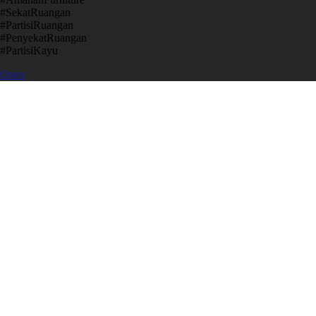
​#SekatRuangan
​#PartisiRuangan
​#PenyekatRuangan
​#PartisiKayu
Open