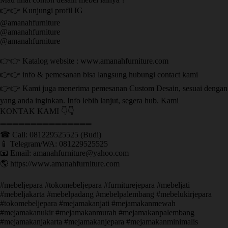
👉👉 Kunjungi profil IG
@amanahfurniture
@amanahfurniture
@amanahfurniture
👉👉 Katalog website : www.amanahfurniture.com
👉👉 info & pemesanan bisa langsung hubungi contact kami
👉👉 Kami juga menerima pemesanan Custom Desain, sesuai dengan
yang anda inginkan. Info lebih lanjut, segera hub. Kami
KONTAK KAMI 👇👇
➖➖➖➖➖➖➖➖➖➖➖➖➖➖➖ ㅤ
☎ Call: 081229525525 (Budi)
📱 Telegram/WA: 081229525525
📧 Email: amanahfurniture@yahoo.com
🌎 https://www.amanahfurniture.com
#mebeljepara #tokomebeljepara #furniturejepara #mebeljati
#mebeljakarta #mebelpadang #mebelpalembang #mebelukirjepara
#tokomebeljepara #mejamakanjati #mejamakanmewah
#mejamakanukir #mejamakanmurah #mejamakanpalembang
#mejamakanjakarta #mejamakanjepara #mejamakanminimalis