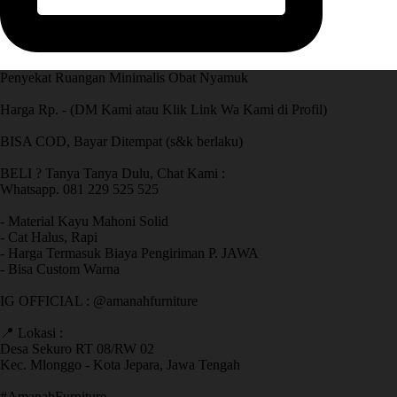
Penyekat Ruangan Minimalis Obat Nyamuk
Harga Rp. - (DM Kami atau Klik Link Wa Kami di Profil)
BISA COD, Bayar Ditempat (s&k berlaku)
BELI ? Tanya Tanya Dulu, Chat Kami :
Whatsapp. 081 229 525 525
- Material Kayu Mahoni Solid
- Cat Halus, Rapi
- Harga Termasuk Biaya Pengiriman P. JAWA
- Bisa Custom Warna
IG OFFICIAL : @amanahfurniture
📍 Lokasi :
Desa Sekuro RT 08/RW 02
Kec. Mlonggo - Kota Jepara, Jawa Tengah
​#AmanahFurniture