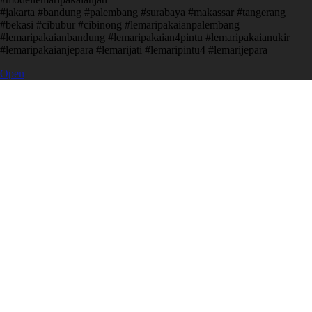
#jakarta #bandung #palembang #surabaya #makassar #tangerang
#bekasi #cibubur #cibinong #lemaripakaianpalembang
#lemaripakaianbandung #lemaripakaian4pintu #lemaripakaianukir
#lemaripakaianjepara #lemarijati #lemaripintu4 #lemarijepara
Open