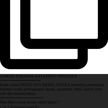
LEMARI PAKAIAN JATI 4 PINTU PRESIDEN
➖➖➖➖➖➖➖➖➖➖➖➖➖➖
Kami adalah PRODUSEN MEBEL JEPARA menerima pemesanan
furniture untuk perlengkapan rumah, apartemen, hotel, kantor, resto,
cafe dan instansi lainya.
➖➖➖➖➖➖➖➖➖➖➖➖➖➖➖
Mau lihat contoh desain mebel lainya ?
👉👉 Kunjungi profil IG