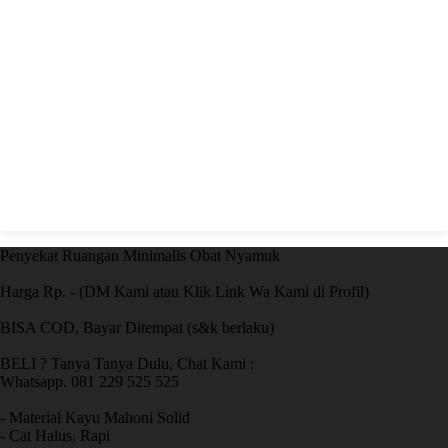
Penyekat Ruangan Minimalis Obat Nyamuk
Harga Rp. - (DM Kami atau Klik Link Wa Kami di Profil)
BISA COD, Bayar Ditempat (s&k berlaku)
BELI ? Tanya Tanya Dulu, Chat Kami :
Whatsapp. 081 229 525 525
- Material Kayu Mahoni Solid
- Cat Halus, Rapi