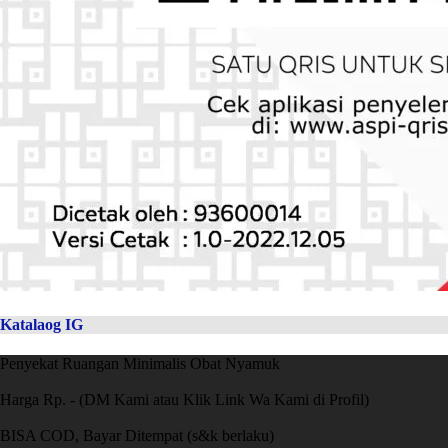
Katalaog IG
Penyekat Ruangan Minimalis Obat Nyamuk
Harga Rp. - (DM Kami atau Klik Link Wa Kami di Profil)
BISA COD, Bayar Ditempat (s&k berlaku)