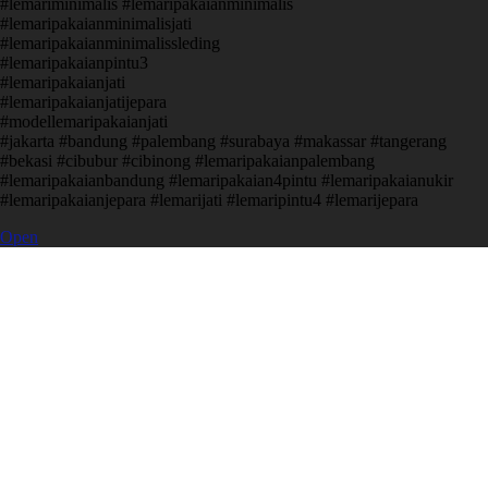
#lemariminimalis #lemaripakaianminimalis
#lemaripakaianminimalisjati
#lemaripakaianminimalissleding
#lemaripakaianpintu3
#lemaripakaianjati
#lemaripakaianjatijepara
#modellemaripakaianjati
#jakarta #bandung #palembang #surabaya #makassar #tangerang
#bekasi #cibubur #cibinong #lemaripakaianpalembang
#lemaripakaianbandung #lemaripakaian4pintu #lemaripakaianukir
#lemaripakaianjepara #lemarijati #lemaripintu4 #lemarijepara
Open