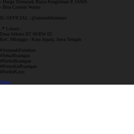
- Harga Termasuk Biaya Pengiriman P. JAWA
- Bisa Custom Warna
IG OFFICIAL : @amanahfurniture
📍 Lokasi :
Desa Sekuro RT 08/RW 02
Kec. Mlonggo - Kota Jepara, Jawa Tengah
​#AmanahFurniture
​#SekatRuangan
​#PartisiRuangan
​#PenyekatRuangan
​#PartisiKayu
Open