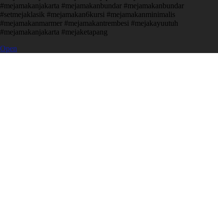
#mejamakanjakarta #mejamakanbundar #mejamakanbundar
#setmejaklasik #mejamakan6kursi #mejamakanminimalis
#mejamakanmarmer #mejamakantrembesi #mejakayuutuh
#mejamakanjakarta #mejaketapang
Open