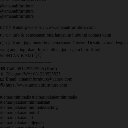
@amanahfurniture
@amanahfurniture
@amanahfurniture
👉👉 Katalog website : www.amanahfurniture.com
👉👉 info & pemesanan bisa langsung hubungi contact kami
👉👉 Kami juga menerima pemesanan Custom Desain, sesuai dengan
yang anda inginkan. Info lebih lanjut, segera hub. Kami
KONTAK KAMI 👇👇
➖➖➖➖➖➖➖➖➖➖➖➖➖➖➖ ㅤ
☎ Call: 081229525525 (Budi)
📱 Telegram/WA: 081229525525
📧 Email: amanahfurniture@yahoo.com
🌎 https://www.amanahfurniture.com
#lemariminimalis #lemaripakaianminimalis
#lemaripakaianminimalisjati
#lemaripakaianminimalissleding
#lemaripakaianpintu3
#lemaripakaianjati
#lemaripakaianjatijepara
#modellemaripakaianjati