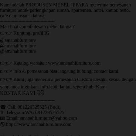
Kami adalah PRODUSEN MEBEL JEPARA menerima pemesanan
furniture untuk perlengkapan rumah, apartemen, hotel, kantor, resto,
cafe dan instansi lainya.
➖➖➖➖➖➖➖➖➖➖➖➖➖➖➖
Mau lihat contoh desain mebel lainya ?
👉👉 Kunjungi profil IG
@amanahfurniture
@amanahfurniture
@amanahfurniture
👉👉 Katalog website : www.amanahfurniture.com
👉👉 info & pemesanan bisa langsung hubungi contact kami
👉👉 Kami juga menerima pemesanan Custom Desain, sesuai dengan
yang anda inginkan. Info lebih lanjut, segera hub. Kami
KONTAK KAMI 👇👇
➖➖➖➖➖➖➖➖➖➖➖➖➖➖➖ ㅤ
☎ Call: 081229525525 (Budi)
📱 Telegram/WA: 081229525525
📧 Email: amanahfurniture@yahoo.com
🌎 https://www.amanahfurniture.com