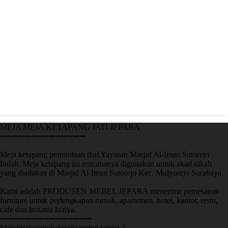
MEJA MEJA KETAPANG JATI JEPARA
➖➖➖➖➖➖➖➖➖➖➖➖➖➖
Meja ketapang permintaan dari Yayasan Masjid Al-Iman Sutorejo
Indah. Meja ketapang ini rencananya digunakan untuk akad nikah
yang diadakan di Masjid Al-Iman Sutorejo Kec. Mulyorejo Surabaya.
Kami adalah PRODUSEN MEBEL JEPARA menerima pemesanan
furniture untuk perlengkapan rumah, apartemen, hotel, kantor, resto,
cafe dan instansi lainya.
➖➖➖➖➖➖➖➖➖➖➖➖➖➖➖
Mau lihat contoh desain mebel lainya ?