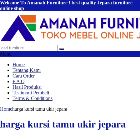
Welcome To Amanah Furniture ! best quality Jepara furniture
online shop
Menu
Home
Tentang Kami
Cara Order
F A Q
Hasil Produksi
Testimoni Pembeli
Terms & Conditions
Home
harga kursi tamu ukir jepara
harga kursi tamu ukir jepara