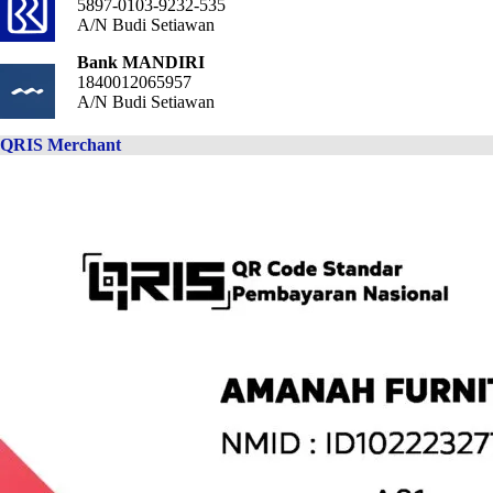
5897-0103-9232-535
A/N Budi Setiawan
Bank MANDIRI
1840012065957
A/N Budi Setiawan
QRIS Merchant