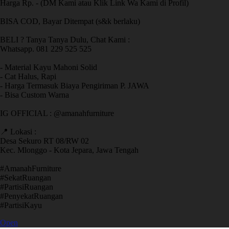
Harga Rp. - (DM Kami atau Klik Link Wa Kami di Profil)
BISA COD, Bayar Ditempat (s&k berlaku)
BELI ? Tanya Tanya Dulu, Chat Kami :
Whatsapp. 081 229 525 525
- Material Kayu Mahoni Solid
- Cat Halus, Rapi
- Harga Termasuk Biaya Pengiriman P. JAWA
- Bisa Custom Warna
IG OFFICIAL : @amanahfurniture
📍 Lokasi :
Desa Sekuro RT 08/RW 02
Kec. Mlonggo - Kota Jepara, Jawa Tengah
​#AmanahFurniture
​#SekatRuangan
​#PartisiRuangan
​#PenyekatRuangan
​#PartisiKayu
Open