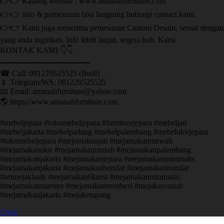
👉👉 Katalog website : www.amanahfurniture.com
👉👉 info & pemesanan bisa langsung hubungi contact kami
👉👉 Kami juga menerima pemesanan Custom Desain, sesuai dengan
yang anda inginkan. Info lebih lanjut, segera hub. Kami
KONTAK KAMI 👇👇
➖➖➖➖➖➖➖➖➖➖➖➖➖➖➖ ㅤ
☎ Call: 081229525525 (Budi)
📱 Telegram/WA: 081229525525
📧 Email: amanahfurniture@yahoo.com
🌎 https://www.amanahfurniture.com
#mebeljepara #tokomebeljepara #furniturejepara #mebeljati
#mebeljakarta #mebelpadang #mebelpalembang #mebelukirjepara
#tokomebeljepara #mejamakanjati #mejamakanmewah
#mejamakanukir #mejamakanmurah #mejamakanpalembang
#mejamakanjakarta #mejamakanjepara #mejamakanminimalis
#mejamakanjakarta #mejamakanbundar #mejamakanbundar
#setmejaklasik #mejamakan6kursi #mejamakanminimalis
#mejamakanmarmer #mejamakantrembesi #mejakayuutuh
#mejamakanjakarta #mejaketapang
Open