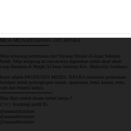
MEJA MEJA KETAPANG JATI JEPARA
➖➖➖➖➖➖➖➖➖➖➖➖➖➖
Meja ketapang permintaan dari Yayasan Masjid Al-Iman Sutorejo
Indah. Meja ketapang ini rencananya digunakan untuk akad nikah
yang diadakan di Masjid Al-Iman Sutorejo Kec. Mulyorejo Surabaya.
Kami adalah PRODUSEN MEBEL JEPARA menerima pemesanan
furniture untuk perlengkapan rumah, apartemen, hotel, kantor, resto,
cafe dan instansi lainya.
➖➖➖➖➖➖➖➖➖➖➖➖➖➖➖
Mau lihat contoh desain mebel lainya ?
👉👉 Kunjungi profil IG
@amanahfurniture
@amanahfurniture
@amanahfurniture