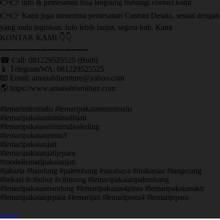
👉👉 info & pemesanan bisa langsung hubungi contact kami
👉👉 Kami juga menerima pemesanan Custom Desain, sesuai dengan
yang anda inginkan. Info lebih lanjut, segera hub. Kami
KONTAK KAMI 👇👇
➖➖➖➖➖➖➖➖➖➖➖➖➖➖➖ ㅤ
☎ Call: 081229525525 (Budi)
📱 Telegram/WA: 081229525525
📧 Email: amanahfurniture@yahoo.com
🌎 https://www.amanahfurniture.com
#lemariminimalis #lemaripakaianminimalis
#lemaripakaianminimalisjati
#lemaripakaianminimalissleding
#lemaripakaianpintu3
#lemaripakaianjati
#lemaripakaianjatijepara
#modellemaripakaianjati
#jakarta #bandung #palembang #surabaya #makassar #tangerang
#bekasi #cibubur #cibinong #lemaripakaianpalembang
#lemaripakaianbandung #lemaripakaian4pintu #lemaripakaianukir
#lemaripakaianjepara #lemarijati #lemaripintu4 #lemarijepara
Open