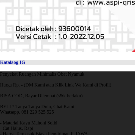
Katalaog IG
Penyekat Ruangan Minimalis Obat Nyamuk
Harga Rp. - (DM Kami atau Klik Link Wa Kami di Profil)
BISA COD, Bayar Ditempat (s&k berlaku)
BELI ? Tanya Tanya Dulu, Chat Kami :
Whatsapp. 081 229 525 525
- Material Kayu Mahoni Solid
- Cat Halus, Rapi
- Harga Termasuk Biaya Pengiriman P. JAWA