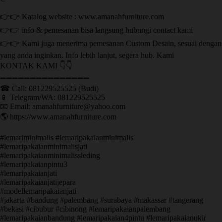
👉👉 Katalog website : www.amanahfurniture.com
👉👉 info & pemesanan bisa langsung hubungi contact kami
👉👉 Kami juga menerima pemesanan Custom Desain, sesuai dengan
yang anda inginkan. Info lebih lanjut, segera hub. Kami
KONTAK KAMI 👇👇
➖➖➖➖➖➖➖➖➖➖➖➖➖➖➖ ㅤ
☎ Call: 081229525525 (Budi)
📱 Telegram/WA: 081229525525
📧 Email: amanahfurniture@yahoo.com
🌎 https://www.amanahfurniture.com
#lemariminimalis #lemaripakaianminimalis
#lemaripakaianminimalisjati
#lemaripakaianminimalissleding
#lemaripakaianpintu3
#lemaripakaianjati
#lemaripakaianjatijepara
#modellemaripakaianjati
#jakarta #bandung #palembang #surabaya #makassar #tangerang
#bekasi #cibubur #cibinong #lemaripakaianpalembang
#lemaripakaianbandung #lemaripakaian4pintu #lemaripakaianukir