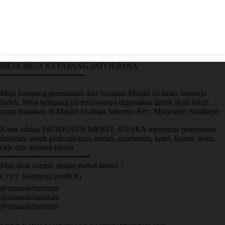
MEJA MEJA KETAPANG JATI JEPARA
➖➖➖➖➖➖➖➖➖➖➖➖➖➖
Meja ketapang permintaan dari Yayasan Masjid Al-Iman Sutorejo
Indah. Meja ketapang ini rencananya digunakan untuk akad nikah
yang diadakan di Masjid Al-Iman Sutorejo Kec. Mulyorejo Surabaya.
Kami adalah PRODUSEN MEBEL JEPARA menerima pemesanan
furniture untuk perlengkapan rumah, apartemen, hotel, kantor, resto,
cafe dan instansi lainya.
➖➖➖➖➖➖➖➖➖➖➖➖➖➖➖
Mau lihat contoh desain mebel lainya ?
👉👉 Kunjungi profil IG
@amanahfurniture
@amanahfurniture
@amanahfurniture