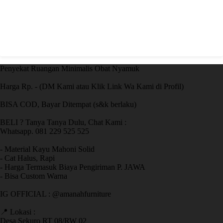
Penyekat Ruangan Minimalis Obat Nyamuk
Harga Rp. - (DM Kami atau Klik Link Wa Kami di Profil)
BISA COD, Bayar Ditempat (s&k berlaku)
BELI ? Tanya Tanya Dulu, Chat Kami :
Whatsapp. 081 229 525 525
- Material Kayu Mahoni Solid
- Cat Halus, Rapi
- Harga Termasuk Biaya Pengiriman P. JAWA
- Bisa Custom Warna
IG OFFICIAL : @amanahfurniture
📍 Lokasi :
Desa Sekuro RT 08/RW 02