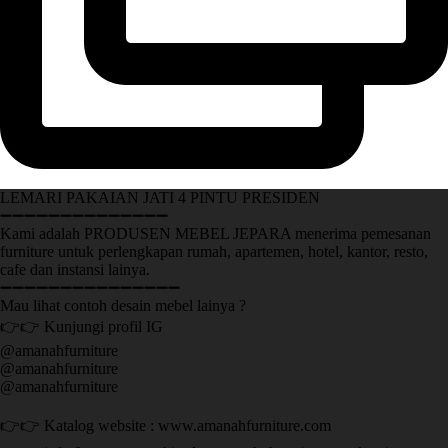
LEMARI PAKAIAN JATI 4 PINTU PRESIDEN
➖➖➖➖➖➖➖➖➖➖➖➖➖➖
Kami adalah PRODUSEN MEBEL JEPARA menerima pemesanan
furniture untuk perlengkapan rumah, apartemen, hotel, kantor, resto,
cafe dan instansi lainya.
➖➖➖➖➖➖➖➖➖➖➖➖➖➖➖
Mau lihat contoh desain mebel lainya ?
👉👉 Kunjungi profil IG
@amanahfurniture
@amanahfurniture
@amanahfurniture
👉👉 Katalog website : www.amanahfurniture.com