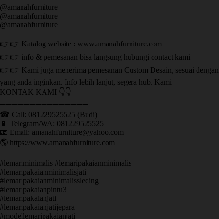
@amanahfurniture
@amanahfurniture
@amanahfurniture
👉👉 Katalog website : www.amanahfurniture.com
👉👉 info & pemesanan bisa langsung hubungi contact kami
👉👉 Kami juga menerima pemesanan Custom Desain, sesuai dengan
yang anda inginkan. Info lebih lanjut, segera hub. Kami
KONTAK KAMI 👇👇
➖➖➖➖➖➖➖➖➖➖➖➖➖➖➖ ㅤ
☎ Call: 081229525525 (Budi)
📱 Telegram/WA: 081229525525
📧 Email: amanahfurniture@yahoo.com
🌎 https://www.amanahfurniture.com
#lemariminimalis #lemaripakaianminimalis
#lemaripakaianminimalisjati
#lemaripakaianminimalissleding
#lemaripakaianpintu3
#lemaripakaianjati
#lemaripakaianjatijepara
#modellemaripakaianjati