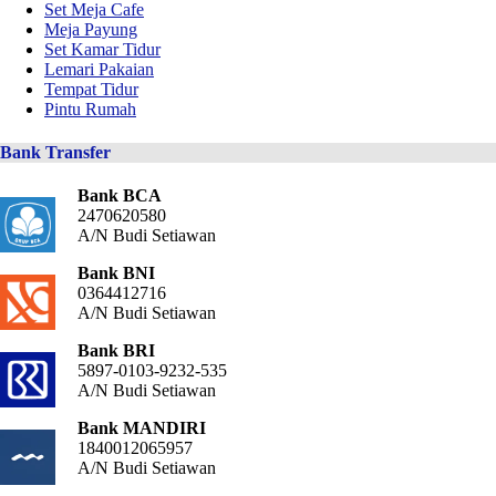
Set Meja Cafe
Meja Payung
Set Kamar Tidur
Lemari Pakaian
Tempat Tidur
Pintu Rumah
Bank Transfer
Bank BCA
2470620580
A/N Budi Setiawan
Bank BNI
0364412716
A/N Budi Setiawan
Bank BRI
5897-0103-9232-535
A/N Budi Setiawan
Bank MANDIRI
1840012065957
A/N Budi Setiawan