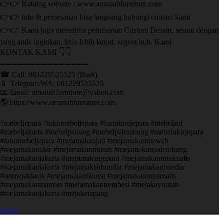
👉👉 Katalog website : www.amanahfurniture.com
👉👉 info & pemesanan bisa langsung hubungi contact kami
👉👉 Kami juga menerima pemesanan Custom Desain, sesuai dengan
yang anda inginkan. Info lebih lanjut, segera hub. Kami
KONTAK KAMI 👇👇
➖➖➖➖➖➖➖➖➖➖➖➖➖➖➖ ㅤ
☎ Call: 081229525525 (Budi)
📱 Telegram/WA: 081229525525
📧 Email: amanahfurniture@yahoo.com
🌎 https://www.amanahfurniture.com
#mebeljepara #tokomebeljepara #furniturejepara #mebeljati
#mebeljakarta #mebelpadang #mebelpalembang #mebelukirjepara
#tokomebeljepara #mejamakanjati #mejamakanmewah
#mejamakanukir #mejamakanmurah #mejamakanpalembang
#mejamakanjakarta #mejamakanjepara #mejamakanminimalis
#mejamakanjakarta #mejamakanbundar #mejamakanbundar
#setmejaklasik #mejamakan6kursi #mejamakanminimalis
#mejamakanmarmer #mejamakantrembesi #mejakayuutuh
#mejamakanjakarta #mejaketapang
Open