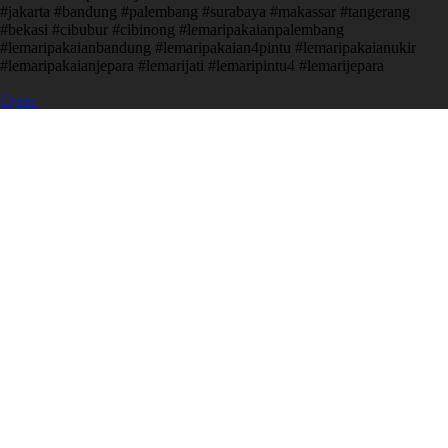
#jakarta #bandung #palembang #surabaya #makassar #tangerang
#bekasi #cibubur #cibinong #lemaripakaianpalembang
#lemaripakaianbandung #lemaripakaian4pintu #lemaripakaianukir
#lemaripakaianjepara #lemarijati #lemaripintu4 #lemarijepara
Open