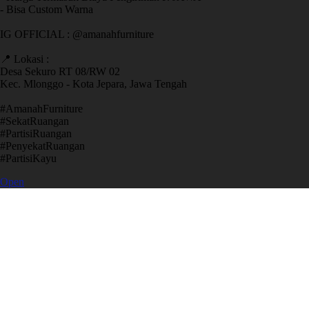
- Bisa Custom Warna
IG OFFICIAL : @amanahfurniture
📍 Lokasi :
Desa Sekuro RT 08/RW 02
Kec. Mlonggo - Kota Jepara, Jawa Tengah
​#AmanahFurniture
​#SekatRuangan
​#PartisiRuangan
​#PenyekatRuangan
​#PartisiKayu
Open