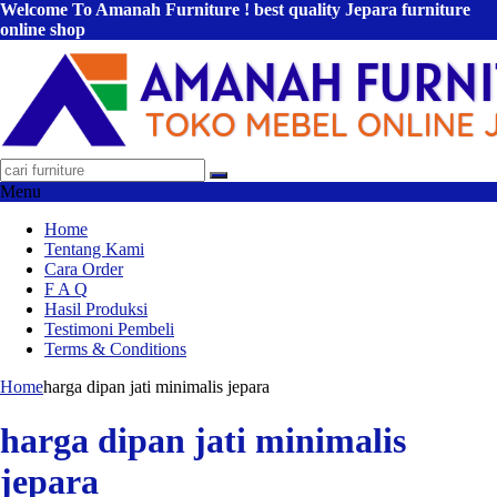
Welcome To Amanah Furniture ! best quality Jepara furniture
online shop
Menu
Home
Tentang Kami
Cara Order
F A Q
Hasil Produksi
Testimoni Pembeli
Terms & Conditions
Home
harga dipan jati minimalis jepara
harga dipan jati minimalis
jepara