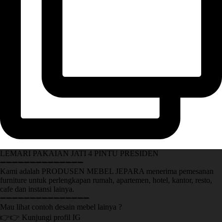
LEMARI PAKAIAN JATI 4 PINTU PRESIDEN
➖➖➖➖➖➖➖➖➖➖➖➖➖➖
Kami adalah PRODUSEN MEBEL JEPARA menerima pemesanan
furniture untuk perlengkapan rumah, apartemen, hotel, kantor, resto,
cafe dan instansi lainya.
➖➖➖➖➖➖➖➖➖➖➖➖➖➖➖
Mau lihat contoh desain mebel lainya ?
👉👉 Kunjungi profil IG