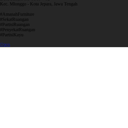
Kec. Mlonggo - Kota Jepara, Jawa Tengah
​#AmanahFurniture
​#SekatRuangan
​#PartisiRuangan
​#PenyekatRuangan
​#PartisiKayu
Open