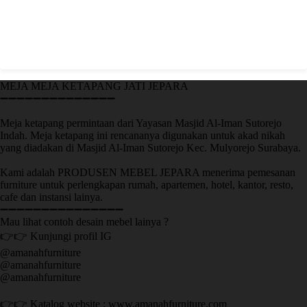
MEJA MEJA KETAPANG JATI JEPARA
➖➖➖➖➖➖➖➖➖➖➖➖➖➖
Meja ketapang permintaan dari Yayasan Masjid Al-Iman Sutorejo
Indah. Meja ketapang ini rencananya digunakan untuk akad nikah
yang diadakan di Masjid Al-Iman Sutorejo Kec. Mulyorejo Surabaya.
Kami adalah PRODUSEN MEBEL JEPARA menerima pemesanan
furniture untuk perlengkapan rumah, apartemen, hotel, kantor, resto,
cafe dan instansi lainya.
➖➖➖➖➖➖➖➖➖➖➖➖➖➖➖
Mau lihat contoh desain mebel lainya ?
👉👉 Kunjungi profil IG
@amanahfurniture
@amanahfurniture
@amanahfurniture
👉👉 Katalog website : www.amanahfurniture.com