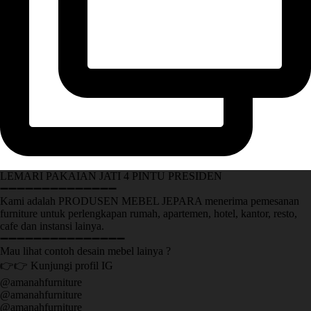
LEMARI PAKAIAN JATI 4 PINTU PRESIDEN
➖➖➖➖➖➖➖➖➖➖➖➖➖➖
Kami adalah PRODUSEN MEBEL JEPARA menerima pemesanan
furniture untuk perlengkapan rumah, apartemen, hotel, kantor, resto,
cafe dan instansi lainya.
➖➖➖➖➖➖➖➖➖➖➖➖➖➖➖
Mau lihat contoh desain mebel lainya ?
👉👉 Kunjungi profil IG
@amanahfurniture
@amanahfurniture
@amanahfurniture