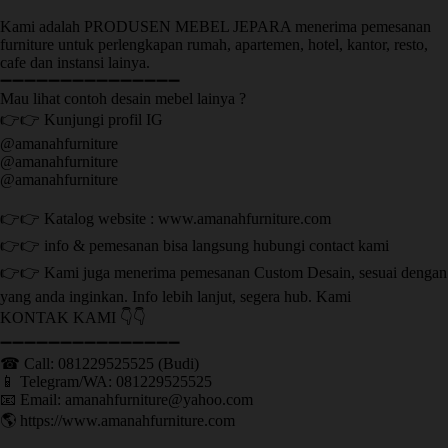
Kami adalah PRODUSEN MEBEL JEPARA menerima pemesanan
furniture untuk perlengkapan rumah, apartemen, hotel, kantor, resto,
cafe dan instansi lainya.
➖➖➖➖➖➖➖➖➖➖➖➖➖➖➖
Mau lihat contoh desain mebel lainya ?
👉👉 Kunjungi profil IG
@amanahfurniture
@amanahfurniture
@amanahfurniture
👉👉 Katalog website : www.amanahfurniture.com
👉👉 info & pemesanan bisa langsung hubungi contact kami
👉👉 Kami juga menerima pemesanan Custom Desain, sesuai dengan
yang anda inginkan. Info lebih lanjut, segera hub. Kami
KONTAK KAMI 👇👇
➖➖➖➖➖➖➖➖➖➖➖➖➖➖➖ ㅤ
☎ Call: 081229525525 (Budi)
📱 Telegram/WA: 081229525525
📧 Email: amanahfurniture@yahoo.com
🌎 https://www.amanahfurniture.com