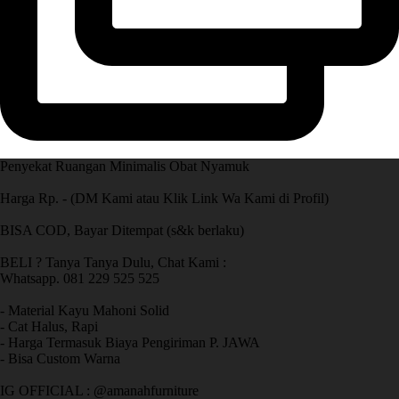
Penyekat Ruangan Minimalis Obat Nyamuk
Harga Rp. - (DM Kami atau Klik Link Wa Kami di Profil)
BISA COD, Bayar Ditempat (s&k berlaku)
BELI ? Tanya Tanya Dulu, Chat Kami :
Whatsapp. 081 229 525 525
- Material Kayu Mahoni Solid
- Cat Halus, Rapi
- Harga Termasuk Biaya Pengiriman P. JAWA
- Bisa Custom Warna
IG OFFICIAL : @amanahfurniture