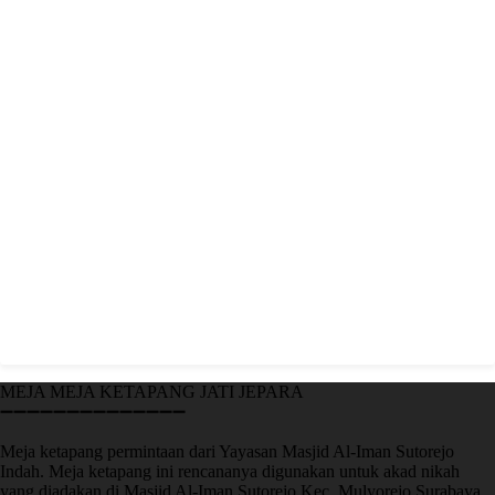
MEJA MEJA KETAPANG JATI JEPARA
➖➖➖➖➖➖➖➖➖➖➖➖➖➖
Meja ketapang permintaan dari Yayasan Masjid Al-Iman Sutorejo
Indah. Meja ketapang ini rencananya digunakan untuk akad nikah
yang diadakan di Masjid Al-Iman Sutorejo Kec. Mulyorejo Surabaya.