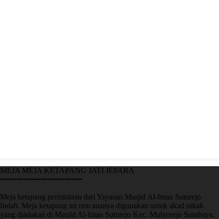
MEJA MEJA KETAPANG JATI JEPARA
➖➖➖➖➖➖➖➖➖➖➖➖➖➖
Meja ketapang permintaan dari Yayasan Masjid Al-Iman Sutorejo
Indah. Meja ketapang ini rencananya digunakan untuk akad nikah
yang diadakan di Masjid Al-Iman Sutorejo Kec. Mulyorejo Surabaya.