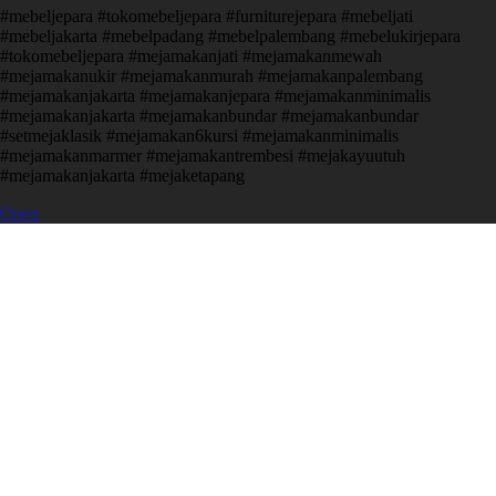
#mebeljepara #tokomebeljepara #furniturejepara #mebeljati
#mebeljakarta #mebelpadang #mebelpalembang #mebelukirjepara
#tokomebeljepara #mejamakanjati #mejamakanmewah
#mejamakanukir #mejamakanmurah #mejamakanpalembang
#mejamakanjakarta #mejamakanjepara #mejamakanminimalis
#mejamakanjakarta #mejamakanbundar #mejamakanbundar
#setmejaklasik #mejamakan6kursi #mejamakanminimalis
#mejamakanmarmer #mejamakantrembesi #mejakayuutuh
#mejamakanjakarta #mejaketapang
Open