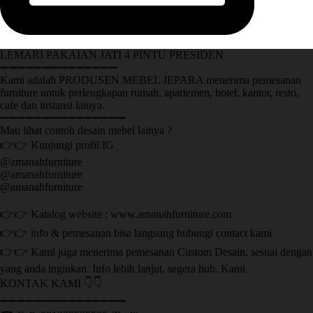
LEMARI PAKAIAN JATI 4 PINTU PRESIDEN
➖➖➖➖➖➖➖➖➖➖➖➖➖➖
Kami adalah PRODUSEN MEBEL JEPARA menerima pemesanan
furniture untuk perlengkapan rumah, apartemen, hotel, kantor, resto,
cafe dan instansi lainya.
➖➖➖➖➖➖➖➖➖➖➖➖➖➖➖
Mau lihat contoh desain mebel lainya ?
👉👉 Kunjungi profil IG
@amanahfurniture
@amanahfurniture
@amanahfurniture
👉👉 Katalog website : www.amanahfurniture.com
👉👉 info & pemesanan bisa langsung hubungi contact kami
👉👉 Kami juga menerima pemesanan Custom Desain, sesuai dengan
yang anda inginkan. Info lebih lanjut, segera hub. Kami
KONTAK KAMI 👇👇
➖➖➖➖➖➖➖➖➖➖➖➖➖➖➖ ㅤ