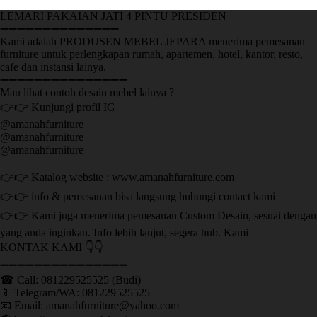
LEMARI PAKAIAN JATI 4 PINTU PRESIDEN
➖➖➖➖➖➖➖➖➖➖➖➖➖➖
Kami adalah PRODUSEN MEBEL JEPARA menerima pemesanan
furniture untuk perlengkapan rumah, apartemen, hotel, kantor, resto,
cafe dan instansi lainya.
➖➖➖➖➖➖➖➖➖➖➖➖➖➖➖
Mau lihat contoh desain mebel lainya ?
👉👉 Kunjungi profil IG
@amanahfurniture
@amanahfurniture
@amanahfurniture
👉👉 Katalog website : www.amanahfurniture.com
👉👉 info & pemesanan bisa langsung hubungi contact kami
👉👉 Kami juga menerima pemesanan Custom Desain, sesuai dengan
yang anda inginkan. Info lebih lanjut, segera hub. Kami
KONTAK KAMI 👇👇
➖➖➖➖➖➖➖➖➖➖➖➖➖➖➖ ㅤ
☎ Call: 081229525525 (Budi)
📱 Telegram/WA: 081229525525
📧 Email: amanahfurniture@yahoo.com