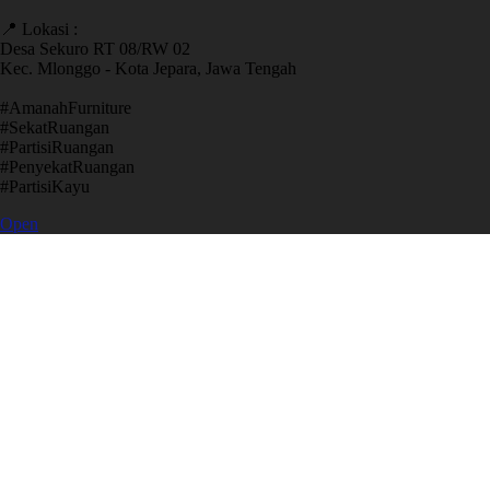
📍 Lokasi :
Desa Sekuro RT 08/RW 02
Kec. Mlonggo - Kota Jepara, Jawa Tengah
​#AmanahFurniture
​#SekatRuangan
​#PartisiRuangan
​#PenyekatRuangan
​#PartisiKayu
Open