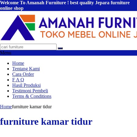
Welcome To Amanah Furniture ! best quality Jepara furniture
online shop
Menu
Home
Tentang Kami
Cara Order
F A Q
Hasil Produksi
Testimoni Pembeli
Terms & Conditions
Home
furniture kamar tidur
furniture kamar tidur