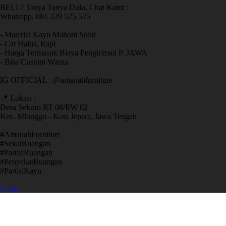
BELI ? Tanya Tanya Dulu, Chat Kami :
Whatsapp. 081 229 525 525
- Material Kayu Mahoni Solid
- Cat Halus, Rapi
- Harga Termasuk Biaya Pengiriman P. JAWA
- Bisa Custom Warna
IG OFFICIAL : @amanahfurniture
📍 Lokasi :
Desa Sekuro RT 08/RW 02
Kec. Mlonggo - Kota Jepara, Jawa Tengah
​#AmanahFurniture
​#SekatRuangan
​#PartisiRuangan
​#PenyekatRuangan
​#PartisiKayu
Open