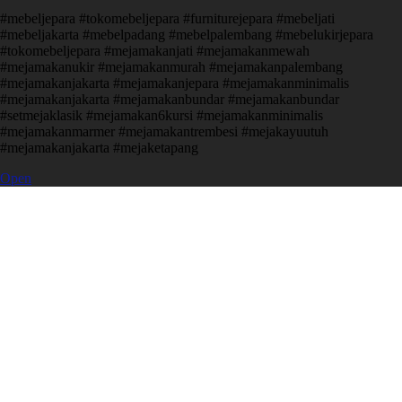
#mebeljepara #tokomebeljepara #furniturejepara #mebeljati
#mebeljakarta #mebelpadang #mebelpalembang #mebelukirjepara
#tokomebeljepara #mejamakanjati #mejamakanmewah
#mejamakanukir #mejamakanmurah #mejamakanpalembang
#mejamakanjakarta #mejamakanjepara #mejamakanminimalis
#mejamakanjakarta #mejamakanbundar #mejamakanbundar
#setmejaklasik #mejamakan6kursi #mejamakanminimalis
#mejamakanmarmer #mejamakantrembesi #mejakayuutuh
#mejamakanjakarta #mejaketapang
Open