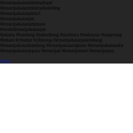
#lemaripakaianminimalisjati
#lemaripakaianminimalissleding
#lemaripakaianpintu3
#lemaripakaianjati
#lemaripakaianjatijepara
#modellemaripakaianjati
#jakarta #bandung #palembang #surabaya #makassar #tangerang
#bekasi #cibubur #cibinong #lemaripakaianpalembang
#lemaripakaianbandung #lemaripakaian4pintu #lemaripakaianukir
#lemaripakaianjepara #lemarijati #lemaripintu4 #lemarijepara
Open