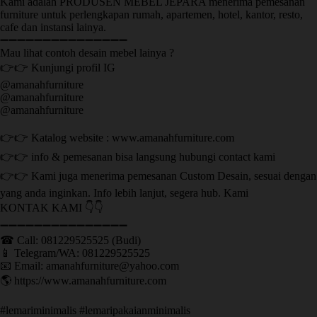
Kami adalah PRODUSEN MEBEL JEPARA menerima pemesanan
furniture untuk perlengkapan rumah, apartemen, hotel, kantor, resto,
cafe dan instansi lainya.
➖➖➖➖➖➖➖➖➖➖➖➖➖➖➖
Mau lihat contoh desain mebel lainya ?
👉👉 Kunjungi profil IG
@amanahfurniture
@amanahfurniture
@amanahfurniture
👉👉 Katalog website : www.amanahfurniture.com
👉👉 info & pemesanan bisa langsung hubungi contact kami
👉👉 Kami juga menerima pemesanan Custom Desain, sesuai dengan
yang anda inginkan. Info lebih lanjut, segera hub. Kami
KONTAK KAMI 👇👇
➖➖➖➖➖➖➖➖➖➖➖➖➖➖➖ ㅤ
☎ Call: 081229525525 (Budi)
📱 Telegram/WA: 081229525525
📧 Email: amanahfurniture@yahoo.com
🌎 https://www.amanahfurniture.com
#lemariminimalis #lemaripakaianminimalis