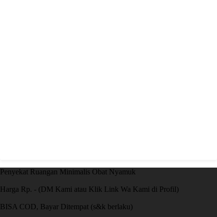
Penyekat Ruangan Minimalis Obat Nyamuk
Harga Rp. - (DM Kami atau Klik Link Wa Kami di Profil)
BISA COD, Bayar Ditempat (s&k berlaku)