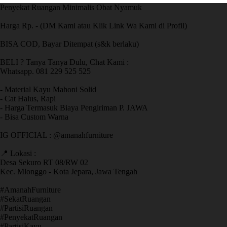
Penyekat Ruangan Minimalis Obat Nyamuk
Harga Rp. - (DM Kami atau Klik Link Wa Kami di Profil)
BISA COD, Bayar Ditempat (s&k berlaku)
BELI ? Tanya Tanya Dulu, Chat Kami :
Whatsapp. 081 229 525 525
- Material Kayu Mahoni Solid
- Cat Halus, Rapi
- Harga Termasuk Biaya Pengiriman P. JAWA
- Bisa Custom Warna
IG OFFICIAL : @amanahfurniture
📍 Lokasi :
Desa Sekuro RT 08/RW 02
Kec. Mlonggo - Kota Jepara, Jawa Tengah
​#AmanahFurniture
​#SekatRuangan
​#PartisiRuangan
​#PenyekatRuangan
​#PartisiKayu