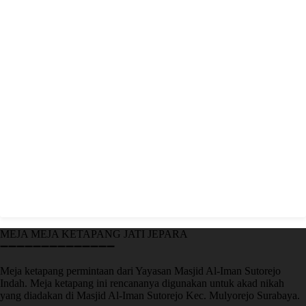
MEJA MEJA KETAPANG JATI JEPARA
➖➖➖➖➖➖➖➖➖➖➖➖➖➖
Meja ketapang permintaan dari Yayasan Masjid Al-Iman Sutorejo
Indah. Meja ketapang ini rencananya digunakan untuk akad nikah
yang diadakan di Masjid Al-Iman Sutorejo Kec. Mulyorejo Surabaya.