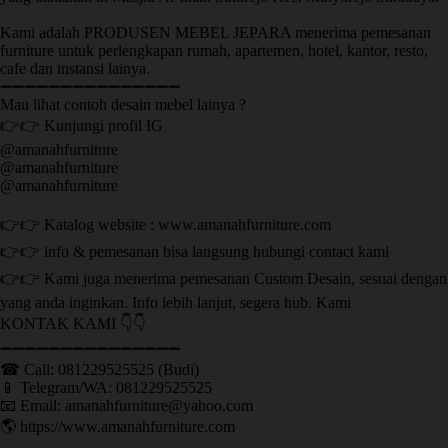
Kami adalah PRODUSEN MEBEL JEPARA menerima pemesanan
furniture untuk perlengkapan rumah, apartemen, hotel, kantor, resto,
cafe dan instansi lainya.
➖➖➖➖➖➖➖➖➖➖➖➖➖➖➖
Mau lihat contoh desain mebel lainya ?
👉👉 Kunjungi profil IG
@amanahfurniture
@amanahfurniture
@amanahfurniture
👉👉 Katalog website : www.amanahfurniture.com
👉👉 info & pemesanan bisa langsung hubungi contact kami
👉👉 Kami juga menerima pemesanan Custom Desain, sesuai dengan
yang anda inginkan. Info lebih lanjut, segera hub. Kami
KONTAK KAMI 👇👇
➖➖➖➖➖➖➖➖➖➖➖➖➖➖➖ ㅤ
☎ Call: 081229525525 (Budi)
📱 Telegram/WA: 081229525525
📧 Email: amanahfurniture@yahoo.com
🌎 https://www.amanahfurniture.com