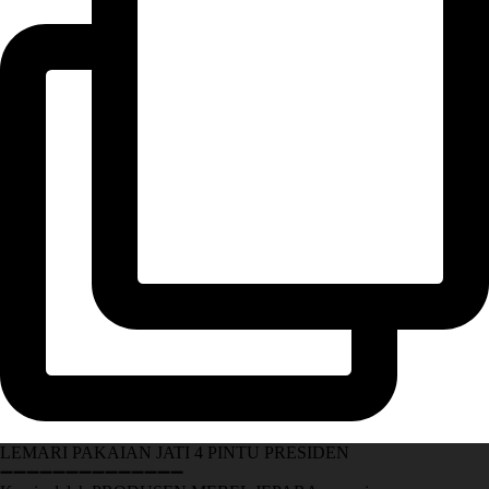
LEMARI PAKAIAN JATI 4 PINTU PRESIDEN
➖➖➖➖➖➖➖➖➖➖➖➖➖➖