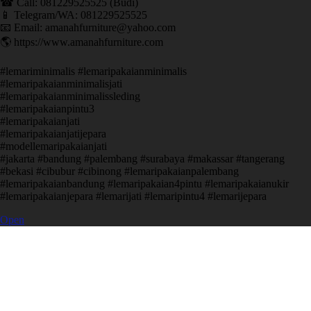
☎ Call: 081229525525 (Budi)
📱 Telegram/WA: 081229525525
📧 Email: amanahfurniture@yahoo.com
🌎 https://www.amanahfurniture.com
#lemariminimalis #lemaripakaianminimalis
#lemaripakaianminimalisjati
#lemaripakaianminimalissleding
#lemaripakaianpintu3
#lemaripakaianjati
#lemaripakaianjatijepara
#modellemaripakaianjati
#jakarta #bandung #palembang #surabaya #makassar #tangerang
#bekasi #cibubur #cibinong #lemaripakaianpalembang
#lemaripakaianbandung #lemaripakaian4pintu #lemaripakaianukir
#lemaripakaianjepara #lemarijati #lemaripintu4 #lemarijepara
Open