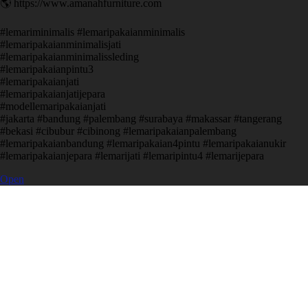
🌎 https://www.amanahfurniture.com
#lemariminimalis #lemaripakaianminimalis
#lemaripakaianminimalisjati
#lemaripakaianminimalissleding
#lemaripakaianpintu3
#lemaripakaianjati
#lemaripakaianjatijepara
#modellemaripakaianjati
#jakarta #bandung #palembang #surabaya #makassar #tangerang
#bekasi #cibubur #cibinong #lemaripakaianpalembang
#lemaripakaianbandung #lemaripakaian4pintu #lemaripakaianukir
#lemaripakaianjepara #lemarijati #lemaripintu4 #lemarijepara
Open