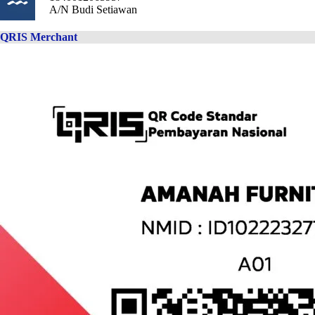
A/N Budi Setiawan
QRIS Merchant