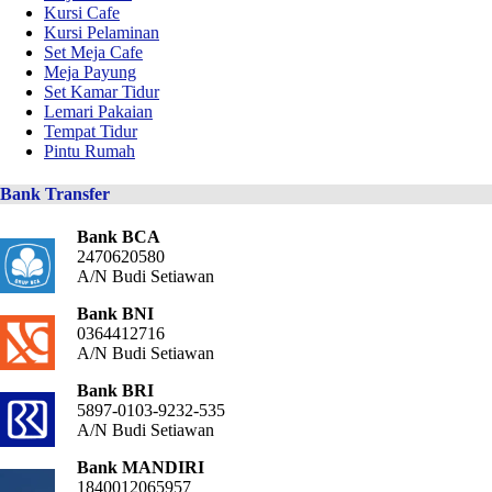
Kursi Cafe
Kursi Pelaminan
Set Meja Cafe
Meja Payung
Set Kamar Tidur
Lemari Pakaian
Tempat Tidur
Pintu Rumah
Bank Transfer
Bank BCA
2470620580
A/N Budi Setiawan
Bank BNI
0364412716
A/N Budi Setiawan
Bank BRI
5897-0103-9232-535
A/N Budi Setiawan
Bank MANDIRI
1840012065957