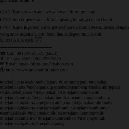
@amanahfurniture
👉👉 Katalog website : www.amanahfurniture.com
👉👉 info & pemesanan bisa langsung hubungi contact kami
👉👉 Kami juga menerima pemesanan Custom Desain, sesuai dengan
yang anda inginkan. Info lebih lanjut, segera hub. Kami
KONTAK KAMI 👇👇
➖➖➖➖➖➖➖➖➖➖➖➖➖➖➖ ㅤ
☎ Call: 081229525525 (Budi)
📱 Telegram/WA: 081229525525
📧 Email: amanahfurniture@yahoo.com
🌎 https://www.amanahfurniture.com
#mebeljepara #tokomebeljepara #furniturejepara #mebeljati
#mebeljakarta #mebelpadang #mebelpalembang #mebelukirjepara
#tokomebeljepara #mejamakanjati #mejamakanmewah
#mejamakanukir #mejamakanmurah #mejamakanpalembang
#mejamakanjakarta #mejamakanjepara #mejamakanminimalis
#mejamakanjakarta #mejamakanbundar #mejamakanbundar
#setmejaklasik #mejamakan6kursi #mejamakanminimalis
#mejamakanmarmer #mejamakantrembesi #mejakayuutuh
#mejamakanjakarta #mejaketapang