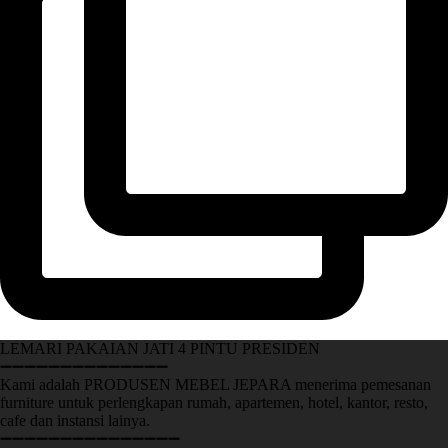
LEMARI PAKAIAN JATI 4 PINTU PRESIDEN
➖➖➖➖➖➖➖➖➖➖➖➖➖➖
Kami adalah PRODUSEN MEBEL JEPARA menerima pemesanan
furniture untuk perlengkapan rumah, apartemen, hotel, kantor, resto,
cafe dan instansi lainya.
➖➖➖➖➖➖➖➖➖➖➖➖➖➖➖