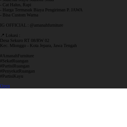
- Cat Halus, Rapi
- Harga Termasuk Biaya Pengiriman P. JAWA
- Bisa Custom Warna
IG OFFICIAL : @amanahfurniture
📍 Lokasi :
Desa Sekuro RT 08/RW 02
Kec. Mlonggo - Kota Jepara, Jawa Tengah
​#AmanahFurniture
​#SekatRuangan
​#PartisiRuangan
​#PenyekatRuangan
​#PartisiKayu
Open