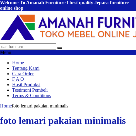
Welcome To Amanah Furniture ! best quality Jepara furniture
online shop
Menu
Home
Tentang Kami
Cara Order
F A Q
Hasil Produksi
Testimoni Pembeli
Terms & Conditions
Home
foto lemari pakaian minimalis
foto lemari pakaian minimalis