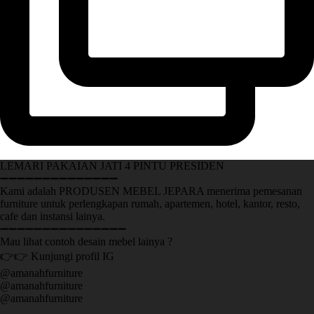
LEMARI PAKAIAN JATI 4 PINTU PRESIDEN
➖➖➖➖➖➖➖➖➖➖➖➖➖➖
Kami adalah PRODUSEN MEBEL JEPARA menerima pemesanan
furniture untuk perlengkapan rumah, apartemen, hotel, kantor, resto,
cafe dan instansi lainya.
➖➖➖➖➖➖➖➖➖➖➖➖➖➖➖
Mau lihat contoh desain mebel lainya ?
👉👉 Kunjungi profil IG
@amanahfurniture
@amanahfurniture
@amanahfurniture