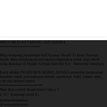
MEJA MEJA KETAPANG JATI JEPARA
➖➖➖➖➖➖➖➖➖➖➖➖➖➖
Meja ketapang permintaan dari Yayasan Masjid Al-Iman Sutorejo
Indah. Meja ketapang ini rencananya digunakan untuk akad nikah
yang diadakan di Masjid Al-Iman Sutorejo Kec. Mulyorejo Surabaya.
Kami adalah PRODUSEN MEBEL JEPARA menerima pemesanan
furniture untuk perlengkapan rumah, apartemen, hotel, kantor, resto,
cafe dan instansi lainya.
➖➖➖➖➖➖➖➖➖➖➖➖➖➖➖
Mau lihat contoh desain mebel lainya ?
👉👉 Kunjungi profil IG
@amanahfurniture
@amanahfurniture