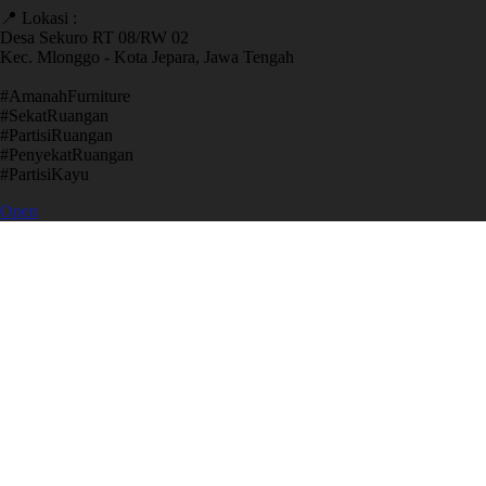
📍 Lokasi :
Desa Sekuro RT 08/RW 02
Kec. Mlonggo - Kota Jepara, Jawa Tengah
​#AmanahFurniture
​#SekatRuangan
​#PartisiRuangan
​#PenyekatRuangan
​#PartisiKayu
Open