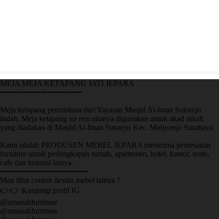
MEJA MEJA KETAPANG JATI JEPARA
➖➖➖➖➖➖➖➖➖➖➖➖➖➖
Meja ketapang permintaan dari Yayasan Masjid Al-Iman Sutorejo
Indah. Meja ketapang ini rencananya digunakan untuk akad nikah
yang diadakan di Masjid Al-Iman Sutorejo Kec. Mulyorejo Surabaya.
Kami adalah PRODUSEN MEBEL JEPARA menerima pemesanan
furniture untuk perlengkapan rumah, apartemen, hotel, kantor, resto,
cafe dan instansi lainya.
➖➖➖➖➖➖➖➖➖➖➖➖➖➖➖
Mau lihat contoh desain mebel lainya ?
👉👉 Kunjungi profil IG
@amanahfurniture
@amanahfurniture