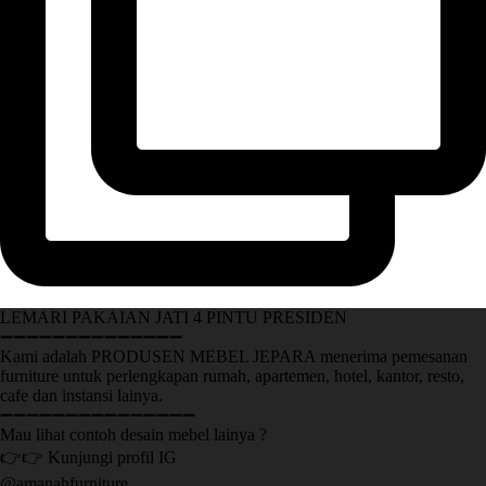
LEMARI PAKAIAN JATI 4 PINTU PRESIDEN
➖➖➖➖➖➖➖➖➖➖➖➖➖➖
Kami adalah PRODUSEN MEBEL JEPARA menerima pemesanan
furniture untuk perlengkapan rumah, apartemen, hotel, kantor, resto,
cafe dan instansi lainya.
➖➖➖➖➖➖➖➖➖➖➖➖➖➖➖
Mau lihat contoh desain mebel lainya ?
👉👉 Kunjungi profil IG
@amanahfurniture