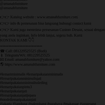
@amanahfurniture
@amanahfurniture
👉👉 Katalog website : www.amanahfurniture.com
👉👉 info & pemesanan bisa langsung hubungi contact kami
👉👉 Kami juga menerima pemesanan Custom Desain, sesuai dengan
yang anda inginkan. Info lebih lanjut, segera hub. Kami
KONTAK KAMI 👇👇
➖➖➖➖➖➖➖➖➖➖➖➖➖➖➖ ㅤ
☎ Call: 081229525525 (Budi)
📱 Telegram/WA: 081229525525
📧 Email: amanahfurniture@yahoo.com
🌎 https://www.amanahfurniture.com
#lemariminimalis #lemaripakaianminimalis
#lemaripakaianminimalisjati
#lemaripakaianminimalissleding
#lemaripakaianpintu3
#lemaripakaianjati
#lemaripakaianjatijepara
#modellemaripakaianjati
#jakarta #bandung #palembang #surabaya #makassar #tangerang