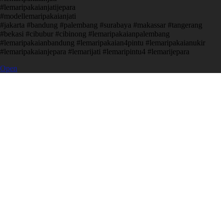
#lemaripakaianjatijepara
#modellemaripakaianjati
#jakarta #bandung #palembang #surabaya #makassar #tangerang
#bekasi #cibubur #cibinong #lemaripakaianpalembang
#lemaripakaianbandung #lemaripakaian4pintu #lemaripakaianukir
#lemaripakaianjepara #lemarijati #lemaripintu4 #lemarijepara
Open