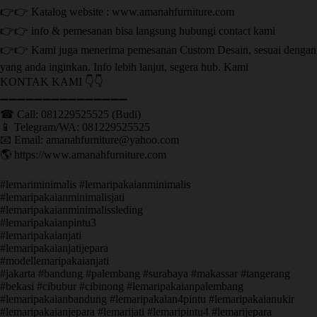
👉👉 Katalog website : www.amanahfurniture.com
👉👉 info & pemesanan bisa langsung hubungi contact kami
👉👉 Kami juga menerima pemesanan Custom Desain, sesuai dengan
yang anda inginkan. Info lebih lanjut, segera hub. Kami
KONTAK KAMI 👇👇
➖➖➖➖➖➖➖➖➖➖➖➖➖➖➖ ㅤ
☎ Call: 081229525525 (Budi)
📱 Telegram/WA: 081229525525
📧 Email: amanahfurniture@yahoo.com
🌎 https://www.amanahfurniture.com
#lemariminimalis #lemaripakaianminimalis
#lemaripakaianminimalisjati
#lemaripakaianminimalissleding
#lemaripakaianpintu3
#lemaripakaianjati
#lemaripakaianjatijepara
#modellemaripakaianjati
#jakarta #bandung #palembang #surabaya #makassar #tangerang
#bekasi #cibubur #cibinong #lemaripakaianpalembang
#lemaripakaianbandung #lemaripakaian4pintu #lemaripakaianukir
#lemaripakaianjepara #lemarijati #lemaripintu4 #lemarijepara