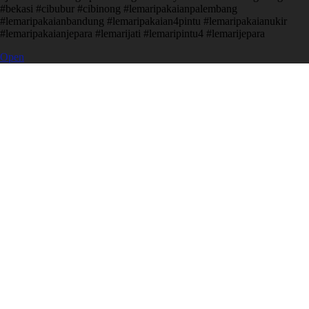
#bekasi #cibubur #cibinong #lemaripakaianpalembang
#lemaripakaianbandung #lemaripakaian4pintu #lemaripakaianukir
#lemaripakaianjepara #lemarijati #lemaripintu4 #lemarijepara
Open