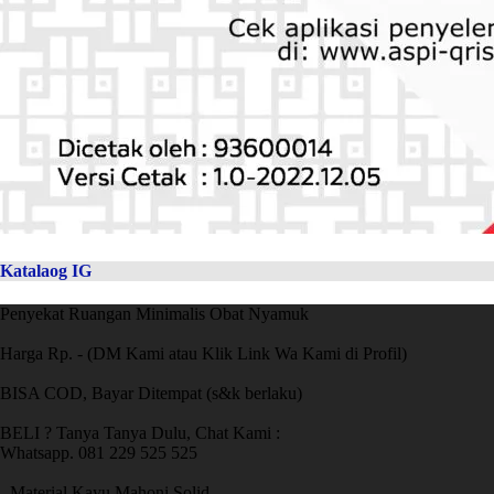
Katalaog IG
Penyekat Ruangan Minimalis Obat Nyamuk
Harga Rp. - (DM Kami atau Klik Link Wa Kami di Profil)
BISA COD, Bayar Ditempat (s&k berlaku)
BELI ? Tanya Tanya Dulu, Chat Kami :
Whatsapp. 081 229 525 525
- Material Kayu Mahoni Solid