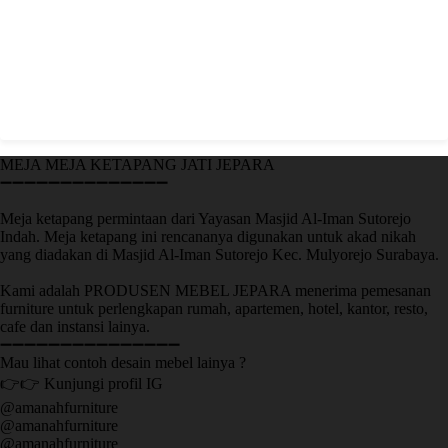
MEJA MEJA KETAPANG JATI JEPARA
➖➖➖➖➖➖➖➖➖➖➖➖➖➖
Meja ketapang permintaan dari Yayasan Masjid Al-Iman Sutorejo
Indah. Meja ketapang ini rencananya digunakan untuk akad nikah
yang diadakan di Masjid Al-Iman Sutorejo Kec. Mulyorejo Surabaya.
Kami adalah PRODUSEN MEBEL JEPARA menerima pemesanan
furniture untuk perlengkapan rumah, apartemen, hotel, kantor, resto,
cafe dan instansi lainya.
➖➖➖➖➖➖➖➖➖➖➖➖➖➖➖
Mau lihat contoh desain mebel lainya ?
👉👉 Kunjungi profil IG
@amanahfurniture
@amanahfurniture
@amanahfurniture