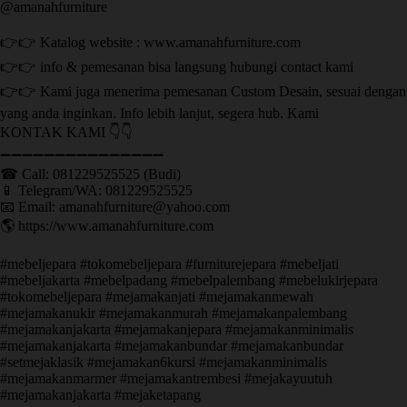
@amanahfurniture
👉👉 Katalog website : www.amanahfurniture.com
👉👉 info & pemesanan bisa langsung hubungi contact kami
👉👉 Kami juga menerima pemesanan Custom Desain, sesuai dengan
yang anda inginkan. Info lebih lanjut, segera hub. Kami
KONTAK KAMI 👇👇
➖➖➖➖➖➖➖➖➖➖➖➖➖➖➖ ㅤ
☎ Call: 081229525525 (Budi)
📱 Telegram/WA: 081229525525
📧 Email: amanahfurniture@yahoo.com
🌎 https://www.amanahfurniture.com
#mebeljepara #tokomebeljepara #furniturejepara #mebeljati
#mebeljakarta #mebelpadang #mebelpalembang #mebelukirjepara
#tokomebeljepara #mejamakanjati #mejamakanmewah
#mejamakanukir #mejamakanmurah #mejamakanpalembang
#mejamakanjakarta #mejamakanjepara #mejamakanminimalis
#mejamakanjakarta #mejamakanbundar #mejamakanbundar
#setmejaklasik #mejamakan6kursi #mejamakanminimalis
#mejamakanmarmer #mejamakantrembesi #mejakayuutuh
#mejamakanjakarta #mejaketapang