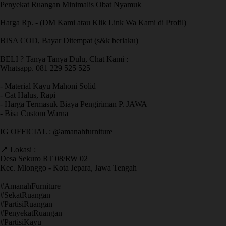
Penyekat Ruangan Minimalis Obat Nyamuk
Harga Rp. - (DM Kami atau Klik Link Wa Kami di Profil)
BISA COD, Bayar Ditempat (s&k berlaku)
BELI ? Tanya Tanya Dulu, Chat Kami :
Whatsapp. 081 229 525 525
- Material Kayu Mahoni Solid
- Cat Halus, Rapi
- Harga Termasuk Biaya Pengiriman P. JAWA
- Bisa Custom Warna
IG OFFICIAL : @amanahfurniture
📍 Lokasi :
Desa Sekuro RT 08/RW 02
Kec. Mlonggo - Kota Jepara, Jawa Tengah
​#AmanahFurniture
​#SekatRuangan
​#PartisiRuangan
​#PenyekatRuangan
​#PartisiKayu