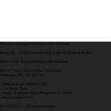
Penyekat Ruangan Minimalis Obat Nyamuk
Harga Rp. - (DM Kami atau Klik Link Wa Kami di Profil)
BISA COD, Bayar Ditempat (s&k berlaku)
BELI ? Tanya Tanya Dulu, Chat Kami :
Whatsapp. 081 229 525 525
- Material Kayu Mahoni Solid
- Cat Halus, Rapi
- Harga Termasuk Biaya Pengiriman P. JAWA
- Bisa Custom Warna
IG OFFICIAL : @amanahfurniture