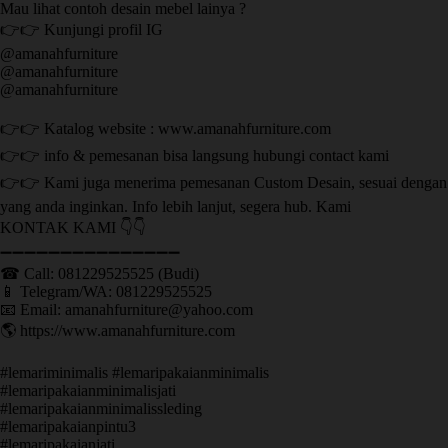
Mau lihat contoh desain mebel lainya ?
👉👉 Kunjungi profil IG
@amanahfurniture
@amanahfurniture
@amanahfurniture
👉👉 Katalog website : www.amanahfurniture.com
👉👉 info & pemesanan bisa langsung hubungi contact kami
👉👉 Kami juga menerima pemesanan Custom Desain, sesuai dengan
yang anda inginkan. Info lebih lanjut, segera hub. Kami
KONTAK KAMI 👇👇
➖➖➖➖➖➖➖➖➖➖➖➖➖➖➖ ㅤ
☎ Call: 081229525525 (Budi)
📱 Telegram/WA: 081229525525
📧 Email: amanahfurniture@yahoo.com
🌎 https://www.amanahfurniture.com
#lemariminimalis #lemaripakaianminimalis
#lemaripakaianminimalisjati
#lemaripakaianminimalissleding
#lemaripakaianpintu3
#lemaripakaianjati