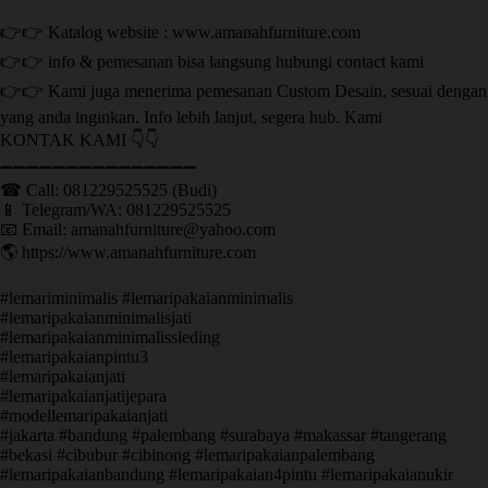
👉👉 Katalog website : www.amanahfurniture.com
👉👉 info & pemesanan bisa langsung hubungi contact kami
👉👉 Kami juga menerima pemesanan Custom Desain, sesuai dengan
yang anda inginkan. Info lebih lanjut, segera hub. Kami
KONTAK KAMI 👇👇
➖➖➖➖➖➖➖➖➖➖➖➖➖➖➖ ㅤ
☎ Call: 081229525525 (Budi)
📱 Telegram/WA: 081229525525
📧 Email: amanahfurniture@yahoo.com
🌎 https://www.amanahfurniture.com
#lemariminimalis #lemaripakaianminimalis
#lemaripakaianminimalisjati
#lemaripakaianminimalissleding
#lemaripakaianpintu3
#lemaripakaianjati
#lemaripakaianjatijepara
#modellemaripakaianjati
#jakarta #bandung #palembang #surabaya #makassar #tangerang
#bekasi #cibubur #cibinong #lemaripakaianpalembang
#lemaripakaianbandung #lemaripakaian4pintu #lemaripakaianukir