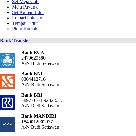
Set Meja Cafe
Meja Payung
Set Kamar Tidur
Lemari Pakaian
Tempat Tidur
Pintu Rumah
Bank Transfer
Bank BCA
2470620580
A/N Budi Setiawan
Bank BNI
0364412716
A/N Budi Setiawan
Bank BRI
5897-0103-9232-535
A/N Budi Setiawan
Bank MANDIRI
1840012065957
A/N Budi Setiawan