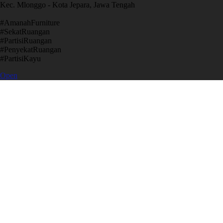
Kec. Mlonggo - Kota Jepara, Jawa Tengah
​#AmanahFurniture
​#SekatRuangan
​#PartisiRuangan
​#PenyekatRuangan
​#PartisiKayu
Open