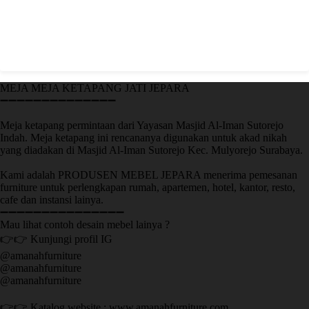
MEJA MEJA KETAPANG JATI JEPARA
➖➖➖➖➖➖➖➖➖➖➖➖➖➖
Meja ketapang permintaan dari Yayasan Masjid Al-Iman Sutorejo
Indah. Meja ketapang ini rencananya digunakan untuk akad nikah
yang diadakan di Masjid Al-Iman Sutorejo Kec. Mulyorejo Surabaya.
Kami adalah PRODUSEN MEBEL JEPARA menerima pemesanan
furniture untuk perlengkapan rumah, apartemen, hotel, kantor, resto,
cafe dan instansi lainya.
➖➖➖➖➖➖➖➖➖➖➖➖➖➖➖
Mau lihat contoh desain mebel lainya ?
👉👉 Kunjungi profil IG
@amanahfurniture
@amanahfurniture
@amanahfurniture
👉👉 Katalog website : www.amanahfurniture.com