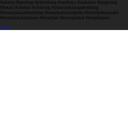
#jakarta #bandung #palembang #surabaya #makassar #tangerang
#bekasi #cibubur #cibinong #lemaripakaianpalembang
#lemaripakaianbandung #lemaripakaian4pintu #lemaripakaianukir
#lemaripakaianjepara #lemarijati #lemaripintu4 #lemarijepara
Open