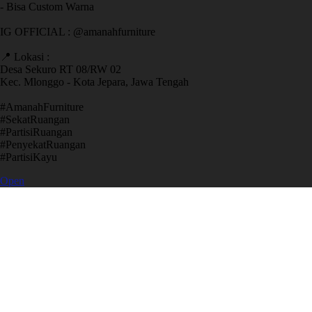
- Bisa Custom Warna
IG OFFICIAL : @amanahfurniture
📍 Lokasi :
Desa Sekuro RT 08/RW 02
Kec. Mlonggo - Kota Jepara, Jawa Tengah
​#AmanahFurniture
​#SekatRuangan
​#PartisiRuangan
​#PenyekatRuangan
​#PartisiKayu
Open