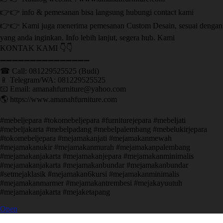
👉👉 info & pemesanan bisa langsung hubungi contact kami
👉👉 Kami juga menerima pemesanan Custom Desain, sesuai dengan
yang anda inginkan. Info lebih lanjut, segera hub. Kami
KONTAK KAMI 👇👇
➖➖➖➖➖➖➖➖➖➖➖➖➖➖➖ ㅤ
☎ Call: 081229525525 (Budi)
📱 Telegram/WA: 081229525525
📧 Email: amanahfurniture@yahoo.com
🌎 https://www.amanahfurniture.com
#mebeljepara #tokomebeljepara #furniturejepara #mebeljati
#mebeljakarta #mebelpadang #mebelpalembang #mebelukirjepara
#tokomebeljepara #mejamakanjati #mejamakanmewah
#mejamakanukir #mejamakanmurah #mejamakanpalembang
#mejamakanjakarta #mejamakanjepara #mejamakanminimalis
#mejamakanjakarta #mejamakanbundar #mejamakanbundar
#setmejaklasik #mejamakan6kursi #mejamakanminimalis
#mejamakanmarmer #mejamakantrembesi #mejakayuutuh
#mejamakanjakarta #mejaketapang
Open