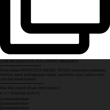
LEMARI PAKAIAN JATI 4 PINTU PRESIDEN
➖➖➖➖➖➖➖➖➖➖➖➖➖➖
Kami adalah PRODUSEN MEBEL JEPARA menerima pemesanan
furniture untuk perlengkapan rumah, apartemen, hotel, kantor, resto,
cafe dan instansi lainya.
➖➖➖➖➖➖➖➖➖➖➖➖➖➖➖
Mau lihat contoh desain mebel lainya ?
👉👉 Kunjungi profil IG
@amanahfurniture
@amanahfurniture
@amanahfurniture