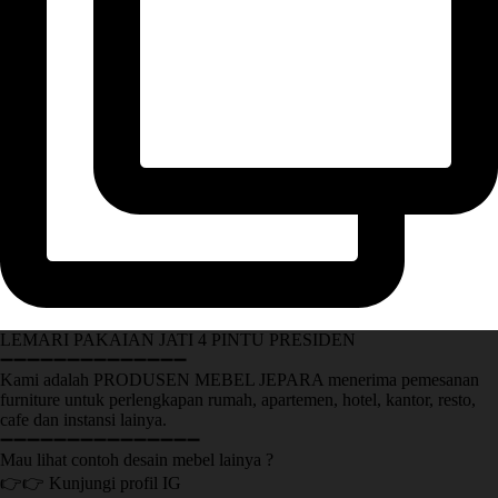
LEMARI PAKAIAN JATI 4 PINTU PRESIDEN
➖➖➖➖➖➖➖➖➖➖➖➖➖➖
Kami adalah PRODUSEN MEBEL JEPARA menerima pemesanan
furniture untuk perlengkapan rumah, apartemen, hotel, kantor, resto,
cafe dan instansi lainya.
➖➖➖➖➖➖➖➖➖➖➖➖➖➖➖
Mau lihat contoh desain mebel lainya ?
👉👉 Kunjungi profil IG