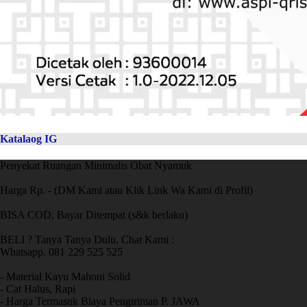
Katalaog IG
Penyekat Ruangan Minimalis Obat Nyamuk
Harga Rp. - (DM Kami atau Klik Link Wa Kami di Profil)
BISA COD, Bayar Ditempat (s&k berlaku)
BELI ? Tanya Tanya Dulu, Chat Kami :
Whatsapp. 081 229 525 525
- Material Kayu Mahoni Solid
- Cat Halus, Rapi
- Harga Termasuk Biaya Pengiriman P. JAWA