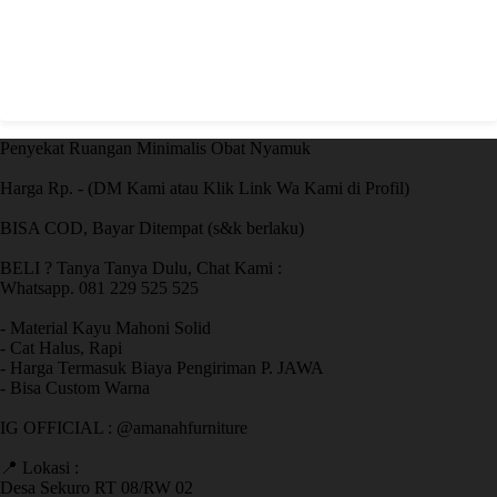
Penyekat Ruangan Minimalis Obat Nyamuk
Harga Rp. - (DM Kami atau Klik Link Wa Kami di Profil)
BISA COD, Bayar Ditempat (s&k berlaku)
BELI ? Tanya Tanya Dulu, Chat Kami :
Whatsapp. 081 229 525 525
- Material Kayu Mahoni Solid
- Cat Halus, Rapi
- Harga Termasuk Biaya Pengiriman P. JAWA
- Bisa Custom Warna
IG OFFICIAL : @amanahfurniture
📍 Lokasi :
Desa Sekuro RT 08/RW 02