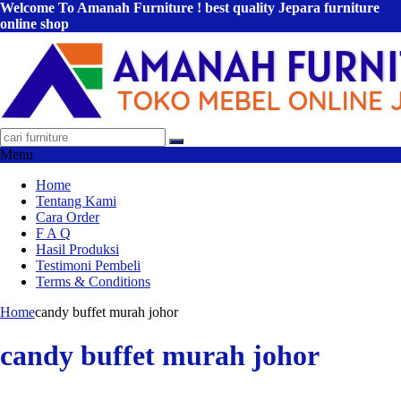
Welcome To Amanah Furniture ! best quality Jepara furniture
online shop
Menu
Home
Tentang Kami
Cara Order
F A Q
Hasil Produksi
Testimoni Pembeli
Terms & Conditions
Home
candy buffet murah johor
candy buffet murah johor