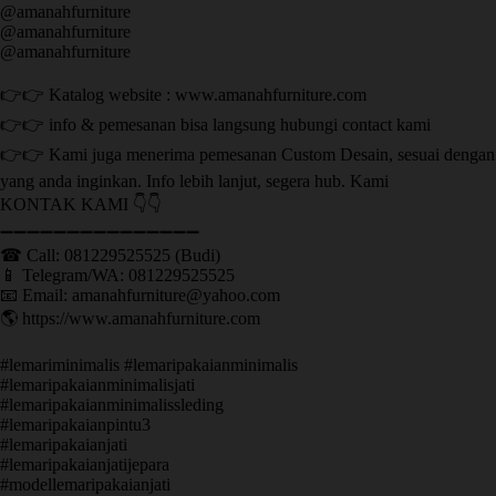
@amanahfurniture
@amanahfurniture
@amanahfurniture
👉👉 Katalog website : www.amanahfurniture.com
👉👉 info & pemesanan bisa langsung hubungi contact kami
👉👉 Kami juga menerima pemesanan Custom Desain, sesuai dengan
yang anda inginkan. Info lebih lanjut, segera hub. Kami
KONTAK KAMI 👇👇
➖➖➖➖➖➖➖➖➖➖➖➖➖➖➖ ㅤ
☎ Call: 081229525525 (Budi)
📱 Telegram/WA: 081229525525
📧 Email: amanahfurniture@yahoo.com
🌎 https://www.amanahfurniture.com
#lemariminimalis #lemaripakaianminimalis
#lemaripakaianminimalisjati
#lemaripakaianminimalissleding
#lemaripakaianpintu3
#lemaripakaianjati
#lemaripakaianjatijepara
#modellemaripakaianjati