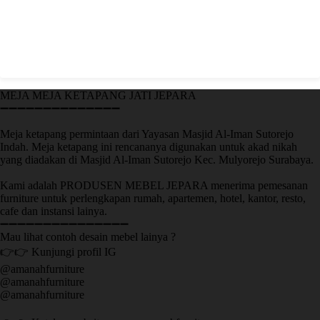
MEJA MEJA KETAPANG JATI JEPARA
➖➖➖➖➖➖➖➖➖➖➖➖➖➖
Meja ketapang permintaan dari Yayasan Masjid Al-Iman Sutorejo
Indah. Meja ketapang ini rencananya digunakan untuk akad nikah
yang diadakan di Masjid Al-Iman Sutorejo Kec. Mulyorejo Surabaya.
Kami adalah PRODUSEN MEBEL JEPARA menerima pemesanan
furniture untuk perlengkapan rumah, apartemen, hotel, kantor, resto,
cafe dan instansi lainya.
➖➖➖➖➖➖➖➖➖➖➖➖➖➖➖
Mau lihat contoh desain mebel lainya ?
👉👉 Kunjungi profil IG
@amanahfurniture
@amanahfurniture
@amanahfurniture