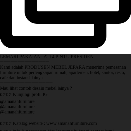
LEMARI PAKAIAN JATI 4 PINTU PRESIDEN
➖➖➖➖➖➖➖➖➖➖➖➖➖➖
Kami adalah PRODUSEN MEBEL JEPARA menerima pemesanan
furniture untuk perlengkapan rumah, apartemen, hotel, kantor, resto,
cafe dan instansi lainya.
➖➖➖➖➖➖➖➖➖➖➖➖➖➖➖
Mau lihat contoh desain mebel lainya ?
👉👉 Kunjungi profil IG
@amanahfurniture
@amanahfurniture
@amanahfurniture
👉👉 Katalog website : www.amanahfurniture.com