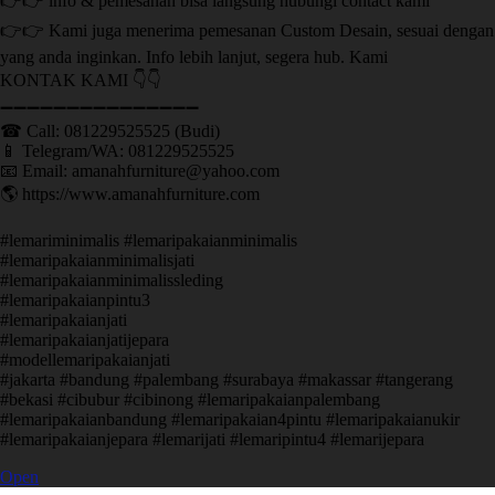
👉👉 info & pemesanan bisa langsung hubungi contact kami
👉👉 Kami juga menerima pemesanan Custom Desain, sesuai dengan
yang anda inginkan. Info lebih lanjut, segera hub. Kami
KONTAK KAMI 👇👇
➖➖➖➖➖➖➖➖➖➖➖➖➖➖➖ ㅤ
☎ Call: 081229525525 (Budi)
📱 Telegram/WA: 081229525525
📧 Email: amanahfurniture@yahoo.com
🌎 https://www.amanahfurniture.com
#lemariminimalis #lemaripakaianminimalis
#lemaripakaianminimalisjati
#lemaripakaianminimalissleding
#lemaripakaianpintu3
#lemaripakaianjati
#lemaripakaianjatijepara
#modellemaripakaianjati
#jakarta #bandung #palembang #surabaya #makassar #tangerang
#bekasi #cibubur #cibinong #lemaripakaianpalembang
#lemaripakaianbandung #lemaripakaian4pintu #lemaripakaianukir
#lemaripakaianjepara #lemarijati #lemaripintu4 #lemarijepara
Open