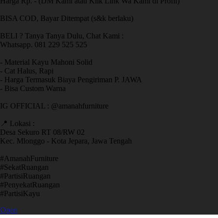
Harga Rp. - (DM Kami atau Klik Link Wa Kami di Profil)
BISA COD, Bayar Ditempat (s&k berlaku)
BELI ? Tanya Tanya Dulu, Chat Kami :
Whatsapp. 081 229 525 525
- Material Kayu Mahoni Solid
- Cat Halus, Rapi
- Harga Termasuk Biaya Pengiriman P. JAWA
- Bisa Custom Warna
IG OFFICIAL : @amanahfurniture
📍 Lokasi :
Desa Sekuro RT 08/RW 02
Kec. Mlonggo - Kota Jepara, Jawa Tengah
​#AmanahFurniture
​#SekatRuangan
​#PartisiRuangan
​#PenyekatRuangan
​#PartisiKayu
Open