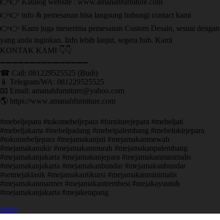
👉👉 Katalog website : www.amanahfurniture.com
👉👉 info & pemesanan bisa langsung hubungi contact kami
👉👉 Kami juga menerima pemesanan Custom Desain, sesuai dengan
yang anda inginkan. Info lebih lanjut, segera hub. Kami
KONTAK KAMI 👇👇
➖➖➖➖➖➖➖➖➖➖➖➖➖➖➖ ㅤ
☎ Call: 081229525525 (Budi)
📱 Telegram/WA: 081229525525
📧 Email: amanahfurniture@yahoo.com
🌎 https://www.amanahfurniture.com
#mebeljepara #tokomebeljepara #furniturejepara #mebeljati
#mebeljakarta #mebelpadang #mebelpalembang #mebelukirjepara
#tokomebeljepara #mejamakanjati #mejamakanmewah
#mejamakanukir #mejamakanmurah #mejamakanpalembang
#mejamakanjakarta #mejamakanjepara #mejamakanminimalis
#mejamakanjakarta #mejamakanbundar #mejamakanbundar
#setmejaklasik #mejamakan6kursi #mejamakanminimalis
#mejamakanmarmer #mejamakantrembesi #mejakayuutuh
#mejamakanjakarta #mejaketapang
Open