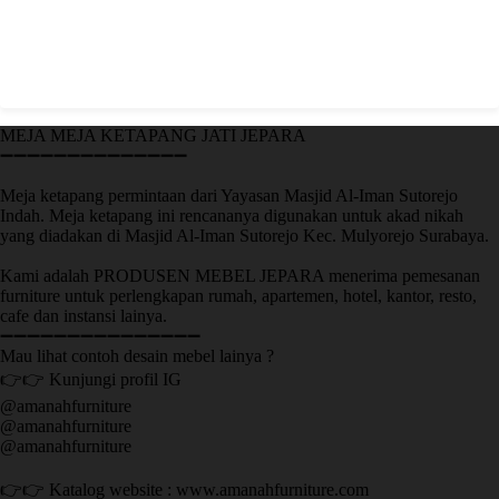
MEJA MEJA KETAPANG JATI JEPARA
➖➖➖➖➖➖➖➖➖➖➖➖➖➖
Meja ketapang permintaan dari Yayasan Masjid Al-Iman Sutorejo
Indah. Meja ketapang ini rencananya digunakan untuk akad nikah
yang diadakan di Masjid Al-Iman Sutorejo Kec. Mulyorejo Surabaya.
Kami adalah PRODUSEN MEBEL JEPARA menerima pemesanan
furniture untuk perlengkapan rumah, apartemen, hotel, kantor, resto,
cafe dan instansi lainya.
➖➖➖➖➖➖➖➖➖➖➖➖➖➖➖
Mau lihat contoh desain mebel lainya ?
👉👉 Kunjungi profil IG
@amanahfurniture
@amanahfurniture
@amanahfurniture
👉👉 Katalog website : www.amanahfurniture.com