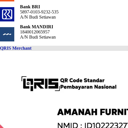
Bank BRI
5897-0103-9232-535
A/N Budi Setiawan
Bank MANDIRI
1840012065957
A/N Budi Setiawan
QRIS Merchant