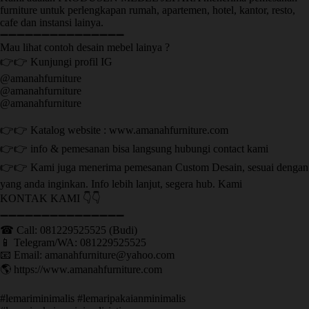
furniture untuk perlengkapan rumah, apartemen, hotel, kantor, resto,
cafe dan instansi lainya.
➖➖➖➖➖➖➖➖➖➖➖➖➖➖➖
Mau lihat contoh desain mebel lainya ?
👉👉 Kunjungi profil IG
@amanahfurniture
@amanahfurniture
@amanahfurniture
👉👉 Katalog website : www.amanahfurniture.com
👉👉 info & pemesanan bisa langsung hubungi contact kami
👉👉 Kami juga menerima pemesanan Custom Desain, sesuai dengan
yang anda inginkan. Info lebih lanjut, segera hub. Kami
KONTAK KAMI 👇👇
➖➖➖➖➖➖➖➖➖➖➖➖➖➖➖ ㅤ
☎ Call: 081229525525 (Budi)
📱 Telegram/WA: 081229525525
📧 Email: amanahfurniture@yahoo.com
🌎 https://www.amanahfurniture.com
#lemariminimalis #lemaripakaianminimalis