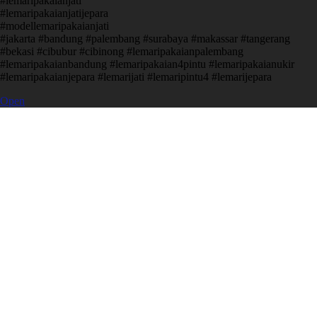
#lemaripakaianjati
#lemaripakaianjatijepara
#modellemaripakaianjati
#jakarta #bandung #palembang #surabaya #makassar #tangerang
#bekasi #cibubur #cibinong #lemaripakaianpalembang
#lemaripakaianbandung #lemaripakaian4pintu #lemaripakaianukir
#lemaripakaianjepara #lemarijati #lemaripintu4 #lemarijepara
Open