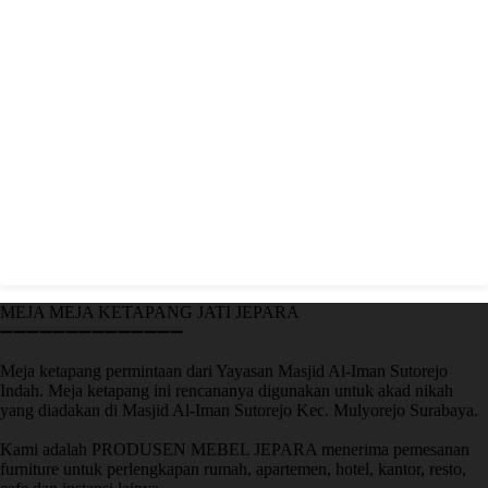
MEJA MEJA KETAPANG JATI JEPARA
➖➖➖➖➖➖➖➖➖➖➖➖➖➖
Meja ketapang permintaan dari Yayasan Masjid Al-Iman Sutorejo
Indah. Meja ketapang ini rencananya digunakan untuk akad nikah
yang diadakan di Masjid Al-Iman Sutorejo Kec. Mulyorejo Surabaya.
Kami adalah PRODUSEN MEBEL JEPARA menerima pemesanan
furniture untuk perlengkapan rumah, apartemen, hotel, kantor, resto,