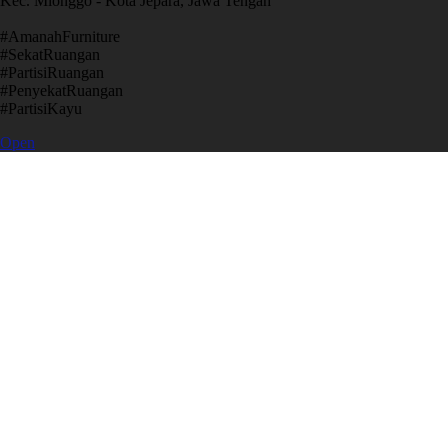
Kec. Mlonggo - Kota Jepara, Jawa Tengah
​#AmanahFurniture
​#SekatRuangan
​#PartisiRuangan
​#PenyekatRuangan
​#PartisiKayu
Open