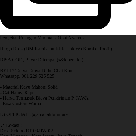
Penyekat Ruangan Minimalis Obat Nyamuk
Harga Rp. - (DM Kami atau Klik Link Wa Kami di Profil)
BISA COD, Bayar Ditempat (s&k berlaku)
BELI ? Tanya Tanya Dulu, Chat Kami :
Whatsapp. 081 229 525 525
- Material Kayu Mahoni Solid
- Cat Halus, Rapi
- Harga Termasuk Biaya Pengiriman P. JAWA
- Bisa Custom Warna
IG OFFICIAL : @amanahfurniture
📍 Lokasi :
Desa Sekuro RT 08/RW 02