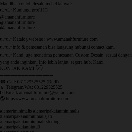
Mau lihat contoh desain mebel lainya ?
👉👉 Kunjungi profil IG
@amanahfurniture
@amanahfurniture
@amanahfurniture
👉👉 Katalog website : www.amanahfurniture.com
👉👉 info & pemesanan bisa langsung hubungi contact kami
👉👉 Kami juga menerima pemesanan Custom Desain, sesuai dengan
yang anda inginkan. Info lebih lanjut, segera hub. Kami
KONTAK KAMI 👇👇
➖➖➖➖➖➖➖➖➖➖➖➖➖➖➖ ㅤ
☎ Call: 081229525525 (Budi)
📱 Telegram/WA: 081229525525
📧 Email: amanahfurniture@yahoo.com
🌎 https://www.amanahfurniture.com
#lemariminimalis #lemaripakaianminimalis
#lemaripakaianminimalisjati
#lemaripakaianminimalissleding
#lemaripakaianpintu3