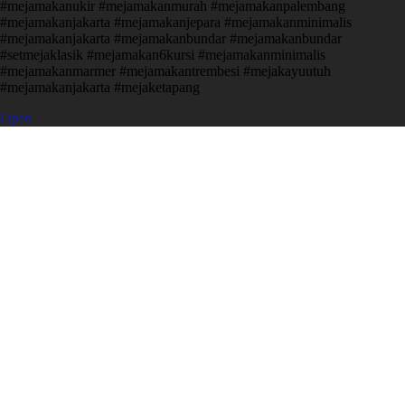
#mejamakanukir #mejamakanmurah #mejamakanpalembang
#mejamakanjakarta #mejamakanjepara #mejamakanminimalis
#mejamakanjakarta #mejamakanbundar #mejamakanbundar
#setmejaklasik #mejamakan6kursi #mejamakanminimalis
#mejamakanmarmer #mejamakantrembesi #mejakayuutuh
#mejamakanjakarta #mejaketapang
Open