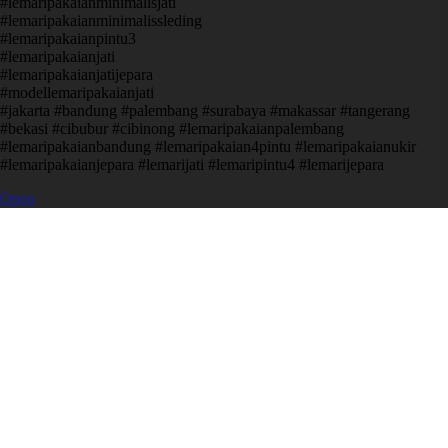
#lemaripakaianminimalisjati
#lemaripakaianminimalissleding
#lemaripakaianpintu3
#lemaripakaianjati
#lemaripakaianjatijepara
#modellemaripakaianjati
#jakarta #bandung #palembang #surabaya #makassar #tangerang
#bekasi #cibubur #cibinong #lemaripakaianpalembang
#lemaripakaianbandung #lemaripakaian4pintu #lemaripakaianukir
#lemaripakaianjepara #lemarijati #lemaripintu4 #lemarijepara
Open