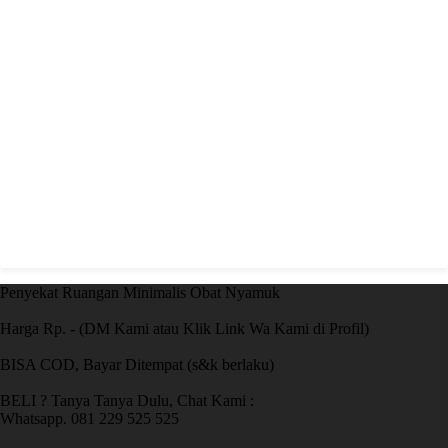
Penyekat Ruangan Minimalis Obat Nyamuk
Harga Rp. - (DM Kami atau Klik Link Wa Kami di Profil)
BISA COD, Bayar Ditempat (s&k berlaku)
BELI ? Tanya Tanya Dulu, Chat Kami :
Whatsapp. 081 229 525 525