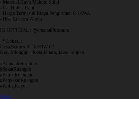
- Material Kayu Mahoni Solid
- Cat Halus, Rapi
- Harga Termasuk Biaya Pengiriman P. JAWA
- Bisa Custom Warna
IG OFFICIAL : @amanahfurniture
📍 Lokasi :
Desa Sekuro RT 08/RW 02
Kec. Mlonggo - Kota Jepara, Jawa Tengah
​#AmanahFurniture
​#SekatRuangan
​#PartisiRuangan
​#PenyekatRuangan
​#PartisiKayu
Open