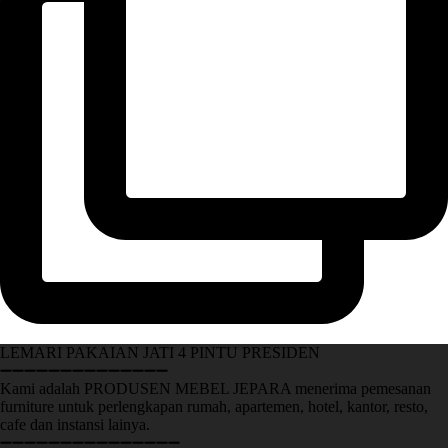
LEMARI PAKAIAN JATI 4 PINTU PRESIDEN
➖➖➖➖➖➖➖➖➖➖➖➖➖➖
Kami adalah PRODUSEN MEBEL JEPARA menerima pemesanan
furniture untuk perlengkapan rumah, apartemen, hotel, kantor, resto,
cafe dan instansi lainya.
➖➖➖➖➖➖➖➖➖➖➖➖➖➖➖