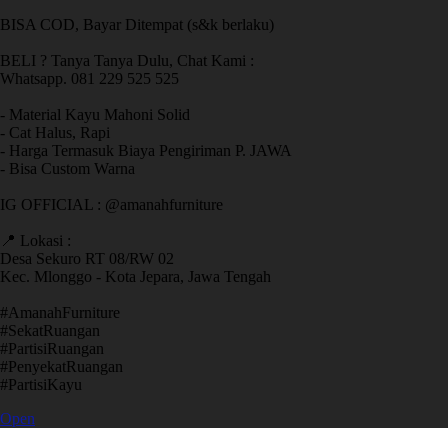
BISA COD, Bayar Ditempat (s&k berlaku)
BELI ? Tanya Tanya Dulu, Chat Kami :
Whatsapp. 081 229 525 525
- Material Kayu Mahoni Solid
- Cat Halus, Rapi
- Harga Termasuk Biaya Pengiriman P. JAWA
- Bisa Custom Warna
IG OFFICIAL : @amanahfurniture
📍 Lokasi :
Desa Sekuro RT 08/RW 02
Kec. Mlonggo - Kota Jepara, Jawa Tengah
​#AmanahFurniture
​#SekatRuangan
​#PartisiRuangan
​#PenyekatRuangan
​#PartisiKayu
Open