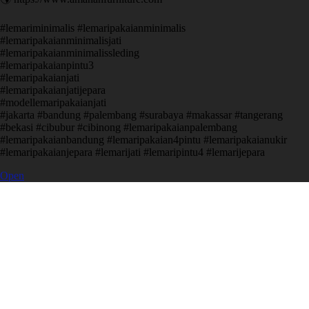
#lemariminimalis #lemaripakaianminimalis
#lemaripakaianminimalisjati
#lemaripakaianminimalissleding
#lemaripakaianpintu3
#lemaripakaianjati
#lemaripakaianjatijepara
#modellemaripakaianjati
#jakarta #bandung #palembang #surabaya #makassar #tangerang
#bekasi #cibubur #cibinong #lemaripakaianpalembang
#lemaripakaianbandung #lemaripakaian4pintu #lemaripakaianukir
#lemaripakaianjepara #lemarijati #lemaripintu4 #lemarijepara
Open