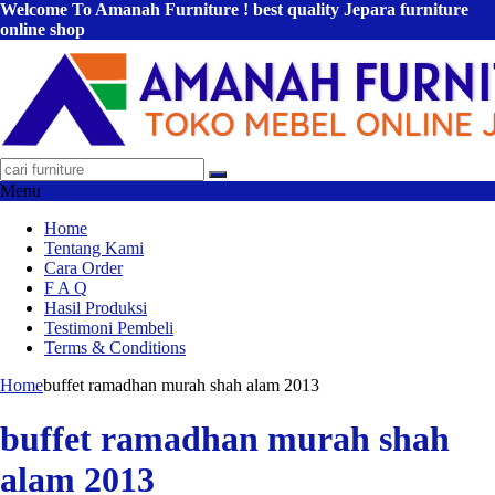
Welcome To Amanah Furniture ! best quality Jepara furniture
online shop
Menu
Home
Tentang Kami
Cara Order
F A Q
Hasil Produksi
Testimoni Pembeli
Terms & Conditions
Home
buffet ramadhan murah shah alam 2013
buffet ramadhan murah shah
alam 2013