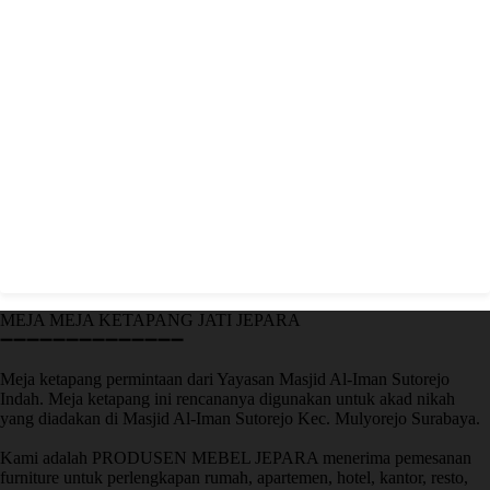
MEJA MEJA KETAPANG JATI JEPARA
➖➖➖➖➖➖➖➖➖➖➖➖➖➖
Meja ketapang permintaan dari Yayasan Masjid Al-Iman Sutorejo
Indah. Meja ketapang ini rencananya digunakan untuk akad nikah
yang diadakan di Masjid Al-Iman Sutorejo Kec. Mulyorejo Surabaya.
Kami adalah PRODUSEN MEBEL JEPARA menerima pemesanan
furniture untuk perlengkapan rumah, apartemen, hotel, kantor, resto,