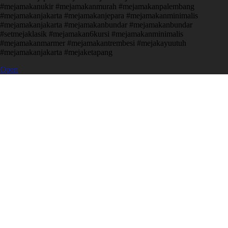
#mejamakanukir #mejamakanmurah #mejamakanpalembang
#mejamakanjakarta #mejamakanjepara #mejamakanminimalis
#mejamakanjakarta #mejamakanbundar #mejamakanbundar
#setmejaklasik #mejamakan6kursi #mejamakanminimalis
#mejamakanmarmer #mejamakantrembesi #mejakayuutuh
#mejamakanjakarta #mejaketapang
Open