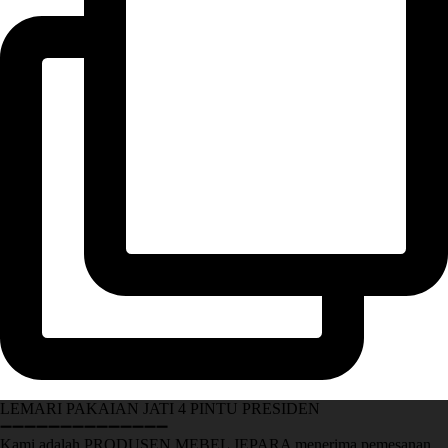
LEMARI PAKAIAN JATI 4 PINTU PRESIDEN
➖➖➖➖➖➖➖➖➖➖➖➖➖➖
Kami adalah PRODUSEN MEBEL JEPARA menerima pemesanan