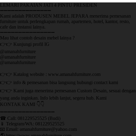
LEMARI PAKAIAN JATI 4 PINTU PRESIDEN
➖➖➖➖➖➖➖➖➖➖➖➖➖➖
Kami adalah PRODUSEN MEBEL JEPARA menerima pemesanan
furniture untuk perlengkapan rumah, apartemen, hotel, kantor, resto,
cafe dan instansi lainya.
➖➖➖➖➖➖➖➖➖➖➖➖➖➖➖
Mau lihat contoh desain mebel lainya ?
👉👉 Kunjungi profil IG
@amanahfurniture
@amanahfurniture
@amanahfurniture
👉👉 Katalog website : www.amanahfurniture.com
👉👉 info & pemesanan bisa langsung hubungi contact kami
👉👉 Kami juga menerima pemesanan Custom Desain, sesuai dengan
yang anda inginkan. Info lebih lanjut, segera hub. Kami
KONTAK KAMI 👇👇
➖➖➖➖➖➖➖➖➖➖➖➖➖➖➖ ㅤ
☎ Call: 081229525525 (Budi)
📱 Telegram/WA: 081229525525
📧 Email: amanahfurniture@yahoo.com
🌎 https://www.amanahfurniture.com