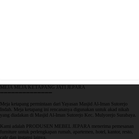
MEJA MEJA KETAPANG JATI JEPARA
➖➖➖➖➖➖➖➖➖➖➖➖➖➖
Meja ketapang permintaan dari Yayasan Masjid Al-Iman Sutorejo
Indah. Meja ketapang ini rencananya digunakan untuk akad nikah
yang diadakan di Masjid Al-Iman Sutorejo Kec. Mulyorejo Surabaya.
Kami adalah PRODUSEN MEBEL JEPARA menerima pemesanan
furniture untuk perlengkapan rumah, apartemen, hotel, kantor, resto,
cafe dan instansi lainya.