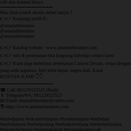
cafe dan instansi lainya.
➖➖➖➖➖➖➖➖➖➖➖➖➖➖➖
Mau lihat contoh desain mebel lainya ?
👉👉 Kunjungi profil IG
@amanahfurniture
@amanahfurniture
@amanahfurniture
👉👉 Katalog website : www.amanahfurniture.com
👉👉 info & pemesanan bisa langsung hubungi contact kami
👉👉 Kami juga menerima pemesanan Custom Desain, sesuai dengan
yang anda inginkan. Info lebih lanjut, segera hub. Kami
KONTAK KAMI 👇👇
➖➖➖➖➖➖➖➖➖➖➖➖➖➖➖ ㅤ
☎ Call: 081229525525 (Budi)
📱 Telegram/WA: 081229525525
📧 Email: amanahfurniture@yahoo.com
🌎 https://www.amanahfurniture.com
#mebeljepara #tokomebeljepara #furniturejepara #mebeljati
#mebeljakarta #mebelpadang #mebelpalembang #mebelukirjepara
#tokomebeljepara #mejamakanjati #mejamakanmewah