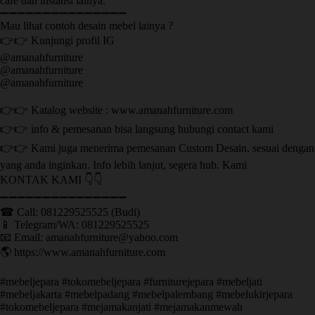
cafe dan instansi lainya.
➖➖➖➖➖➖➖➖➖➖➖➖➖➖➖
Mau lihat contoh desain mebel lainya ?
👉👉 Kunjungi profil IG
@amanahfurniture
@amanahfurniture
@amanahfurniture
👉👉 Katalog website : www.amanahfurniture.com
👉👉 info & pemesanan bisa langsung hubungi contact kami
👉👉 Kami juga menerima pemesanan Custom Desain, sesuai dengan
yang anda inginkan. Info lebih lanjut, segera hub. Kami
KONTAK KAMI 👇👇
➖➖➖➖➖➖➖➖➖➖➖➖➖➖➖ ㅤ
☎ Call: 081229525525 (Budi)
📱 Telegram/WA: 081229525525
📧 Email: amanahfurniture@yahoo.com
🌎 https://www.amanahfurniture.com
#mebeljepara #tokomebeljepara #furniturejepara #mebeljati
#mebeljakarta #mebelpadang #mebelpalembang #mebelukirjepara
#tokomebeljepara #mejamakanjati #mejamakanmewah