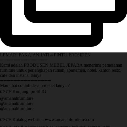
LEMARI PAKAIAN JATI 4 PINTU PRESIDEN
➖➖➖➖➖➖➖➖➖➖➖➖➖➖
Kami adalah PRODUSEN MEBEL JEPARA menerima pemesanan
furniture untuk perlengkapan rumah, apartemen, hotel, kantor, resto,
cafe dan instansi lainya.
➖➖➖➖➖➖➖➖➖➖➖➖➖➖➖
Mau lihat contoh desain mebel lainya ?
👉👉 Kunjungi profil IG
@amanahfurniture
@amanahfurniture
@amanahfurniture
👉👉 Katalog website : www.amanahfurniture.com