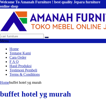
Welcome To Amanah Furniture ! best quality Jepara furniture
online shop
Menu
Home
Tentang Kami
Cara Order
F A Q
Hasil Produksi
Testimoni Pembeli
Terms & Conditions
Home
buffet hotel yg murah
buffet hotel yg murah