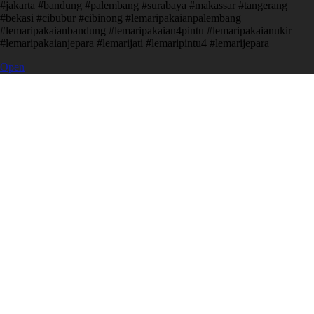
#jakarta #bandung #palembang #surabaya #makassar #tangerang
#bekasi #cibubur #cibinong #lemaripakaianpalembang
#lemaripakaianbandung #lemaripakaian4pintu #lemaripakaianukir
#lemaripakaianjepara #lemarijati #lemaripintu4 #lemarijepara
Open