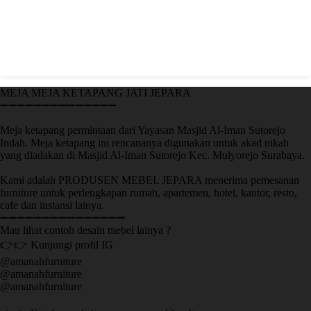
MEJA MEJA KETAPANG JATI JEPARA
➖➖➖➖➖➖➖➖➖➖➖➖➖➖
Meja ketapang permintaan dari Yayasan Masjid Al-Iman Sutorejo
Indah. Meja ketapang ini rencananya digunakan untuk akad nikah
yang diadakan di Masjid Al-Iman Sutorejo Kec. Mulyorejo Surabaya.
Kami adalah PRODUSEN MEBEL JEPARA menerima pemesanan
furniture untuk perlengkapan rumah, apartemen, hotel, kantor, resto,
cafe dan instansi lainya.
➖➖➖➖➖➖➖➖➖➖➖➖➖➖➖
Mau lihat contoh desain mebel lainya ?
👉👉 Kunjungi profil IG
@amanahfurniture
@amanahfurniture
@amanahfurniture