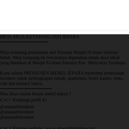
MEJA MEJA KETAPANG JATI JEPARA
➖➖➖➖➖➖➖➖➖➖➖➖➖➖
Meja ketapang permintaan dari Yayasan Masjid Al-Iman Sutorejo
Indah. Meja ketapang ini rencananya digunakan untuk akad nikah
yang diadakan di Masjid Al-Iman Sutorejo Kec. Mulyorejo Surabaya.
Kami adalah PRODUSEN MEBEL JEPARA menerima pemesanan
furniture untuk perlengkapan rumah, apartemen, hotel, kantor, resto,
cafe dan instansi lainya.
➖➖➖➖➖➖➖➖➖➖➖➖➖➖➖
Mau lihat contoh desain mebel lainya ?
👉👉 Kunjungi profil IG
@amanahfurniture
@amanahfurniture
@amanahfurniture
👉👉 Katalog website : www.amanahfurniture.com