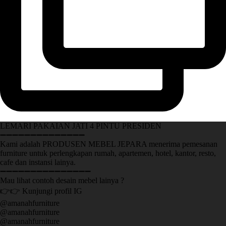
LEMARI PAKAIAN JATI 4 PINTU PRESIDEN
➖➖➖➖➖➖➖➖➖➖➖➖➖➖
Kami adalah PRODUSEN MEBEL JEPARA menerima pemesanan
furniture untuk perlengkapan rumah, apartemen, hotel, kantor, resto,
cafe dan instansi lainya.
➖➖➖➖➖➖➖➖➖➖➖➖➖➖➖
Mau lihat contoh desain mebel lainya ?
👉👉 Kunjungi profil IG
@amanahfurniture
@amanahfurniture
@amanahfurniture