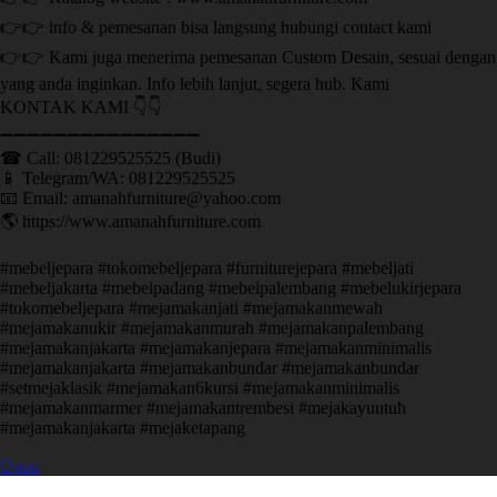
👉👉 info & pemesanan bisa langsung hubungi contact kami
👉👉 Kami juga menerima pemesanan Custom Desain, sesuai dengan
yang anda inginkan. Info lebih lanjut, segera hub. Kami
KONTAK KAMI 👇👇
➖➖➖➖➖➖➖➖➖➖➖➖➖➖➖ ㅤ
☎ Call: 081229525525 (Budi)
📱 Telegram/WA: 081229525525
📧 Email: amanahfurniture@yahoo.com
🌎 https://www.amanahfurniture.com
#mebeljepara #tokomebeljepara #furniturejepara #mebeljati
#mebeljakarta #mebelpadang #mebelpalembang #mebelukirjepara
#tokomebeljepara #mejamakanjati #mejamakanmewah
#mejamakanukir #mejamakanmurah #mejamakanpalembang
#mejamakanjakarta #mejamakanjepara #mejamakanminimalis
#mejamakanjakarta #mejamakanbundar #mejamakanbundar
#setmejaklasik #mejamakan6kursi #mejamakanminimalis
#mejamakanmarmer #mejamakantrembesi #mejakayuutuh
#mejamakanjakarta #mejaketapang
Open