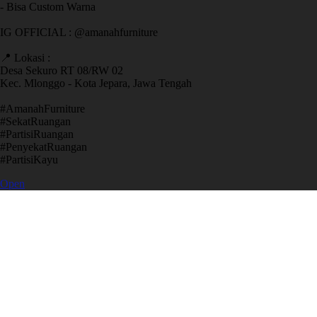
- Bisa Custom Warna
IG OFFICIAL : @amanahfurniture
📍 Lokasi :
Desa Sekuro RT 08/RW 02
Kec. Mlonggo - Kota Jepara, Jawa Tengah
​#AmanahFurniture
​#SekatRuangan
​#PartisiRuangan
​#PenyekatRuangan
​#PartisiKayu
Open