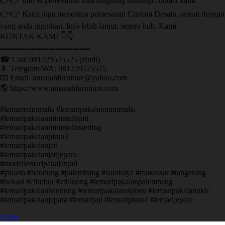
👉👉 info & pemesanan bisa langsung hubungi contact kami
👉👉 Kami juga menerima pemesanan Custom Desain, sesuai dengan
yang anda inginkan. Info lebih lanjut, segera hub. Kami
KONTAK KAMI 👇👇
➖➖➖➖➖➖➖➖➖➖➖➖➖➖➖ ㅤ
☎ Call: 081229525525 (Budi)
📱 Telegram/WA: 081229525525
📧 Email: amanahfurniture@yahoo.com
🌎 https://www.amanahfurniture.com
#lemariminimalis #lemaripakaianminimalis
#lemaripakaianminimalisjati
#lemaripakaianminimalissleding
#lemaripakaianpintu3
#lemaripakaianjati
#lemaripakaianjatijepara
#modellemaripakaianjati
#jakarta #bandung #palembang #surabaya #makassar #tangerang
#bekasi #cibubur #cibinong #lemaripakaianpalembang
#lemaripakaianbandung #lemaripakaian4pintu #lemaripakaianukir
#lemaripakaianjepara #lemarijati #lemaripintu4 #lemarijepara
Open