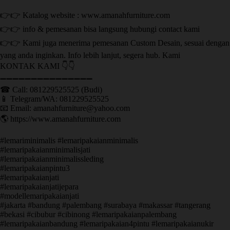
👉👉 Katalog website : www.amanahfurniture.com
👉👉 info & pemesanan bisa langsung hubungi contact kami
👉👉 Kami juga menerima pemesanan Custom Desain, sesuai dengan
yang anda inginkan. Info lebih lanjut, segera hub. Kami
KONTAK KAMI 👇👇
➖➖➖➖➖➖➖➖➖➖➖➖➖➖➖ ㅤ
☎ Call: 081229525525 (Budi)
📱 Telegram/WA: 081229525525
📧 Email: amanahfurniture@yahoo.com
🌎 https://www.amanahfurniture.com
#lemariminimalis #lemaripakaianminimalis
#lemaripakaianminimalisjati
#lemaripakaianminimalissleding
#lemaripakaianpintu3
#lemaripakaianjati
#lemaripakaianjatijepara
#modellemaripakaianjati
#jakarta #bandung #palembang #surabaya #makassar #tangerang
#bekasi #cibubur #cibinong #lemaripakaianpalembang
#lemaripakaianbandung #lemaripakaian4pintu #lemaripakaianukir