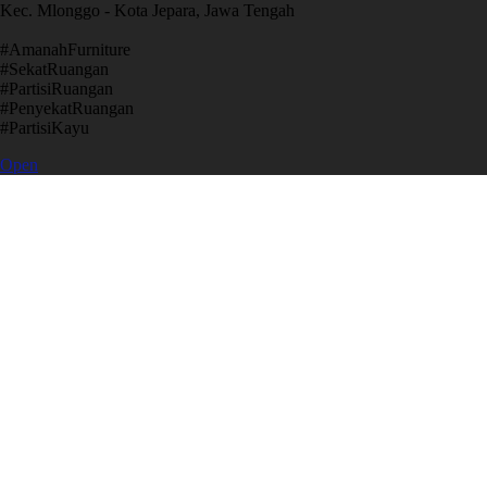
Kec. Mlonggo - Kota Jepara, Jawa Tengah
​#AmanahFurniture
​#SekatRuangan
​#PartisiRuangan
​#PenyekatRuangan
​#PartisiKayu
Open