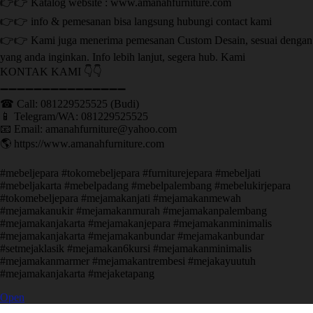
👉👉 Katalog website : www.amanahfurniture.com
👉👉 info & pemesanan bisa langsung hubungi contact kami
👉👉 Kami juga menerima pemesanan Custom Desain, sesuai dengan
yang anda inginkan. Info lebih lanjut, segera hub. Kami
KONTAK KAMI 👇👇
➖➖➖➖➖➖➖➖➖➖➖➖➖➖➖ ㅤ
☎ Call: 081229525525 (Budi)
📱 Telegram/WA: 081229525525
📧 Email: amanahfurniture@yahoo.com
🌎 https://www.amanahfurniture.com
#mebeljepara #tokomebeljepara #furniturejepara #mebeljati
#mebeljakarta #mebelpadang #mebelpalembang #mebelukirjepara
#tokomebeljepara #mejamakanjati #mejamakanmewah
#mejamakanukir #mejamakanmurah #mejamakanpalembang
#mejamakanjakarta #mejamakanjepara #mejamakanminimalis
#mejamakanjakarta #mejamakanbundar #mejamakanbundar
#setmejaklasik #mejamakan6kursi #mejamakanminimalis
#mejamakanmarmer #mejamakantrembesi #mejakayuutuh
#mejamakanjakarta #mejaketapang
Open