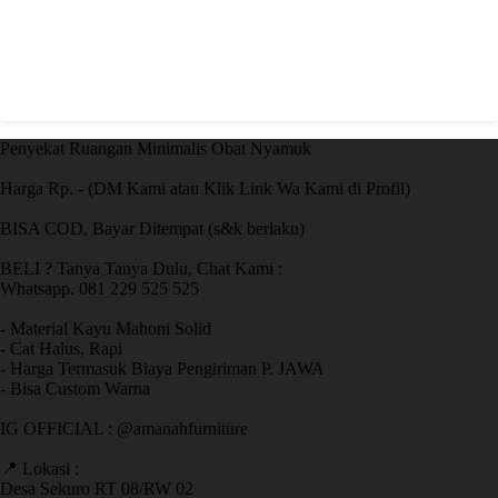
Penyekat Ruangan Minimalis Obat Nyamuk
Harga Rp. - (DM Kami atau Klik Link Wa Kami di Profil)
BISA COD, Bayar Ditempat (s&k berlaku)
BELI ? Tanya Tanya Dulu, Chat Kami :
Whatsapp. 081 229 525 525
- Material Kayu Mahoni Solid
- Cat Halus, Rapi
- Harga Termasuk Biaya Pengiriman P. JAWA
- Bisa Custom Warna
IG OFFICIAL : @amanahfurniture
📍 Lokasi :
Desa Sekuro RT 08/RW 02