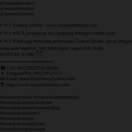
@amanahfurniture
@amanahfurniture
@amanahfurniture
👉👉 Katalog website : www.amanahfurniture.com
👉👉 info & pemesanan bisa langsung hubungi contact kami
👉👉 Kami juga menerima pemesanan Custom Desain, sesuai dengan
yang anda inginkan. Info lebih lanjut, segera hub. Kami
KONTAK KAMI 👇👇
➖➖➖➖➖➖➖➖➖➖➖➖➖➖➖ ㅤ
☎ Call: 081229525525 (Budi)
📱 Telegram/WA: 081229525525
📧 Email: amanahfurniture@yahoo.com
🌎 https://www.amanahfurniture.com
#lemariminimalis #lemaripakaianminimalis
#lemaripakaianminimalisjati
#lemaripakaianminimalissleding
#lemaripakaianpintu3
#lemaripakaianjati
#lemaripakaianjatijepara
#modellemaripakaianjati