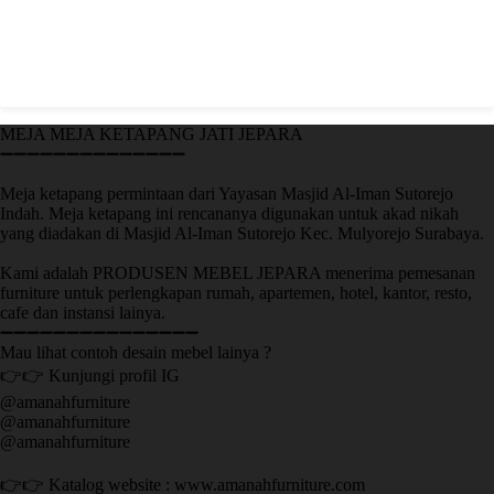
MEJA MEJA KETAPANG JATI JEPARA
➖➖➖➖➖➖➖➖➖➖➖➖➖➖
Meja ketapang permintaan dari Yayasan Masjid Al-Iman Sutorejo
Indah. Meja ketapang ini rencananya digunakan untuk akad nikah
yang diadakan di Masjid Al-Iman Sutorejo Kec. Mulyorejo Surabaya.
Kami adalah PRODUSEN MEBEL JEPARA menerima pemesanan
furniture untuk perlengkapan rumah, apartemen, hotel, kantor, resto,
cafe dan instansi lainya.
➖➖➖➖➖➖➖➖➖➖➖➖➖➖➖
Mau lihat contoh desain mebel lainya ?
👉👉 Kunjungi profil IG
@amanahfurniture
@amanahfurniture
@amanahfurniture
👉👉 Katalog website : www.amanahfurniture.com