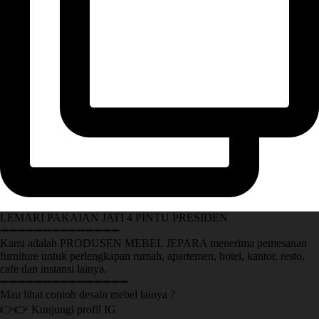
LEMARI PAKAIAN JATI 4 PINTU PRESIDEN
➖➖➖➖➖➖➖➖➖➖➖➖➖➖
Kami adalah PRODUSEN MEBEL JEPARA menerima pemesanan
furniture untuk perlengkapan rumah, apartemen, hotel, kantor, resto,
cafe dan instansi lainya.
➖➖➖➖➖➖➖➖➖➖➖➖➖➖➖
Mau lihat contoh desain mebel lainya ?
👉👉 Kunjungi profil IG