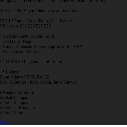
Harga Rp. - (DM Kami atau Klik Link Wa Kami di Profil)
BISA COD, Bayar Ditempat (s&k berlaku)
BELI ? Tanya Tanya Dulu, Chat Kami :
Whatsapp. 081 229 525 525
- Material Kayu Mahoni Solid
- Cat Halus, Rapi
- Harga Termasuk Biaya Pengiriman P. JAWA
- Bisa Custom Warna
IG OFFICIAL : @amanahfurniture
📍 Lokasi :
Desa Sekuro RT 08/RW 02
Kec. Mlonggo - Kota Jepara, Jawa Tengah
​#AmanahFurniture
​#SekatRuangan
​#PartisiRuangan
​#PenyekatRuangan
​#PartisiKayu
Open