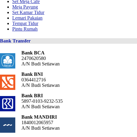
Set Meja Cafe
Meja Payung
Set Kamar Tidur
Lemari Pakaian
Tempat Tidur
Pintu Rumah
Bank Transfer
Bank BCA
2470620580
A/N Budi Setiawan
Bank BNI
0364412716
A/N Budi Setiawan
Bank BRI
5897-0103-9232-535
A/N Budi Setiawan
Bank MANDIRI
1840012065957
A/N Budi Setiawan