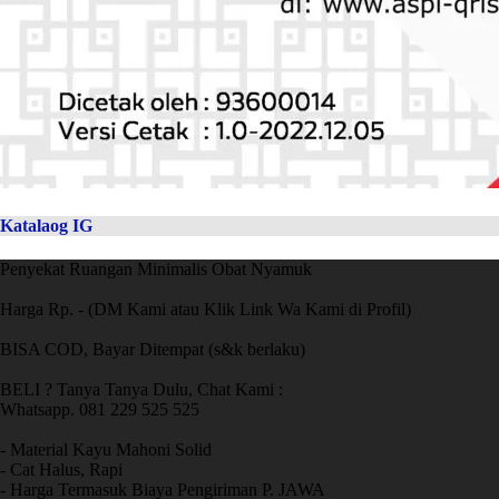
Katalaog IG
Penyekat Ruangan Minimalis Obat Nyamuk
Harga Rp. - (DM Kami atau Klik Link Wa Kami di Profil)
BISA COD, Bayar Ditempat (s&k berlaku)
BELI ? Tanya Tanya Dulu, Chat Kami :
Whatsapp. 081 229 525 525
- Material Kayu Mahoni Solid
- Cat Halus, Rapi
- Harga Termasuk Biaya Pengiriman P. JAWA