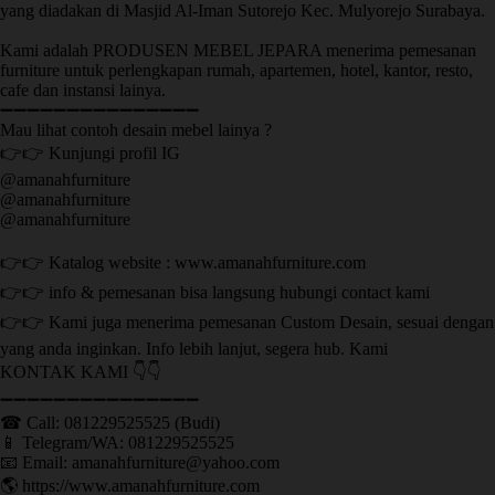
yang diadakan di Masjid Al-Iman Sutorejo Kec. Mulyorejo Surabaya.
Kami adalah PRODUSEN MEBEL JEPARA menerima pemesanan
furniture untuk perlengkapan rumah, apartemen, hotel, kantor, resto,
cafe dan instansi lainya.
➖➖➖➖➖➖➖➖➖➖➖➖➖➖➖
Mau lihat contoh desain mebel lainya ?
👉👉 Kunjungi profil IG
@amanahfurniture
@amanahfurniture
@amanahfurniture
👉👉 Katalog website : www.amanahfurniture.com
👉👉 info & pemesanan bisa langsung hubungi contact kami
👉👉 Kami juga menerima pemesanan Custom Desain, sesuai dengan
yang anda inginkan. Info lebih lanjut, segera hub. Kami
KONTAK KAMI 👇👇
➖➖➖➖➖➖➖➖➖➖➖➖➖➖➖ ㅤ
☎ Call: 081229525525 (Budi)
📱 Telegram/WA: 081229525525
📧 Email: amanahfurniture@yahoo.com
🌎 https://www.amanahfurniture.com