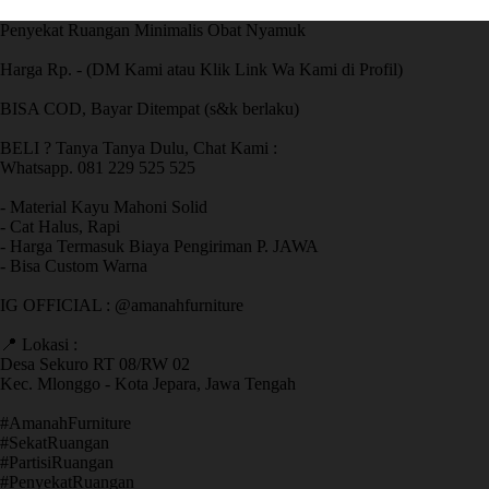
Penyekat Ruangan Minimalis Obat Nyamuk
Harga Rp. - (DM Kami atau Klik Link Wa Kami di Profil)
BISA COD, Bayar Ditempat (s&k berlaku)
BELI ? Tanya Tanya Dulu, Chat Kami :
Whatsapp. 081 229 525 525
- Material Kayu Mahoni Solid
- Cat Halus, Rapi
- Harga Termasuk Biaya Pengiriman P. JAWA
- Bisa Custom Warna
IG OFFICIAL : @amanahfurniture
📍 Lokasi :
Desa Sekuro RT 08/RW 02
Kec. Mlonggo - Kota Jepara, Jawa Tengah
​#AmanahFurniture
​#SekatRuangan
​#PartisiRuangan
​#PenyekatRuangan