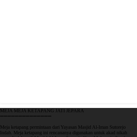
MEJA MEJA KETAPANG JATI JEPARA
➖➖➖➖➖➖➖➖➖➖➖➖➖➖
Meja ketapang permintaan dari Yayasan Masjid Al-Iman Sutorejo
Indah. Meja ketapang ini rencananya digunakan untuk akad nikah