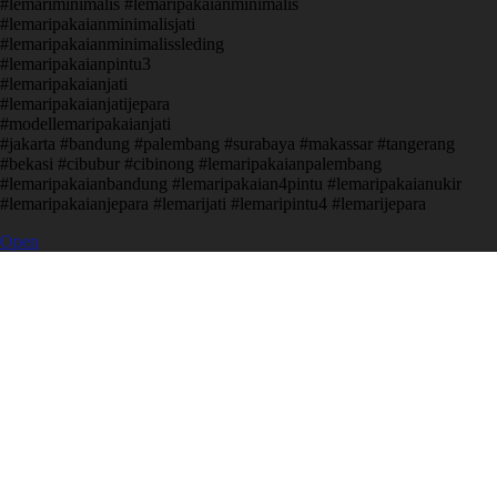
#lemariminimalis #lemaripakaianminimalis
#lemaripakaianminimalisjati
#lemaripakaianminimalissleding
#lemaripakaianpintu3
#lemaripakaianjati
#lemaripakaianjatijepara
#modellemaripakaianjati
#jakarta #bandung #palembang #surabaya #makassar #tangerang
#bekasi #cibubur #cibinong #lemaripakaianpalembang
#lemaripakaianbandung #lemaripakaian4pintu #lemaripakaianukir
#lemaripakaianjepara #lemarijati #lemaripintu4 #lemarijepara
Open