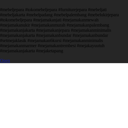
#mebeljepara #tokomebeljepara #furniturejepara #mebeljati
#mebeljakarta #mebelpadang #mebelpalembang #mebelukirjepara
#tokomebeljepara #mejamakanjati #mejamakanmewah
#mejamakanukir #mejamakanmurah #mejamakanpalembang
#mejamakanjakarta #mejamakanjepara #mejamakanminimalis
#mejamakanjakarta #mejamakanbundar #mejamakanbundar
#setmejaklasik #mejamakan6kursi #mejamakanminimalis
#mejamakanmarmer #mejamakantrembesi #mejakayuutuh
#mejamakanjakarta #mejaketapang
Open