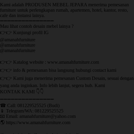
Kami adalah PRODUSEN MEBEL JEPARA menerima pemesanan
furniture untuk perlengkapan rumah, apartemen, hotel, kantor, resto,
cafe dan instansi lainya.
➖➖➖➖➖➖➖➖➖➖➖➖➖➖➖
Mau lihat contoh desain mebel lainya ?
👉👉 Kunjungi profil IG
@amanahfurniture
@amanahfurniture
@amanahfurniture
👉👉 Katalog website : www.amanahfurniture.com
👉👉 info & pemesanan bisa langsung hubungi contact kami
👉👉 Kami juga menerima pemesanan Custom Desain, sesuai dengan
yang anda inginkan. Info lebih lanjut, segera hub. Kami
KONTAK KAMI 👇👇
➖➖➖➖➖➖➖➖➖➖➖➖➖➖➖ ㅤ
☎ Call: 081229525525 (Budi)
📱 Telegram/WA: 081229525525
📧 Email: amanahfurniture@yahoo.com
🌎 https://www.amanahfurniture.com