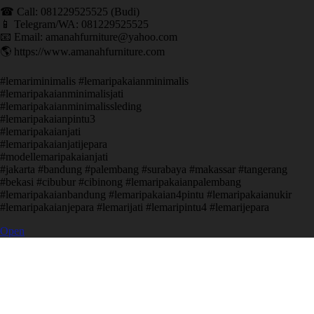
☎ Call: 081229525525 (Budi)
📱 Telegram/WA: 081229525525
📧 Email: amanahfurniture@yahoo.com
🌎 https://www.amanahfurniture.com
#lemariminimalis #lemaripakaianminimalis
#lemaripakaianminimalisjati
#lemaripakaianminimalissleding
#lemaripakaianpintu3
#lemaripakaianjati
#lemaripakaianjatijepara
#modellemaripakaianjati
#jakarta #bandung #palembang #surabaya #makassar #tangerang
#bekasi #cibubur #cibinong #lemaripakaianpalembang
#lemaripakaianbandung #lemaripakaian4pintu #lemaripakaianukir
#lemaripakaianjepara #lemarijati #lemaripintu4 #lemarijepara
Open