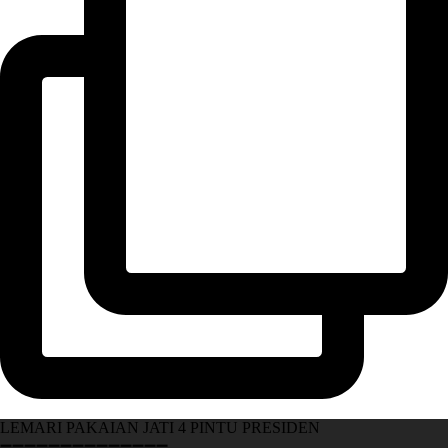
LEMARI PAKAIAN JATI 4 PINTU PRESIDEN
➖➖➖➖➖➖➖➖➖➖➖➖➖➖