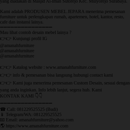
yang diadakan di Masjid Al-Iman Sutorejo Kec. Mulyorejo Surabaya.
Kami adalah PRODUSEN MEBEL JEPARA menerima pemesanan
furniture untuk perlengkapan rumah, apartemen, hotel, kantor, resto,
cafe dan instansi lainya.
➖➖➖➖➖➖➖➖➖➖➖➖➖➖➖
Mau lihat contoh desain mebel lainya ?
👉👉 Kunjungi profil IG
@amanahfurniture
@amanahfurniture
@amanahfurniture
👉👉 Katalog website : www.amanahfurniture.com
👉👉 info & pemesanan bisa langsung hubungi contact kami
👉👉 Kami juga menerima pemesanan Custom Desain, sesuai dengan
yang anda inginkan. Info lebih lanjut, segera hub. Kami
KONTAK KAMI 👇👇
➖➖➖➖➖➖➖➖➖➖➖➖➖➖➖ ㅤ
☎ Call: 081229525525 (Budi)
📱 Telegram/WA: 081229525525
📧 Email: amanahfurniture@yahoo.com
🌎 https://www.amanahfurniture.com