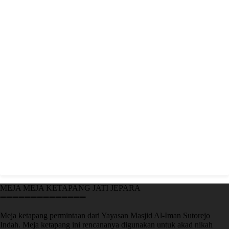
MEJA MEJA KETAPANG JATI JEPARA
➖➖➖➖➖➖➖➖➖➖➖➖➖➖
Meja ketapang permintaan dari Yayasan Masjid Al-Iman Sutorejo
Indah. Meja ketapang ini rencananya digunakan untuk akad nikah