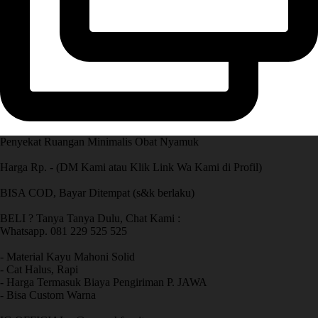
Penyekat Ruangan Minimalis Obat Nyamuk
Harga Rp. - (DM Kami atau Klik Link Wa Kami di Profil)
BISA COD, Bayar Ditempat (s&k berlaku)
BELI ? Tanya Tanya Dulu, Chat Kami :
Whatsapp. 081 229 525 525
- Material Kayu Mahoni Solid
- Cat Halus, Rapi
- Harga Termasuk Biaya Pengiriman P. JAWA
- Bisa Custom Warna