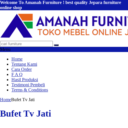
Welcome To Amanah Furniture ! best quality Jepara furniture
online shop
Menu
Home
Tentang Kami
Cara Order
F A Q
Hasil Produksi
Testimoni Pembeli
Terms & Conditions
Home
Bufet Tv Jati
Bufet Tv Jati