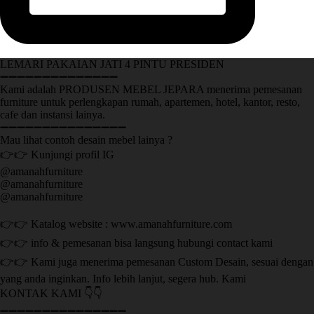
LEMARI PAKAIAN JATI 4 PINTU PRESIDEN
➖➖➖➖➖➖➖➖➖➖➖➖➖➖
Kami adalah PRODUSEN MEBEL JEPARA menerima pemesanan
furniture untuk perlengkapan rumah, apartemen, hotel, kantor, resto,
cafe dan instansi lainya.
➖➖➖➖➖➖➖➖➖➖➖➖➖➖➖
Mau lihat contoh desain mebel lainya ?
👉👉 Kunjungi profil IG
@amanahfurniture
@amanahfurniture
@amanahfurniture
👉👉 Katalog website : www.amanahfurniture.com
👉👉 info & pemesanan bisa langsung hubungi contact kami
👉👉 Kami juga menerima pemesanan Custom Desain, sesuai dengan
yang anda inginkan. Info lebih lanjut, segera hub. Kami
KONTAK KAMI 👇👇
➖➖➖➖➖➖➖➖➖➖➖➖➖➖➖ ㅤ