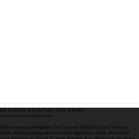
MEJA MEJA KETAPANG JATI JEPARA
➖➖➖➖➖➖➖➖➖➖➖➖➖➖
Meja ketapang permintaan dari Yayasan Masjid Al-Iman Sutorejo
Indah. Meja ketapang ini rencananya digunakan untuk akad nikah
yang diadakan di Masjid Al-Iman Sutorejo Kec. Mulyorejo Surabaya.