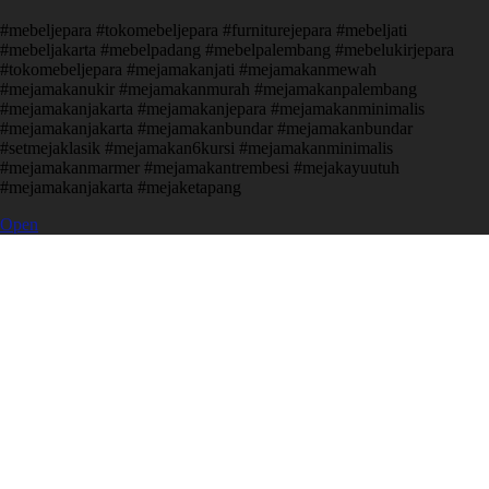
#mebeljepara #tokomebeljepara #furniturejepara #mebeljati
#mebeljakarta #mebelpadang #mebelpalembang #mebelukirjepara
#tokomebeljepara #mejamakanjati #mejamakanmewah
#mejamakanukir #mejamakanmurah #mejamakanpalembang
#mejamakanjakarta #mejamakanjepara #mejamakanminimalis
#mejamakanjakarta #mejamakanbundar #mejamakanbundar
#setmejaklasik #mejamakan6kursi #mejamakanminimalis
#mejamakanmarmer #mejamakantrembesi #mejakayuutuh
#mejamakanjakarta #mejaketapang
Open