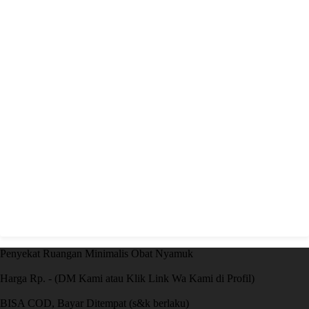
Penyekat Ruangan Minimalis Obat Nyamuk
Harga Rp. - (DM Kami atau Klik Link Wa Kami di Profil)
BISA COD, Bayar Ditempat (s&k berlaku)