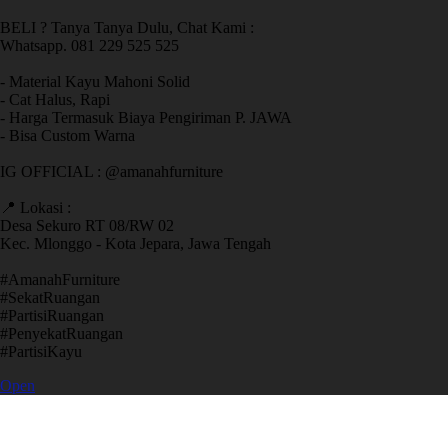
BELI ? Tanya Tanya Dulu, Chat Kami :
Whatsapp. 081 229 525 525
- Material Kayu Mahoni Solid
- Cat Halus, Rapi
- Harga Termasuk Biaya Pengiriman P. JAWA
- Bisa Custom Warna
IG OFFICIAL : @amanahfurniture
📍 Lokasi :
Desa Sekuro RT 08/RW 02
Kec. Mlonggo - Kota Jepara, Jawa Tengah
​#AmanahFurniture
​#SekatRuangan
​#PartisiRuangan
​#PenyekatRuangan
​#PartisiKayu
Open