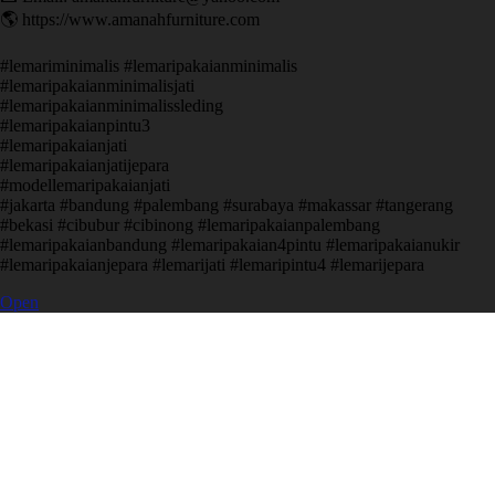
🌎 https://www.amanahfurniture.com
#lemariminimalis #lemaripakaianminimalis
#lemaripakaianminimalisjati
#lemaripakaianminimalissleding
#lemaripakaianpintu3
#lemaripakaianjati
#lemaripakaianjatijepara
#modellemaripakaianjati
#jakarta #bandung #palembang #surabaya #makassar #tangerang
#bekasi #cibubur #cibinong #lemaripakaianpalembang
#lemaripakaianbandung #lemaripakaian4pintu #lemaripakaianukir
#lemaripakaianjepara #lemarijati #lemaripintu4 #lemarijepara
Open