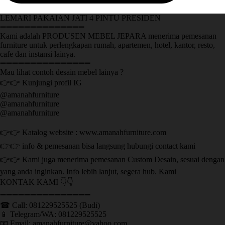
LEMARI PAKAIAN JATI 4 PINTU PRESIDEN
➖➖➖➖➖➖➖➖➖➖➖➖➖➖
Kami adalah PRODUSEN MEBEL JEPARA menerima pemesanan
furniture untuk perlengkapan rumah, apartemen, hotel, kantor, resto,
cafe dan instansi lainya.
➖➖➖➖➖➖➖➖➖➖➖➖➖➖➖
Mau lihat contoh desain mebel lainya ?
👉👉 Kunjungi profil IG
@amanahfurniture
@amanahfurniture
@amanahfurniture
👉👉 Katalog website : www.amanahfurniture.com
👉👉 info & pemesanan bisa langsung hubungi contact kami
👉👉 Kami juga menerima pemesanan Custom Desain, sesuai dengan
yang anda inginkan. Info lebih lanjut, segera hub. Kami
KONTAK KAMI 👇👇
➖➖➖➖➖➖➖➖➖➖➖➖➖➖➖ ㅤ
☎ Call: 081229525525 (Budi)
📱 Telegram/WA: 081229525525
📧 Email: amanahfurniture@yahoo.com