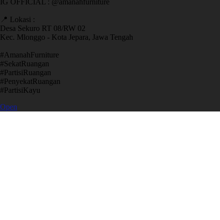
IG OFFICIAL : @amanahfurniture
📍 Lokasi :
Desa Sekuro RT 08/RW 02
Kec. Mlonggo - Kota Jepara, Jawa Tengah
​#AmanahFurniture
​#SekatRuangan
​#PartisiRuangan
​#PenyekatRuangan
​#PartisiKayu
Open