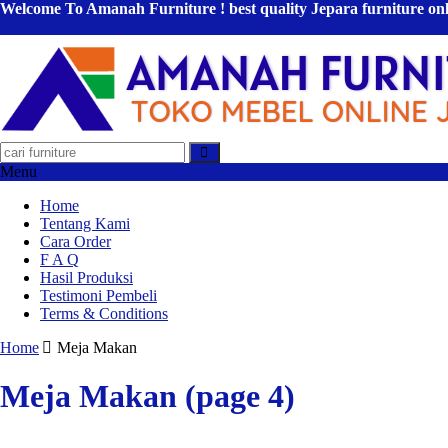
Welcome To Amanah Furniture ! best quality Jepara furniture on
Menu
Home
Tentang Kami
Cara Order
F A Q
Hasil Produksi
Testimoni Pembeli
Terms & Conditions
Home
Meja Makan
Meja Makan (page 4)