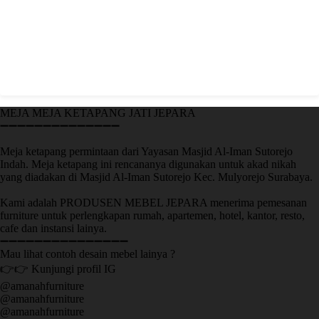
MEJA MEJA KETAPANG JATI JEPARA
➖➖➖➖➖➖➖➖➖➖➖➖➖➖
Meja ketapang permintaan dari Yayasan Masjid Al-Iman Sutorejo
Indah. Meja ketapang ini rencananya digunakan untuk akad nikah
yang diadakan di Masjid Al-Iman Sutorejo Kec. Mulyorejo Surabaya.
Kami adalah PRODUSEN MEBEL JEPARA menerima pemesanan
furniture untuk perlengkapan rumah, apartemen, hotel, kantor, resto,
cafe dan instansi lainya.
➖➖➖➖➖➖➖➖➖➖➖➖➖➖➖
Mau lihat contoh desain mebel lainya ?
👉👉 Kunjungi profil IG
@amanahfurniture
@amanahfurniture
@amanahfurniture