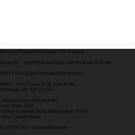
Penyekat Ruangan Minimalis Obat Nyamuk
Harga Rp. - (DM Kami atau Klik Link Wa Kami di Profil)
BISA COD, Bayar Ditempat (s&k berlaku)
BELI ? Tanya Tanya Dulu, Chat Kami :
Whatsapp. 081 229 525 525
- Material Kayu Mahoni Solid
- Cat Halus, Rapi
- Harga Termasuk Biaya Pengiriman P. JAWA
- Bisa Custom Warna
IG OFFICIAL : @amanahfurniture