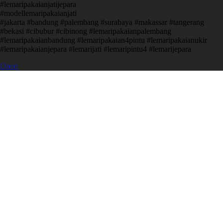
#lemaripakaianjatijepara
#modellemaripakaianjati
#jakarta #bandung #palembang #surabaya #makassar #tangerang
#bekasi #cibubur #cibinong #lemaripakaianpalembang
#lemaripakaianbandung #lemaripakaian4pintu #lemaripakaianukir
#lemaripakaianjepara #lemarijati #lemaripintu4 #lemarijepara
Open