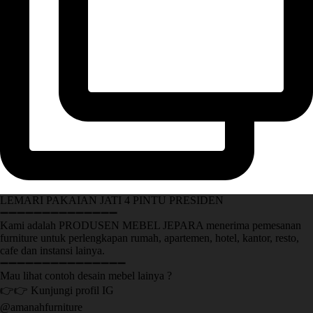
LEMARI PAKAIAN JATI 4 PINTU PRESIDEN
➖➖➖➖➖➖➖➖➖➖➖➖➖➖
Kami adalah PRODUSEN MEBEL JEPARA menerima pemesanan
furniture untuk perlengkapan rumah, apartemen, hotel, kantor, resto,
cafe dan instansi lainya.
➖➖➖➖➖➖➖➖➖➖➖➖➖➖➖
Mau lihat contoh desain mebel lainya ?
👉👉 Kunjungi profil IG
@amanahfurniture