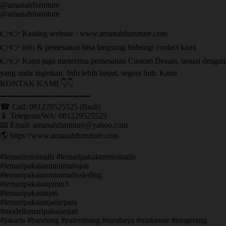
@amanahfurniture
@amanahfurniture
👉👉 Katalog website : www.amanahfurniture.com
👉👉 info & pemesanan bisa langsung hubungi contact kami
👉👉 Kami juga menerima pemesanan Custom Desain, sesuai dengan
yang anda inginkan. Info lebih lanjut, segera hub. Kami
KONTAK KAMI 👇👇
➖➖➖➖➖➖➖➖➖➖➖➖➖➖➖ ㅤ
☎ Call: 081229525525 (Budi)
📱 Telegram/WA: 081229525525
📧 Email: amanahfurniture@yahoo.com
🌎 https://www.amanahfurniture.com
#lemariminimalis #lemaripakaianminimalis
#lemaripakaianminimalisjati
#lemaripakaianminimalissleding
#lemaripakaianpintu3
#lemaripakaianjati
#lemaripakaianjatijepara
#modellemaripakaianjati
#jakarta #bandung #palembang #surabaya #makassar #tangerang