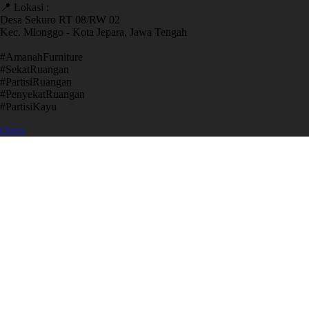
📍 Lokasi :
Desa Sekuro RT 08/RW 02
Kec. Mlonggo - Kota Jepara, Jawa Tengah
​#AmanahFurniture
​#SekatRuangan
​#PartisiRuangan
​#PenyekatRuangan
​#PartisiKayu
Open