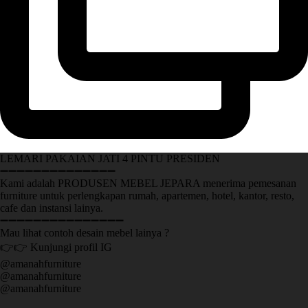
LEMARI PAKAIAN JATI 4 PINTU PRESIDEN
➖➖➖➖➖➖➖➖➖➖➖➖➖➖
Kami adalah PRODUSEN MEBEL JEPARA menerima pemesanan
furniture untuk perlengkapan rumah, apartemen, hotel, kantor, resto,
cafe dan instansi lainya.
➖➖➖➖➖➖➖➖➖➖➖➖➖➖➖
Mau lihat contoh desain mebel lainya ?
👉👉 Kunjungi profil IG
@amanahfurniture
@amanahfurniture
@amanahfurniture