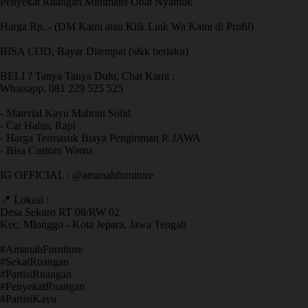
Penyekat Ruangan Minimalis Obat Nyamuk
Harga Rp. - (DM Kami atau Klik Link Wa Kami di Profil)
BISA COD, Bayar Ditempat (s&k berlaku)
BELI ? Tanya Tanya Dulu, Chat Kami :
Whatsapp. 081 229 525 525
- Material Kayu Mahoni Solid
- Cat Halus, Rapi
- Harga Termasuk Biaya Pengiriman P. JAWA
- Bisa Custom Warna
IG OFFICIAL : @amanahfurniture
📍 Lokasi :
Desa Sekuro RT 08/RW 02
Kec. Mlonggo - Kota Jepara, Jawa Tengah
​#AmanahFurniture
​#SekatRuangan
​#PartisiRuangan
​#PenyekatRuangan
​#PartisiKayu