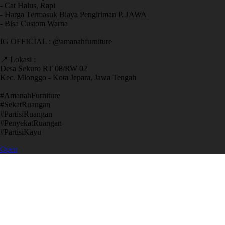
- Cat Halus, Rapi
- Harga Termasuk Biaya Pengiriman P. JAWA
- Bisa Custom Warna
IG OFFICIAL : @amanahfurniture
📍 Lokasi :
Desa Sekuro RT 08/RW 02
Kec. Mlonggo - Kota Jepara, Jawa Tengah
​#AmanahFurniture
​#SekatRuangan
​#PartisiRuangan
​#PenyekatRuangan
​#PartisiKayu
Open