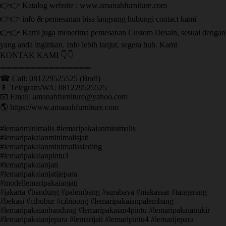
👉👉 Katalog website : www.amanahfurniture.com
👉👉 info & pemesanan bisa langsung hubungi contact kami
👉👉 Kami juga menerima pemesanan Custom Desain, sesuai dengan
yang anda inginkan. Info lebih lanjut, segera hub. Kami
KONTAK KAMI 👇👇
➖➖➖➖➖➖➖➖➖➖➖➖➖➖➖ ㅤ
☎ Call: 081229525525 (Budi)
📱 Telegram/WA: 081229525525
📧 Email: amanahfurniture@yahoo.com
🌎 https://www.amanahfurniture.com
#lemariminimalis #lemaripakaianminimalis
#lemaripakaianminimalisjati
#lemaripakaianminimalissleding
#lemaripakaianpintu3
#lemaripakaianjati
#lemaripakaianjatijepara
#modellemaripakaianjati
#jakarta #bandung #palembang #surabaya #makassar #tangerang
#bekasi #cibubur #cibinong #lemaripakaianpalembang
#lemaripakaianbandung #lemaripakaian4pintu #lemaripakaianukir
#lemaripakaianjepara #lemarijati #lemaripintu4 #lemarijepara