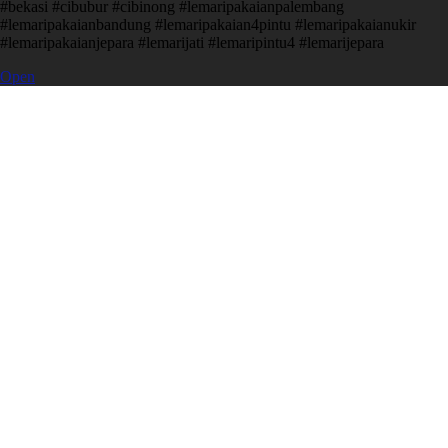
#bekasi #cibubur #cibinong #lemaripakaianpalembang
#lemaripakaianbandung #lemaripakaian4pintu #lemaripakaianukir
#lemaripakaianjepara #lemarijati #lemaripintu4 #lemarijepara
Open