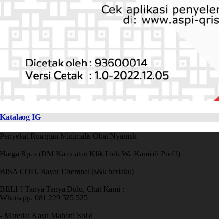
Katalaog IG
Penyekat Ruangan Minimalis Obat Nyamuk
Harga Rp. - (DM Kami atau Klik Link Wa Kami di Profil)
BISA COD, Bayar Ditempat (s&k berlaku)
BELI ? Tanya Tanya Dulu, Chat Kami :
Whatsapp. 081 229 525 525
- Material Kayu Mahoni Solid