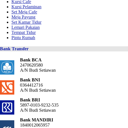
Kursi Cafe
Kursi Pelaminan
Set Meja Cafe
Meja Payung
Set Kamar Tidur
Lemari Pakaian
Tempat Tidur
Pintu Rumah
Bank Transfer
Bank BCA
2470620580
A/N Budi Setiawan
Bank BNI
0364412716
A/N Budi Setiawan
Bank BRI
5897-0103-9232-535
A/N Budi Setiawan
Bank MANDIRI
1840012065957