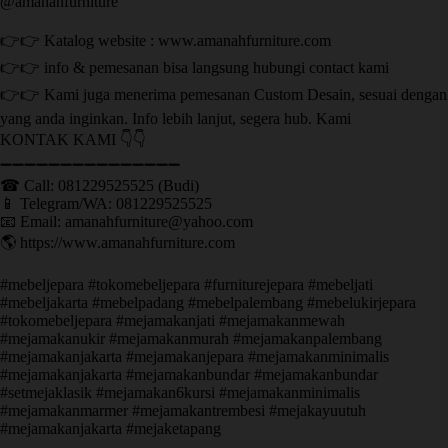
@amanahfurniture
👉👉 Katalog website : www.amanahfurniture.com
👉👉 info & pemesanan bisa langsung hubungi contact kami
👉👉 Kami juga menerima pemesanan Custom Desain, sesuai dengan
yang anda inginkan. Info lebih lanjut, segera hub. Kami
KONTAK KAMI 👇👇
➖➖➖➖➖➖➖➖➖➖➖➖➖➖➖ ㅤ
☎ Call: 081229525525 (Budi)
📱 Telegram/WA: 081229525525
📧 Email: amanahfurniture@yahoo.com
🌎 https://www.amanahfurniture.com
#mebeljepara #tokomebeljepara #furniturejepara #mebeljati
#mebeljakarta #mebelpadang #mebelpalembang #mebelukirjepara
#tokomebeljepara #mejamakanjati #mejamakanmewah
#mejamakanukir #mejamakanmurah #mejamakanpalembang
#mejamakanjakarta #mejamakanjepara #mejamakanminimalis
#mejamakanjakarta #mejamakanbundar #mejamakanbundar
#setmejaklasik #mejamakan6kursi #mejamakanminimalis
#mejamakanmarmer #mejamakantrembesi #mejakayuutuh
#mejamakanjakarta #mejaketapang