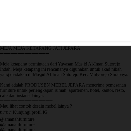
MEJA MEJA KETAPANG JATI JEPARA
➖➖➖➖➖➖➖➖➖➖➖➖➖➖
Meja ketapang permintaan dari Yayasan Masjid Al-Iman Sutorejo
Indah. Meja ketapang ini rencananya digunakan untuk akad nikah
yang diadakan di Masjid Al-Iman Sutorejo Kec. Mulyorejo Surabaya.
Kami adalah PRODUSEN MEBEL JEPARA menerima pemesanan
furniture untuk perlengkapan rumah, apartemen, hotel, kantor, resto,
cafe dan instansi lainya.
➖➖➖➖➖➖➖➖➖➖➖➖➖➖➖
Mau lihat contoh desain mebel lainya ?
👉👉 Kunjungi profil IG
@amanahfurniture
@amanahfurniture
@amanahfurniture