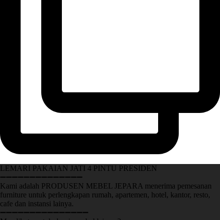
LEMARI PAKAIAN JATI 4 PINTU PRESIDEN
➖➖➖➖➖➖➖➖➖➖➖➖➖➖
Kami adalah PRODUSEN MEBEL JEPARA menerima pemesanan
furniture untuk perlengkapan rumah, apartemen, hotel, kantor, resto,
cafe dan instansi lainya.
➖➖➖➖➖➖➖➖➖➖➖➖➖➖➖