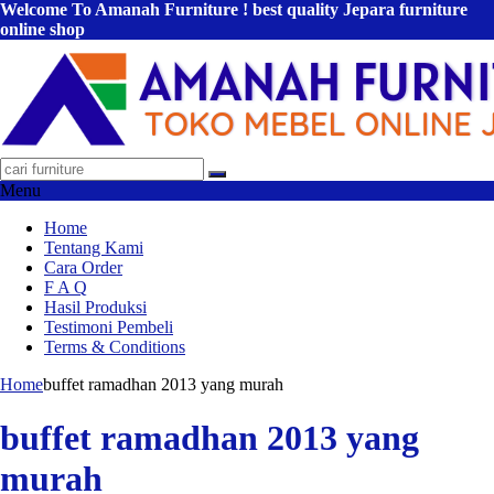
Welcome To Amanah Furniture ! best quality Jepara furniture
online shop
Menu
Home
Tentang Kami
Cara Order
F A Q
Hasil Produksi
Testimoni Pembeli
Terms & Conditions
Home
buffet ramadhan 2013 yang murah
buffet ramadhan 2013 yang
murah