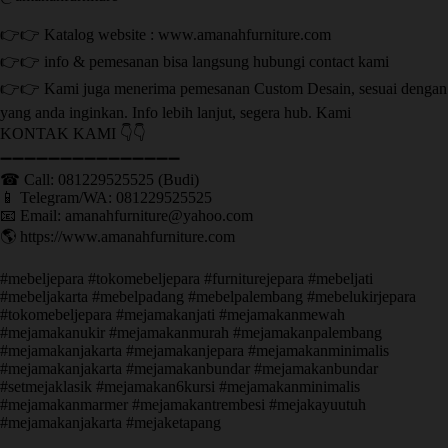
👉👉 Katalog website : www.amanahfurniture.com
👉👉 info & pemesanan bisa langsung hubungi contact kami
👉👉 Kami juga menerima pemesanan Custom Desain, sesuai dengan
yang anda inginkan. Info lebih lanjut, segera hub. Kami
KONTAK KAMI 👇👇
➖➖➖➖➖➖➖➖➖➖➖➖➖➖➖ ㅤ
☎ Call: 081229525525 (Budi)
📱 Telegram/WA: 081229525525
📧 Email: amanahfurniture@yahoo.com
🌎 https://www.amanahfurniture.com
#mebeljepara #tokomebeljepara #furniturejepara #mebeljati
#mebeljakarta #mebelpadang #mebelpalembang #mebelukirjepara
#tokomebeljepara #mejamakanjati #mejamakanmewah
#mejamakanukir #mejamakanmurah #mejamakanpalembang
#mejamakanjakarta #mejamakanjepara #mejamakanminimalis
#mejamakanjakarta #mejamakanbundar #mejamakanbundar
#setmejaklasik #mejamakan6kursi #mejamakanminimalis
#mejamakanmarmer #mejamakantrembesi #mejakayuutuh
#mejamakanjakarta #mejaketapang