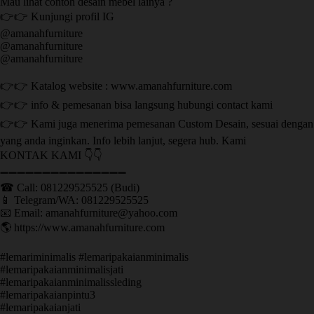
Mau lihat contoh desain mebel lainya ?
👉👉 Kunjungi profil IG
@amanahfurniture
@amanahfurniture
@amanahfurniture
👉👉 Katalog website : www.amanahfurniture.com
👉👉 info & pemesanan bisa langsung hubungi contact kami
👉👉 Kami juga menerima pemesanan Custom Desain, sesuai dengan
yang anda inginkan. Info lebih lanjut, segera hub. Kami
KONTAK KAMI 👇👇
➖➖➖➖➖➖➖➖➖➖➖➖➖➖➖ ㅤ
☎ Call: 081229525525 (Budi)
📱 Telegram/WA: 081229525525
📧 Email: amanahfurniture@yahoo.com
🌎 https://www.amanahfurniture.com
#lemariminimalis #lemaripakaianminimalis
#lemaripakaianminimalisjati
#lemaripakaianminimalissleding
#lemaripakaianpintu3
#lemaripakaianjati