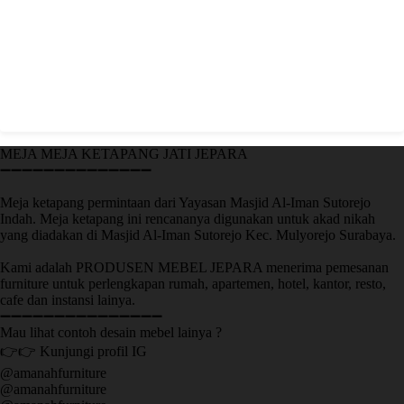
MEJA MEJA KETAPANG JATI JEPARA
➖➖➖➖➖➖➖➖➖➖➖➖➖➖
Meja ketapang permintaan dari Yayasan Masjid Al-Iman Sutorejo
Indah. Meja ketapang ini rencananya digunakan untuk akad nikah
yang diadakan di Masjid Al-Iman Sutorejo Kec. Mulyorejo Surabaya.
Kami adalah PRODUSEN MEBEL JEPARA menerima pemesanan
furniture untuk perlengkapan rumah, apartemen, hotel, kantor, resto,
cafe dan instansi lainya.
➖➖➖➖➖➖➖➖➖➖➖➖➖➖➖
Mau lihat contoh desain mebel lainya ?
👉👉 Kunjungi profil IG
@amanahfurniture
@amanahfurniture